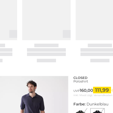
CLOSED
Poloshirt
111,99
160,00
UVP
inkl. Mwst zzgl.
Versandkosten
Farbe:
Dunkelblau