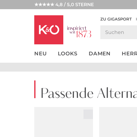
★★★★★ 4,8 / 5,0 STERNE
ZU GIGASPORT
GET THE
NEW IN
WEDDING
LOOK
VIBES
NEU
LOOKS
DAMEN
HER
Passende Alterna