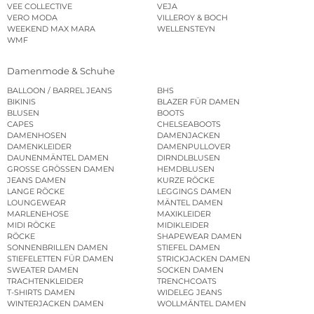
VEE COLLECTIVE
VEJA
VERO MODA
VILLEROY & BOCH
WEEKEND MAX MARA
WELLENSTEYN
WMF
Damenmode & Schuhe
BALLOON / BARREL JEANS
BHS
BIKINIS
BLAZER FÜR DAMEN
BLUSEN
BOOTS
CAPES
CHELSEABOOTS
DAMENHOSEN
DAMENJACKEN
DAMENKLEIDER
DAMENPULLOVER
DAUNENMÄNTEL DAMEN
DIRNDLBLUSEN
GROSSE GRÖSSEN DAMEN
HEMDBLUSEN
JEANS DAMEN
KURZE RÖCKE
LANGE RÖCKE
LEGGINGS DAMEN
LOUNGEWEAR
MÄNTEL DAMEN
MARLENEHOSE
MAXIKLEIDER
MIDI RÖCKE
MIDIKLEIDER
RÖCKE
SHAPEWEAR DAMEN
SONNENBRILLEN DAMEN
STIEFEL DAMEN
STIEFELETTEN FÜR DAMEN
STRICKJACKEN DAMEN
SWEATER DAMEN
SOCKEN DAMEN
TRACHTENKLEIDER
TRENCHCOATS
T-SHIRTS DAMEN
WIDELEG JEANS
WINTERJACKEN DAMEN
WOLLMÄNTEL DAMEN