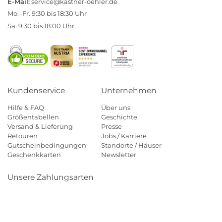
E-Mail:
service@kastner-oehler.de
Mo.–Fr. 9:30 bis 18:30 Uhr
Sa. 9:30 bis 18:00 Uhr
Kundenservice
Unternehmen
Hilfe & FAQ
Über uns
Größentabellen
Geschichte
Versand & Lieferung
Presse
Retouren
Jobs / Karriere
Gutscheinbedingungen
Standorte / Häuser
Geschenkkarten
Newsletter
Unsere Zahlungsarten
Klarna
Mastercard
Visa
Diners
Applepay
Amazon
Payp