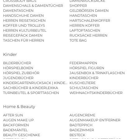
CROSSBODY BAGS
DAMENRUCKSÄCKE
DAMENSCHALS & DAMENTÜCHER
SHOPPER
DAMENTASCHEN
GELDBÖRSEN DAMEN
HANDSCHUHE DAMEN
HANDTASCHEN
HERREN REISETASCHEN
HARTSCHALENKOFFER
KOFFER UND TROLLEYS
HERREN KOFFER
HERREN KULTURBEUTEL
LAPTOPTASCHEN
REISEGEPÄCK DAMEN
RUCKSÄCKE HERREN
TASCHEN FÜR HERREN
TOTE BAG
Kinder
BILDERBÜCHER
FEDERMAPPEN
HÖRSPIELBOXEN
HÖRSPIEL FIGUREN
HÖRSPIEL ZUBEHÖR
JAUSENBOX & TRINKFLASCHEN
JUGENDBÜCHER
KINDERBÜCHER
KINDERGARTENRUCKSACK | KINDERGARTENBEUTEL
KUSCHELTIERE
SACHBÜCHER & KINDERLEXIKA
SCHULTASCHEN
TURNBEUTEL & SPORTTASCHEN
WEIHNACHTSKINDERBÜCHER
Home & Beauty
AFTER SUN
AUGENCREME
AUGEN MAKE UP
AUGENMAKEUP ENTFERNER
BACKFORMEN
BADTEPPICH
BADEMÄNTEL
BADEZIMMER
BEAUTY GESCHENKE
BESTECK