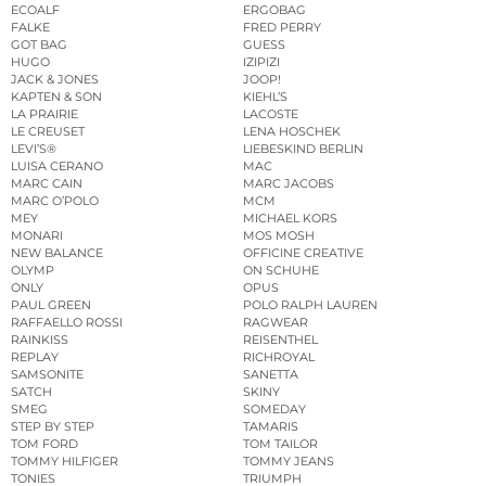
ECOALF
ERGOBAG
FALKE
FRED PERRY
GOT BAG
GUESS
HUGO
IZIPIZI
JACK & JONES
JOOP!
KAPTEN & SON
KIEHL’S
LA PRAIRIE
LACOSTE
LE CREUSET
LENA HOSCHEK
LEVI’S®
LIEBESKIND BERLIN
LUISA CERANO
MAC
MARC CAIN
MARC JACOBS
MARC O’POLO
MCM
MEY
MICHAEL KORS
MONARI
MOS MOSH
NEW BALANCE
OFFICINE CREATIVE
OLYMP
ON SCHUHE
ONLY
OPUS
PAUL GREEN
POLO RALPH LAUREN
RAFFAELLO ROSSI
RAGWEAR
RAINKISS
REISENTHEL
REPLAY
RICHROYAL
SAMSONITE
SANETTA
SATCH
SKINY
SMEG
SOMEDAY
STEP BY STEP
TAMARIS
TOM FORD
TOM TAILOR
TOMMY HILFIGER
TOMMY JEANS
TONIES
TRIUMPH