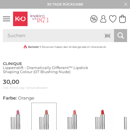
30 TAGE RÜCKGABE
NEW IN
WEDDING
VIBES
Beliebt!
5 Personen haben den Artikel gerade im Warenkorb
CLINIQUE
Lippenstift - Dramatically Different™ Lipstick
Shaping Colour (07 Blushing Nude)
30,00
inkl. Mwst zzgl.
Versandkosten
Farbe:
Orange