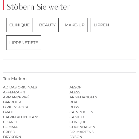
Stöbern Sie weiter
CLINIQUE
BEAUTY
MAKE-UP
LIPPEN
LIPPENSTIFTE
Top Marken
ADIDAS ORIGINALS
AESOP
AFFENZAHN
ALESSI
ARMANI/PRIVÉ
ARMEDANGELS
BARBOUR
BDK
BIRKENSTOCK
BOSS
BRAX
CALVIN KLEIN
CALVIN KLEIN JEANS
CAMBIO
CHANEL
CLINIQUE
COMMA
COPENHAGEN
CREED
DR. MARTENS
DRYKORN
DYSON