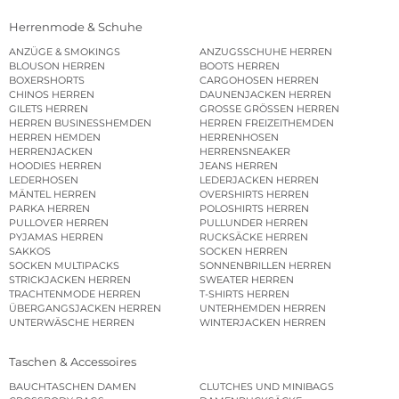
Herrenmode & Schuhe
ANZÜGE & SMOKINGS
ANZUGSSCHUHE HERREN
BLOUSON HERREN
BOOTS HERREN
BOXERSHORTS
CARGOHOSEN HERREN
CHINOS HERREN
DAUNENJACKEN HERREN
GILETS HERREN
GROSSE GRÖSSEN HERREN
HERREN BUSINESSHEMDEN
HERREN FREIZEITHEMDEN
HERREN HEMDEN
HERRENHOSEN
HERRENJACKEN
HERRENSNEAKER
HOODIES HERREN
JEANS HERREN
LEDERHOSEN
LEDERJACKEN HERREN
MÄNTEL HERREN
OVERSHIRTS HERREN
PARKA HERREN
POLOSHIRTS HERREN
PULLOVER HERREN
PULLUNDER HERREN
PYJAMAS HERREN
RUCKSÄCKE HERREN
SAKKOS
SOCKEN HERREN
SOCKEN MULTIPACKS
SONNENBRILLEN HERREN
STRICKJACKEN HERREN
SWEATER HERREN
TRACHTENMODE HERREN
T-SHIRTS HERREN
ÜBERGANGSJACKEN HERREN
UNTERHEMDEN HERREN
UNTERWÄSCHE HERREN
WINTERJACKEN HERREN
Taschen & Accessoires
BAUCHTASCHEN DAMEN
CLUTCHES UND MINIBAGS