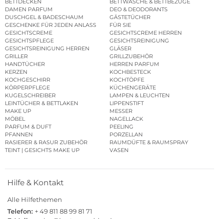
BETTDECKEN
BETTWÄSCHE & BETTBEZÜGE
DAMEN PARFUM
DEO & DEODORANTS
DUSCHGEL & BADESCHAUM
GÄSTETÜCHER
GESCHENKE FÜR JEDEN ANLASS
FÜR SIE
GESICHTSCREME
GESICHTSCREME HERREN
GESICHTSPFLEGE
GESICHTSREINIGUNG
GESICHTSREINIGUNG HERREN
GLÄSER
GRILLER
GRILLZUBEHÖR
HANDTÜCHER
HERREN PARFUM
KERZEN
KOCHBESTECK
KOCHGESCHIRR
KOCHTÖPFE
KÖRPERPFLEGE
KÜCHENGERÄTE
KUGELSCHREIBER
LAMPEN & LEUCHTEN
LEINTÜCHER & BETTLAKEN
LIPPENSTIFT
MAKE UP
MESSER
MÖBEL
NAGELLACK
PARFUM & DUFT
PEELING
PFANNEN
PORZELLAN
RASIERER & RASUR ZUBEHÖR
RAUMDÜFTE & RAUMSPRAY
TEINT | GESICHTS MAKE UP
VASEN
Hilfe & Kontakt
Alle Hilfethemen
Telefon:
+ 49 811 88 99 81 71