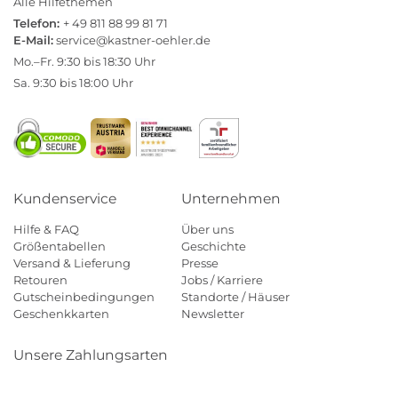
Alle Hilfethemen
Telefon:
+ 49 811 88 99 81 71
E-Mail:
service@kastner-oehler.de
Mo.–Fr. 9:30 bis 18:30 Uhr
Sa. 9:30 bis 18:00 Uhr
Kundenservice
Unternehmen
Hilfe & FAQ
Über uns
Größentabellen
Geschichte
Versand & Lieferung
Presse
Retouren
Jobs / Karriere
Gutscheinbedingungen
Standorte / Häuser
Geschenkkarten
Newsletter
Unsere Zahlungsarten
Klarna
Mastercard
Visa
Diners
Applepay
Amazon
Payp