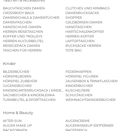
Taschen & Accessoires
BAUCHTASCHEN DAMEN
CLUTCHES UND MINIBAGS
CROSSBODY BAGS
DAMENRUCKSÄCKE
DAMENSCHALS & DAMENTÜCHER
SHOPPER
DAMENTASCHEN
GELDBÖRSEN DAMEN
HANDSCHUHE DAMEN
HANDTASCHEN
HERREN REISETASCHEN
HARTSCHALENKOFFER
KOFFER UND TROLLEYS
HERREN KOFFER
HERREN KULTURBEUTEL
LAPTOPTASCHEN
REISEGEPÄCK DAMEN
RUCKSÄCKE HERREN
TASCHEN FÜR HERREN
TOTE BAG
Kinder
BILDERBÜCHER
FEDERMAPPEN
HÖRSPIELBOXEN
HÖRSPIEL FIGUREN
HÖRSPIEL ZUBEHÖR
JAUSENBOX & TRINKFLASCHEN
JUGENDBÜCHER
KINDERBÜCHER
KINDERGARTENRUCKSACK | KINDERGARTENBEUTEL
KUSCHELTIERE
SACHBÜCHER & KINDERLEXIKA
SCHULTASCHEN
TURNBEUTEL & SPORTTASCHEN
WEIHNACHTSKINDERBÜCHER
Home & Beauty
AFTER SUN
AUGENCREME
AUGEN MAKE UP
AUGENMAKEUP ENTFERNER
BACKFORMEN
BADTEPPICH