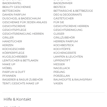
BADEMÄNTEL
BADEZIMMER
BEAUTY GESCHENKE
BESTECK
BETTDECKEN
BETTWÄSCHE & BETTBEZÜGE
DAMEN PARFUM
DEO & DEODORANTS
DUSCHGEL & BADESCHAUM
GÄSTETÜCHER
GESCHENKE FÜR JEDEN ANLASS
FÜR SIE
GESICHTSCREME
GESICHTSCREME HERREN
GESICHTSPFLEGE
GESICHTSREINIGUNG
GESICHTSREINIGUNG HERREN
GLÄSER
GRILLER
GRILLZUBEHÖR
HANDTÜCHER
HERREN PARFUM
KERZEN
KOCHBESTECK
KOCHGESCHIRR
KOCHTÖPFE
KÖRPERPFLEGE
KÜCHENGERÄTE
KUGELSCHREIBER
LAMPEN & LEUCHTEN
LEINTÜCHER & BETTLAKEN
LIPPENSTIFT
MAKE UP
MESSER
MÖBEL
NAGELLACK
PARFUM & DUFT
PEELING
PFANNEN
PORZELLAN
RASIERER & RASUR ZUBEHÖR
RAUMDÜFTE & RAUMSPRAY
TEINT | GESICHTS MAKE UP
VASEN
Hilfe & Kontakt