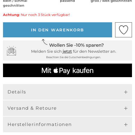
klein / schmal
passend
groß / weit geschnitten
geschnitten
Achtung:
Nur noch 3 Stück verfügbar!
IN DEN WARENKORB
Wollen Sie -10% sparen?
Melden Sie sich
jetzt
für den Newsletter an.
Beachten Sie die Gutscheinbedingungen.
Details
Versand & Retoure
Herstellerinformationen