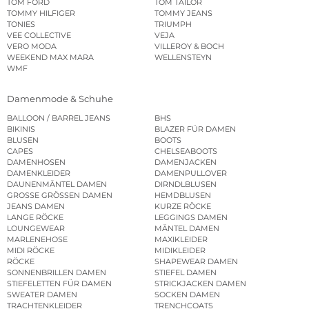
TOM FORD
TOM TAILOR
TOMMY HILFIGER
TOMMY JEANS
TONIES
TRIUMPH
VEE COLLECTIVE
VEJA
VERO MODA
VILLEROY & BOCH
WEEKEND MAX MARA
WELLENSTEYN
WMF
Damenmode & Schuhe
BALLOON / BARREL JEANS
BHS
BIKINIS
BLAZER FÜR DAMEN
BLUSEN
BOOTS
CAPES
CHELSEABOOTS
DAMENHOSEN
DAMENJACKEN
DAMENKLEIDER
DAMENPULLOVER
DAUNENMÄNTEL DAMEN
DIRNDLBLUSEN
GROSSE GRÖSSEN DAMEN
HEMDBLUSEN
JEANS DAMEN
KURZE RÖCKE
LANGE RÖCKE
LEGGINGS DAMEN
LOUNGEWEAR
MÄNTEL DAMEN
MARLENEHOSE
MAXIKLEIDER
MIDI RÖCKE
MIDIKLEIDER
RÖCKE
SHAPEWEAR DAMEN
SONNENBRILLEN DAMEN
STIEFEL DAMEN
STIEFELETTEN FÜR DAMEN
STRICKJACKEN DAMEN
SWEATER DAMEN
SOCKEN DAMEN
TRACHTENKLEIDER
TRENCHCOATS