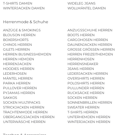
T-SHIRTS DAMEN
WIDELEG JEANS
WINTERJACKEN DAMEN
WOLLMÄNTEL DAMEN
Herrenmode & Schuhe
ANZÜGE & SMOKINGS
ANZUGSSCHUHE HERREN
BLOUSON HERREN
BOOTS HERREN
BOXERSHORTS
CARGOHOSEN HERREN
CHINOS HERREN
DAUNENJACKEN HERREN
GILETS HERREN
GROSSE GRÖSSEN HERREN
HERREN BUSINESSHEMDEN
HERREN FREIZEITHEMDEN
HERREN HEMDEN
HERRENHOSEN
HERRENJACKEN
HERRENSNEAKER
HOODIES HERREN
JEANS HERREN
LEDERHOSEN
LEDERJACKEN HERREN
MÄNTEL HERREN
OVERSHIRTS HERREN
PARKA HERREN
POLOSHIRTS HERREN
PULLOVER HERREN
PULLUNDER HERREN
PYJAMAS HERREN
RUCKSÄCKE HERREN
SAKKOS
SOCKEN HERREN
SOCKEN MULTIPACKS
SONNENBRILLEN HERREN
STRICKJACKEN HERREN
SWEATER HERREN
TRACHTENMODE HERREN
T-SHIRTS HERREN
ÜBERGANGSJACKEN HERREN
UNTERHEMDEN HERREN
UNTERWÄSCHE HERREN
WINTERJACKEN HERREN