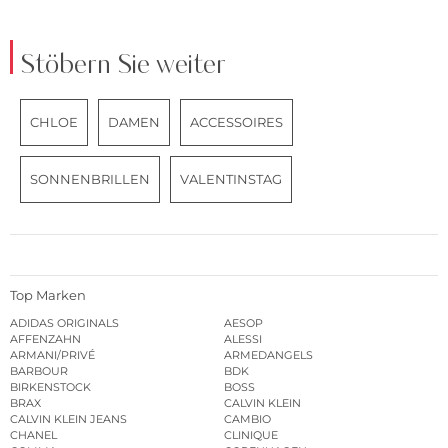
Stöbern Sie weiter
CHLOE
DAMEN
ACCESSOIRES
SONNENBRILLEN
VALENTINSTAG
Top Marken
ADIDAS ORIGINALS
AESOP
AFFENZAHN
ALESSI
ARMANI/PRIVÉ
ARMEDANGELS
BARBOUR
BDK
BIRKENSTOCK
BOSS
BRAX
CALVIN KLEIN
CALVIN KLEIN JEANS
CAMBIO
CHANEL
CLINIQUE