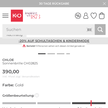
30 TAGE RÜCKGABE
Nachhaltig
NEW IN
WEDDING
VIBES
-20% AUF SCHULTASCHEN & KINDERMODE
Beliebt!
9 Personen sehen sich diesen Artikel gerade an
CHLOE
Sonnenbrille CH0282S
390,00
inkl. Mwst zzgl.
Versandkosten
Farbe:
Gold
Größenbeurteilung:
?