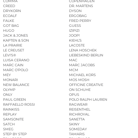
COMMA
COPENHAGEN
CREED
DR. MARTENS
DRYKORN
DYSON
ECOALF
ERGOBAG
FALKE
FRED PERRY
GOT BAG
GUESS
HUGO
IZIPIZI
JACK & JONES
JOOP!
KAPTEN & SON
KIEHL’S
LA PRAIRIE
LACOSTE
LE CREUSET
LENA HOSCHEK
LEVI’S®
LIEBESKIND BERLIN
LUISA CERANO
MAC
MARC CAIN
MARC JACOBS
MARC O’POLO
MCM
MEY
MICHAEL KORS
MONARI
MOS MOSH
NEW BALANCE
OFFICINE CREATIVE
OLYMP
ON SCHUHE
ONLY
OPUS
PAUL GREEN
POLO RALPH LAUREN
RAFFAELLO ROSSI
RAGWEAR
RAINKISS
REISENTHEL
REPLAY
RICHROYAL
SAMSONITE
SANETTA
SATCH
SKINY
SMEG
SOMEDAY
STEP BY STEP
TAMARIS