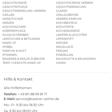
GESICHTSCREME
GESICHTSCREME HERREN
GESICHTSPFLEGE
GESICHTSREINIGUNG
GESICHTSREINIGUNG HERREN
GLÄSER
GRILLER
GRILLZUBEHÖR
HANDTÜCHER
HERREN PARFUM
KERZEN
KOCHBESTECK
KOCHGESCHIRR
KOCHTÖPFE
KÖRPERPFLEGE
KÜCHENGERÄTE
KUGELSCHREIBER
LAMPEN & LEUCHTEN
LEINTÜCHER & BETTLAKEN
LIPPENSTIFT
MAKE UP
MESSER
MÖBEL
NAGELLACK
PARFUM & DUFT
PEELING
PFANNEN
PORZELLAN
RASIERER & RASUR ZUBEHÖR
RAUMDÜFTE & RAUMSPRAY
TEINT | GESICHTS MAKE UP
VASEN
Hilfe & Kontakt
Alle Hilfethemen
Telefon:
+ 49 811 88 99 81 71
E-Mail:
service@kastner-oehler.de
Mo.–Fr. 9:30 bis 18:30 Uhr
Sa. 9:30 bis 18:00 Uhr