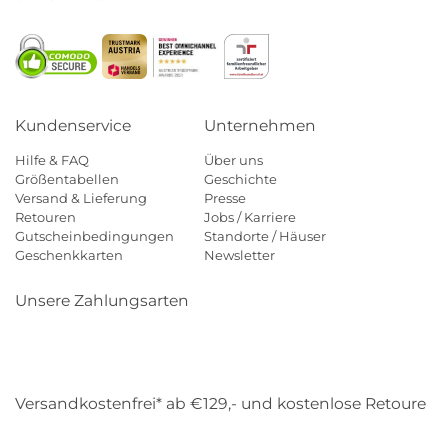
Kundenservice
Unternehmen
Hilfe & FAQ
Über uns
Größentabellen
Geschichte
Versand & Lieferung
Presse
Retouren
Jobs / Karriere
Gutscheinbedingungen
Standorte / Häuser
Geschenkkarten
Newsletter
Unsere Zahlungsarten
Klarna
Mastercard
Visa
Diners
Applepay
Amazon
Payp
Versandkostenfrei* ab €129,- und kostenlose Retoure
DHL
Gebrüder Weiss