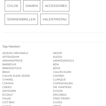
CHLOE
DAMEN
ACCESSOIRES
SONNENBRILLEN
VALENTINSTAG
Top Marken
ADIDAS ORIGINALS
AESOP
AFFENZAHN
ALESSI
ARMANI/PRIVÉ
ARMEDANGELS
BARBOUR
BDK
BIRKENSTOCK
BOSS
BRAX
CALVIN KLEIN
CALVIN KLEIN JEANS
CAMBIO
CHANEL
CLINIQUE
COMMA
COPENHAGEN
CREED
DR. MARTENS
DRYKORN
DYSON
ECOALF
ERGOBAG
FALKE
FRED PERRY
GOT BAG
GUESS