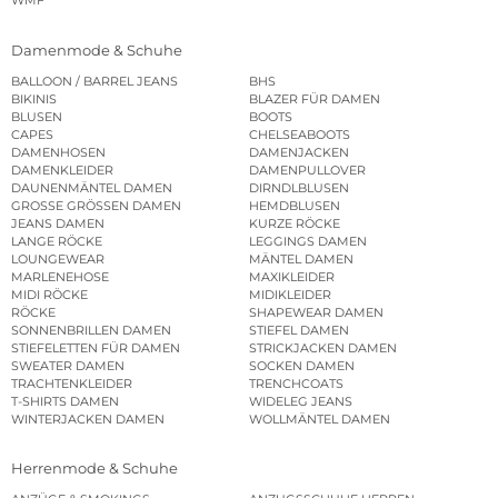
WMF
Damenmode & Schuhe
BALLOON / BARREL JEANS
BHS
BIKINIS
BLAZER FÜR DAMEN
BLUSEN
BOOTS
CAPES
CHELSEABOOTS
DAMENHOSEN
DAMENJACKEN
DAMENKLEIDER
DAMENPULLOVER
DAUNENMÄNTEL DAMEN
DIRNDLBLUSEN
GROSSE GRÖSSEN DAMEN
HEMDBLUSEN
JEANS DAMEN
KURZE RÖCKE
LANGE RÖCKE
LEGGINGS DAMEN
LOUNGEWEAR
MÄNTEL DAMEN
MARLENEHOSE
MAXIKLEIDER
MIDI RÖCKE
MIDIKLEIDER
RÖCKE
SHAPEWEAR DAMEN
SONNENBRILLEN DAMEN
STIEFEL DAMEN
STIEFELETTEN FÜR DAMEN
STRICKJACKEN DAMEN
SWEATER DAMEN
SOCKEN DAMEN
TRACHTENKLEIDER
TRENCHCOATS
T-SHIRTS DAMEN
WIDELEG JEANS
WINTERJACKEN DAMEN
WOLLMÄNTEL DAMEN
Herrenmode & Schuhe