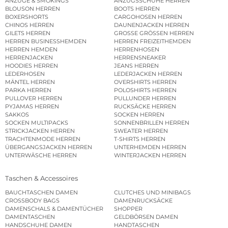
ANZÜGE & SMOKINGS
ANZUGSSCHUHE HERREN
BLOUSON HERREN
BOOTS HERREN
BOXERSHORTS
CARGOHOSEN HERREN
CHINOS HERREN
DAUNENJACKEN HERREN
GILETS HERREN
GROSSE GRÖSSEN HERREN
HERREN BUSINESSHEMDEN
HERREN FREIZEITHEMDEN
HERREN HEMDEN
HERRENHOSEN
HERRENJACKEN
HERRENSNEAKER
HOODIES HERREN
JEANS HERREN
LEDERHOSEN
LEDERJACKEN HERREN
MÄNTEL HERREN
OVERSHIRTS HERREN
PARKA HERREN
POLOSHIRTS HERREN
PULLOVER HERREN
PULLUNDER HERREN
PYJAMAS HERREN
RUCKSÄCKE HERREN
SAKKOS
SOCKEN HERREN
SOCKEN MULTIPACKS
SONNENBRILLEN HERREN
STRICKJACKEN HERREN
SWEATER HERREN
TRACHTENMODE HERREN
T-SHIRTS HERREN
ÜBERGANGSJACKEN HERREN
UNTERHEMDEN HERREN
UNTERWÄSCHE HERREN
WINTERJACKEN HERREN
Taschen & Accessoires
BAUCHTASCHEN DAMEN
CLUTCHES UND MINIBAGS
CROSSBODY BAGS
DAMENRUCKSÄCKE
DAMENSCHALS & DAMENTÜCHER
SHOPPER
DAMENTASCHEN
GELDBÖRSEN DAMEN
HANDSCHUHE DAMEN
HANDTASCHEN