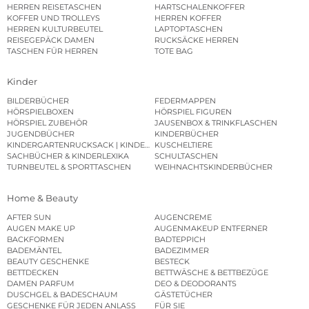
HERREN REISETASCHEN
HARTSCHALENKOFFER
KOFFER UND TROLLEYS
HERREN KOFFER
HERREN KULTURBEUTEL
LAPTOPTASCHEN
REISEGEPÄCK DAMEN
RUCKSÄCKE HERREN
TASCHEN FÜR HERREN
TOTE BAG
Kinder
BILDERBÜCHER
FEDERMAPPEN
HÖRSPIELBOXEN
HÖRSPIEL FIGUREN
HÖRSPIEL ZUBEHÖR
JAUSENBOX & TRINKFLASCHEN
JUGENDBÜCHER
KINDERBÜCHER
KINDERGARTENRUCKSACK | KINDERGARTENBEUTEL
KUSCHELTIERE
SACHBÜCHER & KINDERLEXIKA
SCHULTASCHEN
TURNBEUTEL & SPORTTASCHEN
WEIHNACHTSKINDERBÜCHER
Home & Beauty
AFTER SUN
AUGENCREME
AUGEN MAKE UP
AUGENMAKEUP ENTFERNER
BACKFORMEN
BADTEPPICH
BADEMÄNTEL
BADEZIMMER
BEAUTY GESCHENKE
BESTECK
BETTDECKEN
BETTWÄSCHE & BETTBEZÜGE
DAMEN PARFUM
DEO & DEODORANTS
DUSCHGEL & BADESCHAUM
GÄSTETÜCHER
GESCHENKE FÜR JEDEN ANLASS
FÜR SIE