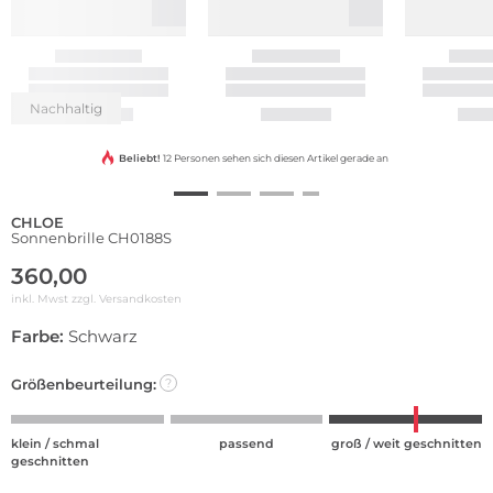
Nachhaltig
Beliebt!
12 Personen sehen sich diesen Artikel gerade an
CHLOE
Sonnenbrille CH0188S
360,00
inkl. Mwst zzgl.
Versandkosten
Farbe:
Schwarz
Größenbeurteilung:
?
klein / schmal
passend
groß / weit geschnitten
geschnitten