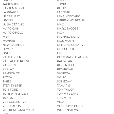
HUGO
IZIPIZI
JACK & JONES
JOOP!
KAPTEN & SON
KIEHL’S
LA PRAIRIE
LACOSTE
LE CREUSET
LENA HOSCHEK
LEVI’S®
LIEBESKIND BERLIN
LUISA CERANO
MAC
MARC CAIN
MARC JACOBS
MARC O’POLO
MCM
MEY
MICHAEL KORS
MONARI
MOS MOSH
NEW BALANCE
OFFICINE CREATIVE
OLYMP
ON SCHUHE
ONLY
OPUS
PAUL GREEN
POLO RALPH LAUREN
RAFFAELLO ROSSI
RAGWEAR
RAINKISS
REISENTHEL
REPLAY
RICHROYAL
SAMSONITE
SANETTA
SATCH
SKINY
SMEG
SOMEDAY
STEP BY STEP
TAMARIS
TOM FORD
TOM TAILOR
TOMMY HILFIGER
TOMMY JEANS
TONIES
TRIUMPH
VEE COLLECTIVE
VEJA
VERO MODA
VILLEROY & BOCH
WEEKEND MAX MARA
WELLENSTEYN