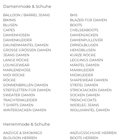
Damenmode & Schuhe
BALLOON / BARREL JEANS
BHS
BIKINIS
BLAZER FÜR DAMEN
BLUSEN
BOOTS
CAPES
CHELSEABOOTS
DAMENHOSEN
DAMENJACKEN
DAMENKLEIDER
DAMENPULLOVER
DAUNENMÄNTEL DAMEN
DIRNDLBLUSEN
GROSSE GRÖSSEN DAMEN
HEMDBLUSEN
JEANS DAMEN
KURZE RÖCKE
LANGE RÖCKE
LEGGINGS DAMEN
LOUNGEWEAR
MÄNTEL DAMEN
MARLENEHOSE
MAXIKLEIDER
MIDI RÖCKE
MIDIKLEIDER
RÖCKE
SHAPEWEAR DAMEN
SONNENBRILLEN DAMEN
STIEFEL DAMEN
STIEFELETTEN FÜR DAMEN
STRICKJACKEN DAMEN
SWEATER DAMEN
SOCKEN DAMEN
TRACHTENKLEIDER
TRENCHCOATS
T-SHIRTS DAMEN
WIDELEG JEANS
WINTERJACKEN DAMEN
WOLLMÄNTEL DAMEN
Herrenmode & Schuhe
ANZÜGE & SMOKINGS
ANZUGSSCHUHE HERREN
BLOUSON HERREN
BOOTS HERREN