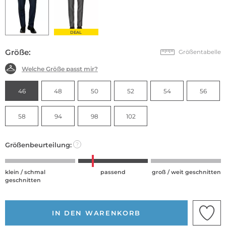
DEAL
Größe:
Größentabelle
Welche Größe passt mir?
46
48
50
52
54
56
58
94
98
102
Größenbeurteilung:
?
klein / schmal
passend
groß / weit geschnitten
geschnitten
IN DEN WARENKORB