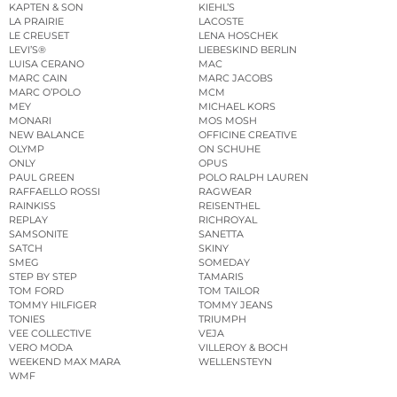
KAPTEN & SON
KIEHL’S
LA PRAIRIE
LACOSTE
LE CREUSET
LENA HOSCHEK
LEVI’S®
LIEBESKIND BERLIN
LUISA CERANO
MAC
MARC CAIN
MARC JACOBS
MARC O’POLO
MCM
MEY
MICHAEL KORS
MONARI
MOS MOSH
NEW BALANCE
OFFICINE CREATIVE
OLYMP
ON SCHUHE
ONLY
OPUS
PAUL GREEN
POLO RALPH LAUREN
RAFFAELLO ROSSI
RAGWEAR
RAINKISS
REISENTHEL
REPLAY
RICHROYAL
SAMSONITE
SANETTA
SATCH
SKINY
SMEG
SOMEDAY
STEP BY STEP
TAMARIS
TOM FORD
TOM TAILOR
TOMMY HILFIGER
TOMMY JEANS
TONIES
TRIUMPH
VEE COLLECTIVE
VEJA
VERO MODA
VILLEROY & BOCH
WEEKEND MAX MARA
WELLENSTEYN
WMF