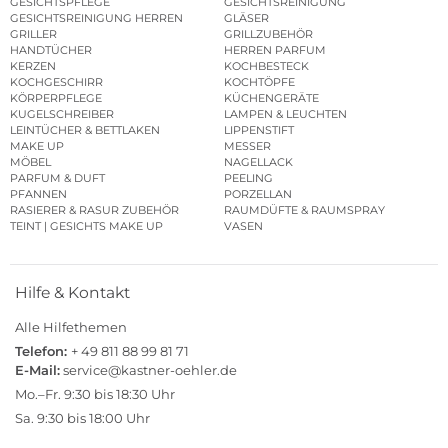
GESICHTSPFLEGE
GESICHTSREINIGUNG
GESICHTSREINIGUNG HERREN
GLÄSER
GRILLER
GRILLZUBEHÖR
HANDTÜCHER
HERREN PARFUM
KERZEN
KOCHBESTECK
KOCHGESCHIRR
KOCHTÖPFE
KÖRPERPFLEGE
KÜCHENGERÄTE
KUGELSCHREIBER
LAMPEN & LEUCHTEN
LEINTÜCHER & BETTLAKEN
LIPPENSTIFT
MAKE UP
MESSER
MÖBEL
NAGELLACK
PARFUM & DUFT
PEELING
PFANNEN
PORZELLAN
RASIERER & RASUR ZUBEHÖR
RAUMDÜFTE & RAUMSPRAY
TEINT | GESICHTS MAKE UP
VASEN
Hilfe & Kontakt
Alle Hilfethemen
Telefon:
+ 49 811 88 99 81 71
E-Mail:
service@kastner-oehler.de
Mo.–Fr. 9:30 bis 18:30 Uhr
Sa. 9:30 bis 18:00 Uhr