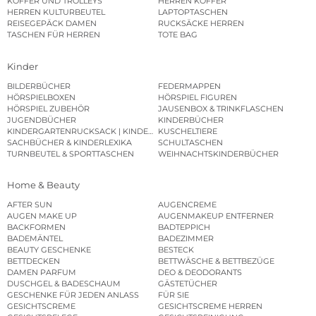
KOFFER UND TROLLEYS
HERREN KOFFER
HERREN KULTURBEUTEL
LAPTOPTASCHEN
REISEGEPÄCK DAMEN
RUCKSÄCKE HERREN
TASCHEN FÜR HERREN
TOTE BAG
Kinder
BILDERBÜCHER
FEDERMAPPEN
HÖRSPIELBOXEN
HÖRSPIEL FIGUREN
HÖRSPIEL ZUBEHÖR
JAUSENBOX & TRINKFLASCHEN
JUGENDBÜCHER
KINDERBÜCHER
KINDERGARTENRUCKSACK | KINDERGARTENBEUTEL
KUSCHELTIERE
SACHBÜCHER & KINDERLEXIKA
SCHULTASCHEN
TURNBEUTEL & SPORTTASCHEN
WEIHNACHTSKINDERBÜCHER
Home & Beauty
AFTER SUN
AUGENCREME
AUGEN MAKE UP
AUGENMAKEUP ENTFERNER
BACKFORMEN
BADTEPPICH
BADEMÄNTEL
BADEZIMMER
BEAUTY GESCHENKE
BESTECK
BETTDECKEN
BETTWÄSCHE & BETTBEZÜGE
DAMEN PARFUM
DEO & DEODORANTS
DUSCHGEL & BADESCHAUM
GÄSTETÜCHER
GESCHENKE FÜR JEDEN ANLASS
FÜR SIE
GESICHTSCREME
GESICHTSCREME HERREN