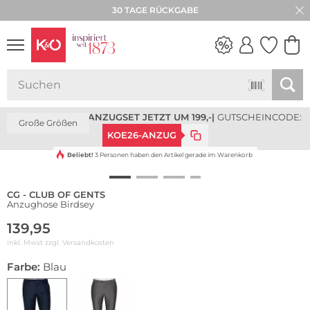
30 TAGE RÜCKGABE
NEW IN
WEDDING
VIBES
ANZUGSPECIAL: ANZUGSET JETZT UM 199,-
|
GUTSCHEINCODE:
Große Größen
KOE26-ANZUG
Beliebt!
3 Personen haben den Artikel gerade im Warenkorb
CG - CLUB OF GENTS
Anzughose Birdsey
139,95
inkl. Mwst zzgl.
Versandkosten
Farbe:
Blau