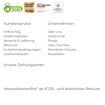
Kundenservice
Unternehmen
Hilfe & FAQ
Über uns
Größentabellen
Geschichte
Versand & Lieferung
Presse
Retouren
Jobs / Karriere
Gutscheinbedingungen
Standorte / Häuser
Geschenkkarten
Newsletter
Unsere Zahlungsarten
Klarna
Mastercard
Visa
Diners
Applepay
Amazon
Payp
Versandkostenfrei* ab €129,- und kostenlose Retoure
DHL
Gebrüder Weiss