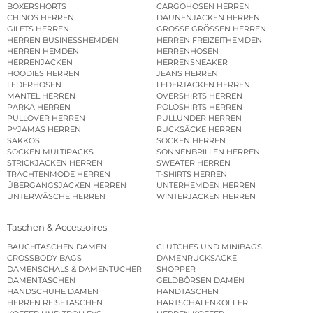
BOXERSHORTS
CARGOHOSEN HERREN
CHINOS HERREN
DAUNENJACKEN HERREN
GILETS HERREN
GROSSE GRÖSSEN HERREN
HERREN BUSINESSHEMDEN
HERREN FREIZEITHEMDEN
HERREN HEMDEN
HERRENHOSEN
HERRENJACKEN
HERRENSNEAKER
HOODIES HERREN
JEANS HERREN
LEDERHOSEN
LEDERJACKEN HERREN
MÄNTEL HERREN
OVERSHIRTS HERREN
PARKA HERREN
POLOSHIRTS HERREN
PULLOVER HERREN
PULLUNDER HERREN
PYJAMAS HERREN
RUCKSÄCKE HERREN
SAKKOS
SOCKEN HERREN
SOCKEN MULTIPACKS
SONNENBRILLEN HERREN
STRICKJACKEN HERREN
SWEATER HERREN
TRACHTENMODE HERREN
T-SHIRTS HERREN
ÜBERGANGSJACKEN HERREN
UNTERHEMDEN HERREN
UNTERWÄSCHE HERREN
WINTERJACKEN HERREN
Taschen & Accessoires
BAUCHTASCHEN DAMEN
CLUTCHES UND MINIBAGS
CROSSBODY BAGS
DAMENRUCKSÄCKE
DAMENSCHALS & DAMENTÜCHER
SHOPPER
DAMENTASCHEN
GELDBÖRSEN DAMEN
HANDSCHUHE DAMEN
HANDTASCHEN
HERREN REISETASCHEN
HARTSCHALENKOFFER