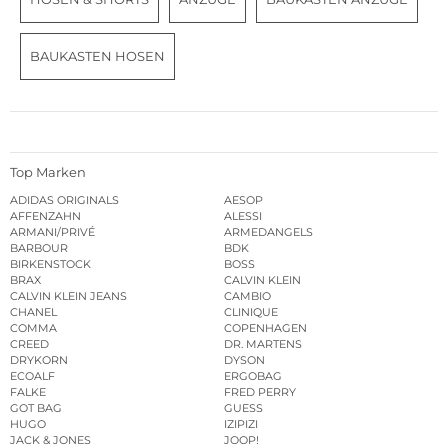
BAUKASTEN HOSEN
Top Marken
ADIDAS ORIGINALS
AESOP
AFFENZAHN
ALESSI
ARMANI/PRIVÉ
ARMEDANGELS
BARBOUR
BDK
BIRKENSTOCK
BOSS
BRAX
CALVIN KLEIN
CALVIN KLEIN JEANS
CAMBIO
CHANEL
CLINIQUE
COMMA
COPENHAGEN
CREED
DR. MARTENS
DRYKORN
DYSON
ECOALF
ERGOBAG
FALKE
FRED PERRY
GOT BAG
GUESS
HUGO
IZIPIZI
JACK & JONES
JOOP!