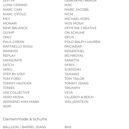
LEVI’S®
LIEBESKIND BERLIN
LUISA CERANO
MAC
MARC CAIN
MARC JACOBS
MARC O’POLO
MCM
MEY
MICHAEL KORS
MONARI
MOS MOSH
NEW BALANCE
OFFICINE CREATIVE
OLYMP
ON SCHUHE
ONLY
OPUS
PAUL GREEN
POLO RALPH LAUREN
RAFFAELLO ROSSI
RAGWEAR
RAINKISS
REISENTHEL
REPLAY
RICHROYAL
SAMSONITE
SANETTA
SATCH
SKINY
SMEG
SOMEDAY
STEP BY STEP
TAMARIS
TOM FORD
TOM TAILOR
TOMMY HILFIGER
TOMMY JEANS
TONIES
TRIUMPH
VEE COLLECTIVE
VEJA
VERO MODA
VILLEROY & BOCH
WEEKEND MAX MARA
WELLENSTEYN
WMF
Damenmode & Schuhe
BALLOON / BARREL JEANS
BHS