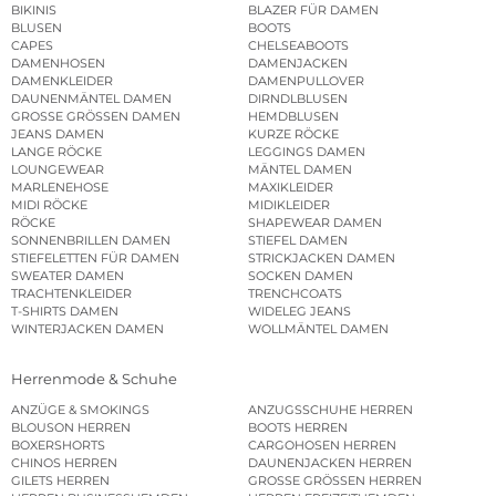
BIKINIS
BLAZER FÜR DAMEN
BLUSEN
BOOTS
CAPES
CHELSEABOOTS
DAMENHOSEN
DAMENJACKEN
DAMENKLEIDER
DAMENPULLOVER
DAUNENMÄNTEL DAMEN
DIRNDLBLUSEN
GROSSE GRÖSSEN DAMEN
HEMDBLUSEN
JEANS DAMEN
KURZE RÖCKE
LANGE RÖCKE
LEGGINGS DAMEN
LOUNGEWEAR
MÄNTEL DAMEN
MARLENEHOSE
MAXIKLEIDER
MIDI RÖCKE
MIDIKLEIDER
RÖCKE
SHAPEWEAR DAMEN
SONNENBRILLEN DAMEN
STIEFEL DAMEN
STIEFELETTEN FÜR DAMEN
STRICKJACKEN DAMEN
SWEATER DAMEN
SOCKEN DAMEN
TRACHTENKLEIDER
TRENCHCOATS
T-SHIRTS DAMEN
WIDELEG JEANS
WINTERJACKEN DAMEN
WOLLMÄNTEL DAMEN
Herrenmode & Schuhe
ANZÜGE & SMOKINGS
ANZUGSSCHUHE HERREN
BLOUSON HERREN
BOOTS HERREN
BOXERSHORTS
CARGOHOSEN HERREN
CHINOS HERREN
DAUNENJACKEN HERREN
GILETS HERREN
GROSSE GRÖSSEN HERREN