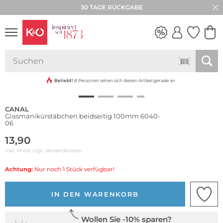
30 TAGE RÜCKGABE
NEW IN
WEDDING
VIBES
Beliebt!
8 Personen sehen sich diesen Artikel gerade an
CANAL
Glasmanikürstäbchen beidseitig 100mm 6040-
06
13,90
inkl. Mwst zzgl.
Versandkosten
Achtung:
Nur noch 1 Stück verfügbar!
IN DEN WARENKORB
Wollen Sie -10% sparen?