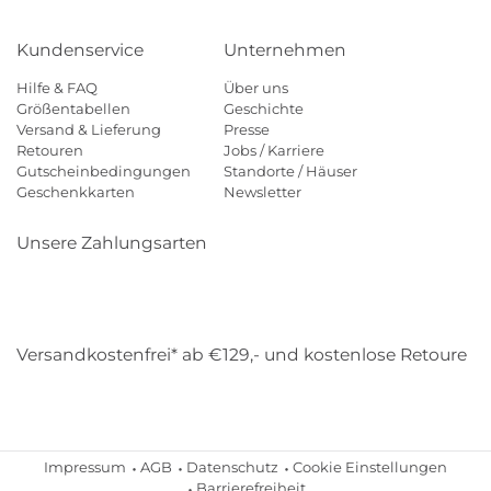
Kundenservice
Unternehmen
Hilfe & FAQ
Über uns
Größentabellen
Geschichte
Versand & Lieferung
Presse
Retouren
Jobs / Karriere
Gutscheinbedingungen
Standorte / Häuser
Geschenkkarten
Newsletter
Unsere Zahlungsarten
Klarna
Mastercard
Visa
Diners
Applepay
Amazon
Payp
Versandkostenfrei* ab €129,- und kostenlose Retoure
DHL
Gebrüder Weiss
Impressum
AGB
Datenschutz
Cookie Einstellungen
Barrierefreiheit