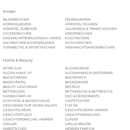
Kinder
BILDERBÜCHER
FEDERMAPPEN
HÖRSPIELBOXEN
HÖRSPIEL FIGUREN
HÖRSPIEL ZUBEHÖR
JAUSENBOX & TRINKFLASCHEN
JUGENDBÜCHER
KINDERBÜCHER
KINDERGARTENRUCKSACK | KINDERGARTENBEUTEL
KUSCHELTIERE
SACHBÜCHER & KINDERLEXIKA
SCHULTASCHEN
TURNBEUTEL & SPORTTASCHEN
WEIHNACHTSKINDERBÜCHER
Home & Beauty
AFTER SUN
AUGENCREME
AUGEN MAKE UP
AUGENMAKEUP ENTFERNER
BACKFORMEN
BADTEPPICH
BADEMÄNTEL
BADEZIMMER
BEAUTY GESCHENKE
BESTECK
BETTDECKEN
BETTWÄSCHE & BETTBEZÜGE
DAMEN PARFUM
DEO & DEODORANTS
DUSCHGEL & BADESCHAUM
GÄSTETÜCHER
GESCHENKE FÜR JEDEN ANLASS
FÜR SIE
GESICHTSCREME
GESICHTSCREME HERREN
GESICHTSPFLEGE
GESICHTSREINIGUNG
GESICHTSREINIGUNG HERREN
GLÄSER
GRILLER
GRILLZUBEHÖR
HANDTÜCHER
HERREN PARFUM