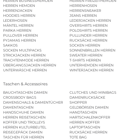
HERREN BUSINESSHEMDEN
HERREN FREIZEITHEMDEN
HERREN HEMDEN
HERRENHOSEN
HERRENJACKEN
HERRENSNEAKER
HOODIES HERREN
JEANS HERREN
LEDERHOSEN
LEDERJACKEN HERREN
MÄNTEL HERREN
OVERSHIRTS HERREN
PARKA HERREN
POLOSHIRTS HERREN
PULLOVER HERREN
PULLUNDER HERREN
PYJAMAS HERREN
RUCKSÄCKE HERREN
SAKKOS
SOCKEN HERREN
SOCKEN MULTIPACKS
SONNENBRILLEN HERREN
STRICKJACKEN HERREN
SWEATER HERREN
TRACHTENMODE HERREN
T-SHIRTS HERREN
ÜBERGANGSJACKEN HERREN
UNTERHEMDEN HERREN
UNTERWÄSCHE HERREN
WINTERJACKEN HERREN
Taschen & Accessoires
BAUCHTASCHEN DAMEN
CLUTCHES UND MINIBAGS
CROSSBODY BAGS
DAMENRUCKSÄCKE
DAMENSCHALS & DAMENTÜCHER
SHOPPER
DAMENTASCHEN
GELDBÖRSEN DAMEN
HANDSCHUHE DAMEN
HANDTASCHEN
HERREN REISETASCHEN
HARTSCHALENKOFFER
KOFFER UND TROLLEYS
HERREN KOFFER
HERREN KULTURBEUTEL
LAPTOPTASCHEN
REISEGEPÄCK DAMEN
RUCKSÄCKE HERREN
TASCHEN FÜR HERREN
TOTE BAG