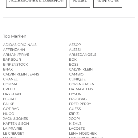
ACCESSOIRES & ZUBEHÖR
NÄGEL
MANIKÜRE
Top Marken
ADIDAS ORIGINALS
AESOP
AFFENZAHN
ALESSI
ARMANI/PRIVÉ
ARMEDANGELS
BARBOUR
BDK
BIRKENSTOCK
BOSS
BRAX
CALVIN KLEIN
CALVIN KLEIN JEANS
CAMBIO
CHANEL
CLINIQUE
COMMA
COPENHAGEN
CREED
DR. MARTENS
DRYKORN
DYSON
ECOALF
ERGOBAG
FALKE
FRED PERRY
GOT BAG
GUESS
HUGO
IZIPIZI
JACK & JONES
JOOP!
KAPTEN & SON
KIEHL’S
LA PRAIRIE
LACOSTE
LE CREUSET
LENA HOSCHEK