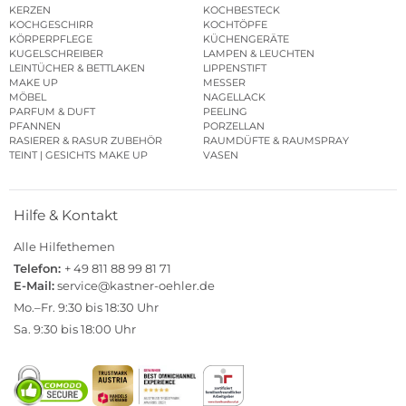
KERZEN
KOCHBESTECK
KOCHGESCHIRR
KOCHTÖPFE
KÖRPERPFLEGE
KÜCHENGERÄTE
KUGELSCHREIBER
LAMPEN & LEUCHTEN
LEINTÜCHER & BETTLAKEN
LIPPENSTIFT
MAKE UP
MESSER
MÖBEL
NAGELLACK
PARFUM & DUFT
PEELING
PFANNEN
PORZELLAN
RASIERER & RASUR ZUBEHÖR
RAUMDÜFTE & RAUMSPRAY
TEINT | GESICHTS MAKE UP
VASEN
Hilfe & Kontakt
Alle Hilfethemen
Telefon:
+ 49 811 88 99 81 71
E-Mail:
service@kastner-oehler.de
Mo.–Fr. 9:30 bis 18:30 Uhr
Sa. 9:30 bis 18:00 Uhr