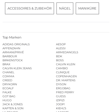
ACCESSOIRES & ZUBEHÖR
NÄGEL
MANIKÜRE
Top Marken
ADIDAS ORIGINALS
AESOP
AFFENZAHN
ALESSI
ARMANI/PRIVÉ
ARMEDANGELS
BARBOUR
BDK
BIRKENSTOCK
BOSS
BRAX
CALVIN KLEIN
CALVIN KLEIN JEANS
CAMBIO
CHANEL
CLINIQUE
COMMA
COPENHAGEN
CREED
DR. MARTENS
DRYKORN
DYSON
ECOALF
ERGOBAG
FALKE
FRED PERRY
GOT BAG
GUESS
HUGO
IZIPIZI
JACK & JONES
JOOP!
KAPTEN & SON
KIEHL’S