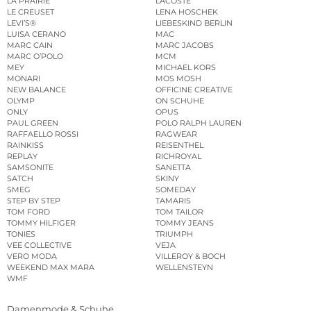
LA PRAIRIE
LACOSTE
LE CREUSET
LENA HOSCHEK
LEVI’S®
LIEBESKIND BERLIN
LUISA CERANO
MAC
MARC CAIN
MARC JACOBS
MARC O’POLO
MCM
MEY
MICHAEL KORS
MONARI
MOS MOSH
NEW BALANCE
OFFICINE CREATIVE
OLYMP
ON SCHUHE
ONLY
OPUS
PAUL GREEN
POLO RALPH LAUREN
RAFFAELLO ROSSI
RAGWEAR
RAINKISS
REISENTHEL
REPLAY
RICHROYAL
SAMSONITE
SANETTA
SATCH
SKINY
SMEG
SOMEDAY
STEP BY STEP
TAMARIS
TOM FORD
TOM TAILOR
TOMMY HILFIGER
TOMMY JEANS
TONIES
TRIUMPH
VEE COLLECTIVE
VEJA
VERO MODA
VILLEROY & BOCH
WEEKEND MAX MARA
WELLENSTEYN
WMF
Damenmode & Schuhe