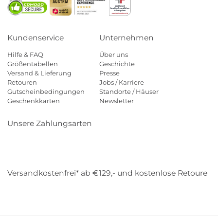
Kundenservice
Unternehmen
Hilfe & FAQ
Über uns
Größentabellen
Geschichte
Versand & Lieferung
Presse
Retouren
Jobs / Karriere
Gutscheinbedingungen
Standorte / Häuser
Geschenkkarten
Newsletter
Unsere Zahlungsarten
Klarna
Mastercard
Visa
Diners
Applepay
Amazon
Payp
Versandkostenfrei* ab €129,- und kostenlose Retoure
DHL
Gebrüder Weiss