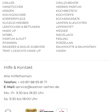
GRILLER
GRILLZUBEHÖR
HANDTÜCHER
HERREN PARFUM
KERZEN
KOCHBESTECK
KOCHGESCHIRR
KOCHTÖPFE
KÖRPERPFLEGE
KÜCHENGERÄTE
KUGELSCHREIBER
LAMPEN & LEUCHTEN
LEINTÜCHER & BETTLAKEN
LIPPENSTIFT
MAKE UP
MESSER
MÖBEL
NAGELLACK
PARFUM & DUFT
PEELING
PFANNEN
PORZELLAN
RASIERER & RASUR ZUBEHÖR
RAUMDÜFTE & RAUMSPRAY
TEINT | GESICHTS MAKE UP
VASEN
Hilfe & Kontakt
Alle Hilfethemen
Telefon:
+ 49 811 88 99 81 71
E-Mail:
service@kastner-oehler.de
Mo.–Fr. 9:30 bis 18:30 Uhr
Sa. 9:30 bis 18:00 Uhr