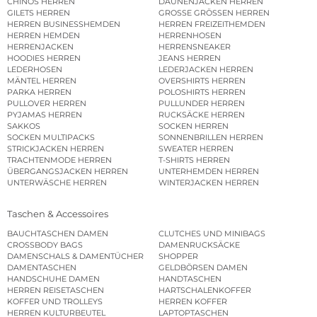
CHINOS HERREN
DAUNENJACKEN HERREN
GILETS HERREN
GROSSE GRÖSSEN HERREN
HERREN BUSINESSHEMDEN
HERREN FREIZEITHEMDEN
HERREN HEMDEN
HERRENHOSEN
HERRENJACKEN
HERRENSNEAKER
HOODIES HERREN
JEANS HERREN
LEDERHOSEN
LEDERJACKEN HERREN
MÄNTEL HERREN
OVERSHIRTS HERREN
PARKA HERREN
POLOSHIRTS HERREN
PULLOVER HERREN
PULLUNDER HERREN
PYJAMAS HERREN
RUCKSÄCKE HERREN
SAKKOS
SOCKEN HERREN
SOCKEN MULTIPACKS
SONNENBRILLEN HERREN
STRICKJACKEN HERREN
SWEATER HERREN
TRACHTENMODE HERREN
T-SHIRTS HERREN
ÜBERGANGSJACKEN HERREN
UNTERHEMDEN HERREN
UNTERWÄSCHE HERREN
WINTERJACKEN HERREN
Taschen & Accessoires
BAUCHTASCHEN DAMEN
CLUTCHES UND MINIBAGS
CROSSBODY BAGS
DAMENRUCKSÄCKE
DAMENSCHALS & DAMENTÜCHER
SHOPPER
DAMENTASCHEN
GELDBÖRSEN DAMEN
HANDSCHUHE DAMEN
HANDTASCHEN
HERREN REISETASCHEN
HARTSCHALENKOFFER
KOFFER UND TROLLEYS
HERREN KOFFER
HERREN KULTURBEUTEL
LAPTOPTASCHEN