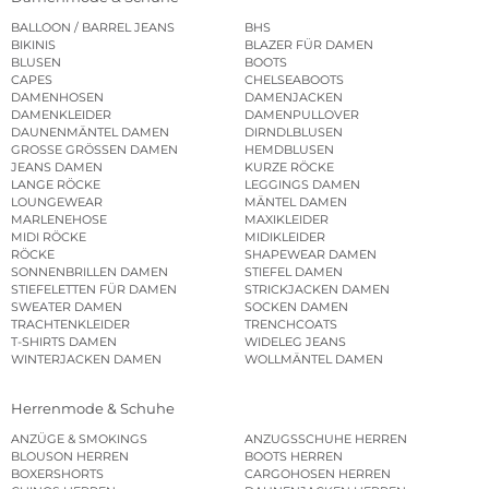
BALLOON / BARREL JEANS
BHS
BIKINIS
BLAZER FÜR DAMEN
BLUSEN
BOOTS
CAPES
CHELSEABOOTS
DAMENHOSEN
DAMENJACKEN
DAMENKLEIDER
DAMENPULLOVER
DAUNENMÄNTEL DAMEN
DIRNDLBLUSEN
GROSSE GRÖSSEN DAMEN
HEMDBLUSEN
JEANS DAMEN
KURZE RÖCKE
LANGE RÖCKE
LEGGINGS DAMEN
LOUNGEWEAR
MÄNTEL DAMEN
MARLENEHOSE
MAXIKLEIDER
MIDI RÖCKE
MIDIKLEIDER
RÖCKE
SHAPEWEAR DAMEN
SONNENBRILLEN DAMEN
STIEFEL DAMEN
STIEFELETTEN FÜR DAMEN
STRICKJACKEN DAMEN
SWEATER DAMEN
SOCKEN DAMEN
TRACHTENKLEIDER
TRENCHCOATS
T-SHIRTS DAMEN
WIDELEG JEANS
WINTERJACKEN DAMEN
WOLLMÄNTEL DAMEN
Herrenmode & Schuhe
ANZÜGE & SMOKINGS
ANZUGSSCHUHE HERREN
BLOUSON HERREN
BOOTS HERREN
BOXERSHORTS
CARGOHOSEN HERREN