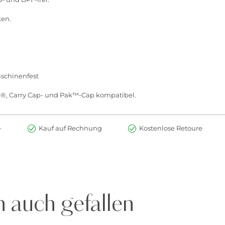
ken.
.
aschinenfest
e®, Carry Cap- und Pak™-Cap kompatibel.
-
Kauf auf Rechnung
Kostenlose Retoure
 auch gefallen