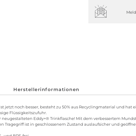
Meld
Herstellerinformationen
n ist jetzt noch besser, besteht zu 50% aus Recyclingmaterial und hat 
ige Flüssigkeitszufuhr.
r neugestalteten Eddy+® Trinkflasche! Mit dem verbessertem Munds
Tragegriff ist in geschlossenem Zustand auslaufsicher und geöffnet 
- und BPF-frei.