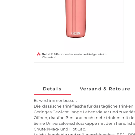
Beliebt!
6 Personen haben den Artikel gerade im
Warenkorb
Details
Versand & Retoure
Es wird immer besser.
Die klassische Trinkflasche für das tägliche Trinke
Geringes Gewicht, lange Lebensdauer und zuverläss
Öffnen, draufbeißen und noch mehr trinken mit de
Seine Universalverschlusskappe mit dem handlichen 
Chute®Mag- und Hot Cap.
Leicht, langlebig und spülmaschinenfest. BPA-, BPS