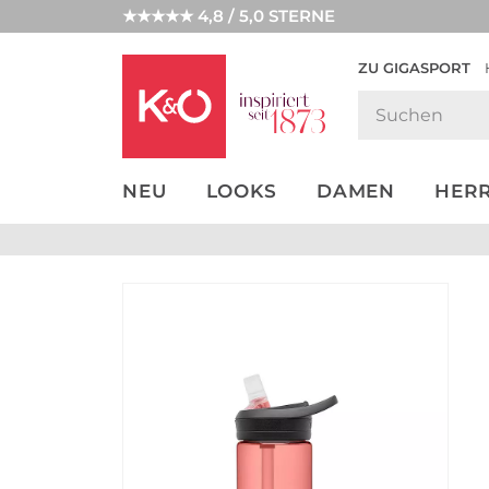
★★★★★ 4,8 / 5,0 STERNE
ZU GIGASPORT
GET THE
NEW IN
WEDDING
LOOK
VIBES
NEU
LOOKS
DAMEN
HER