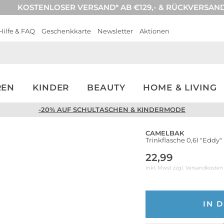
KOSTENLOSER VERSAND* AB €129,- & RÜCKVERSAN
Hilfe & FAQ
Geschenkkarte
Newsletter
Aktionen
REN
KINDER
BEAUTY
HOME & LIVING
-20% AUF SCHULTASCHEN & KINDERMODE
CAMELBAK
Trinkflasche 0,6l "Eddy"
22,99
inkl. Mwst zzgl.
Versandkosten
IN 