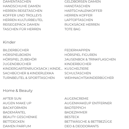
DAMENTASCHEN
GELDBÖRSEN DAMEN
HANDSCHUHE DAMEN
HANDTASCHEN
HERREN REISETASCHEN
HARTSCHALENKOFFER
KOFFER UND TROLLEYS
HERREN KOFFER
HERREN KULTURBEUTEL
LAPTOPTASCHEN
REISEGEPÄCK DAMEN
RUCKSÄCKE HERREN
TASCHEN FÜR HERREN
TOTE BAG
Kinder
BILDERBÜCHER
FEDERMAPPEN
HÖRSPIELBOXEN
HÖRSPIEL FIGUREN
HÖRSPIEL ZUBEHÖR
JAUSENBOX & TRINKFLASCHEN
JUGENDBÜCHER
KINDERBÜCHER
KINDERGARTENRUCKSACK | KINDERGARTENBEUTEL
KUSCHELTIERE
SACHBÜCHER & KINDERLEXIKA
SCHULTASCHEN
TURNBEUTEL & SPORTTASCHEN
WEIHNACHTSKINDERBÜCHER
Home & Beauty
AFTER SUN
AUGENCREME
AUGEN MAKE UP
AUGENMAKEUP ENTFERNER
BACKFORMEN
BADTEPPICH
BADEMÄNTEL
BADEZIMMER
BEAUTY GESCHENKE
BESTECK
BETTDECKEN
BETTWÄSCHE & BETTBEZÜGE
DAMEN PARFUM
DEO & DEODORANTS