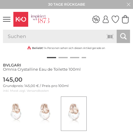
30 TAGE RÜCKGABE
NEW IN
WEDDING
VIBES
Beliebt!
14 Personen sehen sich diesen Artikel gerade an
BVLGARI
Omnia Crystalline Eau de Toilette 100ml
145,00
Grundpreis: 145,00 € / Preis pro 100ml
inkl. Mwst zzgl.
Versandkosten