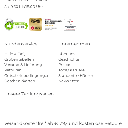
Sa. 9:30 bis 18:00 Uhr
Kundenservice
Unternehmen
Hilfe & FAQ
Über uns
Größentabellen
Geschichte
Versand & Lieferung
Presse
Retouren
Jobs / Karriere
Gutscheinbedingungen
Standorte / Häuser
Geschenkkarten
Newsletter
Unsere Zahlungsarten
Klarna
Mastercard
Visa
Diners
Applepay
Amazon
Payp
Versandkostenfrei* ab €129,- und kostenlose Retoure