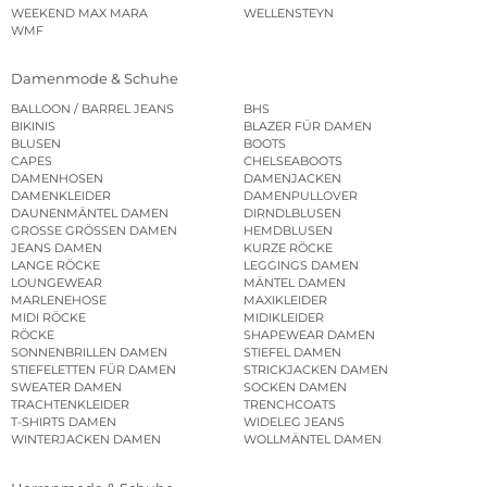
WEEKEND MAX MARA
WELLENSTEYN
WMF
Damenmode & Schuhe
BALLOON / BARREL JEANS
BHS
BIKINIS
BLAZER FÜR DAMEN
BLUSEN
BOOTS
CAPES
CHELSEABOOTS
DAMENHOSEN
DAMENJACKEN
DAMENKLEIDER
DAMENPULLOVER
DAUNENMÄNTEL DAMEN
DIRNDLBLUSEN
GROSSE GRÖSSEN DAMEN
HEMDBLUSEN
JEANS DAMEN
KURZE RÖCKE
LANGE RÖCKE
LEGGINGS DAMEN
LOUNGEWEAR
MÄNTEL DAMEN
MARLENEHOSE
MAXIKLEIDER
MIDI RÖCKE
MIDIKLEIDER
RÖCKE
SHAPEWEAR DAMEN
SONNENBRILLEN DAMEN
STIEFEL DAMEN
STIEFELETTEN FÜR DAMEN
STRICKJACKEN DAMEN
SWEATER DAMEN
SOCKEN DAMEN
TRACHTENKLEIDER
TRENCHCOATS
T-SHIRTS DAMEN
WIDELEG JEANS
WINTERJACKEN DAMEN
WOLLMÄNTEL DAMEN