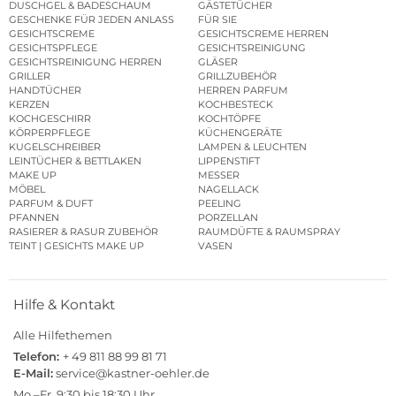
DUSCHGEL & BADESCHAUM
GÄSTETÜCHER
GESCHENKE FÜR JEDEN ANLASS
FÜR SIE
GESICHTSCREME
GESICHTSCREME HERREN
GESICHTSPFLEGE
GESICHTSREINIGUNG
GESICHTSREINIGUNG HERREN
GLÄSER
GRILLER
GRILLZUBEHÖR
HANDTÜCHER
HERREN PARFUM
KERZEN
KOCHBESTECK
KOCHGESCHIRR
KOCHTÖPFE
KÖRPERPFLEGE
KÜCHENGERÄTE
KUGELSCHREIBER
LAMPEN & LEUCHTEN
LEINTÜCHER & BETTLAKEN
LIPPENSTIFT
MAKE UP
MESSER
MÖBEL
NAGELLACK
PARFUM & DUFT
PEELING
PFANNEN
PORZELLAN
RASIERER & RASUR ZUBEHÖR
RAUMDÜFTE & RAUMSPRAY
TEINT | GESICHTS MAKE UP
VASEN
Hilfe & Kontakt
Alle Hilfethemen
Telefon:
+ 49 811 88 99 81 71
E-Mail:
service@kastner-oehler.de
Mo.–Fr. 9:30 bis 18:30 Uhr