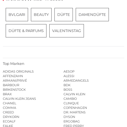
BVLGARI
BEAUTY
DÜFTE
DAMENDÜFTE
DÜFTE & PARFUMS
VALENTINSTAG
Top Marken
ADIDAS ORIGINALS
AESOP
AFFENZAHN
ALESSI
ARMANI/PRIVÉ
ARMEDANGELS
BARBOUR
BDK
BIRKENSTOCK
BOSS
BRAX
CALVIN KLEIN
CALVIN KLEIN JEANS
CAMBIO
CHANEL
CLINIQUE
COMMA
COPENHAGEN
CREED
DR. MARTENS
DRYKORN
DYSON
ECOALF
ERGOBAG
FALKE
FRED PERRY