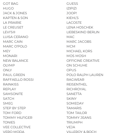
GOT BAG
GUESS
HUGO
IZIPIZI
JACK & JONES
JOOP!
KAPTEN & SON
KIEHL’S
LA PRAIRIE
LACOSTE
LE CREUSET
LENA HOSCHEK
LEVI’S®
LIEBESKIND BERLIN
LUISA CERANO
MAC
MARC CAIN
MARC JACOBS
MARC O’POLO
MCM
MEY
MICHAEL KORS
MONARI
MOS MOSH
NEW BALANCE
OFFICINE CREATIVE
OLYMP
ON SCHUHE
ONLY
OPUS
PAUL GREEN
POLO RALPH LAUREN
RAFFAELLO ROSSI
RAGWEAR
RAINKISS
REISENTHEL
REPLAY
RICHROYAL
SAMSONITE
SANETTA
SATCH
SKINY
SMEG
SOMEDAY
STEP BY STEP
TAMARIS
TOM FORD
TOM TAILOR
TOMMY HILFIGER
TOMMY JEANS
TONIES
TRIUMPH
VEE COLLECTIVE
VEJA
VERO MODA
VILLEROY & BOCH