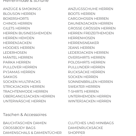
Herrenmode & Schuhe
ANZÜGE & SMOKINGS
ANZUGSSCHUHE HERREN
BLOUSON HERREN
BOOTS HERREN
BOXERSHORTS
CARGOHOSEN HERREN
CHINOS HERREN
DAUNENJACKEN HERREN
GILETS HERREN
GROSSE GRÖSSEN HERREN
HERREN BUSINESSHEMDEN
HERREN FREIZEITHEMDEN
HERREN HEMDEN
HERRENHOSEN
HERRENJACKEN
HERRENSNEAKER
HOODIES HERREN
JEANS HERREN
LEDERHOSEN
LEDERJACKEN HERREN
MÄNTEL HERREN
OVERSHIRTS HERREN
PARKA HERREN
POLOSHIRTS HERREN
PULLOVER HERREN
PULLUNDER HERREN
PYJAMAS HERREN
RUCKSÄCKE HERREN
SAKKOS
SOCKEN HERREN
SOCKEN MULTIPACKS
SONNENBRILLEN HERREN
STRICKJACKEN HERREN
SWEATER HERREN
TRACHTENMODE HERREN
T-SHIRTS HERREN
ÜBERGANGSJACKEN HERREN
UNTERHEMDEN HERREN
UNTERWÄSCHE HERREN
WINTERJACKEN HERREN
Taschen & Accessoires
BAUCHTASCHEN DAMEN
CLUTCHES UND MINIBAGS
CROSSBODY BAGS
DAMENRUCKSÄCKE
DAMENSCHALS & DAMENTÜCHER
SHOPPER