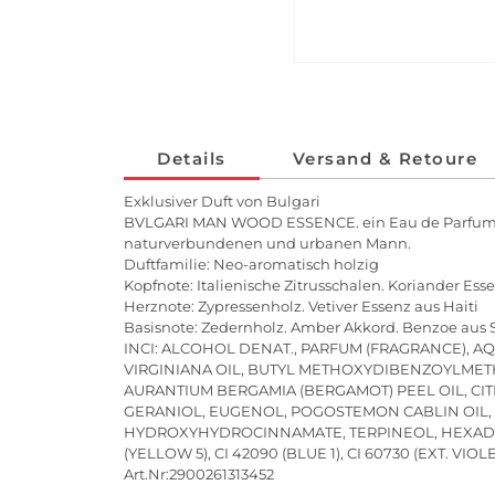
Details
Versand & Retoure
Exklusiver Duft von Bulgari
BVLGARI MAN WOOD ESSENCE. ein Eau de Parfum. das 
naturverbundenen und urbanen Mann.
Duftfamilie: Neo-aromatisch holzig
Kopfnote: Italienische Zitrusschalen. Koriander Ess
Herznote: Zypressenholz. Vetiver Essenz aus Haiti
Basisnote: Zedernholz. Amber Akkord. Benzoe aus
INCI: ALCOHOL DENAT., PARFUM (FRAGRANCE), 
VIRGINIANA OIL, BUTYL METHOXYDIBENZOYLMETH
AURANTIUM BERGAMIA (BERGAMOT) PEEL OIL, CIT
GERANIOL, EUGENOL, POGOSTEMON CABLIN OIL, T
HYDROXYHYDROCINNAMATE, TERPINEOL, HEXADEC
(YELLOW 5), CI 42090 (BLUE 1), CI 60730 (EXT. VIOLE
Art.Nr:2900261313452