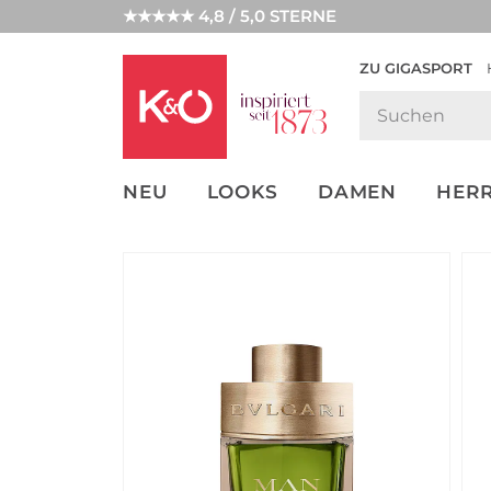
★★★★★ 4,8 / 5,0 STERNE
ZU GIGASPORT
GET THE
NEW IN
WEDDING
LOOK
VIBES
NEU
LOOKS
DAMEN
HER