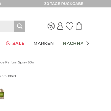
D
30 TAGE RÜCKGABE
SALE
MARKEN
NACHHALTIGKEIT
de Parfum Spray 60ml
is pro 100ml