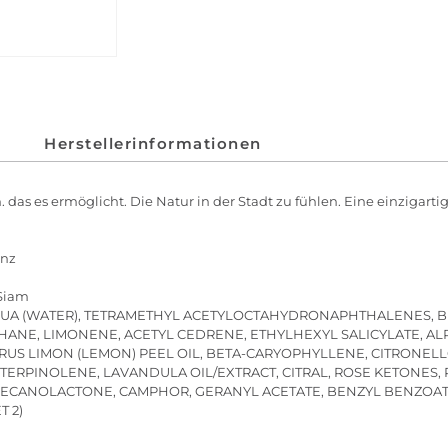
Herstellerinformationen
es ermöglicht. Die Natur in der Stadt zu fühlen. Eine einzigartig
enz
 Siam
AQUA (WATER), TETRAMETHYL ACETYLOCTAHYDRONAPHTHALENES, B
ANE, LIMONENE, ACETYL CEDRENE, ETHYLHEXYL SALICYLATE, AL
RUS LIMON (LEMON) PEEL OIL, BETA-CARYOPHYLLENE, CITRONELLOL
ERPINOLENE, LAVANDULA OIL/EXTRACT, CITRAL, ROSE KETONES, 
ANOLACTONE, CAMPHOR, GERANYL ACETATE, BENZYL BENZOATE, V
T 2)