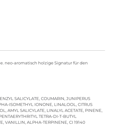
e. neo-aromatisch holzige Signatur für den
ENZYL SALICYLATE, COUMARIN, JUNIPERUS
PHA-ISOMETHYL IONONE, LINALOOL, CITRUS
, AMYL SALICYLATE, LINALYL ACETATE, PINENE,
PENTAERYTHRITYL TETRA-DI-T-BUTYL
ANILLIN, ALPHA-TERPINENE, CI 19140