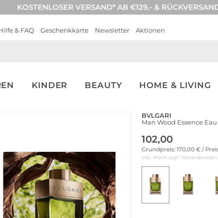
KOSTENLOSER VERSAND* AB €129,- & RÜCKVERSAN
Hilfe & FAQ
Geschenkkarte
Newsletter
Aktionen
REN
KINDER
BEAUTY
HOME & LIVING
BVLGARI
Man Wood Essence Eau 
102,00
Grundpreis: 170,00 € / Pre
inkl. Mwst zzgl.
Versandkosten