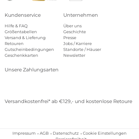
Kundenservice
Unternehmen
Hilfe & FAQ
Über uns
Größentabellen
Geschichte
Versand & Lieferung
Presse
Retouren
Jobs / Karriere
Gutscheinbedingungen
Standorte / Häuser
Geschenkkarten
Newsletter
Unsere Zahlungsarten
Klarna
Mastercard
Visa
Diners
Applepay
Amazon
Payp
Versandkostenfrei* ab €129,- und kostenlose Retoure
DHL
Gebrüder Weiss
Impressum
AGB
Datenschutz
Cookie Einstellungen