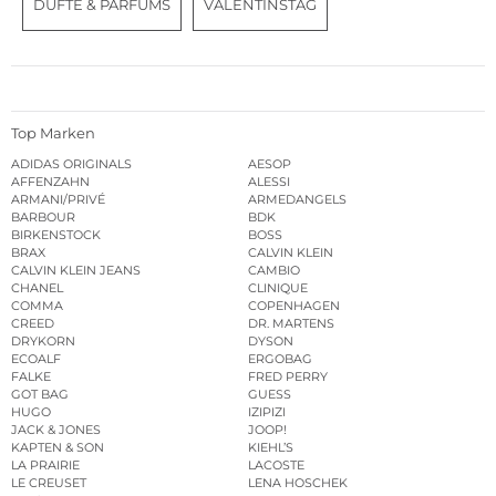
DÜFTE & PARFUMS
VALENTINSTAG
Top Marken
ADIDAS ORIGINALS
AESOP
AFFENZAHN
ALESSI
ARMANI/PRIVÉ
ARMEDANGELS
BARBOUR
BDK
BIRKENSTOCK
BOSS
BRAX
CALVIN KLEIN
CALVIN KLEIN JEANS
CAMBIO
CHANEL
CLINIQUE
COMMA
COPENHAGEN
CREED
DR. MARTENS
DRYKORN
DYSON
ECOALF
ERGOBAG
FALKE
FRED PERRY
GOT BAG
GUESS
HUGO
IZIPIZI
JACK & JONES
JOOP!
KAPTEN & SON
KIEHL’S
LA PRAIRIE
LACOSTE
LE CREUSET
LENA HOSCHEK