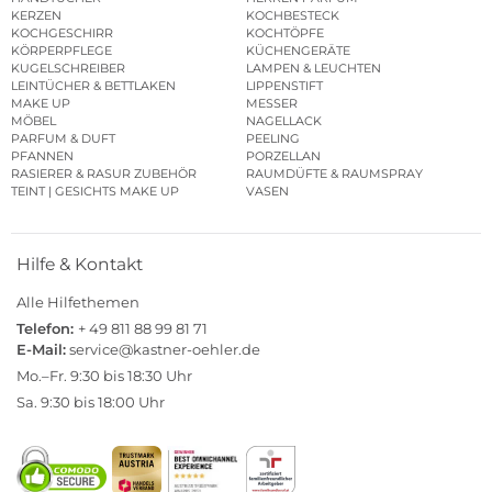
KERZEN
KOCHBESTECK
KOCHGESCHIRR
KOCHTÖPFE
KÖRPERPFLEGE
KÜCHENGERÄTE
KUGELSCHREIBER
LAMPEN & LEUCHTEN
LEINTÜCHER & BETTLAKEN
LIPPENSTIFT
MAKE UP
MESSER
MÖBEL
NAGELLACK
PARFUM & DUFT
PEELING
PFANNEN
PORZELLAN
RASIERER & RASUR ZUBEHÖR
RAUMDÜFTE & RAUMSPRAY
TEINT | GESICHTS MAKE UP
VASEN
Hilfe & Kontakt
Alle Hilfethemen
Telefon:
+ 49 811 88 99 81 71
E-Mail:
service@kastner-oehler.de
Mo.–Fr. 9:30 bis 18:30 Uhr
Sa. 9:30 bis 18:00 Uhr