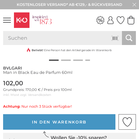
KOSTENLOSER VERSAND* AB €129,- & RÜCKVERSAND
30 TAGE RÜCKGABE
NEW IN
WEDDING
VIBES
Beliebt!
Eine Person hat den Artikel gerade im Warenkorb
BVLGARI
Man in Black Eau de Parfum 60ml
102,00
Grundpreis: 170,00 € / Preis pro 100ml
inkl. Mwst zzgl.
Versandkosten
Achtung:
Nur noch 3 Stück verfügbar!
IN DEN WARENKORB
Wollen Sie -10% sparen?