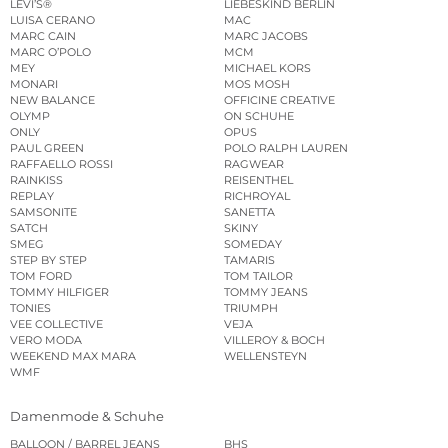
LEVI’S®
LIEBESKIND BERLIN
LUISA CERANO
MAC
MARC CAIN
MARC JACOBS
MARC O’POLO
MCM
MEY
MICHAEL KORS
MONARI
MOS MOSH
NEW BALANCE
OFFICINE CREATIVE
OLYMP
ON SCHUHE
ONLY
OPUS
PAUL GREEN
POLO RALPH LAUREN
RAFFAELLO ROSSI
RAGWEAR
RAINKISS
REISENTHEL
REPLAY
RICHROYAL
SAMSONITE
SANETTA
SATCH
SKINY
SMEG
SOMEDAY
STEP BY STEP
TAMARIS
TOM FORD
TOM TAILOR
TOMMY HILFIGER
TOMMY JEANS
TONIES
TRIUMPH
VEE COLLECTIVE
VEJA
VERO MODA
VILLEROY & BOCH
WEEKEND MAX MARA
WELLENSTEYN
WMF
Damenmode & Schuhe
BALLOON / BARREL JEANS
BHS