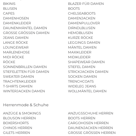
BIKINIS
BLAZER FÜR DAMEN
BLUSEN
BOOTS
CAPES
CHELSEABOOTS
DAMENHOSEN
DAMENJACKEN
DAMENKLEIDER
DAMENPULLOVER
DAUNENMÄNTEL DAMEN
DIRNDLBLUSEN
GROSSE GRÖSSEN DAMEN
HEMDBLUSEN
JEANS DAMEN
KURZE RÖCKE
LANGE RÖCKE
LEGGINGS DAMEN
LOUNGEWEAR
MÄNTEL DAMEN
MARLENEHOSE
MAXIKLEIDER
MIDI RÖCKE
MIDIKLEIDER
RÖCKE
SHAPEWEAR DAMEN
SONNENBRILLEN DAMEN
STIEFEL DAMEN
STIEFELETTEN FÜR DAMEN
STRICKJACKEN DAMEN
SWEATER DAMEN
SOCKEN DAMEN
TRACHTENKLEIDER
TRENCHCOATS
T-SHIRTS DAMEN
WIDELEG JEANS
WINTERJACKEN DAMEN
WOLLMÄNTEL DAMEN
Herrenmode & Schuhe
ANZÜGE & SMOKINGS
ANZUGSSCHUHE HERREN
BLOUSON HERREN
BOOTS HERREN
BOXERSHORTS
CARGOHOSEN HERREN
CHINOS HERREN
DAUNENJACKEN HERREN
GILETS HERREN
GROSSE GRÖSSEN HERREN