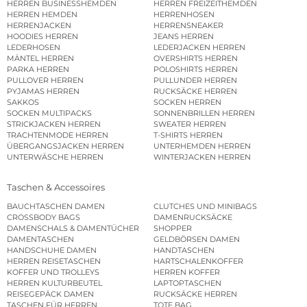
HERREN BUSINESSHEMDEN
HERREN FREIZEITHEMDEN
HERREN HEMDEN
HERRENHOSEN
HERRENJACKEN
HERRENSNEAKER
HOODIES HERREN
JEANS HERREN
LEDERHOSEN
LEDERJACKEN HERREN
MÄNTEL HERREN
OVERSHIRTS HERREN
PARKA HERREN
POLOSHIRTS HERREN
PULLOVER HERREN
PULLUNDER HERREN
PYJAMAS HERREN
RUCKSÄCKE HERREN
SAKKOS
SOCKEN HERREN
SOCKEN MULTIPACKS
SONNENBRILLEN HERREN
STRICKJACKEN HERREN
SWEATER HERREN
TRACHTENMODE HERREN
T-SHIRTS HERREN
ÜBERGANGSJACKEN HERREN
UNTERHEMDEN HERREN
UNTERWÄSCHE HERREN
WINTERJACKEN HERREN
Taschen & Accessoires
BAUCHTASCHEN DAMEN
CLUTCHES UND MINIBAGS
CROSSBODY BAGS
DAMENRUCKSÄCKE
DAMENSCHALS & DAMENTÜCHER
SHOPPER
DAMENTASCHEN
GELDBÖRSEN DAMEN
HANDSCHUHE DAMEN
HANDTASCHEN
HERREN REISETASCHEN
HARTSCHALENKOFFER
KOFFER UND TROLLEYS
HERREN KOFFER
HERREN KULTURBEUTEL
LAPTOPTASCHEN
REISEGEPÄCK DAMEN
RUCKSÄCKE HERREN
TASCHEN FÜR HERREN
TOTE BAG