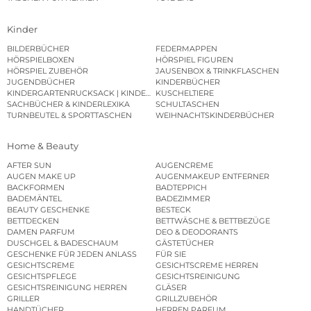
Kinder
BILDERBÜCHER
FEDERMAPPEN
HÖRSPIELBOXEN
HÖRSPIEL FIGUREN
HÖRSPIEL ZUBEHÖR
JAUSENBOX & TRINKFLASCHEN
JUGENDBÜCHER
KINDERBÜCHER
KINDERGARTENRUCKSACK | KINDERGARTENBEUTEL
KUSCHELTIERE
SACHBÜCHER & KINDERLEXIKA
SCHULTASCHEN
TURNBEUTEL & SPORTTASCHEN
WEIHNACHTSKINDERBÜCHER
Home & Beauty
AFTER SUN
AUGENCREME
AUGEN MAKE UP
AUGENMAKEUP ENTFERNER
BACKFORMEN
BADTEPPICH
BADEMÄNTEL
BADEZIMMER
BEAUTY GESCHENKE
BESTECK
BETTDECKEN
BETTWÄSCHE & BETTBEZÜGE
DAMEN PARFUM
DEO & DEODORANTS
DUSCHGEL & BADESCHAUM
GÄSTETÜCHER
GESCHENKE FÜR JEDEN ANLASS
FÜR SIE
GESICHTSCREME
GESICHTSCREME HERREN
GESICHTSPFLEGE
GESICHTSREINIGUNG
GESICHTSREINIGUNG HERREN
GLÄSER
GRILLER
GRILLZUBEHÖR
HANDTÜCHER
HERREN PARFUM