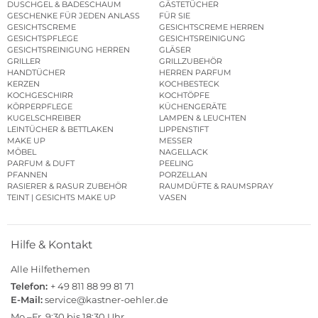
DUSCHGEL & BADESCHAUM
GÄSTETÜCHER
GESCHENKE FÜR JEDEN ANLASS
FÜR SIE
GESICHTSCREME
GESICHTSCREME HERREN
GESICHTSPFLEGE
GESICHTSREINIGUNG
GESICHTSREINIGUNG HERREN
GLÄSER
GRILLER
GRILLZUBEHÖR
HANDTÜCHER
HERREN PARFUM
KERZEN
KOCHBESTECK
KOCHGESCHIRR
KOCHTÖPFE
KÖRPERPFLEGE
KÜCHENGERÄTE
KUGELSCHREIBER
LAMPEN & LEUCHTEN
LEINTÜCHER & BETTLAKEN
LIPPENSTIFT
MAKE UP
MESSER
MÖBEL
NAGELLACK
PARFUM & DUFT
PEELING
PFANNEN
PORZELLAN
RASIERER & RASUR ZUBEHÖR
RAUMDÜFTE & RAUMSPRAY
TEINT | GESICHTS MAKE UP
VASEN
Hilfe & Kontakt
Alle Hilfethemen
Telefon:
+ 49 811 88 99 81 71
E-Mail:
service@kastner-oehler.de
Mo.–Fr. 9:30 bis 18:30 Uhr