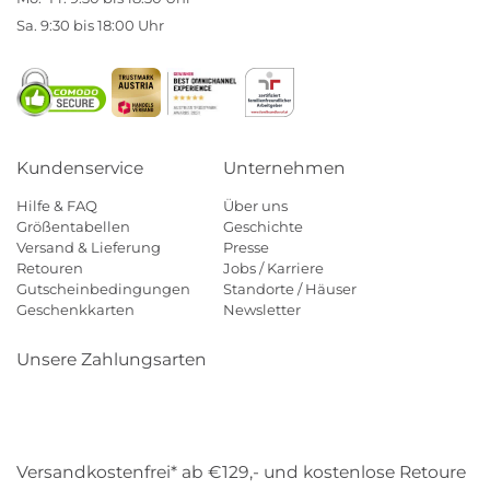
Sa. 9:30 bis 18:00 Uhr
Kundenservice
Unternehmen
Hilfe & FAQ
Über uns
Größentabellen
Geschichte
Versand & Lieferung
Presse
Retouren
Jobs / Karriere
Gutscheinbedingungen
Standorte / Häuser
Geschenkkarten
Newsletter
Unsere Zahlungsarten
Klarna
Mastercard
Visa
Diners
Applepay
Amazon
Payp
Versandkostenfrei* ab €129,- und kostenlose Retoure