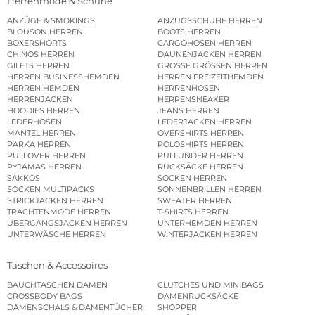
Herrenmode & Schuhe
ANZÜGE & SMOKINGS
ANZUGSSCHUHE HERREN
BLOUSON HERREN
BOOTS HERREN
BOXERSHORTS
CARGOHOSEN HERREN
CHINOS HERREN
DAUNENJACKEN HERREN
GILETS HERREN
GROSSE GRÖSSEN HERREN
HERREN BUSINESSHEMDEN
HERREN FREIZEITHEMDEN
HERREN HEMDEN
HERRENHOSEN
HERRENJACKEN
HERRENSNEAKER
HOODIES HERREN
JEANS HERREN
LEDERHOSEN
LEDERJACKEN HERREN
MÄNTEL HERREN
OVERSHIRTS HERREN
PARKA HERREN
POLOSHIRTS HERREN
PULLOVER HERREN
PULLUNDER HERREN
PYJAMAS HERREN
RUCKSÄCKE HERREN
SAKKOS
SOCKEN HERREN
SOCKEN MULTIPACKS
SONNENBRILLEN HERREN
STRICKJACKEN HERREN
SWEATER HERREN
TRACHTENMODE HERREN
T-SHIRTS HERREN
ÜBERGANGSJACKEN HERREN
UNTERHEMDEN HERREN
UNTERWÄSCHE HERREN
WINTERJACKEN HERREN
Taschen & Accessoires
BAUCHTASCHEN DAMEN
CLUTCHES UND MINIBAGS
CROSSBODY BAGS
DAMENRUCKSÄCKE
DAMENSCHALS & DAMENTÜCHER
SHOPPER