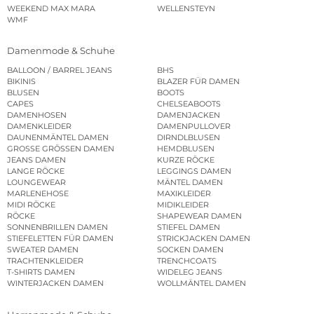
WEEKEND MAX MARA
WELLENSTEYN
WMF
Damenmode & Schuhe
BALLOON / BARREL JEANS
BHS
BIKINIS
BLAZER FÜR DAMEN
BLUSEN
BOOTS
CAPES
CHELSEABOOTS
DAMENHOSEN
DAMENJACKEN
DAMENKLEIDER
DAMENPULLOVER
DAUNENMÄNTEL DAMEN
DIRNDLBLUSEN
GROSSE GRÖSSEN DAMEN
HEMDBLUSEN
JEANS DAMEN
KURZE RÖCKE
LANGE RÖCKE
LEGGINGS DAMEN
LOUNGEWEAR
MÄNTEL DAMEN
MARLENEHOSE
MAXIKLEIDER
MIDI RÖCKE
MIDIKLEIDER
RÖCKE
SHAPEWEAR DAMEN
SONNENBRILLEN DAMEN
STIEFEL DAMEN
STIEFELETTEN FÜR DAMEN
STRICKJACKEN DAMEN
SWEATER DAMEN
SOCKEN DAMEN
TRACHTENKLEIDER
TRENCHCOATS
T-SHIRTS DAMEN
WIDELEG JEANS
WINTERJACKEN DAMEN
WOLLMÄNTEL DAMEN