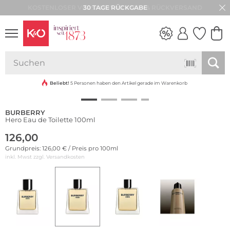
30 TAGE RÜCKGABE
NEW IN
WEDDING
VIBES
Beliebt!
5 Personen haben den Artikel gerade im Warenkorb
BURBERRY
Hero Eau de Toilette 100ml
126,00
Grundpreis: 126,00 € / Preis pro 100ml
inkl. Mwst zzgl.
Versandkosten