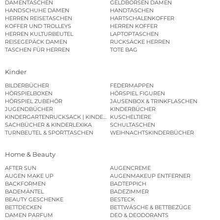
DAMENTASCHEN
GELDBÖRSEN DAMEN
HANDSCHUHE DAMEN
HANDTASCHEN
HERREN REISETASCHEN
HARTSCHALENKOFFER
KOFFER UND TROLLEYS
HERREN KOFFER
HERREN KULTURBEUTEL
LAPTOPTASCHEN
REISEGEPÄCK DAMEN
RUCKSÄCKE HERREN
TASCHEN FÜR HERREN
TOTE BAG
Kinder
BILDERBÜCHER
FEDERMAPPEN
HÖRSPIELBOXEN
HÖRSPIEL FIGUREN
HÖRSPIEL ZUBEHÖR
JAUSENBOX & TRINKFLASCHEN
JUGENDBÜCHER
KINDERBÜCHER
KINDERGARTENRUCKSACK | KINDERGARTENBEUTEL
KUSCHELTIERE
SACHBÜCHER & KINDERLEXIKA
SCHULTASCHEN
TURNBEUTEL & SPORTTASCHEN
WEIHNACHTSKINDERBÜCHER
Home & Beauty
AFTER SUN
AUGENCREME
AUGEN MAKE UP
AUGENMAKEUP ENTFERNER
BACKFORMEN
BADTEPPICH
BADEMÄNTEL
BADEZIMMER
BEAUTY GESCHENKE
BESTECK
BETTDECKEN
BETTWÄSCHE & BETTBEZÜGE
DAMEN PARFUM
DEO & DEODORANTS