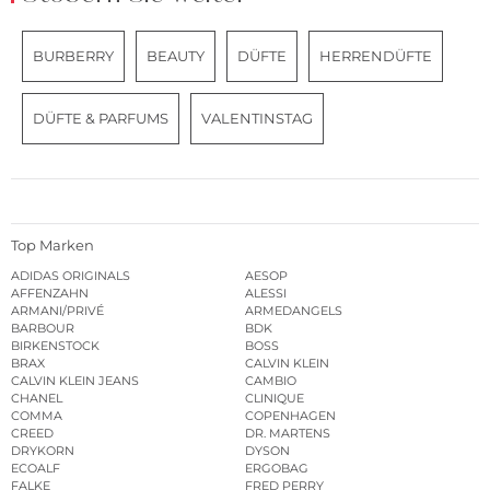
BURBERRY
BEAUTY
DÜFTE
HERRENDÜFTE
DÜFTE & PARFUMS
VALENTINSTAG
Top Marken
ADIDAS ORIGINALS
AESOP
AFFENZAHN
ALESSI
ARMANI/PRIVÉ
ARMEDANGELS
BARBOUR
BDK
BIRKENSTOCK
BOSS
BRAX
CALVIN KLEIN
CALVIN KLEIN JEANS
CAMBIO
CHANEL
CLINIQUE
COMMA
COPENHAGEN
CREED
DR. MARTENS
DRYKORN
DYSON
ECOALF
ERGOBAG
FALKE
FRED PERRY