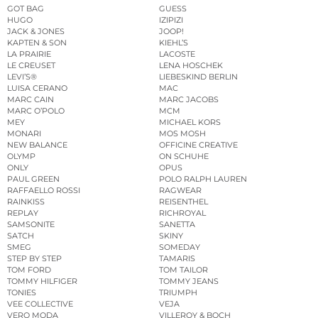
GOT BAG
GUESS
HUGO
IZIPIZI
JACK & JONES
JOOP!
KAPTEN & SON
KIEHL’S
LA PRAIRIE
LACOSTE
LE CREUSET
LENA HOSCHEK
LEVI’S®
LIEBESKIND BERLIN
LUISA CERANO
MAC
MARC CAIN
MARC JACOBS
MARC O’POLO
MCM
MEY
MICHAEL KORS
MONARI
MOS MOSH
NEW BALANCE
OFFICINE CREATIVE
OLYMP
ON SCHUHE
ONLY
OPUS
PAUL GREEN
POLO RALPH LAUREN
RAFFAELLO ROSSI
RAGWEAR
RAINKISS
REISENTHEL
REPLAY
RICHROYAL
SAMSONITE
SANETTA
SATCH
SKINY
SMEG
SOMEDAY
STEP BY STEP
TAMARIS
TOM FORD
TOM TAILOR
TOMMY HILFIGER
TOMMY JEANS
TONIES
TRIUMPH
VEE COLLECTIVE
VEJA
VERO MODA
VILLEROY & BOCH