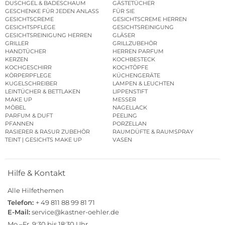
DUSCHGEL & BADESCHAUM
GÄSTETÜCHER
GESCHENKE FÜR JEDEN ANLASS
FÜR SIE
GESICHTSCREME
GESICHTSCREME HERREN
GESICHTSPFLEGE
GESICHTSREINIGUNG
GESICHTSREINIGUNG HERREN
GLÄSER
GRILLER
GRILLZUBEHÖR
HANDTÜCHER
HERREN PARFUM
KERZEN
KOCHBESTECK
KOCHGESCHIRR
KOCHTÖPFE
KÖRPERPFLEGE
KÜCHENGERÄTE
KUGELSCHREIBER
LAMPEN & LEUCHTEN
LEINTÜCHER & BETTLAKEN
LIPPENSTIFT
MAKE UP
MESSER
MÖBEL
NAGELLACK
PARFUM & DUFT
PEELING
PFANNEN
PORZELLAN
RASIERER & RASUR ZUBEHÖR
RAUMDÜFTE & RAUMSPRAY
TEINT | GESICHTS MAKE UP
VASEN
Hilfe & Kontakt
Alle Hilfethemen
Telefon:
+ 49 811 88 99 81 71
E-Mail:
service@kastner-oehler.de
Mo.–Fr. 9:30 bis 18:30 Uhr