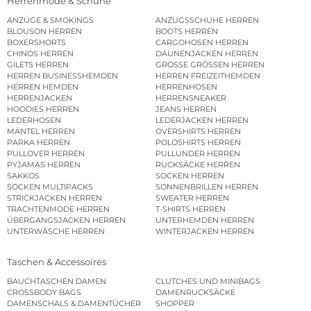
Herrenmode & Schuhe
ANZÜGE & SMOKINGS
ANZUGSSCHUHE HERREN
BLOUSON HERREN
BOOTS HERREN
BOXERSHORTS
CARGOHOSEN HERREN
CHINOS HERREN
DAUNENJACKEN HERREN
GILETS HERREN
GROSSE GRÖSSEN HERREN
HERREN BUSINESSHEMDEN
HERREN FREIZEITHEMDEN
HERREN HEMDEN
HERRENHOSEN
HERRENJACKEN
HERRENSNEAKER
HOODIES HERREN
JEANS HERREN
LEDERHOSEN
LEDERJACKEN HERREN
MÄNTEL HERREN
OVERSHIRTS HERREN
PARKA HERREN
POLOSHIRTS HERREN
PULLOVER HERREN
PULLUNDER HERREN
PYJAMAS HERREN
RUCKSÄCKE HERREN
SAKKOS
SOCKEN HERREN
SOCKEN MULTIPACKS
SONNENBRILLEN HERREN
STRICKJACKEN HERREN
SWEATER HERREN
TRACHTENMODE HERREN
T-SHIRTS HERREN
ÜBERGANGSJACKEN HERREN
UNTERHEMDEN HERREN
UNTERWÄSCHE HERREN
WINTERJACKEN HERREN
Taschen & Accessoires
BAUCHTASCHEN DAMEN
CLUTCHES UND MINIBAGS
CROSSBODY BAGS
DAMENRUCKSÄCKE
DAMENSCHALS & DAMENTÜCHER
SHOPPER