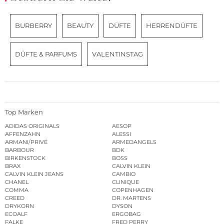
BURBERRY
BEAUTY
DÜFTE
HERRENDÜFTE
DÜFTE & PARFUMS
VALENTINSTAG
Top Marken
ADIDAS ORIGINALS
AESOP
AFFENZAHN
ALESSI
ARMANI/PRIVÉ
ARMEDANGELS
BARBOUR
BDK
BIRKENSTOCK
BOSS
BRAX
CALVIN KLEIN
CALVIN KLEIN JEANS
CAMBIO
CHANEL
CLINIQUE
COMMA
COPENHAGEN
CREED
DR. MARTENS
DRYKORN
DYSON
ECOALF
ERGOBAG
FALKE
FRED PERRY