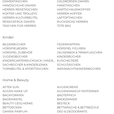
DAMENTASCHEN
GELDBÖRSEN DAMEN
HANDSCHUHE DAMEN
HANDTASCHEN
HERREN REISETASCHEN
HARTSCHALENKOFFER
KOFFER UND TROLLEYS
HERREN KOFFER
HERREN KULTURBEUTEL
LAPTOPTASCHEN
REISEGEPÄCK DAMEN
RUCKSÄCKE HERREN
TASCHEN FÜR HERREN
TOTE BAG
Kinder
BILDERBÜCHER
FEDERMAPPEN
HÖRSPIELBOXEN
HÖRSPIEL FIGUREN
HÖRSPIEL ZUBEHÖR
JAUSENBOX & TRINKFLASCHEN
JUGENDBÜCHER
KINDERBÜCHER
KINDERGARTENRUCKSACK | KINDERGARTENBEUTEL
KUSCHELTIERE
SACHBÜCHER & KINDERLEXIKA
SCHULTASCHEN
TURNBEUTEL & SPORTTASCHEN
WEIHNACHTSKINDERBÜCHER
Home & Beauty
AFTER SUN
AUGENCREME
AUGEN MAKE UP
AUGENMAKEUP ENTFERNER
BACKFORMEN
BADTEPPICH
BADEMÄNTEL
BADEZIMMER
BEAUTY GESCHENKE
BESTECK
BETTDECKEN
BETTWÄSCHE & BETTBEZÜGE
DAMEN PARFUM
DEO & DEODORANTS