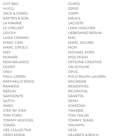
GOT BAG
GUESS
HUGO
IZIPIZI
JACK & JONES
JOOP!
KAPTEN & SON
KIEHL’S
LA PRAIRIE
LACOSTE
LE CREUSET
LENA HOSCHEK
LEVI’S®
LIEBESKIND BERLIN
LUISA CERANO
MAC
MARC CAIN
MARC JACOBS
MARC O’POLO
MCM
MEY
MICHAEL KORS
MONARI
MOS MOSH
NEW BALANCE
OFFICINE CREATIVE
OLYMP
ON SCHUHE
ONLY
OPUS
PAUL GREEN
POLO RALPH LAUREN
RAFFAELLO ROSSI
RAGWEAR
RAINKISS
REISENTHEL
REPLAY
RICHROYAL
SAMSONITE
SANETTA
SATCH
SKINY
SMEG
SOMEDAY
STEP BY STEP
TAMARIS
TOM FORD
TOM TAILOR
TOMMY HILFIGER
TOMMY JEANS
TONIES
TRIUMPH
VEE COLLECTIVE
VEJA
VERO MODA
VILLEROY & BOCH