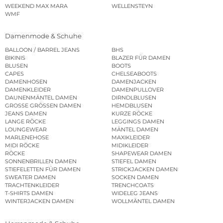
WEEKEND MAX MARA
WELLENSTEYN
WMF
Damenmode & Schuhe
BALLOON / BARREL JEANS
BHS
BIKINIS
BLAZER FÜR DAMEN
BLUSEN
BOOTS
CAPES
CHELSEABOOTS
DAMENHOSEN
DAMENJACKEN
DAMENKLEIDER
DAMENPULLOVER
DAUNENMÄNTEL DAMEN
DIRNDLBLUSEN
GROSSE GRÖSSEN DAMEN
HEMDBLUSEN
JEANS DAMEN
KURZE RÖCKE
LANGE RÖCKE
LEGGINGS DAMEN
LOUNGEWEAR
MÄNTEL DAMEN
MARLENEHOSE
MAXIKLEIDER
MIDI RÖCKE
MIDIKLEIDER
RÖCKE
SHAPEWEAR DAMEN
SONNENBRILLEN DAMEN
STIEFEL DAMEN
STIEFELETTEN FÜR DAMEN
STRICKJACKEN DAMEN
SWEATER DAMEN
SOCKEN DAMEN
TRACHTENKLEIDER
TRENCHCOATS
T-SHIRTS DAMEN
WIDELEG JEANS
WINTERJACKEN DAMEN
WOLLMÄNTEL DAMEN