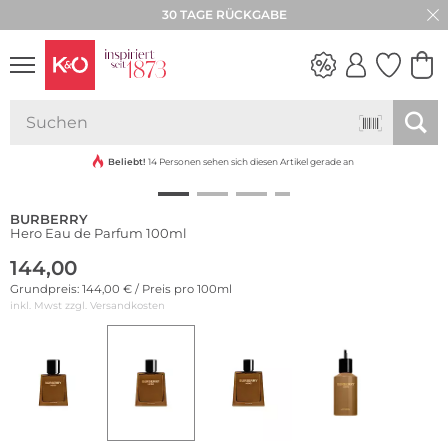
30 TAGE RÜCKGABE
NEW IN
WEDDING
VIBES
Beliebt!
14 Personen sehen sich diesen Artikel gerade an
BURBERRY
Hero Eau de Parfum 100ml
144,00
Grundpreis: 144,00 € / Preis pro 100ml
inkl. Mwst zzgl.
Versandkosten