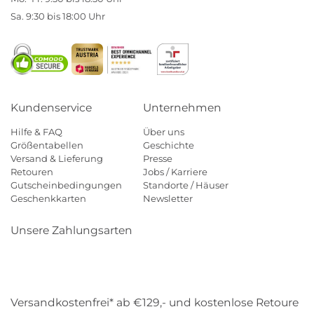
Sa. 9:30 bis 18:00 Uhr
Kundenservice
Unternehmen
Hilfe & FAQ
Über uns
Größentabellen
Geschichte
Versand & Lieferung
Presse
Retouren
Jobs / Karriere
Gutscheinbedingungen
Standorte / Häuser
Geschenkkarten
Newsletter
Unsere Zahlungsarten
Klarna
Mastercard
Visa
Diners
Applepay
Amazon
Payp
Versandkostenfrei* ab €129,- und kostenlose Retoure