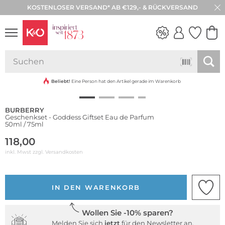
KOSTENLOSER VERSAND* AB €129,- & RÜCKVERSAND
30 TAGE RÜCKGABE
Limited Edition
NEW IN
WEDDING
VIBES
Beliebt!
Eine Person hat den Artikel gerade im Warenkorb
BURBERRY
Geschenkset - Goddess Giftset Eau de Parfum
50ml / 75ml
118,00
inkl. Mwst zzgl.
Versandkosten
IN DEN WARENKORB
Wollen Sie -10% sparen?
Melden Sie sich
jetzt
für den Newsletter an.