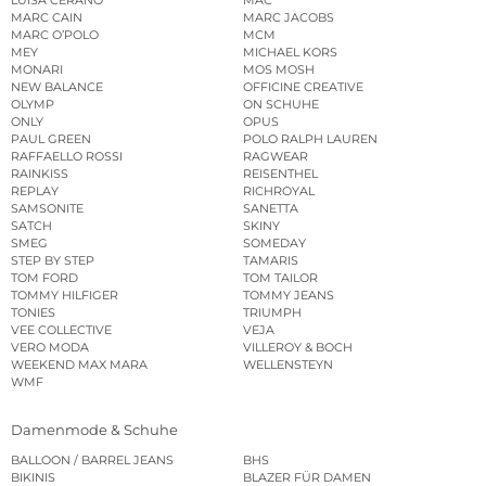
MARC CAIN
MARC JACOBS
MARC O’POLO
MCM
MEY
MICHAEL KORS
MONARI
MOS MOSH
NEW BALANCE
OFFICINE CREATIVE
OLYMP
ON SCHUHE
ONLY
OPUS
PAUL GREEN
POLO RALPH LAUREN
RAFFAELLO ROSSI
RAGWEAR
RAINKISS
REISENTHEL
REPLAY
RICHROYAL
SAMSONITE
SANETTA
SATCH
SKINY
SMEG
SOMEDAY
STEP BY STEP
TAMARIS
TOM FORD
TOM TAILOR
TOMMY HILFIGER
TOMMY JEANS
TONIES
TRIUMPH
VEE COLLECTIVE
VEJA
VERO MODA
VILLEROY & BOCH
WEEKEND MAX MARA
WELLENSTEYN
WMF
Damenmode & Schuhe
BALLOON / BARREL JEANS
BHS
BIKINIS
BLAZER FÜR DAMEN