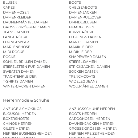
BLUSEN
BOOTS
CAPES
CHELSEABOOTS
DAMENHOSEN
DAMENJACKEN
DAMENKLEIDER
DAMENPULLOVER
DAUNENMÄNTEL DAMEN
DIRNDLBLUSEN
GROSSE GRÖSSEN DAMEN
HEMDBLUSEN
JEANS DAMEN
KURZE RÖCKE
LANGE RÖCKE
LEGGINGS DAMEN
LOUNGEWEAR
MÄNTEL DAMEN
MARLENEHOSE
MAXIKLEIDER
MIDI RÖCKE
MIDIKLEIDER
RÖCKE
SHAPEWEAR DAMEN
SONNENBRILLEN DAMEN
STIEFEL DAMEN
STIEFELETTEN FÜR DAMEN
STRICKJACKEN DAMEN
SWEATER DAMEN
SOCKEN DAMEN
TRACHTENKLEIDER
TRENCHCOATS
T-SHIRTS DAMEN
WIDELEG JEANS
WINTERJACKEN DAMEN
WOLLMÄNTEL DAMEN
Herrenmode & Schuhe
ANZÜGE & SMOKINGS
ANZUGSSCHUHE HERREN
BLOUSON HERREN
BOOTS HERREN
BOXERSHORTS
CARGOHOSEN HERREN
CHINOS HERREN
DAUNENJACKEN HERREN
GILETS HERREN
GROSSE GRÖSSEN HERREN
HERREN BUSINESSHEMDEN
HERREN FREIZEITHEMDEN