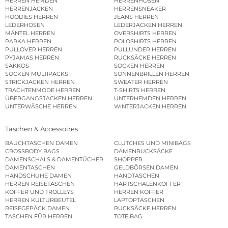
HERREN HEMDEN
HERRENHOSEN
HERRENJACKEN
HERRENSNEAKER
HOODIES HERREN
JEANS HERREN
LEDERHOSEN
LEDERJACKEN HERREN
MÄNTEL HERREN
OVERSHIRTS HERREN
PARKA HERREN
POLOSHIRTS HERREN
PULLOVER HERREN
PULLUNDER HERREN
PYJAMAS HERREN
RUCKSÄCKE HERREN
SAKKOS
SOCKEN HERREN
SOCKEN MULTIPACKS
SONNENBRILLEN HERREN
STRICKJACKEN HERREN
SWEATER HERREN
TRACHTENMODE HERREN
T-SHIRTS HERREN
ÜBERGANGSJACKEN HERREN
UNTERHEMDEN HERREN
UNTERWÄSCHE HERREN
WINTERJACKEN HERREN
Taschen & Accessoires
BAUCHTASCHEN DAMEN
CLUTCHES UND MINIBAGS
CROSSBODY BAGS
DAMENRUCKSÄCKE
DAMENSCHALS & DAMENTÜCHER
SHOPPER
DAMENTASCHEN
GELDBÖRSEN DAMEN
HANDSCHUHE DAMEN
HANDTASCHEN
HERREN REISETASCHEN
HARTSCHALENKOFFER
KOFFER UND TROLLEYS
HERREN KOFFER
HERREN KULTURBEUTEL
LAPTOPTASCHEN
REISEGEPÄCK DAMEN
RUCKSÄCKE HERREN
TASCHEN FÜR HERREN
TOTE BAG