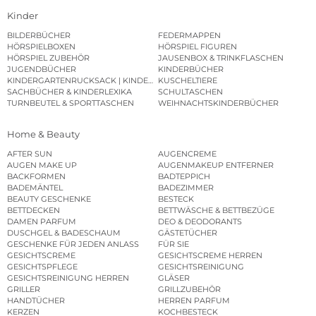
Kinder
BILDERBÜCHER
FEDERMAPPEN
HÖRSPIELBOXEN
HÖRSPIEL FIGUREN
HÖRSPIEL ZUBEHÖR
JAUSENBOX & TRINKFLASCHEN
JUGENDBÜCHER
KINDERBÜCHER
KINDERGARTENRUCKSACK | KINDERGARTENBEUTEL
KUSCHELTIERE
SACHBÜCHER & KINDERLEXIKA
SCHULTASCHEN
TURNBEUTEL & SPORTTASCHEN
WEIHNACHTSKINDERBÜCHER
Home & Beauty
AFTER SUN
AUGENCREME
AUGEN MAKE UP
AUGENMAKEUP ENTFERNER
BACKFORMEN
BADTEPPICH
BADEMÄNTEL
BADEZIMMER
BEAUTY GESCHENKE
BESTECK
BETTDECKEN
BETTWÄSCHE & BETTBEZÜGE
DAMEN PARFUM
DEO & DEODORANTS
DUSCHGEL & BADESCHAUM
GÄSTETÜCHER
GESCHENKE FÜR JEDEN ANLASS
FÜR SIE
GESICHTSCREME
GESICHTSCREME HERREN
GESICHTSPFLEGE
GESICHTSREINIGUNG
GESICHTSREINIGUNG HERREN
GLÄSER
GRILLER
GRILLZUBEHÖR
HANDTÜCHER
HERREN PARFUM
KERZEN
KOCHBESTECK