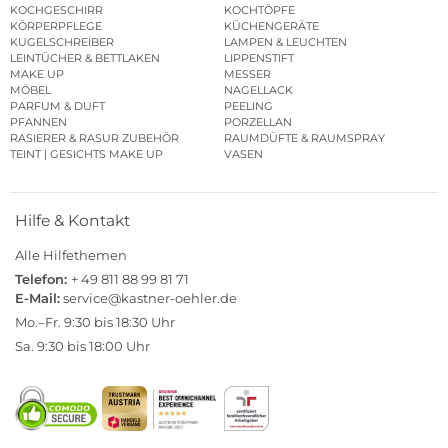
KOCHGESCHIRR
KOCHTÖPFE
KÖRPERPFLEGE
KÜCHENGERÄTE
KUGELSCHREIBER
LAMPEN & LEUCHTEN
LEINTÜCHER & BETTLAKEN
LIPPENSTIFT
MAKE UP
MESSER
MÖBEL
NAGELLACK
PARFUM & DUFT
PEELING
PFANNEN
PORZELLAN
RASIERER & RASUR ZUBEHÖR
RAUMDÜFTE & RAUMSPRAY
TEINT | GESICHTS MAKE UP
VASEN
Hilfe & Kontakt
Alle Hilfethemen
Telefon:
+ 49 811 88 99 81 71
E-Mail:
service@kastner-oehler.de
Mo.–Fr. 9:30 bis 18:30 Uhr
Sa. 9:30 bis 18:00 Uhr