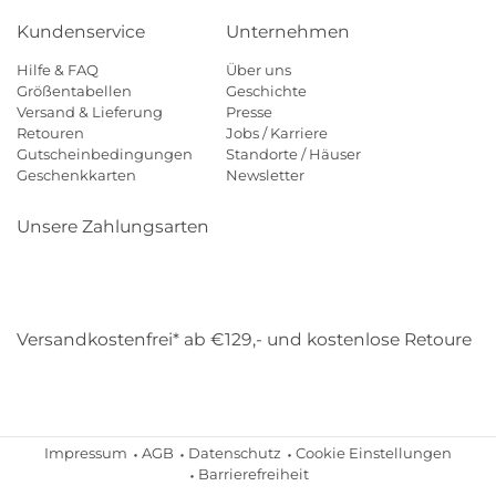
Kundenservice
Unternehmen
Hilfe & FAQ
Über uns
Größentabellen
Geschichte
Versand & Lieferung
Presse
Retouren
Jobs / Karriere
Gutscheinbedingungen
Standorte / Häuser
Geschenkkarten
Newsletter
Unsere Zahlungsarten
Klarna
Mastercard
Visa
Diners
Applepay
Amazon
Payp
Versandkostenfrei* ab €129,- und kostenlose Retoure
DHL
Gebrüder Weiss
Impressum
AGB
Datenschutz
Cookie Einstellungen
Barrierefreiheit