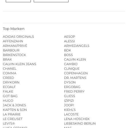
Top Marken
ADIDAS ORIGINALS
AESOP
AFFENZAHN
ALESSI
ARMANI/PRIVÉ
ARMEDANGELS
BARBOUR
BDK
BIRKENSTOCK
BOSS
BRAX
CALVIN KLEIN
CALVIN KLEIN JEANS
CAMBIO
CHANEL
CLINIQUE
COMMA
COPENHAGEN
CREED
DR. MARTENS
DRYKORN
DYSON
ECOALF
ERGOBAG
FALKE
FRED PERRY
GOT BAG
GUESS
HUGO
IZIPIZI
JACK & JONES
JOOP!
KAPTEN & SON
KIEHL’S
LA PRAIRIE
LACOSTE
LE CREUSET
LENA HOSCHEK
LEVI’S®
LIEBESKIND BERLIN
LUISA CERANO
MAC