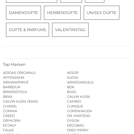
DAMENDÜFTE
HERRENDÜFTE
UNISEX DÜFTE
DÜFTE & PARFUMS
VALENTINSTAG
Top Marken
ADIDAS ORIGINALS
AESOP
AFFENZAHN
ALESSI
ARMANI/PRIVÉ
ARMEDANGELS
BARBOUR
BDK
BIRKENSTOCK
BOSS
BRAX
CALVIN KLEIN
CALVIN KLEIN JEANS
CAMBIO
CHANEL
CLINIQUE
COMMA
COPENHAGEN
CREED
DR. MARTENS
DRYKORN
DYSON
ECOALF
ERGOBAG
FALKE
FRED PERRY