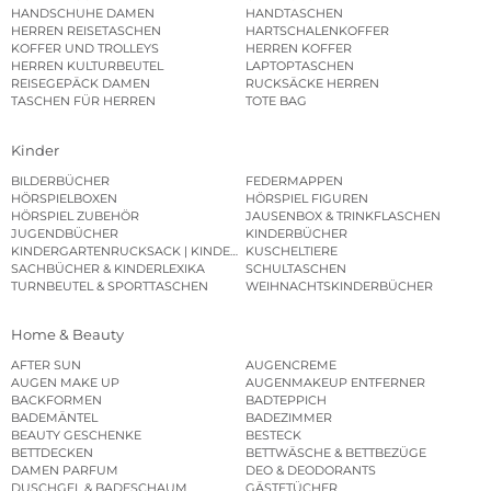
HANDSCHUHE DAMEN
HANDTASCHEN
HERREN REISETASCHEN
HARTSCHALENKOFFER
KOFFER UND TROLLEYS
HERREN KOFFER
HERREN KULTURBEUTEL
LAPTOPTASCHEN
REISEGEPÄCK DAMEN
RUCKSÄCKE HERREN
TASCHEN FÜR HERREN
TOTE BAG
Kinder
BILDERBÜCHER
FEDERMAPPEN
HÖRSPIELBOXEN
HÖRSPIEL FIGUREN
HÖRSPIEL ZUBEHÖR
JAUSENBOX & TRINKFLASCHEN
JUGENDBÜCHER
KINDERBÜCHER
KINDERGARTENRUCKSACK | KINDERGARTENBEUTEL
KUSCHELTIERE
SACHBÜCHER & KINDERLEXIKA
SCHULTASCHEN
TURNBEUTEL & SPORTTASCHEN
WEIHNACHTSKINDERBÜCHER
Home & Beauty
AFTER SUN
AUGENCREME
AUGEN MAKE UP
AUGENMAKEUP ENTFERNER
BACKFORMEN
BADTEPPICH
BADEMÄNTEL
BADEZIMMER
BEAUTY GESCHENKE
BESTECK
BETTDECKEN
BETTWÄSCHE & BETTBEZÜGE
DAMEN PARFUM
DEO & DEODORANTS
DUSCHGEL & BADESCHAUM
GÄSTETÜCHER