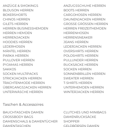
ANZÜGE & SMOKINGS
ANZUGSSCHUHE HERREN
BLOUSON HERREN
BOOTS HERREN
BOXERSHORTS
CARGOHOSEN HERREN
CHINOS HERREN
DAUNENJACKEN HERREN
GILETS HERREN
GROSSE GRÖSSEN HERREN
HERREN BUSINESSHEMDEN
HERREN FREIZEITHEMDEN
HERREN HEMDEN
HERRENHOSEN
HERRENJACKEN
HERRENSNEAKER
HOODIES HERREN
JEANS HERREN
LEDERHOSEN
LEDERJACKEN HERREN
MÄNTEL HERREN
OVERSHIRTS HERREN
PARKA HERREN
POLOSHIRTS HERREN
PULLOVER HERREN
PULLUNDER HERREN
PYJAMAS HERREN
RUCKSÄCKE HERREN
SAKKOS
SOCKEN HERREN
SOCKEN MULTIPACKS
SONNENBRILLEN HERREN
STRICKJACKEN HERREN
SWEATER HERREN
TRACHTENMODE HERREN
T-SHIRTS HERREN
ÜBERGANGSJACKEN HERREN
UNTERHEMDEN HERREN
UNTERWÄSCHE HERREN
WINTERJACKEN HERREN
Taschen & Accessoires
BAUCHTASCHEN DAMEN
CLUTCHES UND MINIBAGS
CROSSBODY BAGS
DAMENRUCKSÄCKE
DAMENSCHALS & DAMENTÜCHER
SHOPPER
DAMENTASCHEN
GELDBÖRSEN DAMEN