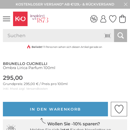
KOSTENLOSER VERSAND* AB €129,- & RÜCKVERSAND
30 TAGE RÜCKGABE
NEW IN
WEDDING
VIBES
Beliebt!
11 Personen sehen sich diesen Artikel gerade an
BRUNELLO CUCINELLI
Ombra Lirica Parfum 100ml
295,00
Grundpreis: 295,00 € / Preis pro 100ml
inkl. Mwst zzgl.
Versandkosten
IN DEN WARENKORB
Wollen Sie -10% sparen?
Melden Sie sich
jetzt
für den Newsletter an.