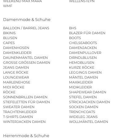
WEEKEND MAX MARA
WELLENSTEYN
WMF
Damenmode & Schuhe
BALLOON / BARREL JEANS
BHS
BIKINIS
BLAZER FÜR DAMEN
BLUSEN
BOOTS
CAPES
CHELSEABOOTS
DAMENHOSEN
DAMENJACKEN
DAMENKLEIDER
DAMENPULLOVER
DAUNENMÄNTEL DAMEN
DIRNDLBLUSEN
GROSSE GRÖSSEN DAMEN
HEMDBLUSEN
JEANS DAMEN
KURZE RÖCKE
LANGE RÖCKE
LEGGINGS DAMEN
LOUNGEWEAR
MÄNTEL DAMEN
MARLENEHOSE
MAXIKLEIDER
MIDI RÖCKE
MIDIKLEIDER
RÖCKE
SHAPEWEAR DAMEN
SONNENBRILLEN DAMEN
STIEFEL DAMEN
STIEFELETTEN FÜR DAMEN
STRICKJACKEN DAMEN
SWEATER DAMEN
SOCKEN DAMEN
TRACHTENKLEIDER
TRENCHCOATS
T-SHIRTS DAMEN
WIDELEG JEANS
WINTERJACKEN DAMEN
WOLLMÄNTEL DAMEN
Herrenmode & Schuhe