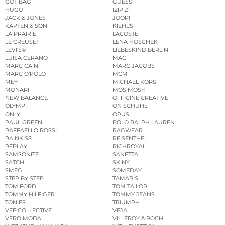
GOT BAG
GUESS
HUGO
IZIPIZI
JACK & JONES
JOOP!
KAPTEN & SON
KIEHL’S
LA PRAIRIE
LACOSTE
LE CREUSET
LENA HOSCHEK
LEVI’S®
LIEBESKIND BERLIN
LUISA CERANO
MAC
MARC CAIN
MARC JACOBS
MARC O’POLO
MCM
MEY
MICHAEL KORS
MONARI
MOS MOSH
NEW BALANCE
OFFICINE CREATIVE
OLYMP
ON SCHUHE
ONLY
OPUS
PAUL GREEN
POLO RALPH LAUREN
RAFFAELLO ROSSI
RAGWEAR
RAINKISS
REISENTHEL
REPLAY
RICHROYAL
SAMSONITE
SANETTA
SATCH
SKINY
SMEG
SOMEDAY
STEP BY STEP
TAMARIS
TOM FORD
TOM TAILOR
TOMMY HILFIGER
TOMMY JEANS
TONIES
TRIUMPH
VEE COLLECTIVE
VEJA
VERO MODA
VILLEROY & BOCH