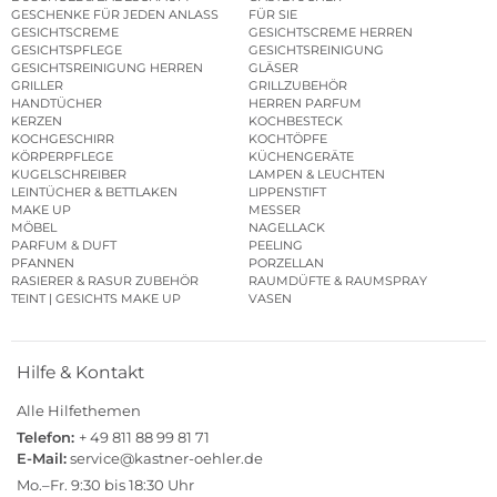
GESCHENKE FÜR JEDEN ANLASS
FÜR SIE
GESICHTSCREME
GESICHTSCREME HERREN
GESICHTSPFLEGE
GESICHTSREINIGUNG
GESICHTSREINIGUNG HERREN
GLÄSER
GRILLER
GRILLZUBEHÖR
HANDTÜCHER
HERREN PARFUM
KERZEN
KOCHBESTECK
KOCHGESCHIRR
KOCHTÖPFE
KÖRPERPFLEGE
KÜCHENGERÄTE
KUGELSCHREIBER
LAMPEN & LEUCHTEN
LEINTÜCHER & BETTLAKEN
LIPPENSTIFT
MAKE UP
MESSER
MÖBEL
NAGELLACK
PARFUM & DUFT
PEELING
PFANNEN
PORZELLAN
RASIERER & RASUR ZUBEHÖR
RAUMDÜFTE & RAUMSPRAY
TEINT | GESICHTS MAKE UP
VASEN
Hilfe & Kontakt
Alle Hilfethemen
Telefon:
+ 49 811 88 99 81 71
E-Mail:
service@kastner-oehler.de
Mo.–Fr. 9:30 bis 18:30 Uhr