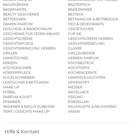
BACKFORMEN
BADTEPPICH
BADEMÄNTEL
BADEZIMMER
BEAUTY GESCHENKE
BESTECK
BETTDECKEN
BETTWÄSCHE & BETTBEZÜGE
DAMEN PARFUM
DEO & DEODORANTS
DUSCHGEL & BADESCHAUM
GÄSTETÜCHER
GESCHENKE FÜR JEDEN ANLASS
FÜR SIE
GESICHTSCREME
GESICHTSCREME HERREN
GESICHTSPFLEGE
GESICHTSREINIGUNG
GESICHTSREINIGUNG HERREN
GLÄSER
GRILLER
GRILLZUBEHÖR
HANDTÜCHER
HERREN PARFUM
KERZEN
KOCHBESTECK
KOCHGESCHIRR
KOCHTÖPFE
KÖRPERPFLEGE
KÜCHENGERÄTE
KUGELSCHREIBER
LAMPEN & LEUCHTEN
LEINTÜCHER & BETTLAKEN
LIPPENSTIFT
MAKE UP
MESSER
MÖBEL
NAGELLACK
PARFUM & DUFT
PEELING
PFANNEN
PORZELLAN
RASIERER & RASUR ZUBEHÖR
RAUMDÜFTE & RAUMSPRAY
TEINT | GESICHTS MAKE UP
VASEN
Hilfe & Kontakt