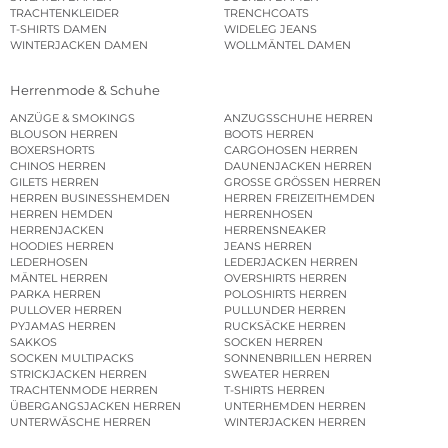
TRACHTENKLEIDER
TRENCHCOATS
T-SHIRTS DAMEN
WIDELEG JEANS
WINTERJACKEN DAMEN
WOLLMÄNTEL DAMEN
Herrenmode & Schuhe
ANZÜGE & SMOKINGS
ANZUGSSCHUHE HERREN
BLOUSON HERREN
BOOTS HERREN
BOXERSHORTS
CARGOHOSEN HERREN
CHINOS HERREN
DAUNENJACKEN HERREN
GILETS HERREN
GROSSE GRÖSSEN HERREN
HERREN BUSINESSHEMDEN
HERREN FREIZEITHEMDEN
HERREN HEMDEN
HERRENHOSEN
HERRENJACKEN
HERRENSNEAKER
HOODIES HERREN
JEANS HERREN
LEDERHOSEN
LEDERJACKEN HERREN
MÄNTEL HERREN
OVERSHIRTS HERREN
PARKA HERREN
POLOSHIRTS HERREN
PULLOVER HERREN
PULLUNDER HERREN
PYJAMAS HERREN
RUCKSÄCKE HERREN
SAKKOS
SOCKEN HERREN
SOCKEN MULTIPACKS
SONNENBRILLEN HERREN
STRICKJACKEN HERREN
SWEATER HERREN
TRACHTENMODE HERREN
T-SHIRTS HERREN
ÜBERGANGSJACKEN HERREN
UNTERHEMDEN HERREN
UNTERWÄSCHE HERREN
WINTERJACKEN HERREN