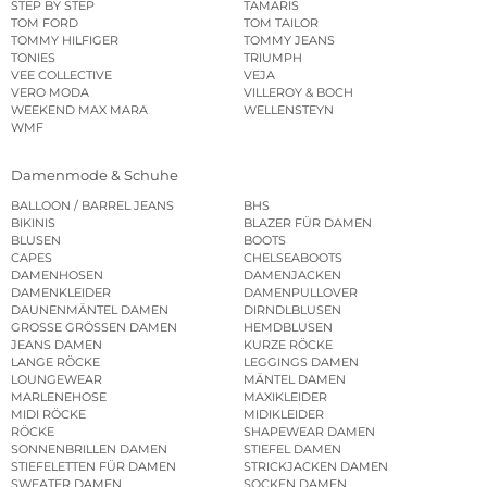
STEP BY STEP
TAMARIS
TOM FORD
TOM TAILOR
TOMMY HILFIGER
TOMMY JEANS
TONIES
TRIUMPH
VEE COLLECTIVE
VEJA
VERO MODA
VILLEROY & BOCH
WEEKEND MAX MARA
WELLENSTEYN
WMF
Damenmode & Schuhe
BALLOON / BARREL JEANS
BHS
BIKINIS
BLAZER FÜR DAMEN
BLUSEN
BOOTS
CAPES
CHELSEABOOTS
DAMENHOSEN
DAMENJACKEN
DAMENKLEIDER
DAMENPULLOVER
DAUNENMÄNTEL DAMEN
DIRNDLBLUSEN
GROSSE GRÖSSEN DAMEN
HEMDBLUSEN
JEANS DAMEN
KURZE RÖCKE
LANGE RÖCKE
LEGGINGS DAMEN
LOUNGEWEAR
MÄNTEL DAMEN
MARLENEHOSE
MAXIKLEIDER
MIDI RÖCKE
MIDIKLEIDER
RÖCKE
SHAPEWEAR DAMEN
SONNENBRILLEN DAMEN
STIEFEL DAMEN
STIEFELETTEN FÜR DAMEN
STRICKJACKEN DAMEN
SWEATER DAMEN
SOCKEN DAMEN