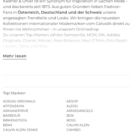
Kastner & Öhler ist ein Synonym für Inspiration in Sachen Mode –
und das bereits seit 1873. Aus guten Gründen lieben Fashion-
Fans in
Österreich, Deutschland und der Schweiz
unsere
angesagten Trendteile und
Looks
. Wir bringen die neuesten
Kollektionen internationaler Modemarken vom Catwalk direkt zu
Ihnen ins Wohnzimmer – in unserem Onlineshop.
Zu unseren
Top-Marken
zählen
Samsonite
,
MCM
,
ON
,
Adidas
Originals
,
Chanel
,
Monari
,
New Balance
,
Marc O’Polo
,
Polo Ralph
Lauren
,
Opus
und
Veja
.
Mehr lesen
Top Marken
ADIDAS ORIGINALS
AESOP
AFFENZAHN
ALESSI
ARMANI/PRIVÉ
ARMEDANGELS
BARBOUR
BDK
BIRKENSTOCK
BOSS
BRAX
CALVIN KLEIN
CALVIN KLEIN JEANS
CAMBIO