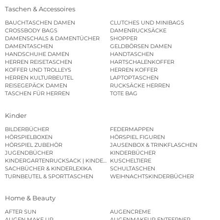
Taschen & Accessoires
BAUCHTASCHEN DAMEN
CLUTCHES UND MINIBAGS
CROSSBODY BAGS
DAMENRUCKSÄCKE
DAMENSCHALS & DAMENTÜCHER
SHOPPER
DAMENTASCHEN
GELDBÖRSEN DAMEN
HANDSCHUHE DAMEN
HANDTASCHEN
HERREN REISETASCHEN
HARTSCHALENKOFFER
KOFFER UND TROLLEYS
HERREN KOFFER
HERREN KULTURBEUTEL
LAPTOPTASCHEN
REISEGEPÄCK DAMEN
RUCKSÄCKE HERREN
TASCHEN FÜR HERREN
TOTE BAG
Kinder
BILDERBÜCHER
FEDERMAPPEN
HÖRSPIELBOXEN
HÖRSPIEL FIGUREN
HÖRSPIEL ZUBEHÖR
JAUSENBOX & TRINKFLASCHEN
JUGENDBÜCHER
KINDERBÜCHER
KINDERGARTENRUCKSACK | KINDERGARTENBEUTEL
KUSCHELTIERE
SACHBÜCHER & KINDERLEXIKA
SCHULTASCHEN
TURNBEUTEL & SPORTTASCHEN
WEIHNACHTSKINDERBÜCHER
Home & Beauty
AFTER SUN
AUGENCREME
AUGEN MAKE UP
AUGENMAKEUP ENTFERNER