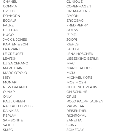
CHANEL
CLINIQUE
COMMA
COPENHAGEN
CREED
DR. MARTENS
DRYKORN
DYSON
ECOALF
ERGOBAG
FALKE
FRED PERRY
GOT BAG
GUESS
HUGO
IZIPIZI
JACK & JONES
JOOP!
KAPTEN & SON
KIEHL’S
LA PRAIRIE
LACOSTE
LE CREUSET
LENA HOSCHEK
LEVI’S®
LIEBESKIND BERLIN
LUISA CERANO
MAC
MARC CAIN
MARC JACOBS
MARC O’POLO
MCM
MEY
MICHAEL KORS
MONARI
MOS MOSH
NEW BALANCE
OFFICINE CREATIVE
OLYMP
ON SCHUHE
ONLY
OPUS
PAUL GREEN
POLO RALPH LAUREN
RAFFAELLO ROSSI
RAGWEAR
RAINKISS
REISENTHEL
REPLAY
RICHROYAL
SAMSONITE
SANETTA
SATCH
SKINY
SMEG
SOMEDAY