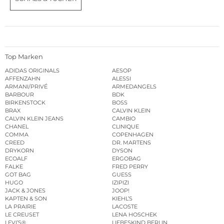
Top Marken
ADIDAS ORIGINALS
AESOP
AFFENZAHN
ALESSI
ARMANI/PRIVÉ
ARMEDANGELS
BARBOUR
BDK
BIRKENSTOCK
BOSS
BRAX
CALVIN KLEIN
CALVIN KLEIN JEANS
CAMBIO
CHANEL
CLINIQUE
COMMA
COPENHAGEN
CREED
DR. MARTENS
DRYKORN
DYSON
ECOALF
ERGOBAG
FALKE
FRED PERRY
GOT BAG
GUESS
HUGO
IZIPIZI
JACK & JONES
JOOP!
KAPTEN & SON
KIEHL’S
LA PRAIRIE
LACOSTE
LE CREUSET
LENA HOSCHEK
LEVI’S®
LIEBESKIND BERLIN