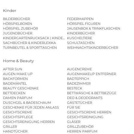
Kinder
BILDERBÜCHER
FEDERMAPPEN
HÖRSPIELBOXEN
HÖRSPIEL FIGUREN
HÖRSPIEL ZUBEHÖR
JAUSENBOX & TRINKFLASCHEN
JUGENDBÜCHER
KINDERBÜCHER
KINDERGARTENRUCKSACK | KINDERGARTENBEUTEL
KUSCHELTIERE
SACHBÜCHER & KINDERLEXIKA
SCHULTASCHEN
TURNBEUTEL & SPORTTASCHEN
WEIHNACHTSKINDERBÜCHER
Home & Beauty
AFTER SUN
AUGENCREME
AUGEN MAKE UP
AUGENMAKEUP ENTFERNER
BACKFORMEN
BADTEPPICH
BADEMÄNTEL
BADEZIMMER
BEAUTY GESCHENKE
BESTECK
BETTDECKEN
BETTWÄSCHE & BETTBEZÜGE
DAMEN PARFUM
DEO & DEODORANTS
DUSCHGEL & BADESCHAUM
GÄSTETÜCHER
GESCHENKE FÜR JEDEN ANLASS
FÜR SIE
GESICHTSCREME
GESICHTSCREME HERREN
GESICHTSPFLEGE
GESICHTSREINIGUNG
GESICHTSREINIGUNG HERREN
GLÄSER
GRILLER
GRILLZUBEHÖR
HANDTÜCHER
HERREN PARFUM