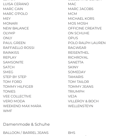
LUISA CERANO
MAC
MARC CAIN
MARC JACOBS
MARC O’POLO
MCM
MEY
MICHAEL KORS
MONARI
MOS MOSH
NEW BALANCE
OFFICINE CREATIVE
OLYMP
ON SCHUHE
ONLY
OPUS
PAUL GREEN
POLO RALPH LAUREN
RAFFAELLO ROSSI
RAGWEAR
RAINKISS
REISENTHEL
REPLAY
RICHROYAL
SAMSONITE
SANETTA
SATCH
SKINY
SMEG
SOMEDAY
STEP BY STEP
TAMARIS
TOM FORD
TOM TAILOR
TOMMY HILFIGER
TOMMY JEANS
TONIES
TRIUMPH
VEE COLLECTIVE
VEJA
VERO MODA
VILLEROY & BOCH
WEEKEND MAX MARA
WELLENSTEYN
WMF
Damenmode & Schuhe
BALLOON / BARREL JEANS
BHS