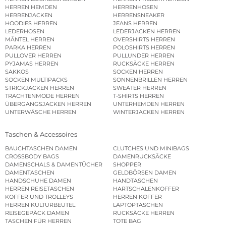
HERREN HEMDEN
HERRENHOSEN
HERRENJACKEN
HERRENSNEAKER
HOODIES HERREN
JEANS HERREN
LEDERHOSEN
LEDERJACKEN HERREN
MÄNTEL HERREN
OVERSHIRTS HERREN
PARKA HERREN
POLOSHIRTS HERREN
PULLOVER HERREN
PULLUNDER HERREN
PYJAMAS HERREN
RUCKSÄCKE HERREN
SAKKOS
SOCKEN HERREN
SOCKEN MULTIPACKS
SONNENBRILLEN HERREN
STRICKJACKEN HERREN
SWEATER HERREN
TRACHTENMODE HERREN
T-SHIRTS HERREN
ÜBERGANGSJACKEN HERREN
UNTERHEMDEN HERREN
UNTERWÄSCHE HERREN
WINTERJACKEN HERREN
Taschen & Accessoires
BAUCHTASCHEN DAMEN
CLUTCHES UND MINIBAGS
CROSSBODY BAGS
DAMENRUCKSÄCKE
DAMENSCHALS & DAMENTÜCHER
SHOPPER
DAMENTASCHEN
GELDBÖRSEN DAMEN
HANDSCHUHE DAMEN
HANDTASCHEN
HERREN REISETASCHEN
HARTSCHALENKOFFER
KOFFER UND TROLLEYS
HERREN KOFFER
HERREN KULTURBEUTEL
LAPTOPTASCHEN
REISEGEPÄCK DAMEN
RUCKSÄCKE HERREN
TASCHEN FÜR HERREN
TOTE BAG