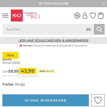
30 TAGE RÜCKGABE
NEW IN
WEDDING
VIBES
-20% AUF SCHULTASCHEN & KINDERMODE
Beliebt!
9 Personen haben den Artikel gerade im Warenkorb
DEAL
BRAX
Schal JANE
43,99
59,95
Jetzt
sparen
UVP
inkl. Mwst zzgl.
Versandkosten
Farbe:
Beige
IN DEN WARENKORB