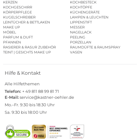
KERZEN
KOCHBESTECK
KOCHGESCHIRR
KOCHTÖPFE
KÖRPERPFLEGE
KÜCHENGERÄTE
KUGELSCHREIBER
LAMPEN & LEUCHTEN
LEINTÜCHER & BETTLAKEN
LIPPENSTIFT
MAKE UP
MESSER
MÖBEL
NAGELLACK
PARFUM & DUFT
PEELING
PFANNEN
PORZELLAN
RASIERER & RASUR ZUBEHÖR
RAUMDÜFTE & RAUMSPRAY
TEINT | GESICHTS MAKE UP
VASEN
Hilfe & Kontakt
Alle Hilfethemen
Telefon:
+ 49 811 88 99 81 71
E-Mail:
service@kastner-oehler.de
Mo.–Fr. 9:30 bis 18:30 Uhr
Sa. 9:30 bis 18:00 Uhr