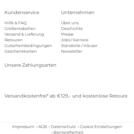
Kundenservice
Unternehmen
Hilfe & FAQ
Über uns
Größentabellen
Geschichte
Versand & Lieferung
Presse
Retouren
Jobs / Karriere
Gutscheinbedingungen
Standorte / Häuser
Geschenkkarten
Newsletter
Unsere Zahlungsarten
Klarna
Mastercard
Visa
Diners
Applepay
Amazon
Payp
Versandkostenfrei* ab €129,- und kostenlose Retoure
DHL
Gebrüder Weiss
Impressum
AGB
Datenschutz
Cookie Einstellungen
Barrierefreiheit