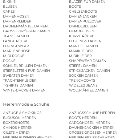
BIKINIS
BLAZER FÜR DAMEN
BLUSEN
BOOTS
CAPES
CHELSEABOOTS
DAMENHOSEN
DAMENJACKEN
DAMENKLEIDER
DAMENPULLOVER
DAUNENMÄNTEL DAMEN
DIRNDLBLUSEN
GROSSE GRÖSSEN DAMEN
HEMDBLUSEN
JEANS DAMEN
KURZE RÖCKE
LANGE RÖCKE
LEGGINGS DAMEN
LOUNGEWEAR
MÄNTEL DAMEN
MARLENEHOSE
MAXIKLEIDER
MIDI RÖCKE
MIDIKLEIDER
RÖCKE
SHAPEWEAR DAMEN
SONNENBRILLEN DAMEN
STIEFEL DAMEN
STIEFELETTEN FÜR DAMEN
STRICKJACKEN DAMEN
SWEATER DAMEN
SOCKEN DAMEN
TRACHTENKLEIDER
TRENCHCOATS
T-SHIRTS DAMEN
WIDELEG JEANS
WINTERJACKEN DAMEN
WOLLMÄNTEL DAMEN
Herrenmode & Schuhe
ANZÜGE & SMOKINGS
ANZUGSSCHUHE HERREN
BLOUSON HERREN
BOOTS HERREN
BOXERSHORTS
CARGOHOSEN HERREN
CHINOS HERREN
DAUNENJACKEN HERREN
GILETS HERREN
GROSSE GRÖSSEN HERREN
HERREN BUSINESSHEMDEN
HERREN FREIZEITHEMDEN