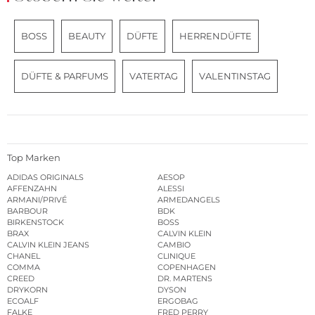
BOSS
BEAUTY
DÜFTE
HERRENDÜFTE
DÜFTE & PARFUMS
VATERTAG
VALENTINSTAG
Top Marken
ADIDAS ORIGINALS
AESOP
AFFENZAHN
ALESSI
ARMANI/PRIVÉ
ARMEDANGELS
BARBOUR
BDK
BIRKENSTOCK
BOSS
BRAX
CALVIN KLEIN
CALVIN KLEIN JEANS
CAMBIO
CHANEL
CLINIQUE
COMMA
COPENHAGEN
CREED
DR. MARTENS
DRYKORN
DYSON
ECOALF
ERGOBAG
FALKE
FRED PERRY