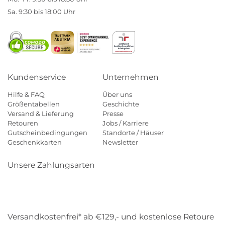
Sa. 9:30 bis 18:00 Uhr
Kundenservice
Unternehmen
Hilfe & FAQ
Über uns
Größentabellen
Geschichte
Versand & Lieferung
Presse
Retouren
Jobs / Karriere
Gutscheinbedingungen
Standorte / Häuser
Geschenkkarten
Newsletter
Unsere Zahlungsarten
Klarna
Mastercard
Visa
Diners
Applepay
Amazon
Payp
Versandkostenfrei* ab €129,- und kostenlose Retoure