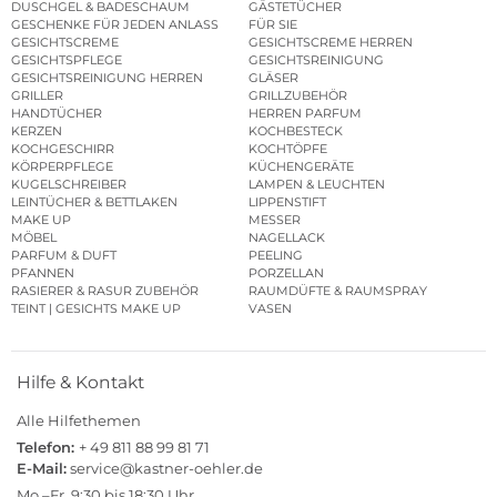
DUSCHGEL & BADESCHAUM
GÄSTETÜCHER
GESCHENKE FÜR JEDEN ANLASS
FÜR SIE
GESICHTSCREME
GESICHTSCREME HERREN
GESICHTSPFLEGE
GESICHTSREINIGUNG
GESICHTSREINIGUNG HERREN
GLÄSER
GRILLER
GRILLZUBEHÖR
HANDTÜCHER
HERREN PARFUM
KERZEN
KOCHBESTECK
KOCHGESCHIRR
KOCHTÖPFE
KÖRPERPFLEGE
KÜCHENGERÄTE
KUGELSCHREIBER
LAMPEN & LEUCHTEN
LEINTÜCHER & BETTLAKEN
LIPPENSTIFT
MAKE UP
MESSER
MÖBEL
NAGELLACK
PARFUM & DUFT
PEELING
PFANNEN
PORZELLAN
RASIERER & RASUR ZUBEHÖR
RAUMDÜFTE & RAUMSPRAY
TEINT | GESICHTS MAKE UP
VASEN
Hilfe & Kontakt
Alle Hilfethemen
Telefon:
+ 49 811 88 99 81 71
E-Mail:
service@kastner-oehler.de
Mo.–Fr. 9:30 bis 18:30 Uhr