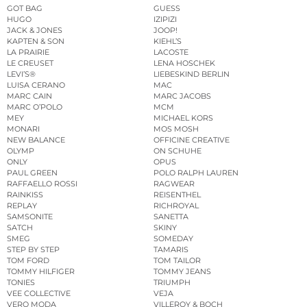
GOT BAG
GUESS
HUGO
IZIPIZI
JACK & JONES
JOOP!
KAPTEN & SON
KIEHL’S
LA PRAIRIE
LACOSTE
LE CREUSET
LENA HOSCHEK
LEVI’S®
LIEBESKIND BERLIN
LUISA CERANO
MAC
MARC CAIN
MARC JACOBS
MARC O’POLO
MCM
MEY
MICHAEL KORS
MONARI
MOS MOSH
NEW BALANCE
OFFICINE CREATIVE
OLYMP
ON SCHUHE
ONLY
OPUS
PAUL GREEN
POLO RALPH LAUREN
RAFFAELLO ROSSI
RAGWEAR
RAINKISS
REISENTHEL
REPLAY
RICHROYAL
SAMSONITE
SANETTA
SATCH
SKINY
SMEG
SOMEDAY
STEP BY STEP
TAMARIS
TOM FORD
TOM TAILOR
TOMMY HILFIGER
TOMMY JEANS
TONIES
TRIUMPH
VEE COLLECTIVE
VEJA
VERO MODA
VILLEROY & BOCH