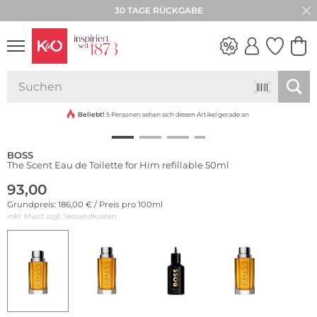
30 TAGE RÜCKGABE
NEW IN
WEDDING
VIBES
Beliebt!
5 Personen sehen sich diesen Artikel gerade an
BOSS
The Scent Eau de Toilette for Him refillable 50ml
93,00
Grundpreis: 186,00 € / Preis pro 100ml
inkl. Mwst zzgl.
Versandkosten