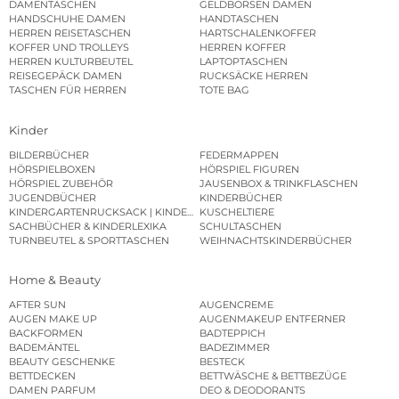
DAMENTASCHEN
GELDBÖRSEN DAMEN
HANDSCHUHE DAMEN
HANDTASCHEN
HERREN REISETASCHEN
HARTSCHALENKOFFER
KOFFER UND TROLLEYS
HERREN KOFFER
HERREN KULTURBEUTEL
LAPTOPTASCHEN
REISEGEPÄCK DAMEN
RUCKSÄCKE HERREN
TASCHEN FÜR HERREN
TOTE BAG
Kinder
BILDERBÜCHER
FEDERMAPPEN
HÖRSPIELBOXEN
HÖRSPIEL FIGUREN
HÖRSPIEL ZUBEHÖR
JAUSENBOX & TRINKFLASCHEN
JUGENDBÜCHER
KINDERBÜCHER
KINDERGARTENRUCKSACK | KINDERGARTENBEUTEL
KUSCHELTIERE
SACHBÜCHER & KINDERLEXIKA
SCHULTASCHEN
TURNBEUTEL & SPORTTASCHEN
WEIHNACHTSKINDERBÜCHER
Home & Beauty
AFTER SUN
AUGENCREME
AUGEN MAKE UP
AUGENMAKEUP ENTFERNER
BACKFORMEN
BADTEPPICH
BADEMÄNTEL
BADEZIMMER
BEAUTY GESCHENKE
BESTECK
BETTDECKEN
BETTWÄSCHE & BETTBEZÜGE
DAMEN PARFUM
DEO & DEODORANTS