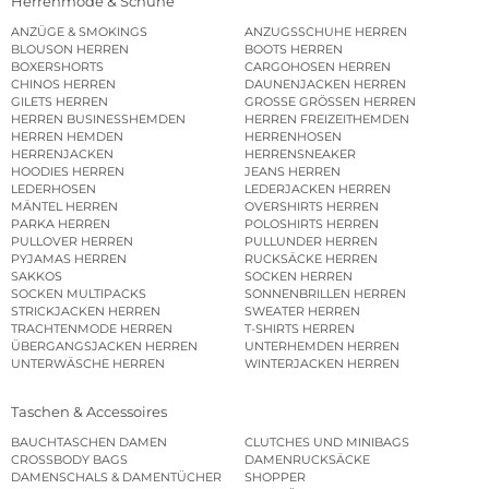
Herrenmode & Schuhe
ANZÜGE & SMOKINGS
ANZUGSSCHUHE HERREN
BLOUSON HERREN
BOOTS HERREN
BOXERSHORTS
CARGOHOSEN HERREN
CHINOS HERREN
DAUNENJACKEN HERREN
GILETS HERREN
GROSSE GRÖSSEN HERREN
HERREN BUSINESSHEMDEN
HERREN FREIZEITHEMDEN
HERREN HEMDEN
HERRENHOSEN
HERRENJACKEN
HERRENSNEAKER
HOODIES HERREN
JEANS HERREN
LEDERHOSEN
LEDERJACKEN HERREN
MÄNTEL HERREN
OVERSHIRTS HERREN
PARKA HERREN
POLOSHIRTS HERREN
PULLOVER HERREN
PULLUNDER HERREN
PYJAMAS HERREN
RUCKSÄCKE HERREN
SAKKOS
SOCKEN HERREN
SOCKEN MULTIPACKS
SONNENBRILLEN HERREN
STRICKJACKEN HERREN
SWEATER HERREN
TRACHTENMODE HERREN
T-SHIRTS HERREN
ÜBERGANGSJACKEN HERREN
UNTERHEMDEN HERREN
UNTERWÄSCHE HERREN
WINTERJACKEN HERREN
Taschen & Accessoires
BAUCHTASCHEN DAMEN
CLUTCHES UND MINIBAGS
CROSSBODY BAGS
DAMENRUCKSÄCKE
DAMENSCHALS & DAMENTÜCHER
SHOPPER