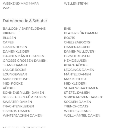
WEEKEND MAX MARA
WELLENSTEYN
WMF
Damenmode & Schuhe
BALLOON / BARREL JEANS
BHS
BIKINIS
BLAZER FÜR DAMEN
BLUSEN
BOOTS
CAPES
CHELSEABOOTS
DAMENHOSEN
DAMENJACKEN
DAMENKLEIDER
DAMENPULLOVER
DAUNENMÄNTEL DAMEN
DIRNDLBLUSEN
GROSSE GRÖSSEN DAMEN
HEMDBLUSEN
JEANS DAMEN
KURZE RÖCKE
LANGE RÖCKE
LEGGINGS DAMEN
LOUNGEWEAR
MÄNTEL DAMEN
MARLENEHOSE
MAXIKLEIDER
MIDI RÖCKE
MIDIKLEIDER
RÖCKE
SHAPEWEAR DAMEN
SONNENBRILLEN DAMEN
STIEFEL DAMEN
STIEFELETTEN FÜR DAMEN
STRICKJACKEN DAMEN
SWEATER DAMEN
SOCKEN DAMEN
TRACHTENKLEIDER
TRENCHCOATS
T-SHIRTS DAMEN
WIDELEG JEANS
WINTERJACKEN DAMEN
WOLLMÄNTEL DAMEN