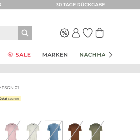
D
30 TAGE RÜCKGABE
SALE
MARKEN
NACHHALTIGKEIT
OMPSON 01
Jetzt
sparen