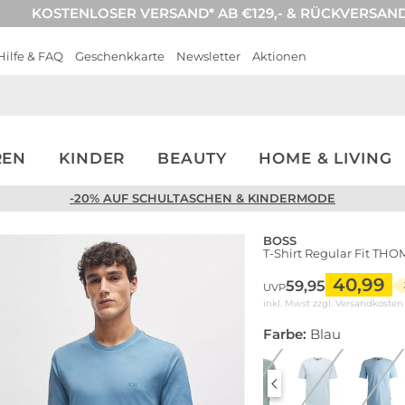
KOSTENLOSER VERSAND* AB €129,- & RÜCKVERSAN
Hilfe & FAQ
Geschenkkarte
Newsletter
Aktionen
REN
KINDER
BEAUTY
HOME & LIVING
-20% AUF SCHULTASCHEN & KINDERMODE
BOSS
T-Shirt Regular Fit TH
40,99
59,95
UVP
inkl. Mwst zzgl.
Versandkosten
Farbe:
Blau