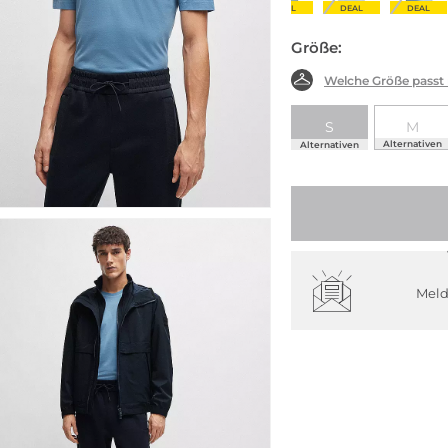
DEAL
DEAL
DEAL
DEAL
Größe:
Welche Größe passt
S
M
Alternativen
Alternativen
Meld