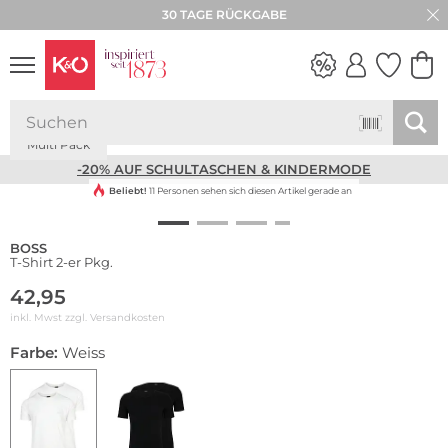
30 TAGE RÜCKGABE
Multi Pack
NEW IN
WEDDING
VIBES
-20% AUF SCHULTASCHEN & KINDERMODE
Beliebt!
11 Personen sehen sich diesen Artikel gerade an
BOSS
T-Shirt 2-er Pkg.
42,95
inkl. Mwst zzgl.
Versandkosten
Farbe:
Weiss