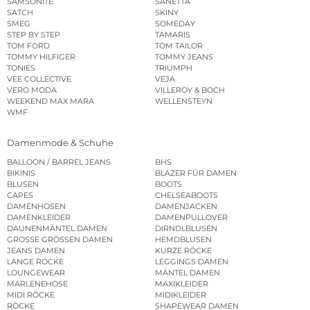
SAMSONITE
SANETTA
SATCH
SKINY
SMEG
SOMEDAY
STEP BY STEP
TAMARIS
TOM FORD
TOM TAILOR
TOMMY HILFIGER
TOMMY JEANS
TONIES
TRIUMPH
VEE COLLECTIVE
VEJA
VERO MODA
VILLEROY & BOCH
WEEKEND MAX MARA
WELLENSTEYN
WMF
Damenmode & Schuhe
BALLOON / BARREL JEANS
BHS
BIKINIS
BLAZER FÜR DAMEN
BLUSEN
BOOTS
CAPES
CHELSEABOOTS
DAMENHOSEN
DAMENJACKEN
DAMENKLEIDER
DAMENPULLOVER
DAUNENMÄNTEL DAMEN
DIRNDLBLUSEN
GROSSE GRÖSSEN DAMEN
HEMDBLUSEN
JEANS DAMEN
KURZE RÖCKE
LANGE RÖCKE
LEGGINGS DAMEN
LOUNGEWEAR
MÄNTEL DAMEN
MARLENEHOSE
MAXIKLEIDER
MIDI RÖCKE
MIDIKLEIDER