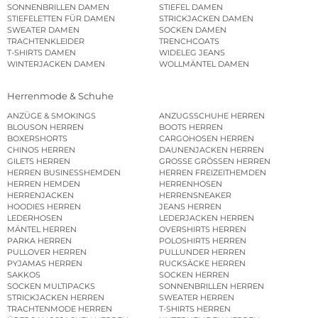
RÖCKE
SHAPEWEAR DAMEN
SONNENBRILLEN DAMEN
STIEFEL DAMEN
STIEFELETTEN FÜR DAMEN
STRICKJACKEN DAMEN
SWEATER DAMEN
SOCKEN DAMEN
TRACHTENKLEIDER
TRENCHCOATS
T-SHIRTS DAMEN
WIDELEG JEANS
WINTERJACKEN DAMEN
WOLLMÄNTEL DAMEN
Herrenmode & Schuhe
ANZÜGE & SMOKINGS
ANZUGSSCHUHE HERREN
BLOUSON HERREN
BOOTS HERREN
BOXERSHORTS
CARGOHOSEN HERREN
CHINOS HERREN
DAUNENJACKEN HERREN
GILETS HERREN
GROSSE GRÖSSEN HERREN
HERREN BUSINESSHEMDEN
HERREN FREIZEITHEMDEN
HERREN HEMDEN
HERRENHOSEN
HERRENJACKEN
HERRENSNEAKER
HOODIES HERREN
JEANS HERREN
LEDERHOSEN
LEDERJACKEN HERREN
MÄNTEL HERREN
OVERSHIRTS HERREN
PARKA HERREN
POLOSHIRTS HERREN
PULLOVER HERREN
PULLUNDER HERREN
PYJAMAS HERREN
RUCKSÄCKE HERREN
SAKKOS
SOCKEN HERREN
SOCKEN MULTIPACKS
SONNENBRILLEN HERREN
STRICKJACKEN HERREN
SWEATER HERREN
TRACHTENMODE HERREN
T-SHIRTS HERREN