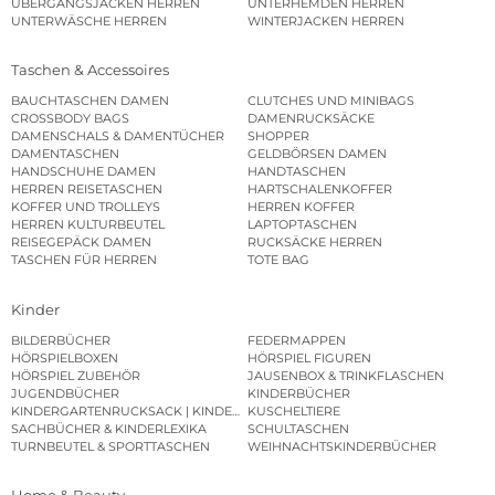
ÜBERGANGSJACKEN HERREN
UNTERHEMDEN HERREN
UNTERWÄSCHE HERREN
WINTERJACKEN HERREN
Taschen & Accessoires
BAUCHTASCHEN DAMEN
CLUTCHES UND MINIBAGS
CROSSBODY BAGS
DAMENRUCKSÄCKE
DAMENSCHALS & DAMENTÜCHER
SHOPPER
DAMENTASCHEN
GELDBÖRSEN DAMEN
HANDSCHUHE DAMEN
HANDTASCHEN
HERREN REISETASCHEN
HARTSCHALENKOFFER
KOFFER UND TROLLEYS
HERREN KOFFER
HERREN KULTURBEUTEL
LAPTOPTASCHEN
REISEGEPÄCK DAMEN
RUCKSÄCKE HERREN
TASCHEN FÜR HERREN
TOTE BAG
Kinder
BILDERBÜCHER
FEDERMAPPEN
HÖRSPIELBOXEN
HÖRSPIEL FIGUREN
HÖRSPIEL ZUBEHÖR
JAUSENBOX & TRINKFLASCHEN
JUGENDBÜCHER
KINDERBÜCHER
KINDERGARTENRUCKSACK | KINDERGARTENBEUTEL
KUSCHELTIERE
SACHBÜCHER & KINDERLEXIKA
SCHULTASCHEN
TURNBEUTEL & SPORTTASCHEN
WEIHNACHTSKINDERBÜCHER