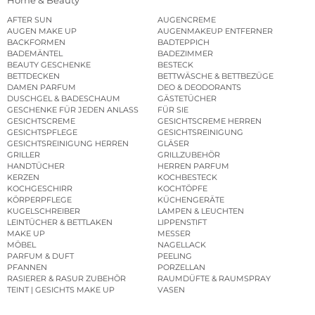
Home & Beauty
AFTER SUN
AUGENCREME
AUGEN MAKE UP
AUGENMAKEUP ENTFERNER
BACKFORMEN
BADTEPPICH
BADEMÄNTEL
BADEZIMMER
BEAUTY GESCHENKE
BESTECK
BETTDECKEN
BETTWÄSCHE & BETTBEZÜGE
DAMEN PARFUM
DEO & DEODORANTS
DUSCHGEL & BADESCHAUM
GÄSTETÜCHER
GESCHENKE FÜR JEDEN ANLASS
FÜR SIE
GESICHTSCREME
GESICHTSCREME HERREN
GESICHTSPFLEGE
GESICHTSREINIGUNG
GESICHTSREINIGUNG HERREN
GLÄSER
GRILLER
GRILLZUBEHÖR
HANDTÜCHER
HERREN PARFUM
KERZEN
KOCHBESTECK
KOCHGESCHIRR
KOCHTÖPFE
KÖRPERPFLEGE
KÜCHENGERÄTE
KUGELSCHREIBER
LAMPEN & LEUCHTEN
LEINTÜCHER & BETTLAKEN
LIPPENSTIFT
MAKE UP
MESSER
MÖBEL
NAGELLACK
PARFUM & DUFT
PEELING
PFANNEN
PORZELLAN
RASIERER & RASUR ZUBEHÖR
RAUMDÜFTE & RAUMSPRAY
TEINT | GESICHTS MAKE UP
VASEN