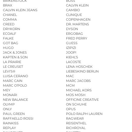
BIRKENSTOCK
BOSS
BRAX
CALVIN KLEIN
CALVIN KLEIN JEANS
CAMBIO
CHANEL
CLINIQUE
COMMA
COPENHAGEN
CREED
DR. MARTENS
DRYKORN
DYSON
ECOALF
ERGOBAG
FALKE
FRED PERRY
GOT BAG
GUESS
HUGO
IZIPIZI
JACK & JONES
JOOP!
KAPTEN & SON
KIEHL’S
LA PRAIRIE
LACOSTE
LE CREUSET
LENA HOSCHEK
LEVI’S®
LIEBESKIND BERLIN
LUISA CERANO
MAC
MARC CAIN
MARC JACOBS
MARC O’POLO
MCM
MEY
MICHAEL KORS
MONARI
MOS MOSH
NEW BALANCE
OFFICINE CREATIVE
OLYMP
ON SCHUHE
ONLY
OPUS
PAUL GREEN
POLO RALPH LAUREN
RAFFAELLO ROSSI
RAGWEAR
RAINKISS
REISENTHEL
REPLAY
RICHROYAL