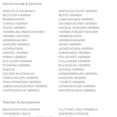
Herrenmode & Schuhe
ANZÜGE & SMOKINGS
ANZUGSSCHUHE HERREN
BLOUSON HERREN
BOOTS HERREN
BOXERSHORTS
CARGOHOSEN HERREN
CHINOS HERREN
DAUNENJACKEN HERREN
GILETS HERREN
GROSSE GRÖSSEN HERREN
HERREN BUSINESSHEMDEN
HERREN FREIZEITHEMDEN
HERREN HEMDEN
HERRENHOSEN
HERRENJACKEN
HERRENSNEAKER
HOODIES HERREN
JEANS HERREN
LEDERHOSEN
LEDERJACKEN HERREN
MÄNTEL HERREN
OVERSHIRTS HERREN
PARKA HERREN
POLOSHIRTS HERREN
PULLOVER HERREN
PULLUNDER HERREN
PYJAMAS HERREN
RUCKSÄCKE HERREN
SAKKOS
SOCKEN HERREN
SOCKEN MULTIPACKS
SONNENBRILLEN HERREN
STRICKJACKEN HERREN
SWEATER HERREN
TRACHTENMODE HERREN
T-SHIRTS HERREN
ÜBERGANGSJACKEN HERREN
UNTERHEMDEN HERREN
UNTERWÄSCHE HERREN
WINTERJACKEN HERREN
Taschen & Accessoires
BAUCHTASCHEN DAMEN
CLUTCHES UND MINIBAGS
CROSSBODY BAGS
DAMENRUCKSÄCKE