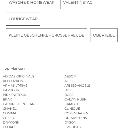
WÄSCHE & HOMEWEAR
VALENTINSTAG
LOUNGEWEAR
KLEINE GESCHENKE - GROSSE FREUDE
OBERTEILE
Top Marken
ADIDAS ORIGINALS
AESOP
AFFENZAHN
ALESSI
ARMANI/PRIVÉ
ARMEDANGELS
BARBOUR
BDK
BIRKENSTOCK
BOSS
BRAX
CALVIN KLEIN
CALVIN KLEIN JEANS
CAMBIO
CHANEL
CLINIQUE
COMMA
COPENHAGEN
CREED
DR. MARTENS
DRYKORN
DYSON
ECOALF
ERGOBAG