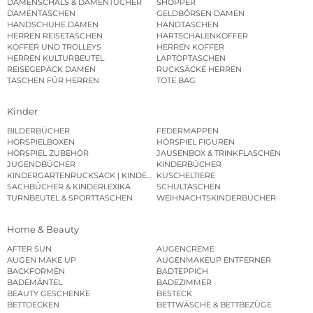
DAMENSCHALS & DAMENTÜCHER
SHOPPER
DAMENTASCHEN
GELDBÖRSEN DAMEN
HANDSCHUHE DAMEN
HANDTASCHEN
HERREN REISETASCHEN
HARTSCHALENKOFFER
KOFFER UND TROLLEYS
HERREN KOFFER
HERREN KULTURBEUTEL
LAPTOPTASCHEN
REISEGEPÄCK DAMEN
RUCKSÄCKE HERREN
TASCHEN FÜR HERREN
TOTE BAG
Kinder
BILDERBÜCHER
FEDERMAPPEN
HÖRSPIELBOXEN
HÖRSPIEL FIGUREN
HÖRSPIEL ZUBEHÖR
JAUSENBOX & TRINKFLASCHEN
JUGENDBÜCHER
KINDERBÜCHER
KINDERGARTENRUCKSACK | KINDERGARTENBEUTEL
KUSCHELTIERE
SACHBÜCHER & KINDERLEXIKA
SCHULTASCHEN
TURNBEUTEL & SPORTTASCHEN
WEIHNACHTSKINDERBÜCHER
Home & Beauty
AFTER SUN
AUGENCREME
AUGEN MAKE UP
AUGENMAKEUP ENTFERNER
BACKFORMEN
BADTEPPICH
BADEMÄNTEL
BADEZIMMER
BEAUTY GESCHENKE
BESTECK
BETTDECKEN
BETTWÄSCHE & BETTBEZÜGE