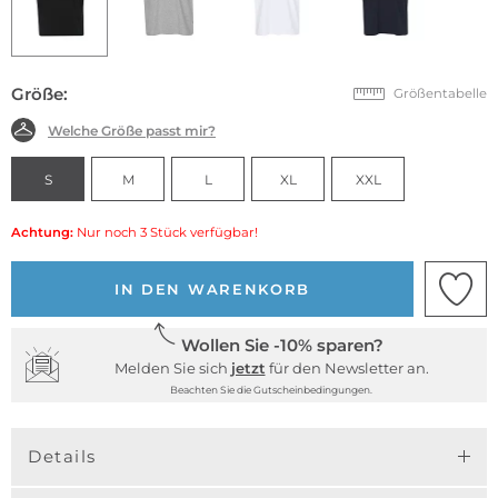
Größe:
Größentabelle
Welche Größe passt mir?
S
M
L
XL
XXL
Achtung:
Nur noch 3 Stück verfügbar!
IN DEN WARENKORB
Wollen Sie -10% sparen?
Melden Sie sich
jetzt
für den Newsletter an.
Beachten Sie die Gutscheinbedingungen.
Details