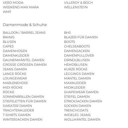
VERO MODA
VILLEROY & BOCH
WEEKEND MAX MARA
WELLENSTEYN
WMF
Damenmode & Schuhe
BALLOON / BARREL JEANS
BHS
BIKINIS
BLAZER FÜR DAMEN
BLUSEN
BOOTS
CAPES
CHELSEABOOTS
DAMENHOSEN
DAMENJACKEN
DAMENKLEIDER
DAMENPULLOVER
DAUNENMÄNTEL DAMEN
DIRNDLBLUSEN
GROSSE GRÖSSEN DAMEN
HEMDBLUSEN
JEANS DAMEN
KURZE RÖCKE
LANGE RÖCKE
LEGGINGS DAMEN
LOUNGEWEAR
MÄNTEL DAMEN
MARLENEHOSE
MAXIKLEIDER
MIDI RÖCKE
MIDIKLEIDER
RÖCKE
SHAPEWEAR DAMEN
SONNENBRILLEN DAMEN
STIEFEL DAMEN
STIEFELETTEN FÜR DAMEN
STRICKJACKEN DAMEN
SWEATER DAMEN
SOCKEN DAMEN
TRACHTENKLEIDER
TRENCHCOATS
T-SHIRTS DAMEN
WIDELEG JEANS
WINTERJACKEN DAMEN
WOLLMÄNTEL DAMEN