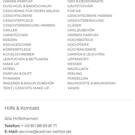
DAMEN PARFUM
DEO & DEODORANTS
DUSCHGEL & BADESCHAUM
GÄSTETÜCHER
GESCHENKE FÜR JEDEN ANLASS
FÜR SIE
GESICHTSCREME
GESICHTSCREME HERREN
GESICHTSPFLEGE
GESICHTSREINIGUNG
GESICHTSREINIGUNG HERREN
GLÄSER
GRILLER
GRILLZUBEHÖR
HANDTÜCHER
HERREN PARFUM
KERZEN
KOCHBESTECK
KOCHGESCHIRR
KOCHTÖPFE
KÖRPERPFLEGE
KÜCHENGERÄTE
KUGELSCHREIBER
LAMPEN & LEUCHTEN
LEINTÜCHER & BETTLAKEN
LIPPENSTIFT
MAKE UP
MESSER
MÖBEL
NAGELLACK
PARFUM & DUFT
PEELING
PFANNEN
PORZELLAN
RASIERER & RASUR ZUBEHÖR
RAUMDÜFTE & RAUMSPRAY
TEINT | GESICHTS MAKE UP
VASEN
Hilfe & Kontakt
Alle Hilfethemen
Telefon:
+ 49 811 88 99 81 71
E-Mail:
service@kastner-oehler.de