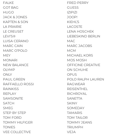
FALKE
FRED PERRY
GOT BAG
GUESS
HUGO
IZIPIZI
JACK & JONES
JOOP!
KAPTEN & SON
KIEHL’S
LA PRAIRIE
LACOSTE
LE CREUSET
LENA HOSCHEK
LEVI’S®
LIEBESKIND BERLIN
LUISA CERANO
MAC
MARC CAIN
MARC JACOBS
MARC O’POLO
MCM
MEY
MICHAEL KORS
MONARI
MOS MOSH
NEW BALANCE
OFFICINE CREATIVE
OLYMP
ON SCHUHE
ONLY
OPUS
PAUL GREEN
POLO RALPH LAUREN
RAFFAELLO ROSSI
RAGWEAR
RAINKISS
REISENTHEL
REPLAY
RICHROYAL
SAMSONITE
SANETTA
SATCH
SKINY
SMEG
SOMEDAY
STEP BY STEP
TAMARIS
TOM FORD
TOM TAILOR
TOMMY HILFIGER
TOMMY JEANS
TONIES
TRIUMPH
VEE COLLECTIVE
VEJA