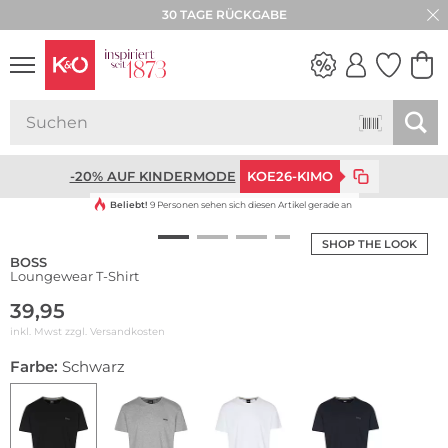
30 TAGE RÜCKGABE
WEDDING
VIBES
-20% AUF KINDERMODE
KOE26-KIMO
Beliebt!
9 Personen sehen sich diesen Artikel gerade an
SHOP THE LOOK
BOSS
Loungewear T-Shirt
39,95
inkl. Mwst zzgl.
Versandkosten
Farbe:
Schwarz