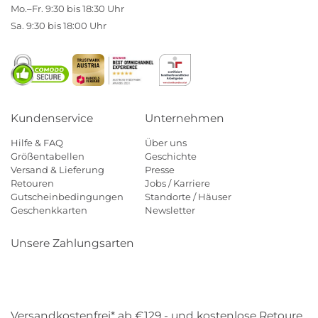
Mo.–Fr. 9:30 bis 18:30 Uhr
Sa. 9:30 bis 18:00 Uhr
Kundenservice
Unternehmen
Hilfe & FAQ
Über uns
Größentabellen
Geschichte
Versand & Lieferung
Presse
Retouren
Jobs / Karriere
Gutscheinbedingungen
Standorte / Häuser
Geschenkkarten
Newsletter
Unsere Zahlungsarten
Klarna
Mastercard
Visa
Diners
Applepay
Amazon
Payp
Versandkostenfrei* ab €129,- und kostenlose Retoure