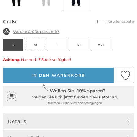
Größe:
Größentabelle
Welche Größe passt mir?
S
M
L
XL
XXL
Achtung:
Nur noch 3 Stück verfügbar!
IN DEN WARENKORB
Wollen Sie -10% sparen?
Melden Sie sich
jetzt
für den Newsletter an.
Beachten Sie die Gutscheinbedingungen.
Details