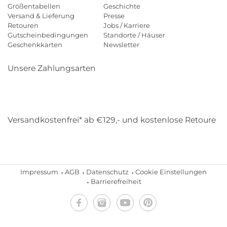
Größentabellen
Geschichte
Versand & Lieferung
Presse
Retouren
Jobs / Karriere
Gutscheinbedingungen
Standorte / Häuser
Geschenkkarten
Newsletter
Unsere Zahlungsarten
Klarna
Mastercard
Visa
Diners
Applepay
Amazon
Payp
Versandkostenfrei* ab €129,- und kostenlose Retoure
DHL
Gebrüder Weiss
Impressum
AGB
Datenschutz
Cookie Einstellungen
Barrierefreiheit