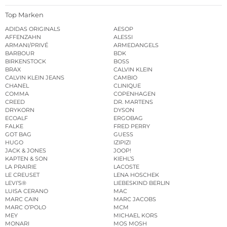
Top Marken
ADIDAS ORIGINALS
AESOP
AFFENZAHN
ALESSI
ARMANI/PRIVÉ
ARMEDANGELS
BARBOUR
BDK
BIRKENSTOCK
BOSS
BRAX
CALVIN KLEIN
CALVIN KLEIN JEANS
CAMBIO
CHANEL
CLINIQUE
COMMA
COPENHAGEN
CREED
DR. MARTENS
DRYKORN
DYSON
ECOALF
ERGOBAG
FALKE
FRED PERRY
GOT BAG
GUESS
HUGO
IZIPIZI
JACK & JONES
JOOP!
KAPTEN & SON
KIEHL’S
LA PRAIRIE
LACOSTE
LE CREUSET
LENA HOSCHEK
LEVI’S®
LIEBESKIND BERLIN
LUISA CERANO
MAC
MARC CAIN
MARC JACOBS
MARC O’POLO
MCM
MEY
MICHAEL KORS
MONARI
MOS MOSH