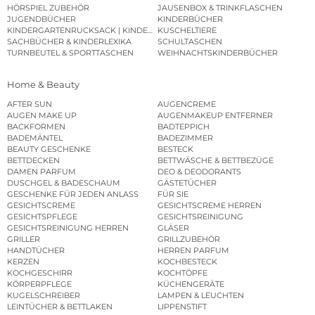
HÖRSPIEL ZUBEHÖR
JAUSENBOX & TRINKFLASCHEN
JUGENDBÜCHER
KINDERBÜCHER
KINDERGARTENRUCKSACK | KINDERGARTENBEUTEL
KUSCHELTIERE
SACHBÜCHER & KINDERLEXIKA
SCHULTASCHEN
TURNBEUTEL & SPORTTASCHEN
WEIHNACHTSKINDERBÜCHER
Home & Beauty
AFTER SUN
AUGENCREME
AUGEN MAKE UP
AUGENMAKEUP ENTFERNER
BACKFORMEN
BADTEPPICH
BADEMÄNTEL
BADEZIMMER
BEAUTY GESCHENKE
BESTECK
BETTDECKEN
BETTWÄSCHE & BETTBEZÜGE
DAMEN PARFUM
DEO & DEODORANTS
DUSCHGEL & BADESCHAUM
GÄSTETÜCHER
GESCHENKE FÜR JEDEN ANLASS
FÜR SIE
GESICHTSCREME
GESICHTSCREME HERREN
GESICHTSPFLEGE
GESICHTSREINIGUNG
GESICHTSREINIGUNG HERREN
GLÄSER
GRILLER
GRILLZUBEHÖR
HANDTÜCHER
HERREN PARFUM
KERZEN
KOCHBESTECK
KOCHGESCHIRR
KOCHTÖPFE
KÖRPERPFLEGE
KÜCHENGERÄTE
KUGELSCHREIBER
LAMPEN & LEUCHTEN
LEINTÜCHER & BETTLAKEN
LIPPENSTIFT