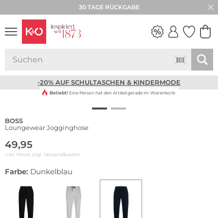
30 TAGE RÜCKGABE
NEW IN
WEDDING
VIBES
-20% AUF SCHULTASCHEN & KINDERMODE
Beliebt!
Eine Person hat den Artikel gerade im Warenkorb
BOSS
Loungewear Jogginghose
49,95
inkl. Mwst zzgl.
Versandkosten
Farbe:
Dunkelblau