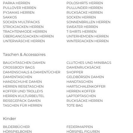
PARKA HERREN
POLOSHIRTS HERREN
PULLOVER HERREN
PULLUNDER HERREN
PYJAMAS HERREN
RUCKSÄCKE HERREN
SAKKOS
SOCKEN HERREN
SOCKEN MULTIPACKS
SONNENBRILLEN HERREN
STRICKJACKEN HERREN
SWEATER HERREN
TRACHTENMODE HERREN
T-SHIRTS HERREN
ÜBERGANGSJACKEN HERREN
UNTERHEMDEN HERREN
UNTERWÄSCHE HERREN
WINTERJACKEN HERREN
Taschen & Accessoires
BAUCHTASCHEN DAMEN
CLUTCHES UND MINIBAGS
CROSSBODY BAGS
DAMENRUCKSÄCKE
DAMENSCHALS & DAMENTÜCHER
SHOPPER
DAMENTASCHEN
GELDBÖRSEN DAMEN
HANDSCHUHE DAMEN
HANDTASCHEN
HERREN REISETASCHEN
HARTSCHALENKOFFER
KOFFER UND TROLLEYS
HERREN KOFFER
HERREN KULTURBEUTEL
LAPTOPTASCHEN
REISEGEPÄCK DAMEN
RUCKSÄCKE HERREN
TASCHEN FÜR HERREN
TOTE BAG
Kinder
BILDERBÜCHER
FEDERMAPPEN
HÖRSPIELBOXEN
HÖRSPIEL FIGUREN