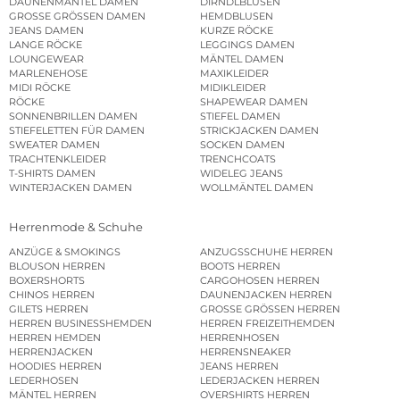
DAUNENMÄNTEL DAMEN
DIRNDLBLUSEN
GROSSE GRÖSSEN DAMEN
HEMDBLUSEN
JEANS DAMEN
KURZE RÖCKE
LANGE RÖCKE
LEGGINGS DAMEN
LOUNGEWEAR
MÄNTEL DAMEN
MARLENEHOSE
MAXIKLEIDER
MIDI RÖCKE
MIDIKLEIDER
RÖCKE
SHAPEWEAR DAMEN
SONNENBRILLEN DAMEN
STIEFEL DAMEN
STIEFELETTEN FÜR DAMEN
STRICKJACKEN DAMEN
SWEATER DAMEN
SOCKEN DAMEN
TRACHTENKLEIDER
TRENCHCOATS
T-SHIRTS DAMEN
WIDELEG JEANS
WINTERJACKEN DAMEN
WOLLMÄNTEL DAMEN
Herrenmode & Schuhe
ANZÜGE & SMOKINGS
ANZUGSSCHUHE HERREN
BLOUSON HERREN
BOOTS HERREN
BOXERSHORTS
CARGOHOSEN HERREN
CHINOS HERREN
DAUNENJACKEN HERREN
GILETS HERREN
GROSSE GRÖSSEN HERREN
HERREN BUSINESSHEMDEN
HERREN FREIZEITHEMDEN
HERREN HEMDEN
HERRENHOSEN
HERRENJACKEN
HERRENSNEAKER
HOODIES HERREN
JEANS HERREN
LEDERHOSEN
LEDERJACKEN HERREN
MÄNTEL HERREN
OVERSHIRTS HERREN