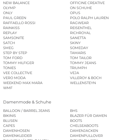
NEW BALANCE
OFFICINE CREATIVE
OLYMP
ON SCHUHE
ONLY
OPUS
PAUL GREEN
POLO RALPH LAUREN
RAFFAELLO ROSSI
RAGWEAR
RAINKISS
REISENTHEL
REPLAY
RICHROYAL
SAMSONITE
SANETTA
SATCH
SKINY
SMEG
SOMEDAY
STEP BY STEP
TAMARIS
TOM FORD
TOM TAILOR
TOMMY HILFIGER
TOMMY JEANS
TONIES
TRIUMPH
VEE COLLECTIVE
VEJA
VERO MODA
VILLEROY & BOCH
WEEKEND MAX MARA
WELLENSTEYN
WMF
Damenmode & Schuhe
BALLOON / BARREL JEANS
BHS
BIKINIS
BLAZER FÜR DAMEN
BLUSEN
BOOTS
CAPES
CHELSEABOOTS
DAMENHOSEN
DAMENJACKEN
DAMENKLEIDER
DAMENPULLOVER