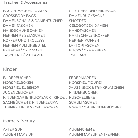
Taschen & Accessoires
BAUCHTASCHEN DAMEN
CLUTCHES UND MINIBAGS
CROSSBODY BAGS
DAMENRUCKSÄCKE
DAMENSCHALS & DAMENTÜCHER
SHOPPER
DAMENTASCHEN
GELDBÖRSEN DAMEN
HANDSCHUHE DAMEN
HANDTASCHEN
HERREN REISETASCHEN
HARTSCHALENKOFFER
KOFFER UND TROLLEYS
HERREN KOFFER
HERREN KULTURBEUTEL
LAPTOPTASCHEN
REISEGEPÄCK DAMEN
RUCKSÄCKE HERREN
TASCHEN FÜR HERREN
TOTE BAG
Kinder
BILDERBÜCHER
FEDERMAPPEN
HÖRSPIELBOXEN
HÖRSPIEL FIGUREN
HÖRSPIEL ZUBEHÖR
JAUSENBOX & TRINKFLASCHEN
JUGENDBÜCHER
KINDERBÜCHER
KINDERGARTENRUCKSACK | KINDERGARTENBEUTEL
KUSCHELTIERE
SACHBÜCHER & KINDERLEXIKA
SCHULTASCHEN
TURNBEUTEL & SPORTTASCHEN
WEIHNACHTSKINDERBÜCHER
Home & Beauty
AFTER SUN
AUGENCREME
AUGEN MAKE UP
AUGENMAKEUP ENTFERNER