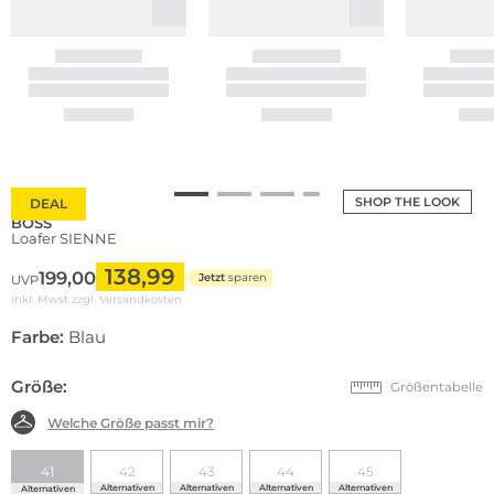
SHOP THE LOOK
DEAL
BOSS
Loafer SIENNE
138,99
199,00
Jetzt
sparen
UVP
inkl. Mwst zzgl.
Versandkosten
Farbe:
Blau
Größe:
Größentabelle
Welche Größe passt mir?
41
42
43
44
45
Alternativen
Alternativen
Alternativen
Alternativen
Alternativen