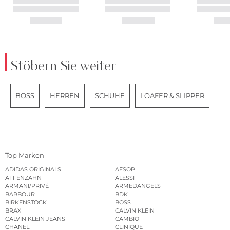
Stöbern Sie weiter
BOSS
HERREN
SCHUHE
LOAFER & SLIPPER
Top Marken
ADIDAS ORIGINALS
AESOP
AFFENZAHN
ALESSI
ARMANI/PRIVÉ
ARMEDANGELS
BARBOUR
BDK
BIRKENSTOCK
BOSS
BRAX
CALVIN KLEIN
CALVIN KLEIN JEANS
CAMBIO
CHANEL
CLINIQUE