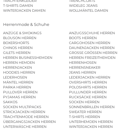
TRACHTENKLEIDER
TRENCHCOATS
T-SHIRTS DAMEN
WIDELEG JEANS
WINTERJACKEN DAMEN
WOLLMÄNTEL DAMEN
Herrenmode & Schuhe
ANZÜGE & SMOKINGS
ANZUGSSCHUHE HERREN
BLOUSON HERREN
BOOTS HERREN
BOXERSHORTS
CARGOHOSEN HERREN
CHINOS HERREN
DAUNENJACKEN HERREN
GILETS HERREN
GROSSE GRÖSSEN HERREN
HERREN BUSINESSHEMDEN
HERREN FREIZEITHEMDEN
HERREN HEMDEN
HERRENHOSEN
HERRENJACKEN
HERRENSNEAKER
HOODIES HERREN
JEANS HERREN
LEDERHOSEN
LEDERJACKEN HERREN
MÄNTEL HERREN
OVERSHIRTS HERREN
PARKA HERREN
POLOSHIRTS HERREN
PULLOVER HERREN
PULLUNDER HERREN
PYJAMAS HERREN
RUCKSÄCKE HERREN
SAKKOS
SOCKEN HERREN
SOCKEN MULTIPACKS
SONNENBRILLEN HERREN
STRICKJACKEN HERREN
SWEATER HERREN
TRACHTENMODE HERREN
T-SHIRTS HERREN
ÜBERGANGSJACKEN HERREN
UNTERHEMDEN HERREN
UNTERWÄSCHE HERREN
WINTERJACKEN HERREN