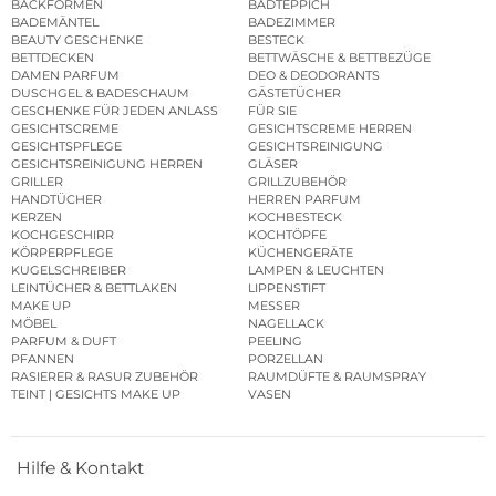
BACKFORMEN
BADTEPPICH
BADEMÄNTEL
BADEZIMMER
BEAUTY GESCHENKE
BESTECK
BETTDECKEN
BETTWÄSCHE & BETTBEZÜGE
DAMEN PARFUM
DEO & DEODORANTS
DUSCHGEL & BADESCHAUM
GÄSTETÜCHER
GESCHENKE FÜR JEDEN ANLASS
FÜR SIE
GESICHTSCREME
GESICHTSCREME HERREN
GESICHTSPFLEGE
GESICHTSREINIGUNG
GESICHTSREINIGUNG HERREN
GLÄSER
GRILLER
GRILLZUBEHÖR
HANDTÜCHER
HERREN PARFUM
KERZEN
KOCHBESTECK
KOCHGESCHIRR
KOCHTÖPFE
KÖRPERPFLEGE
KÜCHENGERÄTE
KUGELSCHREIBER
LAMPEN & LEUCHTEN
LEINTÜCHER & BETTLAKEN
LIPPENSTIFT
MAKE UP
MESSER
MÖBEL
NAGELLACK
PARFUM & DUFT
PEELING
PFANNEN
PORZELLAN
RASIERER & RASUR ZUBEHÖR
RAUMDÜFTE & RAUMSPRAY
TEINT | GESICHTS MAKE UP
VASEN
Hilfe & Kontakt