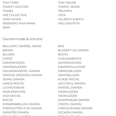
TOM FORD
TOM TAILOR
TOMMY HILFIGER
TOMMY JEANS
TONIES
TRIUMPH
VEE COLLECTIVE
VEJA
VERO MODA
VILLEROY & BOCH
WEEKEND MAX MARA
WELLENSTEYN
WMF
Damenmode & Schuhe
BALLOON / BARREL JEANS
BHS
BIKINIS
BLAZER FÜR DAMEN
BLUSEN
BOOTS
CAPES
CHELSEABOOTS
DAMENHOSEN
DAMENJACKEN
DAMENKLEIDER
DAMENPULLOVER
DAUNENMÄNTEL DAMEN
DIRNDLBLUSEN
GROSSE GRÖSSEN DAMEN
HEMDBLUSEN
JEANS DAMEN
KURZE RÖCKE
LANGE RÖCKE
LEGGINGS DAMEN
LOUNGEWEAR
MÄNTEL DAMEN
MARLENEHOSE
MAXIKLEIDER
MIDI RÖCKE
MIDIKLEIDER
RÖCKE
SHAPEWEAR DAMEN
SONNENBRILLEN DAMEN
STIEFEL DAMEN
STIEFELETTEN FÜR DAMEN
STRICKJACKEN DAMEN
SWEATER DAMEN
SOCKEN DAMEN