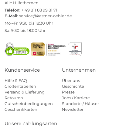
Alle Hilfethemen
Telefon:
+ 49 811 88 99 81 71
E-Mail:
service@kastner-oehler.de
Mo.–Fr. 9:30 bis 18:30 Uhr
Sa. 9:30 bis 18:00 Uhr
Kundenservice
Unternehmen
Hilfe & FAQ
Über uns
Größentabellen
Geschichte
Versand & Lieferung
Presse
Retouren
Jobs / Karriere
Gutscheinbedingungen
Standorte / Häuser
Geschenkkarten
Newsletter
Unsere Zahlungsarten
Klarna
Mastercard
Visa
Diners
Applepay
Amazon
Payp