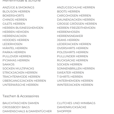
Herrenmode & Schuhe
ANZÜGE & SMOKINGS
ANZUGSSCHUHE HERREN
BLOUSON HERREN
BOOTS HERREN
BOXERSHORTS
CARGOHOSEN HERREN
CHINOS HERREN
DAUNENJACKEN HERREN
GILETS HERREN
GROSSE GRÖSSEN HERREN
HERREN BUSINESSHEMDEN
HERREN FREIZEITHEMDEN
HERREN HEMDEN
HERRENHOSEN
HERRENJACKEN
HERRENSNEAKER
HOODIES HERREN
JEANS HERREN
LEDERHOSEN
LEDERJACKEN HERREN
MÄNTEL HERREN
OVERSHIRTS HERREN
PARKA HERREN
POLOSHIRTS HERREN
PULLOVER HERREN
PULLUNDER HERREN
PYJAMAS HERREN
RUCKSÄCKE HERREN
SAKKOS
SOCKEN HERREN
SOCKEN MULTIPACKS
SONNENBRILLEN HERREN
STRICKJACKEN HERREN
SWEATER HERREN
TRACHTENMODE HERREN
T-SHIRTS HERREN
ÜBERGANGSJACKEN HERREN
UNTERHEMDEN HERREN
UNTERWÄSCHE HERREN
WINTERJACKEN HERREN
Taschen & Accessoires
BAUCHTASCHEN DAMEN
CLUTCHES UND MINIBAGS
CROSSBODY BAGS
DAMENRUCKSÄCKE
DAMENSCHALS & DAMENTÜCHER
SHOPPER