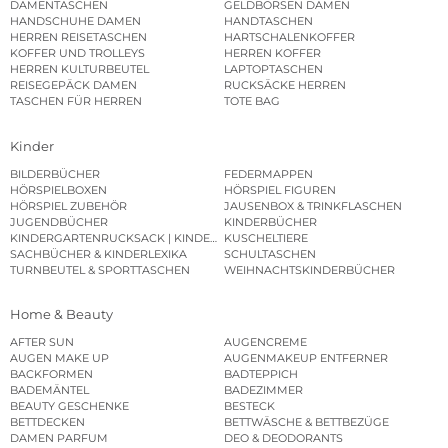
DAMENTASCHEN
GELDBÖRSEN DAMEN
HANDSCHUHE DAMEN
HANDTASCHEN
HERREN REISETASCHEN
HARTSCHALENKOFFER
KOFFER UND TROLLEYS
HERREN KOFFER
HERREN KULTURBEUTEL
LAPTOPTASCHEN
REISEGEPÄCK DAMEN
RUCKSÄCKE HERREN
TASCHEN FÜR HERREN
TOTE BAG
Kinder
BILDERBÜCHER
FEDERMAPPEN
HÖRSPIELBOXEN
HÖRSPIEL FIGUREN
HÖRSPIEL ZUBEHÖR
JAUSENBOX & TRINKFLASCHEN
JUGENDBÜCHER
KINDERBÜCHER
KINDERGARTENRUCKSACK | KINDERGARTENBEUTEL
KUSCHELTIERE
SACHBÜCHER & KINDERLEXIKA
SCHULTASCHEN
TURNBEUTEL & SPORTTASCHEN
WEIHNACHTSKINDERBÜCHER
Home & Beauty
AFTER SUN
AUGENCREME
AUGEN MAKE UP
AUGENMAKEUP ENTFERNER
BACKFORMEN
BADTEPPICH
BADEMÄNTEL
BADEZIMMER
BEAUTY GESCHENKE
BESTECK
BETTDECKEN
BETTWÄSCHE & BETTBEZÜGE
DAMEN PARFUM
DEO & DEODORANTS