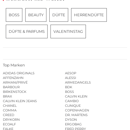
BOSS
BEAUTY
DÜFTE
HERRENDÜFTE
DÜFTE & PARFUMS
VALENTINSTAG
Top Marken
ADIDAS ORIGINALS
AESOP
AFFENZAHN
ALESSI
ARMANI/PRIVÉ
ARMEDANGELS
BARBOUR
BDK
BIRKENSTOCK
BOSS
BRAX
CALVIN KLEIN
CALVIN KLEIN JEANS
CAMBIO
CHANEL
CLINIQUE
COMMA
COPENHAGEN
CREED
DR. MARTENS
DRYKORN
DYSON
ECOALF
ERGOBAG
FALKE
FRED PERRY