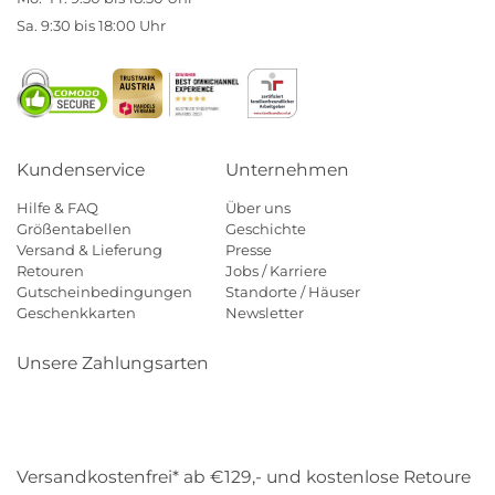
Sa. 9:30 bis 18:00 Uhr
Kundenservice
Unternehmen
Hilfe & FAQ
Über uns
Größentabellen
Geschichte
Versand & Lieferung
Presse
Retouren
Jobs / Karriere
Gutscheinbedingungen
Standorte / Häuser
Geschenkkarten
Newsletter
Unsere Zahlungsarten
Klarna
Mastercard
Visa
Diners
Applepay
Amazon
Payp
Versandkostenfrei* ab €129,- und kostenlose Retoure