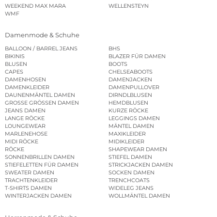
WEEKEND MAX MARA
WELLENSTEYN
WMF
Damenmode & Schuhe
BALLOON / BARREL JEANS
BHS
BIKINIS
BLAZER FÜR DAMEN
BLUSEN
BOOTS
CAPES
CHELSEABOOTS
DAMENHOSEN
DAMENJACKEN
DAMENKLEIDER
DAMENPULLOVER
DAUNENMÄNTEL DAMEN
DIRNDLBLUSEN
GROSSE GRÖSSEN DAMEN
HEMDBLUSEN
JEANS DAMEN
KURZE RÖCKE
LANGE RÖCKE
LEGGINGS DAMEN
LOUNGEWEAR
MÄNTEL DAMEN
MARLENEHOSE
MAXIKLEIDER
MIDI RÖCKE
MIDIKLEIDER
RÖCKE
SHAPEWEAR DAMEN
SONNENBRILLEN DAMEN
STIEFEL DAMEN
STIEFELETTEN FÜR DAMEN
STRICKJACKEN DAMEN
SWEATER DAMEN
SOCKEN DAMEN
TRACHTENKLEIDER
TRENCHCOATS
T-SHIRTS DAMEN
WIDELEG JEANS
WINTERJACKEN DAMEN
WOLLMÄNTEL DAMEN