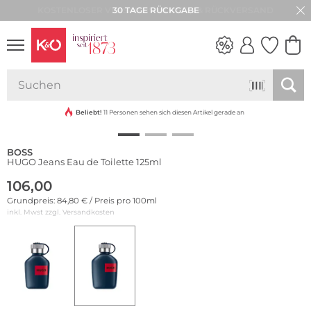
30 TAGE RÜCKGABE
NEW IN
WEDDING
VIBES
Beliebt!
11 Personen sehen sich diesen Artikel gerade an
BOSS
HUGO Jeans Eau de Toilette 125ml
106,00
Grundpreis: 84,80 € / Preis pro 100ml
inkl. Mwst zzgl.
Versandkosten