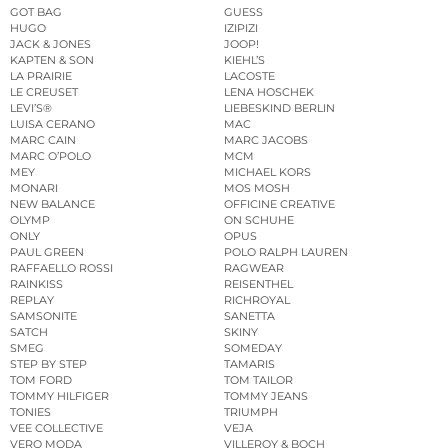
GOT BAG
GUESS
HUGO
IZIPIZI
JACK & JONES
JOOP!
KAPTEN & SON
KIEHL’S
LA PRAIRIE
LACOSTE
LE CREUSET
LENA HOSCHEK
LEVI’S®
LIEBESKIND BERLIN
LUISA CERANO
MAC
MARC CAIN
MARC JACOBS
MARC O’POLO
MCM
MEY
MICHAEL KORS
MONARI
MOS MOSH
NEW BALANCE
OFFICINE CREATIVE
OLYMP
ON SCHUHE
ONLY
OPUS
PAUL GREEN
POLO RALPH LAUREN
RAFFAELLO ROSSI
RAGWEAR
RAINKISS
REISENTHEL
REPLAY
RICHROYAL
SAMSONITE
SANETTA
SATCH
SKINY
SMEG
SOMEDAY
STEP BY STEP
TAMARIS
TOM FORD
TOM TAILOR
TOMMY HILFIGER
TOMMY JEANS
TONIES
TRIUMPH
VEE COLLECTIVE
VEJA
VERO MODA
VILLEROY & BOCH