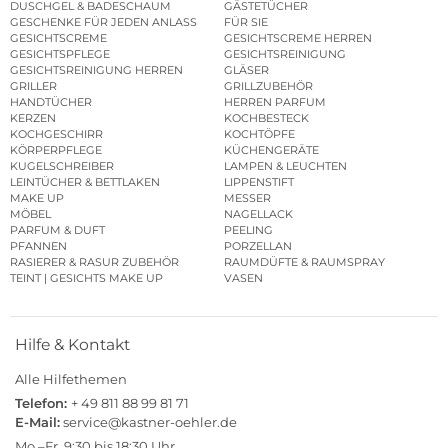
DUSCHGEL & BADESCHAUM
GÄSTETÜCHER
GESCHENKE FÜR JEDEN ANLASS
FÜR SIE
GESICHTSCREME
GESICHTSCREME HERREN
GESICHTSPFLEGE
GESICHTSREINIGUNG
GESICHTSREINIGUNG HERREN
GLÄSER
GRILLER
GRILLZUBEHÖR
HANDTÜCHER
HERREN PARFUM
KERZEN
KOCHBESTECK
KOCHGESCHIRR
KOCHTÖPFE
KÖRPERPFLEGE
KÜCHENGERÄTE
KUGELSCHREIBER
LAMPEN & LEUCHTEN
LEINTÜCHER & BETTLAKEN
LIPPENSTIFT
MAKE UP
MESSER
MÖBEL
NAGELLACK
PARFUM & DUFT
PEELING
PFANNEN
PORZELLAN
RASIERER & RASUR ZUBEHÖR
RAUMDÜFTE & RAUMSPRAY
TEINT | GESICHTS MAKE UP
VASEN
Hilfe & Kontakt
Alle Hilfethemen
Telefon:
+ 49 811 88 99 81 71
E-Mail:
service@kastner-oehler.de
Mo.–Fr. 9:30 bis 18:30 Uhr