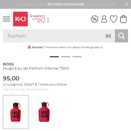
30 TAGE RÜCKGABE
NEW IN
WEDDING
VIBES
Beliebt!
7 Personen sehen sich diesen Artikel gerade an
BOSS
Hugo Eau de Parfum Intense 75ml
95,00
Grundpreis: 126,67 € / Preis pro 100ml
inkl. Mwst zzgl.
Versandkosten