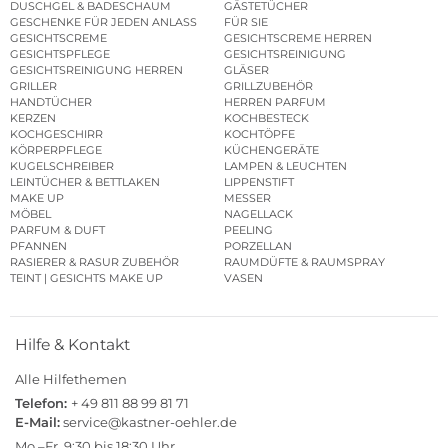
DUSCHGEL & BADESCHAUM
GÄSTETÜCHER
GESCHENKE FÜR JEDEN ANLASS
FÜR SIE
GESICHTSCREME
GESICHTSCREME HERREN
GESICHTSPFLEGE
GESICHTSREINIGUNG
GESICHTSREINIGUNG HERREN
GLÄSER
GRILLER
GRILLZUBEHÖR
HANDTÜCHER
HERREN PARFUM
KERZEN
KOCHBESTECK
KOCHGESCHIRR
KOCHTÖPFE
KÖRPERPFLEGE
KÜCHENGERÄTE
KUGELSCHREIBER
LAMPEN & LEUCHTEN
LEINTÜCHER & BETTLAKEN
LIPPENSTIFT
MAKE UP
MESSER
MÖBEL
NAGELLACK
PARFUM & DUFT
PEELING
PFANNEN
PORZELLAN
RASIERER & RASUR ZUBEHÖR
RAUMDÜFTE & RAUMSPRAY
TEINT | GESICHTS MAKE UP
VASEN
Hilfe & Kontakt
Alle Hilfethemen
Telefon:
+ 49 811 88 99 81 71
E-Mail:
service@kastner-oehler.de
Mo.–Fr. 9:30 bis 18:30 Uhr