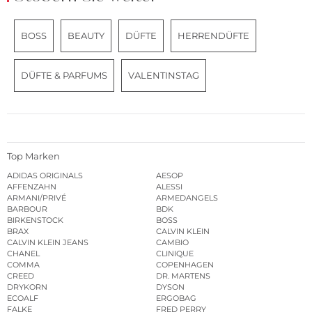
BOSS
BEAUTY
DÜFTE
HERRENDÜFTE
DÜFTE & PARFUMS
VALENTINSTAG
Top Marken
ADIDAS ORIGINALS
AESOP
AFFENZAHN
ALESSI
ARMANI/PRIVÉ
ARMEDANGELS
BARBOUR
BDK
BIRKENSTOCK
BOSS
BRAX
CALVIN KLEIN
CALVIN KLEIN JEANS
CAMBIO
CHANEL
CLINIQUE
COMMA
COPENHAGEN
CREED
DR. MARTENS
DRYKORN
DYSON
ECOALF
ERGOBAG
FALKE
FRED PERRY