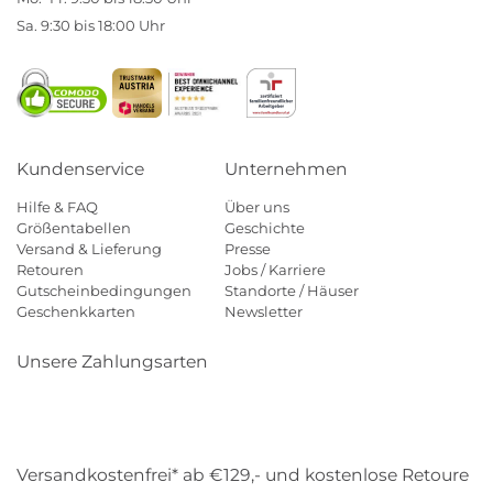
Sa. 9:30 bis 18:00 Uhr
Kundenservice
Unternehmen
Hilfe & FAQ
Über uns
Größentabellen
Geschichte
Versand & Lieferung
Presse
Retouren
Jobs / Karriere
Gutscheinbedingungen
Standorte / Häuser
Geschenkkarten
Newsletter
Unsere Zahlungsarten
Klarna
Mastercard
Visa
Diners
Applepay
Amazon
Payp
Versandkostenfrei* ab €129,- und kostenlose Retoure