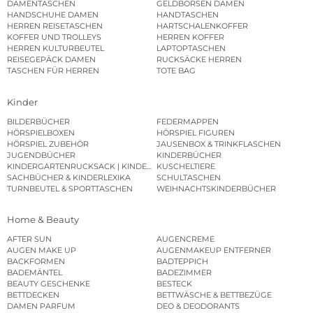
DAMENTASCHEN
GELDBÖRSEN DAMEN
HANDSCHUHE DAMEN
HANDTASCHEN
HERREN REISETASCHEN
HARTSCHALENKOFFER
KOFFER UND TROLLEYS
HERREN KOFFER
HERREN KULTURBEUTEL
LAPTOPTASCHEN
REISEGEPÄCK DAMEN
RUCKSÄCKE HERREN
TASCHEN FÜR HERREN
TOTE BAG
Kinder
BILDERBÜCHER
FEDERMAPPEN
HÖRSPIELBOXEN
HÖRSPIEL FIGUREN
HÖRSPIEL ZUBEHÖR
JAUSENBOX & TRINKFLASCHEN
JUGENDBÜCHER
KINDERBÜCHER
KINDERGARTENRUCKSACK | KINDERGARTENBEUTEL
KUSCHELTIERE
SACHBÜCHER & KINDERLEXIKA
SCHULTASCHEN
TURNBEUTEL & SPORTTASCHEN
WEIHNACHTSKINDERBÜCHER
Home & Beauty
AFTER SUN
AUGENCREME
AUGEN MAKE UP
AUGENMAKEUP ENTFERNER
BACKFORMEN
BADTEPPICH
BADEMÄNTEL
BADEZIMMER
BEAUTY GESCHENKE
BESTECK
BETTDECKEN
BETTWÄSCHE & BETTBEZÜGE
DAMEN PARFUM
DEO & DEODORANTS