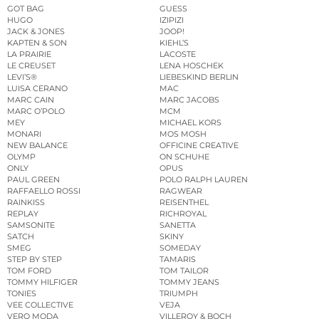
GOT BAG
GUESS
HUGO
IZIPIZI
JACK & JONES
JOOP!
KAPTEN & SON
KIEHL’S
LA PRAIRIE
LACOSTE
LE CREUSET
LENA HOSCHEK
LEVI’S®
LIEBESKIND BERLIN
LUISA CERANO
MAC
MARC CAIN
MARC JACOBS
MARC O’POLO
MCM
MEY
MICHAEL KORS
MONARI
MOS MOSH
NEW BALANCE
OFFICINE CREATIVE
OLYMP
ON SCHUHE
ONLY
OPUS
PAUL GREEN
POLO RALPH LAUREN
RAFFAELLO ROSSI
RAGWEAR
RAINKISS
REISENTHEL
REPLAY
RICHROYAL
SAMSONITE
SANETTA
SATCH
SKINY
SMEG
SOMEDAY
STEP BY STEP
TAMARIS
TOM FORD
TOM TAILOR
TOMMY HILFIGER
TOMMY JEANS
TONIES
TRIUMPH
VEE COLLECTIVE
VEJA
VERO MODA
VILLEROY & BOCH