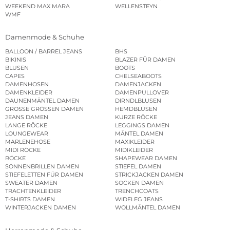
WEEKEND MAX MARA
WELLENSTEYN
WMF
Damenmode & Schuhe
BALLOON / BARREL JEANS
BHS
BIKINIS
BLAZER FÜR DAMEN
BLUSEN
BOOTS
CAPES
CHELSEABOOTS
DAMENHOSEN
DAMENJACKEN
DAMENKLEIDER
DAMENPULLOVER
DAUNENMÄNTEL DAMEN
DIRNDLBLUSEN
GROSSE GRÖSSEN DAMEN
HEMDBLUSEN
JEANS DAMEN
KURZE RÖCKE
LANGE RÖCKE
LEGGINGS DAMEN
LOUNGEWEAR
MÄNTEL DAMEN
MARLENEHOSE
MAXIKLEIDER
MIDI RÖCKE
MIDIKLEIDER
RÖCKE
SHAPEWEAR DAMEN
SONNENBRILLEN DAMEN
STIEFEL DAMEN
STIEFELETTEN FÜR DAMEN
STRICKJACKEN DAMEN
SWEATER DAMEN
SOCKEN DAMEN
TRACHTENKLEIDER
TRENCHCOATS
T-SHIRTS DAMEN
WIDELEG JEANS
WINTERJACKEN DAMEN
WOLLMÄNTEL DAMEN