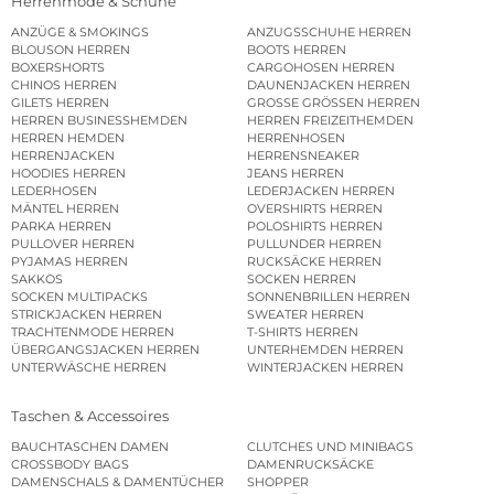
Herrenmode & Schuhe
ANZÜGE & SMOKINGS
ANZUGSSCHUHE HERREN
BLOUSON HERREN
BOOTS HERREN
BOXERSHORTS
CARGOHOSEN HERREN
CHINOS HERREN
DAUNENJACKEN HERREN
GILETS HERREN
GROSSE GRÖSSEN HERREN
HERREN BUSINESSHEMDEN
HERREN FREIZEITHEMDEN
HERREN HEMDEN
HERRENHOSEN
HERRENJACKEN
HERRENSNEAKER
HOODIES HERREN
JEANS HERREN
LEDERHOSEN
LEDERJACKEN HERREN
MÄNTEL HERREN
OVERSHIRTS HERREN
PARKA HERREN
POLOSHIRTS HERREN
PULLOVER HERREN
PULLUNDER HERREN
PYJAMAS HERREN
RUCKSÄCKE HERREN
SAKKOS
SOCKEN HERREN
SOCKEN MULTIPACKS
SONNENBRILLEN HERREN
STRICKJACKEN HERREN
SWEATER HERREN
TRACHTENMODE HERREN
T-SHIRTS HERREN
ÜBERGANGSJACKEN HERREN
UNTERHEMDEN HERREN
UNTERWÄSCHE HERREN
WINTERJACKEN HERREN
Taschen & Accessoires
BAUCHTASCHEN DAMEN
CLUTCHES UND MINIBAGS
CROSSBODY BAGS
DAMENRUCKSÄCKE
DAMENSCHALS & DAMENTÜCHER
SHOPPER