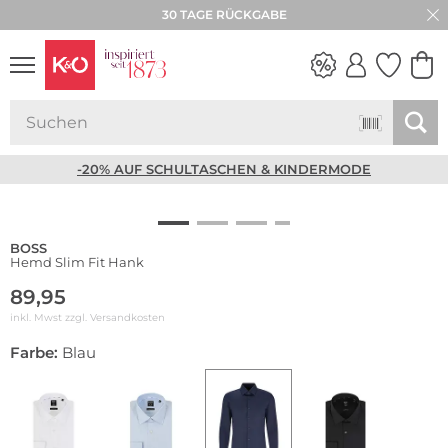
30 TAGE RÜCKGABE
NEW IN
WEDDING
VIBES
-20% AUF SCHULTASCHEN & KINDERMODE
BOSS
Hemd Slim Fit Hank
89,95
inkl. Mwst zzgl.
Versandkosten
Farbe:
Blau