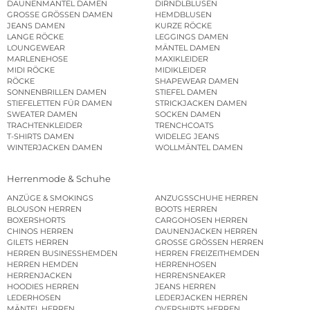
DAUNENMÄNTEL DAMEN
DIRNDLBLUSEN
GROSSE GRÖSSEN DAMEN
HEMDBLUSEN
JEANS DAMEN
KURZE RÖCKE
LANGE RÖCKE
LEGGINGS DAMEN
LOUNGEWEAR
MÄNTEL DAMEN
MARLENEHOSE
MAXIKLEIDER
MIDI RÖCKE
MIDIKLEIDER
RÖCKE
SHAPEWEAR DAMEN
SONNENBRILLEN DAMEN
STIEFEL DAMEN
STIEFELETTEN FÜR DAMEN
STRICKJACKEN DAMEN
SWEATER DAMEN
SOCKEN DAMEN
TRACHTENKLEIDER
TRENCHCOATS
T-SHIRTS DAMEN
WIDELEG JEANS
WINTERJACKEN DAMEN
WOLLMÄNTEL DAMEN
Herrenmode & Schuhe
ANZÜGE & SMOKINGS
ANZUGSSCHUHE HERREN
BLOUSON HERREN
BOOTS HERREN
BOXERSHORTS
CARGOHOSEN HERREN
CHINOS HERREN
DAUNENJACKEN HERREN
GILETS HERREN
GROSSE GRÖSSEN HERREN
HERREN BUSINESSHEMDEN
HERREN FREIZEITHEMDEN
HERREN HEMDEN
HERRENHOSEN
HERRENJACKEN
HERRENSNEAKER
HOODIES HERREN
JEANS HERREN
LEDERHOSEN
LEDERJACKEN HERREN
MÄNTEL HERREN
OVERSHIRTS HERREN