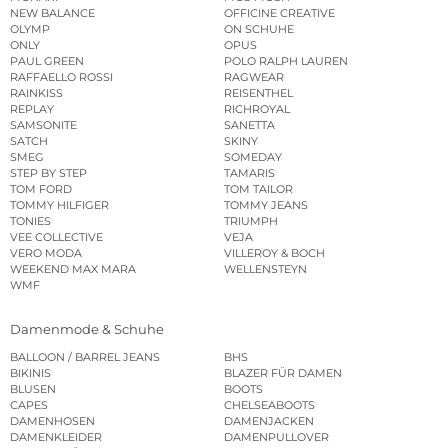
NEW BALANCE
OFFICINE CREATIVE
OLYMP
ON SCHUHE
ONLY
OPUS
PAUL GREEN
POLO RALPH LAUREN
RAFFAELLO ROSSI
RAGWEAR
RAINKISS
REISENTHEL
REPLAY
RICHROYAL
SAMSONITE
SANETTA
SATCH
SKINY
SMEG
SOMEDAY
STEP BY STEP
TAMARIS
TOM FORD
TOM TAILOR
TOMMY HILFIGER
TOMMY JEANS
TONIES
TRIUMPH
VEE COLLECTIVE
VEJA
VERO MODA
VILLEROY & BOCH
WEEKEND MAX MARA
WELLENSTEYN
WMF
Damenmode & Schuhe
BALLOON / BARREL JEANS
BHS
BIKINIS
BLAZER FÜR DAMEN
BLUSEN
BOOTS
CAPES
CHELSEABOOTS
DAMENHOSEN
DAMENJACKEN
DAMENKLEIDER
DAMENPULLOVER