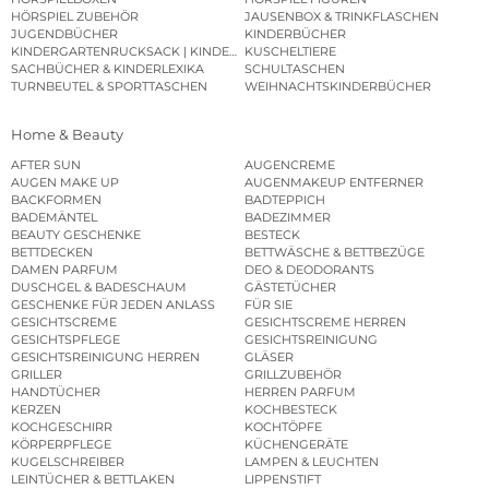
HÖRSPIEL ZUBEHÖR
JAUSENBOX & TRINKFLASCHEN
JUGENDBÜCHER
KINDERBÜCHER
KINDERGARTENRUCKSACK | KINDERGARTENBEUTEL
KUSCHELTIERE
SACHBÜCHER & KINDERLEXIKA
SCHULTASCHEN
TURNBEUTEL & SPORTTASCHEN
WEIHNACHTSKINDERBÜCHER
Home & Beauty
AFTER SUN
AUGENCREME
AUGEN MAKE UP
AUGENMAKEUP ENTFERNER
BACKFORMEN
BADTEPPICH
BADEMÄNTEL
BADEZIMMER
BEAUTY GESCHENKE
BESTECK
BETTDECKEN
BETTWÄSCHE & BETTBEZÜGE
DAMEN PARFUM
DEO & DEODORANTS
DUSCHGEL & BADESCHAUM
GÄSTETÜCHER
GESCHENKE FÜR JEDEN ANLASS
FÜR SIE
GESICHTSCREME
GESICHTSCREME HERREN
GESICHTSPFLEGE
GESICHTSREINIGUNG
GESICHTSREINIGUNG HERREN
GLÄSER
GRILLER
GRILLZUBEHÖR
HANDTÜCHER
HERREN PARFUM
KERZEN
KOCHBESTECK
KOCHGESCHIRR
KOCHTÖPFE
KÖRPERPFLEGE
KÜCHENGERÄTE
KUGELSCHREIBER
LAMPEN & LEUCHTEN
LEINTÜCHER & BETTLAKEN
LIPPENSTIFT