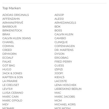
Top Marken
ADIDAS ORIGINALS
AESOP
AFFENZAHN
ALESSI
ARMANI/PRIVÉ
ARMEDANGELS
BARBOUR
BDK
BIRKENSTOCK
BOSS
BRAX
CALVIN KLEIN
CALVIN KLEIN JEANS
CAMBIO
CHANEL
CLINIQUE
COMMA
COPENHAGEN
CREED
DR. MARTENS
DRYKORN
DYSON
ECOALF
ERGOBAG
FALKE
FRED PERRY
GOT BAG
GUESS
HUGO
IZIPIZI
JACK & JONES
JOOP!
KAPTEN & SON
KIEHL’S
LA PRAIRIE
LACOSTE
LE CREUSET
LENA HOSCHEK
LEVI’S®
LIEBESKIND BERLIN
LUISA CERANO
MAC
MARC CAIN
MARC JACOBS
MARC O’POLO
MCM
MEY
MICHAEL KORS
MONARI
MOS MOSH