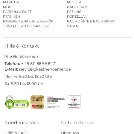
MAKE UP
MESSER
MÖBEL
NAGELLACK
PARFUM & DUFT
PEELING
PFANNEN
PORZELLAN
RASIERER & RASUR ZUBEHÖR
RAUMDÜFTE & RAUMSPRAY
TEINT | GESICHTS MAKE UP
VASEN
Hilfe & Kontakt
Alle Hilfethemen
Telefon:
+ 49 811 88 99 81 71
E-Mail:
service@kastner-oehler.de
Mo.–Fr. 9:30 bis 18:30 Uhr
Sa. 9:30 bis 18:00 Uhr
Kundenservice
Unternehmen
Hilfe & FAQ
Über uns