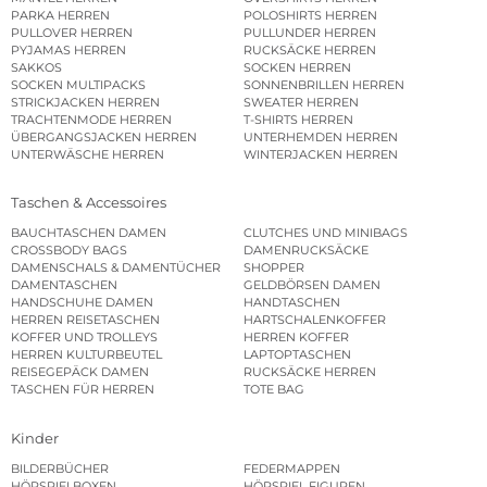
PARKA HERREN
POLOSHIRTS HERREN
PULLOVER HERREN
PULLUNDER HERREN
PYJAMAS HERREN
RUCKSÄCKE HERREN
SAKKOS
SOCKEN HERREN
SOCKEN MULTIPACKS
SONNENBRILLEN HERREN
STRICKJACKEN HERREN
SWEATER HERREN
TRACHTENMODE HERREN
T-SHIRTS HERREN
ÜBERGANGSJACKEN HERREN
UNTERHEMDEN HERREN
UNTERWÄSCHE HERREN
WINTERJACKEN HERREN
Taschen & Accessoires
BAUCHTASCHEN DAMEN
CLUTCHES UND MINIBAGS
CROSSBODY BAGS
DAMENRUCKSÄCKE
DAMENSCHALS & DAMENTÜCHER
SHOPPER
DAMENTASCHEN
GELDBÖRSEN DAMEN
HANDSCHUHE DAMEN
HANDTASCHEN
HERREN REISETASCHEN
HARTSCHALENKOFFER
KOFFER UND TROLLEYS
HERREN KOFFER
HERREN KULTURBEUTEL
LAPTOPTASCHEN
REISEGEPÄCK DAMEN
RUCKSÄCKE HERREN
TASCHEN FÜR HERREN
TOTE BAG
Kinder
BILDERBÜCHER
FEDERMAPPEN
HÖRSPIELBOXEN
HÖRSPIEL FIGUREN