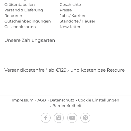
Größentabellen
Geschichte
Versand & Lieferung
Presse
Retouren
Jobs / Karriere
Gutscheinbedingungen
Standorte / Häuser
Geschenkkarten
Newsletter
Unsere Zahlungsarten
Klarna
Mastercard
Visa
Diners
Applepay
Amazon
Payp
Versandkostenfrei* ab €129,- und kostenlose Retoure
DHL
Gebrüder Weiss
Impressum
AGB
Datenschutz
Cookie Einstellungen
Barrierefreiheit