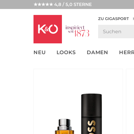
★★★★★ 4,8 / 5,0 STERNE
ZU GIGASPORT
GET THE
NEW IN
WEDDING
LOOK
VIBES
NEU
LOOKS
DAMEN
HER