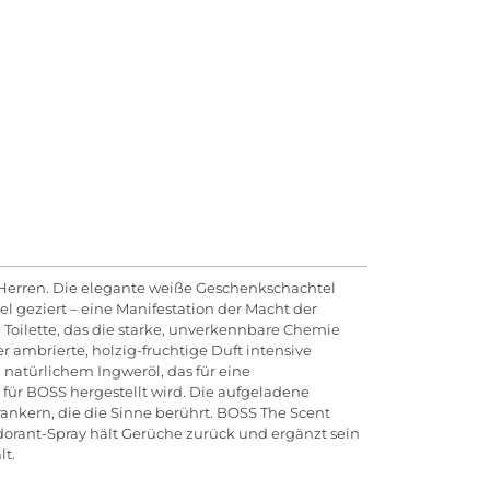
 Herren. Die elegante weiße Geschenkschachtel
geziert – eine Manifestation der Macht der
 Toilette, das die starke, unverkennbare Chemie
 ambrierte, holzig-fruchtige Duft intensive
n natürlichem Ingweröl, das für eine
v für BOSS hergestellt wird. Die aufgeladene
nkern, die die Sinne berührt. BOSS The Scent
dorant-Spray hält Gerüche zurück und ergänzt sein
lt.