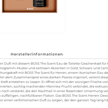
Herstellerinformationen
en Duft mit diesem BOSS The Scent Eau de Toilette-Geschenkset für
nogramm-Muster und zeitlosen Akzenten in Gold, Schwarz und Camel 
ehungskraft mit BOSS The Scent für Herren, einem ikonischen Eau de
on dem Zusammenspiel eines starken Paares inspiriert, vereint dieser
Kraft entstehen zu lassen. Er öffnet sich mit der würzigen Frische vo
affinierten, süchtig machenden Maninka-Frucht verbindet, die exklusi
noch verstärkt, die den Nachhall in einer fesselnden Umarmung vera
em auffälligen, nachfüllbaren Flakon. Das BOSS The Scent Herren-Deo
für einen verführerischen Duft zu sorgen, der den ganzen Tag lang hä