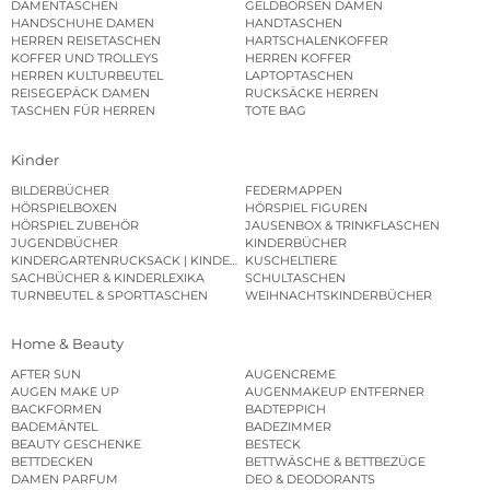
DAMENTASCHEN
GELDBÖRSEN DAMEN
HANDSCHUHE DAMEN
HANDTASCHEN
HERREN REISETASCHEN
HARTSCHALENKOFFER
KOFFER UND TROLLEYS
HERREN KOFFER
HERREN KULTURBEUTEL
LAPTOPTASCHEN
REISEGEPÄCK DAMEN
RUCKSÄCKE HERREN
TASCHEN FÜR HERREN
TOTE BAG
Kinder
BILDERBÜCHER
FEDERMAPPEN
HÖRSPIELBOXEN
HÖRSPIEL FIGUREN
HÖRSPIEL ZUBEHÖR
JAUSENBOX & TRINKFLASCHEN
JUGENDBÜCHER
KINDERBÜCHER
KINDERGARTENRUCKSACK | KINDERGARTENBEUTEL
KUSCHELTIERE
SACHBÜCHER & KINDERLEXIKA
SCHULTASCHEN
TURNBEUTEL & SPORTTASCHEN
WEIHNACHTSKINDERBÜCHER
Home & Beauty
AFTER SUN
AUGENCREME
AUGEN MAKE UP
AUGENMAKEUP ENTFERNER
BACKFORMEN
BADTEPPICH
BADEMÄNTEL
BADEZIMMER
BEAUTY GESCHENKE
BESTECK
BETTDECKEN
BETTWÄSCHE & BETTBEZÜGE
DAMEN PARFUM
DEO & DEODORANTS