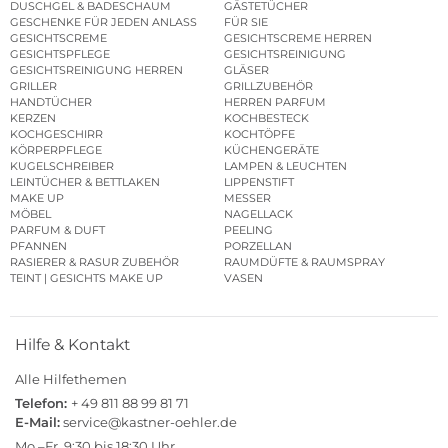
DUSCHGEL & BADESCHAUM
GÄSTETÜCHER
GESCHENKE FÜR JEDEN ANLASS
FÜR SIE
GESICHTSCREME
GESICHTSCREME HERREN
GESICHTSPFLEGE
GESICHTSREINIGUNG
GESICHTSREINIGUNG HERREN
GLÄSER
GRILLER
GRILLZUBEHÖR
HANDTÜCHER
HERREN PARFUM
KERZEN
KOCHBESTECK
KOCHGESCHIRR
KOCHTÖPFE
KÖRPERPFLEGE
KÜCHENGERÄTE
KUGELSCHREIBER
LAMPEN & LEUCHTEN
LEINTÜCHER & BETTLAKEN
LIPPENSTIFT
MAKE UP
MESSER
MÖBEL
NAGELLACK
PARFUM & DUFT
PEELING
PFANNEN
PORZELLAN
RASIERER & RASUR ZUBEHÖR
RAUMDÜFTE & RAUMSPRAY
TEINT | GESICHTS MAKE UP
VASEN
Hilfe & Kontakt
Alle Hilfethemen
Telefon:
+ 49 811 88 99 81 71
E-Mail:
service@kastner-oehler.de
Mo.–Fr. 9:30 bis 18:30 Uhr