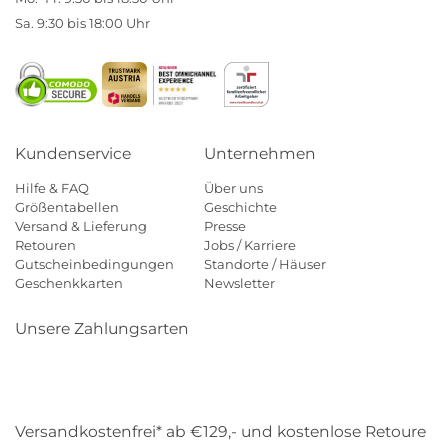
Sa. 9:30 bis 18:00 Uhr
Kundenservice
Unternehmen
Hilfe & FAQ
Über uns
Größentabellen
Geschichte
Versand & Lieferung
Presse
Retouren
Jobs / Karriere
Gutscheinbedingungen
Standorte / Häuser
Geschenkkarten
Newsletter
Unsere Zahlungsarten
Klarna
Mastercard
Visa
Diners
Applepay
Amazon
Payp
Versandkostenfrei* ab €129,- und kostenlose Retoure