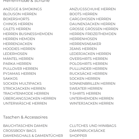
Herrenmode & Schuhe
ANZÜGE & SMOKINGS
ANZUGSSCHUHE HERREN
BLOUSON HERREN
BOOTS HERREN
BOXERSHORTS
CARGOHOSEN HERREN
CHINOS HERREN
DAUNENJACKEN HERREN
GILETS HERREN
GROSSE GRÖSSEN HERREN
HERREN BUSINESSHEMDEN
HERREN FREIZEITHEMDEN
HERREN HEMDEN
HERRENHOSEN
HERRENJACKEN
HERRENSNEAKER
HOODIES HERREN
JEANS HERREN
LEDERHOSEN
LEDERJACKEN HERREN
MÄNTEL HERREN
OVERSHIRTS HERREN
PARKA HERREN
POLOSHIRTS HERREN
PULLOVER HERREN
PULLUNDER HERREN
PYJAMAS HERREN
RUCKSÄCKE HERREN
SAKKOS
SOCKEN HERREN
SOCKEN MULTIPACKS
SONNENBRILLEN HERREN
STRICKJACKEN HERREN
SWEATER HERREN
TRACHTENMODE HERREN
T-SHIRTS HERREN
ÜBERGANGSJACKEN HERREN
UNTERHEMDEN HERREN
UNTERWÄSCHE HERREN
WINTERJACKEN HERREN
Taschen & Accessoires
BAUCHTASCHEN DAMEN
CLUTCHES UND MINIBAGS
CROSSBODY BAGS
DAMENRUCKSÄCKE
DAMENSCHALS & DAMENTÜCHER
SHOPPER