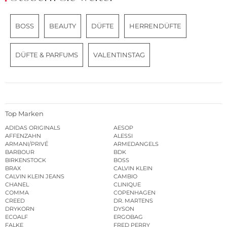
BOSS
BEAUTY
DÜFTE
HERRENDÜFTE
DÜFTE & PARFUMS
VALENTINSTAG
Top Marken
ADIDAS ORIGINALS
AESOP
AFFENZAHN
ALESSI
ARMANI/PRIVÉ
ARMEDANGELS
BARBOUR
BDK
BIRKENSTOCK
BOSS
BRAX
CALVIN KLEIN
CALVIN KLEIN JEANS
CAMBIO
CHANEL
CLINIQUE
COMMA
COPENHAGEN
CREED
DR. MARTENS
DRYKORN
DYSON
ECOALF
ERGOBAG
FALKE
FRED PERRY