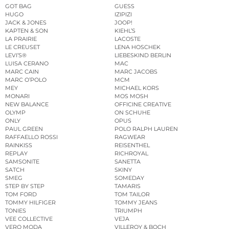
GOT BAG
GUESS
HUGO
IZIPIZI
JACK & JONES
JOOP!
KAPTEN & SON
KIEHL’S
LA PRAIRIE
LACOSTE
LE CREUSET
LENA HOSCHEK
LEVI’S®
LIEBESKIND BERLIN
LUISA CERANO
MAC
MARC CAIN
MARC JACOBS
MARC O’POLO
MCM
MEY
MICHAEL KORS
MONARI
MOS MOSH
NEW BALANCE
OFFICINE CREATIVE
OLYMP
ON SCHUHE
ONLY
OPUS
PAUL GREEN
POLO RALPH LAUREN
RAFFAELLO ROSSI
RAGWEAR
RAINKISS
REISENTHEL
REPLAY
RICHROYAL
SAMSONITE
SANETTA
SATCH
SKINY
SMEG
SOMEDAY
STEP BY STEP
TAMARIS
TOM FORD
TOM TAILOR
TOMMY HILFIGER
TOMMY JEANS
TONIES
TRIUMPH
VEE COLLECTIVE
VEJA
VERO MODA
VILLEROY & BOCH