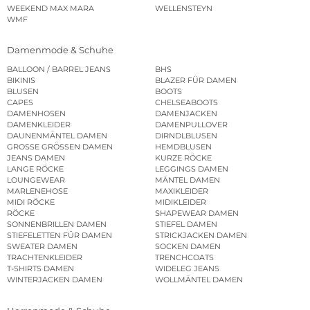
WEEKEND MAX MARA
WELLENSTEYN
WMF
Damenmode & Schuhe
BALLOON / BARREL JEANS
BHS
BIKINIS
BLAZER FÜR DAMEN
BLUSEN
BOOTS
CAPES
CHELSEABOOTS
DAMENHOSEN
DAMENJACKEN
DAMENKLEIDER
DAMENPULLOVER
DAUNENMÄNTEL DAMEN
DIRNDLBLUSEN
GROSSE GRÖSSEN DAMEN
HEMDBLUSEN
JEANS DAMEN
KURZE RÖCKE
LANGE RÖCKE
LEGGINGS DAMEN
LOUNGEWEAR
MÄNTEL DAMEN
MARLENEHOSE
MAXIKLEIDER
MIDI RÖCKE
MIDIKLEIDER
RÖCKE
SHAPEWEAR DAMEN
SONNENBRILLEN DAMEN
STIEFEL DAMEN
STIEFELETTEN FÜR DAMEN
STRICKJACKEN DAMEN
SWEATER DAMEN
SOCKEN DAMEN
TRACHTENKLEIDER
TRENCHCOATS
T-SHIRTS DAMEN
WIDELEG JEANS
WINTERJACKEN DAMEN
WOLLMÄNTEL DAMEN