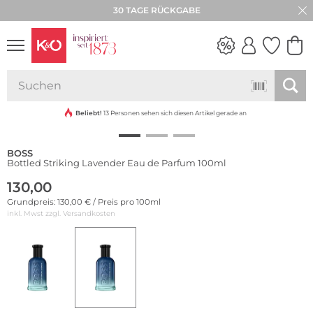
30 TAGE RÜCKGABE
Limited Edition
NEW IN
WEDDING
VIBES
Beliebt!
13 Personen sehen sich diesen Artikel gerade an
BOSS
Bottled Striking Lavender Eau de Parfum 100ml
130,00
Grundpreis: 130,00 € / Preis pro 100ml
inkl. Mwst zzgl.
Versandkosten