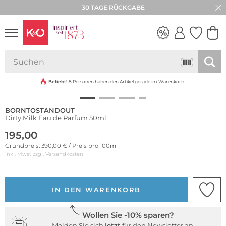
30 TAGE RÜCKGABE
NEW IN
WEDDING
VIBES
Beliebt!
8 Personen haben den Artikel gerade im Warenkorb
BORNTOSTANDOUT
Dirty Milk Eau de Parfum 50ml
195,00
Grundpreis: 390,00 € / Preis pro 100ml
inkl. Mwst zzgl.
Versandkosten
IN DEN WARENKORB
Wollen Sie -10% sparen?
Melden Sie sich
jetzt
für den Newsletter an.