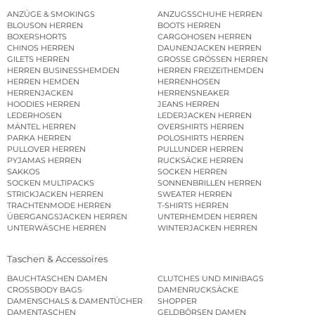
ANZÜGE & SMOKINGS
ANZUGSSCHUHE HERREN
BLOUSON HERREN
BOOTS HERREN
BOXERSHORTS
CARGOHOSEN HERREN
CHINOS HERREN
DAUNENJACKEN HERREN
GILETS HERREN
GROSSE GRÖSSEN HERREN
HERREN BUSINESSHEMDEN
HERREN FREIZEITHEMDEN
HERREN HEMDEN
HERRENHOSEN
HERRENJACKEN
HERRENSNEAKER
HOODIES HERREN
JEANS HERREN
LEDERHOSEN
LEDERJACKEN HERREN
MÄNTEL HERREN
OVERSHIRTS HERREN
PARKA HERREN
POLOSHIRTS HERREN
PULLOVER HERREN
PULLUNDER HERREN
PYJAMAS HERREN
RUCKSÄCKE HERREN
SAKKOS
SOCKEN HERREN
SOCKEN MULTIPACKS
SONNENBRILLEN HERREN
STRICKJACKEN HERREN
SWEATER HERREN
TRACHTENMODE HERREN
T-SHIRTS HERREN
ÜBERGANGSJACKEN HERREN
UNTERHEMDEN HERREN
UNTERWÄSCHE HERREN
WINTERJACKEN HERREN
Taschen & Accessoires
BAUCHTASCHEN DAMEN
CLUTCHES UND MINIBAGS
CROSSBODY BAGS
DAMENRUCKSÄCKE
DAMENSCHALS & DAMENTÜCHER
SHOPPER
DAMENTASCHEN
GELDBÖRSEN DAMEN