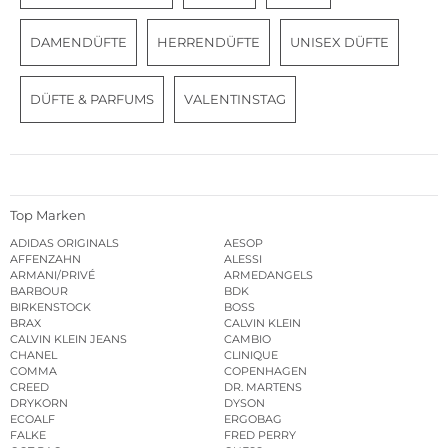
DAMENDÜFTE
HERRENDÜFTE
UNISEX DÜFTE
DÜFTE & PARFUMS
VALENTINSTAG
Top Marken
ADIDAS ORIGINALS
AESOP
AFFENZAHN
ALESSI
ARMANI/PRIVÉ
ARMEDANGELS
BARBOUR
BDK
BIRKENSTOCK
BOSS
BRAX
CALVIN KLEIN
CALVIN KLEIN JEANS
CAMBIO
CHANEL
CLINIQUE
COMMA
COPENHAGEN
CREED
DR. MARTENS
DRYKORN
DYSON
ECOALF
ERGOBAG
FALKE
FRED PERRY