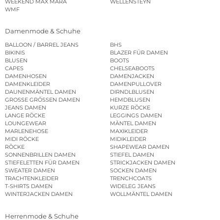
WEEKEND MAX MARA
WELLENSTEYN
WMF
Damenmode & Schuhe
BALLOON / BARREL JEANS
BHS
BIKINIS
BLAZER FÜR DAMEN
BLUSEN
BOOTS
CAPES
CHELSEABOOTS
DAMENHOSEN
DAMENJACKEN
DAMENKLEIDER
DAMENPULLOVER
DAUNENMÄNTEL DAMEN
DIRNDLBLUSEN
GROSSE GRÖSSEN DAMEN
HEMDBLUSEN
JEANS DAMEN
KURZE RÖCKE
LANGE RÖCKE
LEGGINGS DAMEN
LOUNGEWEAR
MÄNTEL DAMEN
MARLENEHOSE
MAXIKLEIDER
MIDI RÖCKE
MIDIKLEIDER
RÖCKE
SHAPEWEAR DAMEN
SONNENBRILLEN DAMEN
STIEFEL DAMEN
STIEFELETTEN FÜR DAMEN
STRICKJACKEN DAMEN
SWEATER DAMEN
SOCKEN DAMEN
TRACHTENKLEIDER
TRENCHCOATS
T-SHIRTS DAMEN
WIDELEG JEANS
WINTERJACKEN DAMEN
WOLLMÄNTEL DAMEN
Herrenmode & Schuhe