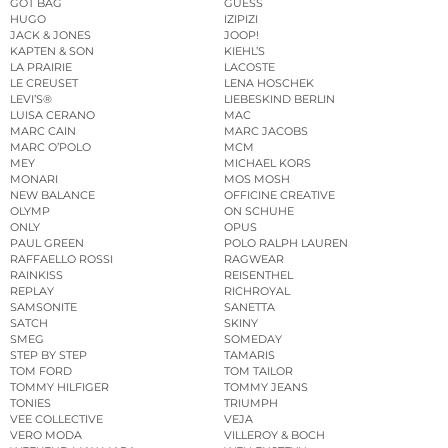
GOT BAG
GUESS
HUGO
IZIPIZI
JACK & JONES
JOOP!
KAPTEN & SON
KIEHL’S
LA PRAIRIE
LACOSTE
LE CREUSET
LENA HOSCHEK
LEVI’S®
LIEBESKIND BERLIN
LUISA CERANO
MAC
MARC CAIN
MARC JACOBS
MARC O’POLO
MCM
MEY
MICHAEL KORS
MONARI
MOS MOSH
NEW BALANCE
OFFICINE CREATIVE
OLYMP
ON SCHUHE
ONLY
OPUS
PAUL GREEN
POLO RALPH LAUREN
RAFFAELLO ROSSI
RAGWEAR
RAINKISS
REISENTHEL
REPLAY
RICHROYAL
SAMSONITE
SANETTA
SATCH
SKINY
SMEG
SOMEDAY
STEP BY STEP
TAMARIS
TOM FORD
TOM TAILOR
TOMMY HILFIGER
TOMMY JEANS
TONIES
TRIUMPH
VEE COLLECTIVE
VEJA
VERO MODA
VILLEROY & BOCH