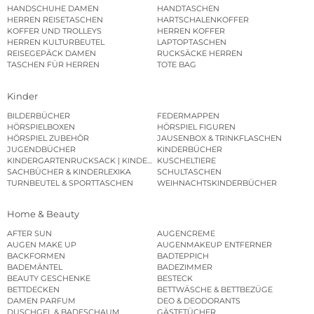
HANDSCHUHE DAMEN
HANDTASCHEN
HERREN REISETASCHEN
HARTSCHALENKOFFER
KOFFER UND TROLLEYS
HERREN KOFFER
HERREN KULTURBEUTEL
LAPTOPTASCHEN
REISEGEPÄCK DAMEN
RUCKSÄCKE HERREN
TASCHEN FÜR HERREN
TOTE BAG
Kinder
BILDERBÜCHER
FEDERMAPPEN
HÖRSPIELBOXEN
HÖRSPIEL FIGUREN
HÖRSPIEL ZUBEHÖR
JAUSENBOX & TRINKFLASCHEN
JUGENDBÜCHER
KINDERBÜCHER
KINDERGARTENRUCKSACK | KINDERGARTENBEUTEL
KUSCHELTIERE
SACHBÜCHER & KINDERLEXIKA
SCHULTASCHEN
TURNBEUTEL & SPORTTASCHEN
WEIHNACHTSKINDERBÜCHER
Home & Beauty
AFTER SUN
AUGENCREME
AUGEN MAKE UP
AUGENMAKEUP ENTFERNER
BACKFORMEN
BADTEPPICH
BADEMÄNTEL
BADEZIMMER
BEAUTY GESCHENKE
BESTECK
BETTDECKEN
BETTWÄSCHE & BETTBEZÜGE
DAMEN PARFUM
DEO & DEODORANTS
DUSCHGEL & BADESCHAUM
GÄSTETÜCHER