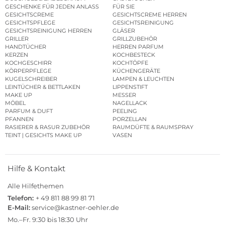
GESCHENKE FÜR JEDEN ANLASS
FÜR SIE
GESICHTSCREME
GESICHTSCREME HERREN
GESICHTSPFLEGE
GESICHTSREINIGUNG
GESICHTSREINIGUNG HERREN
GLÄSER
GRILLER
GRILLZUBEHÖR
HANDTÜCHER
HERREN PARFUM
KERZEN
KOCHBESTECK
KOCHGESCHIRR
KOCHTÖPFE
KÖRPERPFLEGE
KÜCHENGERÄTE
KUGELSCHREIBER
LAMPEN & LEUCHTEN
LEINTÜCHER & BETTLAKEN
LIPPENSTIFT
MAKE UP
MESSER
MÖBEL
NAGELLACK
PARFUM & DUFT
PEELING
PFANNEN
PORZELLAN
RASIERER & RASUR ZUBEHÖR
RAUMDÜFTE & RAUMSPRAY
TEINT | GESICHTS MAKE UP
VASEN
Hilfe & Kontakt
Alle Hilfethemen
Telefon:
+ 49 811 88 99 81 71
E-Mail:
service@kastner-oehler.de
Mo.–Fr. 9:30 bis 18:30 Uhr