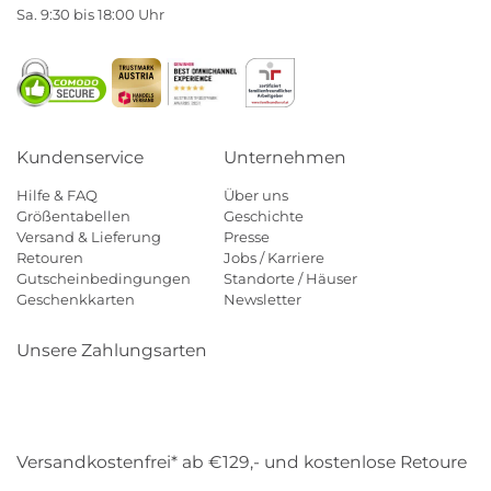
Sa. 9:30 bis 18:00 Uhr
Kundenservice
Unternehmen
Hilfe & FAQ
Über uns
Größentabellen
Geschichte
Versand & Lieferung
Presse
Retouren
Jobs / Karriere
Gutscheinbedingungen
Standorte / Häuser
Geschenkkarten
Newsletter
Unsere Zahlungsarten
Klarna
Mastercard
Visa
Diners
Applepay
Amazon
Payp
Versandkostenfrei* ab €129,- und kostenlose Retoure