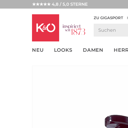
★★★★★ 4,8 / 5,0 STERNE
ZU GIGASPORT
GET THE
NEW IN
WEDDING
LOOK
VIBES
NEU
LOOKS
DAMEN
HER