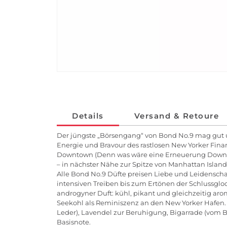
Details
Versand & Retoure
Der jüngste „Börsengang“ von Bond No.9 mag gut und 
Energie und Bravour des rastlosen New Yorker Finan
Downtown (Denn was wäre eine Erneuerung Downtown
– in nächster Nähe zur Spitze von Manhattan Islan
Alle Bond No.9 Düfte preisen Liebe und Leidenschaf
intensiven Treiben bis zum Ertönen der Schlussglock
androgyner Duft: kühl, pikant und gleichzeitig arom
Seekohl als Reminiszenz an den New Yorker Hafen.
Leder), Lavendel zur Beruhigung, Bigarrade (vom 
Basisnote.