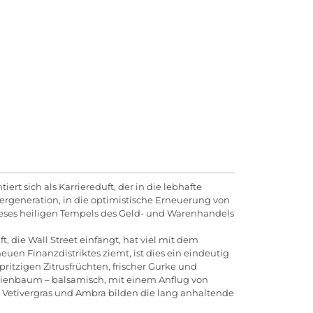
rt sich als Karriereduft, der in die lebhafte
gergeneration, in die optimistische Erneuerung von
eses heiligen Tempels des Geld- und Warenhandels
, die Wall Street einfängt, hat viel mit dem
uen Finanzdistriktes ziemt, ist dies ein eindeutig
ritzigen Zitrusfrüchten, frischer Gurke und
azienbaum – balsamisch, mit einem Anflug von
 Vetivergras und Ambra bilden die lang anhaltende