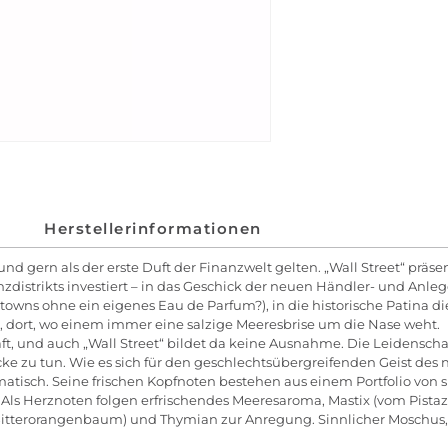
Herstellerinformationen
gern als der erste Duft der Finanzwelt gelten. „Wall Street“ präsentie
zdistrikts investiert – in das Geschick der neuen Händler- und Anle
s ohne ein eigenes Eau de Parfum?), in die historische Patina di
d, dort, wo einem immer eine salzige Meeresbrise um die Nase weht.
t, und auch „Wall Street“ bildet da keine Ausnahme. Die Leidenschaft
e zu tun. Wie es sich für den geschlechtsübergreifenden Geist des ne
atisch. Seine frischen Kopfnoten bestehen aus einem Portfolio von sp
 Als Herznoten folgen erfrischendes Meeresaroma, Mastix (vom Pist
Bitterorangenbaum) und Thymian zur Anregung. Sinnlicher Moschus,