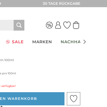
D
30 TAGE RÜCKGABE
SALE
MARKEN
NACHHALTIGKEIT
fum 100ml
is pro 100ml
 verfügbar!
DEN WARENKORB