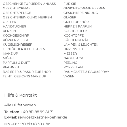
GESCHENKE FÜR JEDEN ANLASS
FÜR SIE
GESICHTSCREME
GESICHTSCREME HERREN
GESICHTSPFLEGE
GESICHTSREINIGUNG
GESICHTSREINIGUNG HERREN
GLÄSER
GRILLER
GRILLZUBEHÖR
HANDTÜCHER
HERREN PARFUM
KERZEN
KOCHBESTECK
KOCHGESCHIRR
KOCHTÖPFE
KÖRPERPFLEGE
KÜCHENGERÄTE
KUGELSCHREIBER
LAMPEN & LEUCHTEN
LEINTÜCHER & BETTLAKEN
LIPPENSTIFT
MAKE UP
MESSER
MÖBEL
NAGELLACK
PARFUM & DUFT
PEELING
PFANNEN
PORZELLAN
RASIERER & RASUR ZUBEHÖR
RAUMDÜFTE & RAUMSPRAY
TEINT | GESICHTS MAKE UP
VASEN
Hilfe & Kontakt
Alle Hilfethemen
Telefon:
+ 49 811 88 99 81 71
E-Mail:
service@kastner-oehler.de
Mo.–Fr. 9:30 bis 18:30 Uhr