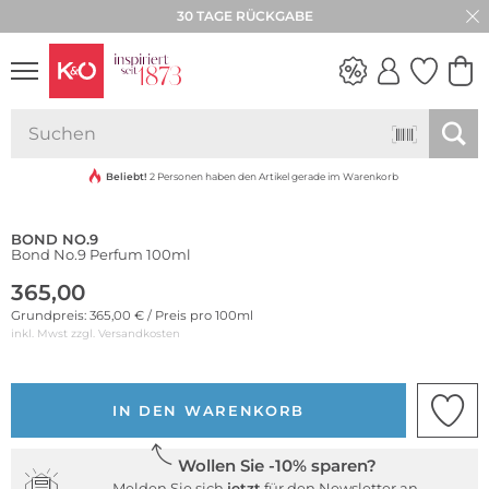
30 TAGE RÜCKGABE
NEW IN
WEDDING
VIBES
Beliebt!
2 Personen haben den Artikel gerade im Warenkorb
BOND NO.9
Bond No.9 Perfum 100ml
365,00
Grundpreis: 365,00 € / Preis pro 100ml
inkl. Mwst zzgl.
Versandkosten
IN DEN WARENKORB
Wollen Sie -10% sparen?
Melden Sie sich
jetzt
für den Newsletter an.