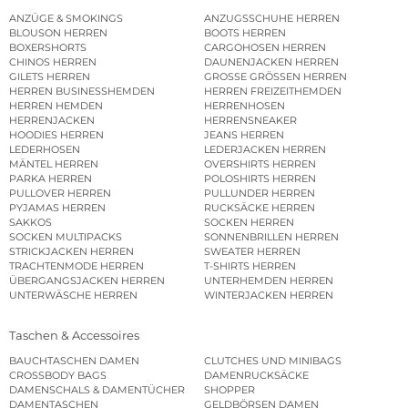
ANZÜGE & SMOKINGS
ANZUGSSCHUHE HERREN
BLOUSON HERREN
BOOTS HERREN
BOXERSHORTS
CARGOHOSEN HERREN
CHINOS HERREN
DAUNENJACKEN HERREN
GILETS HERREN
GROSSE GRÖSSEN HERREN
HERREN BUSINESSHEMDEN
HERREN FREIZEITHEMDEN
HERREN HEMDEN
HERRENHOSEN
HERRENJACKEN
HERRENSNEAKER
HOODIES HERREN
JEANS HERREN
LEDERHOSEN
LEDERJACKEN HERREN
MÄNTEL HERREN
OVERSHIRTS HERREN
PARKA HERREN
POLOSHIRTS HERREN
PULLOVER HERREN
PULLUNDER HERREN
PYJAMAS HERREN
RUCKSÄCKE HERREN
SAKKOS
SOCKEN HERREN
SOCKEN MULTIPACKS
SONNENBRILLEN HERREN
STRICKJACKEN HERREN
SWEATER HERREN
TRACHTENMODE HERREN
T-SHIRTS HERREN
ÜBERGANGSJACKEN HERREN
UNTERHEMDEN HERREN
UNTERWÄSCHE HERREN
WINTERJACKEN HERREN
Taschen & Accessoires
BAUCHTASCHEN DAMEN
CLUTCHES UND MINIBAGS
CROSSBODY BAGS
DAMENRUCKSÄCKE
DAMENSCHALS & DAMENTÜCHER
SHOPPER
DAMENTASCHEN
GELDBÖRSEN DAMEN