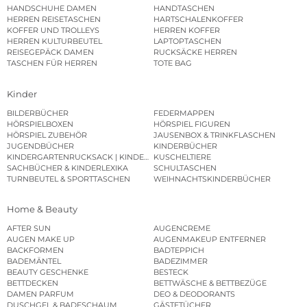
HANDSCHUHE DAMEN
HANDTASCHEN
HERREN REISETASCHEN
HARTSCHALENKOFFER
KOFFER UND TROLLEYS
HERREN KOFFER
HERREN KULTURBEUTEL
LAPTOPTASCHEN
REISEGEPÄCK DAMEN
RUCKSÄCKE HERREN
TASCHEN FÜR HERREN
TOTE BAG
Kinder
BILDERBÜCHER
FEDERMAPPEN
HÖRSPIELBOXEN
HÖRSPIEL FIGUREN
HÖRSPIEL ZUBEHÖR
JAUSENBOX & TRINKFLASCHEN
JUGENDBÜCHER
KINDERBÜCHER
KINDERGARTENRUCKSACK | KINDERGARTENBEUTEL
KUSCHELTIERE
SACHBÜCHER & KINDERLEXIKA
SCHULTASCHEN
TURNBEUTEL & SPORTTASCHEN
WEIHNACHTSKINDERBÜCHER
Home & Beauty
AFTER SUN
AUGENCREME
AUGEN MAKE UP
AUGENMAKEUP ENTFERNER
BACKFORMEN
BADTEPPICH
BADEMÄNTEL
BADEZIMMER
BEAUTY GESCHENKE
BESTECK
BETTDECKEN
BETTWÄSCHE & BETTBEZÜGE
DAMEN PARFUM
DEO & DEODORANTS
DUSCHGEL & BADESCHAUM
GÄSTETÜCHER