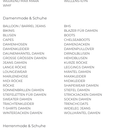
WEEKEND MAX MARA
WELLENSTEYN
WMF
Damenmode & Schuhe
BALLOON / BARREL JEANS
BHS
BIKINIS
BLAZER FÜR DAMEN
BLUSEN
BOOTS
CAPES
CHELSEABOOTS
DAMENHOSEN
DAMENJACKEN
DAMENKLEIDER
DAMENPULLOVER
DAUNENMÄNTEL DAMEN
DIRNDLBLUSEN
GROSSE GRÖSSEN DAMEN
HEMDBLUSEN
JEANS DAMEN
KURZE RÖCKE
LANGE RÖCKE
LEGGINGS DAMEN
LOUNGEWEAR
MÄNTEL DAMEN
MARLENEHOSE
MAXIKLEIDER
MIDI RÖCKE
MIDIKLEIDER
RÖCKE
SHAPEWEAR DAMEN
SONNENBRILLEN DAMEN
STIEFEL DAMEN
STIEFELETTEN FÜR DAMEN
STRICKJACKEN DAMEN
SWEATER DAMEN
SOCKEN DAMEN
TRACHTENKLEIDER
TRENCHCOATS
T-SHIRTS DAMEN
WIDELEG JEANS
WINTERJACKEN DAMEN
WOLLMÄNTEL DAMEN
Herrenmode & Schuhe