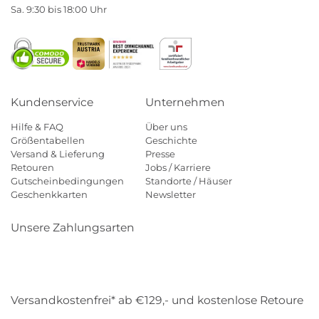
Sa. 9:30 bis 18:00 Uhr
Kundenservice
Unternehmen
Hilfe & FAQ
Über uns
Größentabellen
Geschichte
Versand & Lieferung
Presse
Retouren
Jobs / Karriere
Gutscheinbedingungen
Standorte / Häuser
Geschenkkarten
Newsletter
Unsere Zahlungsarten
Klarna
Mastercard
Visa
Diners
Applepay
Amazon
Payp
Versandkostenfrei* ab €129,- und kostenlose Retoure