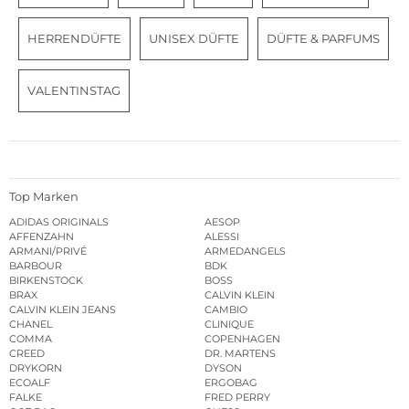
HERRENDÜFTE
UNISEX DÜFTE
DÜFTE & PARFUMS
VALENTINSTAG
Top Marken
ADIDAS ORIGINALS
AESOP
AFFENZAHN
ALESSI
ARMANI/PRIVÉ
ARMEDANGELS
BARBOUR
BDK
BIRKENSTOCK
BOSS
BRAX
CALVIN KLEIN
CALVIN KLEIN JEANS
CAMBIO
CHANEL
CLINIQUE
COMMA
COPENHAGEN
CREED
DR. MARTENS
DRYKORN
DYSON
ECOALF
ERGOBAG
FALKE
FRED PERRY