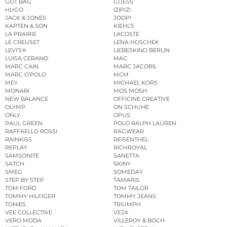
GOT BAG
GUESS
HUGO
IZIPIZI
JACK & JONES
JOOP!
KAPTEN & SON
KIEHL’S
LA PRAIRIE
LACOSTE
LE CREUSET
LENA HOSCHEK
LEVI’S®
LIEBESKIND BERLIN
LUISA CERANO
MAC
MARC CAIN
MARC JACOBS
MARC O’POLO
MCM
MEY
MICHAEL KORS
MONARI
MOS MOSH
NEW BALANCE
OFFICINE CREATIVE
OLYMP
ON SCHUHE
ONLY
OPUS
PAUL GREEN
POLO RALPH LAUREN
RAFFAELLO ROSSI
RAGWEAR
RAINKISS
REISENTHEL
REPLAY
RICHROYAL
SAMSONITE
SANETTA
SATCH
SKINY
SMEG
SOMEDAY
STEP BY STEP
TAMARIS
TOM FORD
TOM TAILOR
TOMMY HILFIGER
TOMMY JEANS
TONIES
TRIUMPH
VEE COLLECTIVE
VEJA
VERO MODA
VILLEROY & BOCH