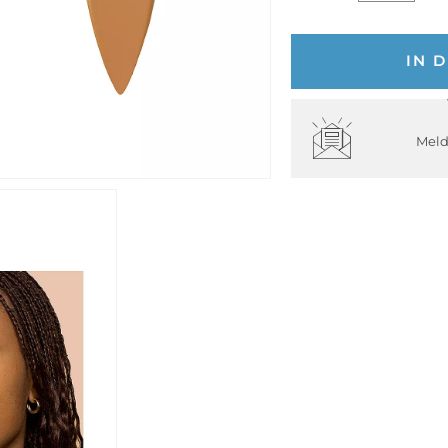
IN 
Meld