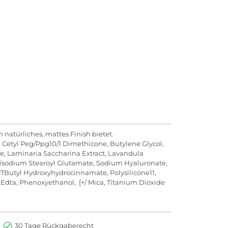
 natürliches, mattes Finish bietet.
, Cetyl Peg/Ppg10/1 Dimethicone, Butylene Glycol,
e, Laminaria Saccharina Extract, Lavandula
, Disodium Stearoyl Glutamate, Sodium Hyaluronate,
iTButyl Hydroxyhydrocinnamate, Polysilicone11,
um Edta, Phenoxyethanol, [+/ Mica, Titanium Dioxide
30 Tage Rückgaberecht