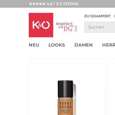
★★★★★ 4,8 / 5,0 STERNE
ZU GIGASPORT
GET THE
NEW IN
WEDDING
LOOK
VIBES
NEU
LOOKS
DAMEN
HER