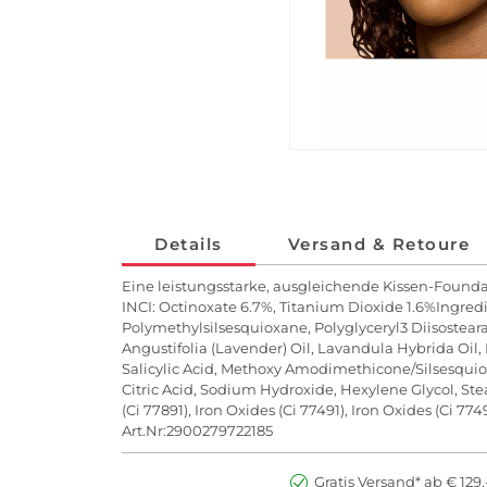
Details
Versand & Retoure
Eine leistungsstarke, ausgleichende Kissen-Foundat
INCI: Octinoxate 6.7%, Titanium Dioxide 1.6%Ingredi
Polymethylsilsesquioxane, Polyglyceryl3 Diisostea
Angustifolia (Lavender) Oil, Lavandula Hybrida Oil,
Salicylic Acid, Methoxy Amodimethicone/Silsesquio
Citric Acid, Sodium Hydroxide, Hexylene Glycol, Ste
(Ci 77891), Iron Oxides (Ci 77491), Iron Oxides (Ci 77
Art.Nr:2900279722185
Gratis Versand* ab € 129,