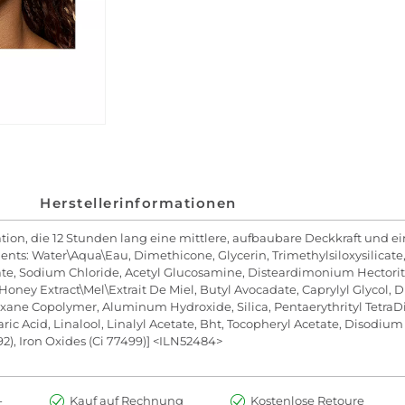
Herstellerinformationen
ion, die 12 Stunden lang eine mittlere, aufbaubare Deckkraft und ein
ents: Water\Aqua\Eau, Dimethicone, Glycerin, Trimethylsiloxysilicate
rate, Sodium Chloride, Acetyl Glucosamine, Disteardimonium Hectorit
 Honey Extract\Mel\Extrait De Miel, Butyl Avocadate, Caprylyl Glycol
xane Copolymer, Aluminum Hydroxide, Silica, Pentaerythrityl TetraD
aric Acid, Linalool, Linalyl Acetate, Bht, Tocopheryl Acetate, Disodi
492), Iron Oxides (Ci 77499)] <ILN52484>
-
Kauf auf Rechnung
Kostenlose Retoure