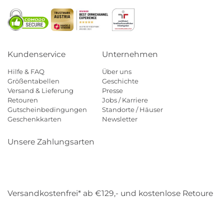
Kundenservice
Unternehmen
Hilfe & FAQ
Über uns
Größentabellen
Geschichte
Versand & Lieferung
Presse
Retouren
Jobs / Karriere
Gutscheinbedingungen
Standorte / Häuser
Geschenkkarten
Newsletter
Unsere Zahlungsarten
Klarna
Mastercard
Visa
Diners
Applepay
Amazon
Payp
Versandkostenfrei* ab €129,- und kostenlose Retoure
DHL
Gebrüder Weiss