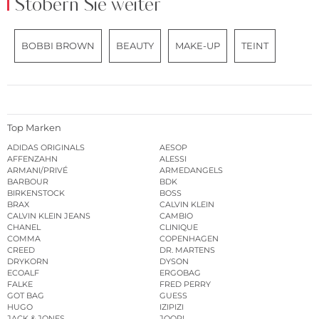
Stöbern Sie weiter
BOBBI BROWN
BEAUTY
MAKE-UP
TEINT
Top Marken
ADIDAS ORIGINALS
AESOP
AFFENZAHN
ALESSI
ARMANI/PRIVÉ
ARMEDANGELS
BARBOUR
BDK
BIRKENSTOCK
BOSS
BRAX
CALVIN KLEIN
CALVIN KLEIN JEANS
CAMBIO
CHANEL
CLINIQUE
COMMA
COPENHAGEN
CREED
DR. MARTENS
DRYKORN
DYSON
ECOALF
ERGOBAG
FALKE
FRED PERRY
GOT BAG
GUESS
HUGO
IZIPIZI
JACK & JONES
JOOP!