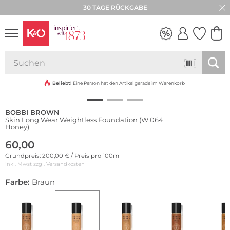
30 TAGE RÜCKGABE
WEDDING
VIBES
Beliebt!
Eine Person hat den Artikel gerade im Warenkorb
BOBBI BROWN
Skin Long Wear Weightless Foundation (W 064
Honey)
60,00
Grundpreis: 200,00 € / Preis pro 100ml
inkl. Mwst zzgl.
Versandkosten
Farbe:
Braun