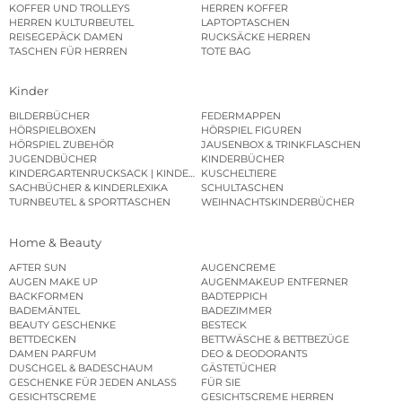
KOFFER UND TROLLEYS
HERREN KOFFER
HERREN KULTURBEUTEL
LAPTOPTASCHEN
REISEGEPÄCK DAMEN
RUCKSÄCKE HERREN
TASCHEN FÜR HERREN
TOTE BAG
Kinder
BILDERBÜCHER
FEDERMAPPEN
HÖRSPIELBOXEN
HÖRSPIEL FIGUREN
HÖRSPIEL ZUBEHÖR
JAUSENBOX & TRINKFLASCHEN
JUGENDBÜCHER
KINDERBÜCHER
KINDERGARTENRUCKSACK | KINDERGARTENBEUTEL
KUSCHELTIERE
SACHBÜCHER & KINDERLEXIKA
SCHULTASCHEN
TURNBEUTEL & SPORTTASCHEN
WEIHNACHTSKINDERBÜCHER
Home & Beauty
AFTER SUN
AUGENCREME
AUGEN MAKE UP
AUGENMAKEUP ENTFERNER
BACKFORMEN
BADTEPPICH
BADEMÄNTEL
BADEZIMMER
BEAUTY GESCHENKE
BESTECK
BETTDECKEN
BETTWÄSCHE & BETTBEZÜGE
DAMEN PARFUM
DEO & DEODORANTS
DUSCHGEL & BADESCHAUM
GÄSTETÜCHER
GESCHENKE FÜR JEDEN ANLASS
FÜR SIE
GESICHTSCREME
GESICHTSCREME HERREN