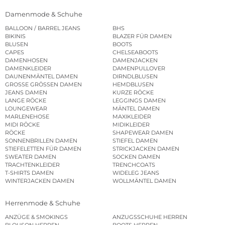
Damenmode & Schuhe
BALLOON / BARREL JEANS
BHS
BIKINIS
BLAZER FÜR DAMEN
BLUSEN
BOOTS
CAPES
CHELSEABOOTS
DAMENHOSEN
DAMENJACKEN
DAMENKLEIDER
DAMENPULLOVER
DAUNENMÄNTEL DAMEN
DIRNDLBLUSEN
GROSSE GRÖSSEN DAMEN
HEMDBLUSEN
JEANS DAMEN
KURZE RÖCKE
LANGE RÖCKE
LEGGINGS DAMEN
LOUNGEWEAR
MÄNTEL DAMEN
MARLENEHOSE
MAXIKLEIDER
MIDI RÖCKE
MIDIKLEIDER
RÖCKE
SHAPEWEAR DAMEN
SONNENBRILLEN DAMEN
STIEFEL DAMEN
STIEFELETTEN FÜR DAMEN
STRICKJACKEN DAMEN
SWEATER DAMEN
SOCKEN DAMEN
TRACHTENKLEIDER
TRENCHCOATS
T-SHIRTS DAMEN
WIDELEG JEANS
WINTERJACKEN DAMEN
WOLLMÄNTEL DAMEN
Herrenmode & Schuhe
ANZÜGE & SMOKINGS
ANZUGSSCHUHE HERREN