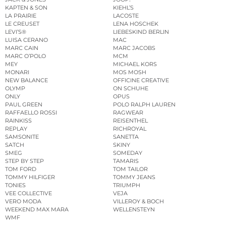
KAPTEN & SON
KIEHL’S
LA PRAIRIE
LACOSTE
LE CREUSET
LENA HOSCHEK
LEVI’S®
LIEBESKIND BERLIN
LUISA CERANO
MAC
MARC CAIN
MARC JACOBS
MARC O’POLO
MCM
MEY
MICHAEL KORS
MONARI
MOS MOSH
NEW BALANCE
OFFICINE CREATIVE
OLYMP
ON SCHUHE
ONLY
OPUS
PAUL GREEN
POLO RALPH LAUREN
RAFFAELLO ROSSI
RAGWEAR
RAINKISS
REISENTHEL
REPLAY
RICHROYAL
SAMSONITE
SANETTA
SATCH
SKINY
SMEG
SOMEDAY
STEP BY STEP
TAMARIS
TOM FORD
TOM TAILOR
TOMMY HILFIGER
TOMMY JEANS
TONIES
TRIUMPH
VEE COLLECTIVE
VEJA
VERO MODA
VILLEROY & BOCH
WEEKEND MAX MARA
WELLENSTEYN
WMF