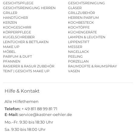
GESICHTSPFLEGE
GESICHTSREINIGUNG
GESICHTSREINIGUNG HERREN
GLÄSER
GRILLER
GRILLZUBEHÖR
HANDTÜCHER
HERREN PARFUM
KERZEN
KOCHBESTECK
KOCHGESCHIRR
KOCHTÖPFE
KÖRPERPFLEGE
KÜCHENGERÄTE
KUGELSCHREIBER
LAMPEN & LEUCHTEN
LEINTÜCHER & BETTLAKEN
LIPPENSTIFT
MAKE UP
MESSER
MÖBEL
NAGELLACK
PARFUM & DUFT
PEELING
PFANNEN
PORZELLAN
RASIERER & RASUR ZUBEHÖR
RAUMDÜFTE & RAUMSPRAY
TEINT | GESICHTS MAKE UP
VASEN
Hilfe & Kontakt
Alle Hilfethemen
Telefon:
+ 49 811 88 99 81 71
E-Mail:
service@kastner-oehler.de
Mo.–Fr. 9:30 bis 18:30 Uhr
Sa. 9:30 bis 18:00 Uhr