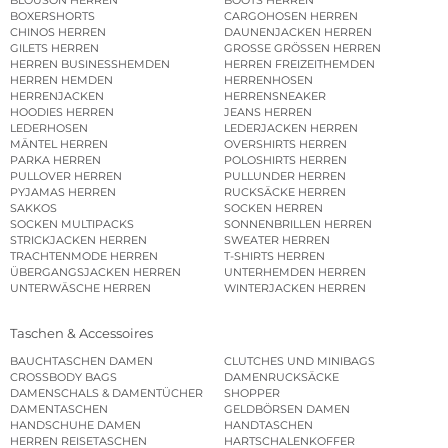
BLOUSON HERREN
BOOTS HERREN
BOXERSHORTS
CARGOHOSEN HERREN
CHINOS HERREN
DAUNENJACKEN HERREN
GILETS HERREN
GROSSE GRÖSSEN HERREN
HERREN BUSINESSHEMDEN
HERREN FREIZEITHEMDEN
HERREN HEMDEN
HERRENHOSEN
HERRENJACKEN
HERRENSNEAKER
HOODIES HERREN
JEANS HERREN
LEDERHOSEN
LEDERJACKEN HERREN
MÄNTEL HERREN
OVERSHIRTS HERREN
PARKA HERREN
POLOSHIRTS HERREN
PULLOVER HERREN
PULLUNDER HERREN
PYJAMAS HERREN
RUCKSÄCKE HERREN
SAKKOS
SOCKEN HERREN
SOCKEN MULTIPACKS
SONNENBRILLEN HERREN
STRICKJACKEN HERREN
SWEATER HERREN
TRACHTENMODE HERREN
T-SHIRTS HERREN
ÜBERGANGSJACKEN HERREN
UNTERHEMDEN HERREN
UNTERWÄSCHE HERREN
WINTERJACKEN HERREN
Taschen & Accessoires
BAUCHTASCHEN DAMEN
CLUTCHES UND MINIBAGS
CROSSBODY BAGS
DAMENRUCKSÄCKE
DAMENSCHALS & DAMENTÜCHER
SHOPPER
DAMENTASCHEN
GELDBÖRSEN DAMEN
HANDSCHUHE DAMEN
HANDTASCHEN
HERREN REISETASCHEN
HARTSCHALENKOFFER