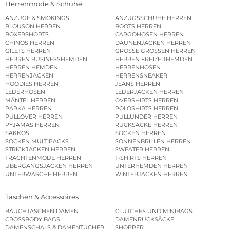
Herrenmode & Schuhe
ANZÜGE & SMOKINGS
ANZUGSSCHUHE HERREN
BLOUSON HERREN
BOOTS HERREN
BOXERSHORTS
CARGOHOSEN HERREN
CHINOS HERREN
DAUNENJACKEN HERREN
GILETS HERREN
GROSSE GRÖSSEN HERREN
HERREN BUSINESSHEMDEN
HERREN FREIZEITHEMDEN
HERREN HEMDEN
HERRENHOSEN
HERRENJACKEN
HERRENSNEAKER
HOODIES HERREN
JEANS HERREN
LEDERHOSEN
LEDERJACKEN HERREN
MÄNTEL HERREN
OVERSHIRTS HERREN
PARKA HERREN
POLOSHIRTS HERREN
PULLOVER HERREN
PULLUNDER HERREN
PYJAMAS HERREN
RUCKSÄCKE HERREN
SAKKOS
SOCKEN HERREN
SOCKEN MULTIPACKS
SONNENBRILLEN HERREN
STRICKJACKEN HERREN
SWEATER HERREN
TRACHTENMODE HERREN
T-SHIRTS HERREN
ÜBERGANGSJACKEN HERREN
UNTERHEMDEN HERREN
UNTERWÄSCHE HERREN
WINTERJACKEN HERREN
Taschen & Accessoires
BAUCHTASCHEN DAMEN
CLUTCHES UND MINIBAGS
CROSSBODY BAGS
DAMENRUCKSÄCKE
DAMENSCHALS & DAMENTÜCHER
SHOPPER