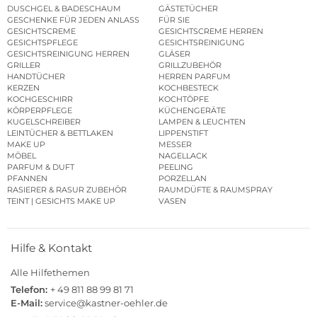
DUSCHGEL & BADESCHAUM
GÄSTETÜCHER
GESCHENKE FÜR JEDEN ANLASS
FÜR SIE
GESICHTSCREME
GESICHTSCREME HERREN
GESICHTSPFLEGE
GESICHTSREINIGUNG
GESICHTSREINIGUNG HERREN
GLÄSER
GRILLER
GRILLZUBEHÖR
HANDTÜCHER
HERREN PARFUM
KERZEN
KOCHBESTECK
KOCHGESCHIRR
KOCHTÖPFE
KÖRPERPFLEGE
KÜCHENGERÄTE
KUGELSCHREIBER
LAMPEN & LEUCHTEN
LEINTÜCHER & BETTLAKEN
LIPPENSTIFT
MAKE UP
MESSER
MÖBEL
NAGELLACK
PARFUM & DUFT
PEELING
PFANNEN
PORZELLAN
RASIERER & RASUR ZUBEHÖR
RAUMDÜFTE & RAUMSPRAY
TEINT | GESICHTS MAKE UP
VASEN
Hilfe & Kontakt
Alle Hilfethemen
Telefon:
+ 49 811 88 99 81 71
E-Mail:
service@kastner-oehler.de