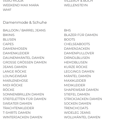
VERO MODA
VILLEROY & BOCH
WEEKEND MAX MARA
WELLENSTEYN
WMF
Damenmode & Schuhe
BALLOON / BARREL JEANS
BHS
BIKINIS
BLAZER FÜR DAMEN
BLUSEN
BOOTS
CAPES
CHELSEABOOTS
DAMENHOSEN
DAMENJACKEN
DAMENKLEIDER
DAMENPULLOVER
DAUNENMÄNTEL DAMEN
DIRNDLBLUSEN
GROSSE GRÖSSEN DAMEN
HEMDBLUSEN
JEANS DAMEN
KURZE RÖCKE
LANGE RÖCKE
LEGGINGS DAMEN
LOUNGEWEAR
MÄNTEL DAMEN
MARLENEHOSE
MAXIKLEIDER
MIDI RÖCKE
MIDIKLEIDER
RÖCKE
SHAPEWEAR DAMEN
SONNENBRILLEN DAMEN
STIEFEL DAMEN
STIEFELETTEN FÜR DAMEN
STRICKJACKEN DAMEN
SWEATER DAMEN
SOCKEN DAMEN
TRACHTENKLEIDER
TRENCHCOATS
T-SHIRTS DAMEN
WIDELEG JEANS
WINTERJACKEN DAMEN
WOLLMÄNTEL DAMEN