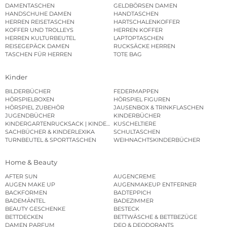
DAMENTASCHEN
GELDBÖRSEN DAMEN
HANDSCHUHE DAMEN
HANDTASCHEN
HERREN REISETASCHEN
HARTSCHALENKOFFER
KOFFER UND TROLLEYS
HERREN KOFFER
HERREN KULTURBEUTEL
LAPTOPTASCHEN
REISEGEPÄCK DAMEN
RUCKSÄCKE HERREN
TASCHEN FÜR HERREN
TOTE BAG
Kinder
BILDERBÜCHER
FEDERMAPPEN
HÖRSPIELBOXEN
HÖRSPIEL FIGUREN
HÖRSPIEL ZUBEHÖR
JAUSENBOX & TRINKFLASCHEN
JUGENDBÜCHER
KINDERBÜCHER
KINDERGARTENRUCKSACK | KINDERGARTENBEUTEL
KUSCHELTIERE
SACHBÜCHER & KINDERLEXIKA
SCHULTASCHEN
TURNBEUTEL & SPORTTASCHEN
WEIHNACHTSKINDERBÜCHER
Home & Beauty
AFTER SUN
AUGENCREME
AUGEN MAKE UP
AUGENMAKEUP ENTFERNER
BACKFORMEN
BADTEPPICH
BADEMÄNTEL
BADEZIMMER
BEAUTY GESCHENKE
BESTECK
BETTDECKEN
BETTWÄSCHE & BETTBEZÜGE
DAMEN PARFUM
DEO & DEODORANTS