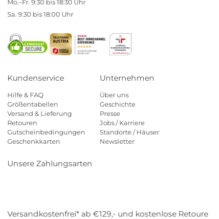
Mo.–Fr. 9:30 bis 18:30 Uhr
Sa. 9:30 bis 18:00 Uhr
Kundenservice
Unternehmen
Hilfe & FAQ
Über uns
Größentabellen
Geschichte
Versand & Lieferung
Presse
Retouren
Jobs / Karriere
Gutscheinbedingungen
Standorte / Häuser
Geschenkkarten
Newsletter
Unsere Zahlungsarten
Klarna
Mastercard
Visa
Diners
Applepay
Amazon
Payp
Versandkostenfrei* ab €129,- und kostenlose Retoure