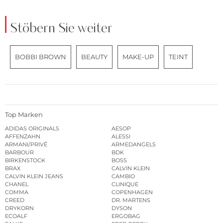
Stöbern Sie weiter
BOBBI BROWN
BEAUTY
MAKE-UP
TEINT
Top Marken
ADIDAS ORIGINALS
AESOP
AFFENZAHN
ALESSI
ARMANI/PRIVÉ
ARMEDANGELS
BARBOUR
BDK
BIRKENSTOCK
BOSS
BRAX
CALVIN KLEIN
CALVIN KLEIN JEANS
CAMBIO
CHANEL
CLINIQUE
COMMA
COPENHAGEN
CREED
DR. MARTENS
DRYKORN
DYSON
ECOALF
ERGOBAG