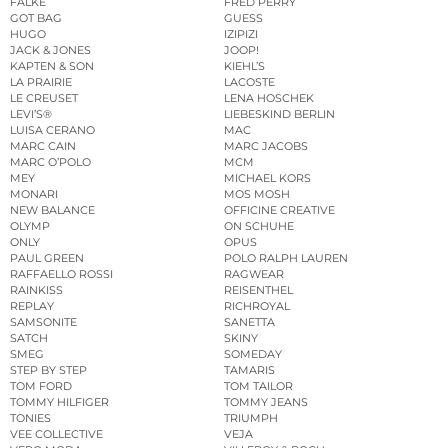
FALKE
FRED PERRY
GOT BAG
GUESS
HUGO
IZIPIZI
JACK & JONES
JOOP!
KAPTEN & SON
KIEHL’S
LA PRAIRIE
LACOSTE
LE CREUSET
LENA HOSCHEK
LEVI’S®
LIEBESKIND BERLIN
LUISA CERANO
MAC
MARC CAIN
MARC JACOBS
MARC O’POLO
MCM
MEY
MICHAEL KORS
MONARI
MOS MOSH
NEW BALANCE
OFFICINE CREATIVE
OLYMP
ON SCHUHE
ONLY
OPUS
PAUL GREEN
POLO RALPH LAUREN
RAFFAELLO ROSSI
RAGWEAR
RAINKISS
REISENTHEL
REPLAY
RICHROYAL
SAMSONITE
SANETTA
SATCH
SKINY
SMEG
SOMEDAY
STEP BY STEP
TAMARIS
TOM FORD
TOM TAILOR
TOMMY HILFIGER
TOMMY JEANS
TONIES
TRIUMPH
VEE COLLECTIVE
VEJA