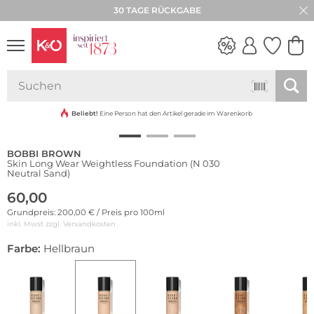
30 TAGE RÜCKGABE
NEW IN
WEDDING
VIBES
Beliebt!
Eine Person hat den Artikel gerade im Warenkorb
BOBBI BROWN
Skin Long Wear Weightless Foundation (N 030
Neutral Sand)
60,00
Grundpreis: 200,00 € / Preis pro 100ml
inkl. Mwst zzgl.
Versandkosten
Farbe:
Hellbraun