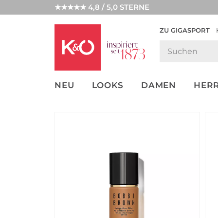
★★★★★ 4,8 / 5,0 STERNE
ZU GIGASPORT
GET THE
NEW IN
WEDDING
LOOK
VIBES
NEU
LOOKS
DAMEN
HER