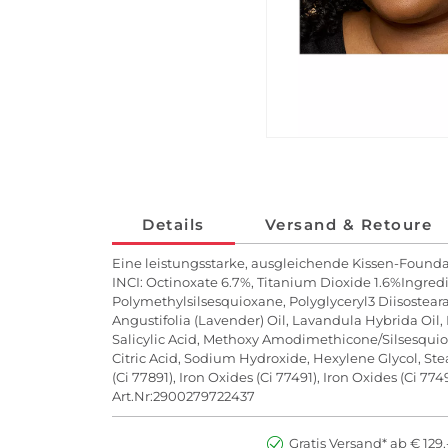
Details
Versand & Retoure
Eine leistungsstarke, ausgleichende Kissen-Foundat
INCI: Octinoxate 6.7%, Titanium Dioxide 1.6%Ingredi
Polymethylsilsesquioxane, Polyglyceryl3 Diisostea
Angustifolia (Lavender) Oil, Lavandula Hybrida Oil,
Salicylic Acid, Methoxy Amodimethicone/Silsesquio
Citric Acid, Sodium Hydroxide, Hexylene Glycol, Ste
(Ci 77891), Iron Oxides (Ci 77491), Iron Oxides (Ci 77
Art.Nr:2900279722437
Gratis Versand* ab € 129,