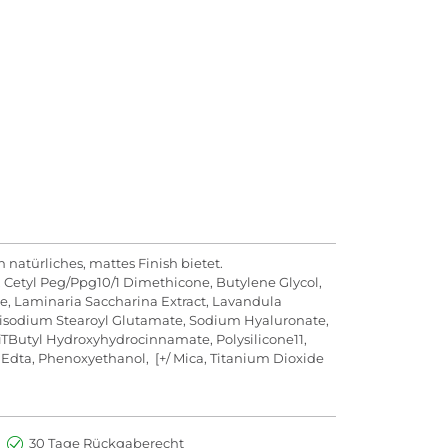
 natürliches, mattes Finish bietet.
, Cetyl Peg/Ppg10/1 Dimethicone, Butylene Glycol,
e, Laminaria Saccharina Extract, Lavandula
, Disodium Stearoyl Glutamate, Sodium Hyaluronate,
iTButyl Hydroxyhydrocinnamate, Polysilicone11,
um Edta, Phenoxyethanol, [+/ Mica, Titanium Dioxide
30 Tage Rückgaberecht