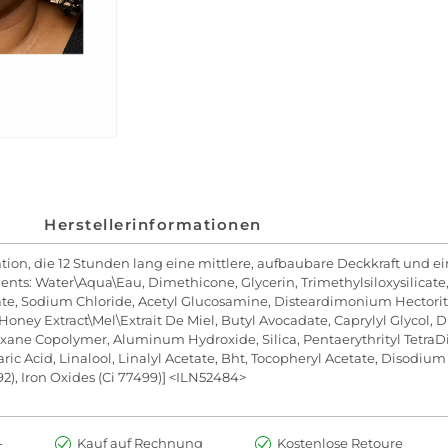
Herstellerinformationen
ion, die 12 Stunden lang eine mittlere, aufbaubare Deckkraft und ein
ents: Water\Aqua\Eau, Dimethicone, Glycerin, Trimethylsiloxysilicate
rate, Sodium Chloride, Acetyl Glucosamine, Disteardimonium Hectorit
 Honey Extract\Mel\Extrait De Miel, Butyl Avocadate, Caprylyl Glycol
xane Copolymer, Aluminum Hydroxide, Silica, Pentaerythrityl TetraD
aric Acid, Linalool, Linalyl Acetate, Bht, Tocopheryl Acetate, Disodi
492), Iron Oxides (Ci 77499)] <ILN52484>
-
Kauf auf Rechnung
Kostenlose Retoure