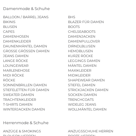
Damenmode & Schuhe
BALLOON / BARREL JEANS
BHS
BIKINIS
BLAZER FÜR DAMEN
BLUSEN
BOOTS
CAPES
CHELSEABOOTS
DAMENHOSEN
DAMENJACKEN
DAMENKLEIDER
DAMENPULLOVER
DAUNENMÄNTEL DAMEN
DIRNDLBLUSEN
GROSSE GRÖSSEN DAMEN
HEMDBLUSEN
JEANS DAMEN
KURZE RÖCKE
LANGE RÖCKE
LEGGINGS DAMEN
LOUNGEWEAR
MÄNTEL DAMEN
MARLENEHOSE
MAXIKLEIDER
MIDI RÖCKE
MIDIKLEIDER
RÖCKE
SHAPEWEAR DAMEN
SONNENBRILLEN DAMEN
STIEFEL DAMEN
STIEFELETTEN FÜR DAMEN
STRICKJACKEN DAMEN
SWEATER DAMEN
SOCKEN DAMEN
TRACHTENKLEIDER
TRENCHCOATS
T-SHIRTS DAMEN
WIDELEG JEANS
WINTERJACKEN DAMEN
WOLLMÄNTEL DAMEN
Herrenmode & Schuhe
ANZÜGE & SMOKINGS
ANZUGSSCHUHE HERREN