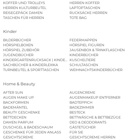
KOFFER UND TROLLEYS
HERREN KOFFER
HERREN KULTURBEUTEL
LAPTOPTASCHEN
REISEGEPÄCK DAMEN
RUCKSÄCKE HERREN
TASCHEN FÜR HERREN
TOTE BAG
Kinder
BILDERBÜCHER
FEDERMAPPEN
HÖRSPIELBOXEN
HÖRSPIEL FIGUREN
HÖRSPIEL ZUBEHÖR
JAUSENBOX & TRINKFLASCHEN
JUGENDBÜCHER
KINDERBÜCHER
KINDERGARTENRUCKSACK | KINDERGARTENBEUTEL
KUSCHELTIERE
SACHBÜCHER & KINDERLEXIKA
SCHULTASCHEN
TURNBEUTEL & SPORTTASCHEN
WEIHNACHTSKINDERBÜCHER
Home & Beauty
AFTER SUN
AUGENCREME
AUGEN MAKE UP
AUGENMAKEUP ENTFERNER
BACKFORMEN
BADTEPPICH
BADEMÄNTEL
BADEZIMMER
BEAUTY GESCHENKE
BESTECK
BETTDECKEN
BETTWÄSCHE & BETTBEZÜGE
DAMEN PARFUM
DEO & DEODORANTS
DUSCHGEL & BADESCHAUM
GÄSTETÜCHER
GESCHENKE FÜR JEDEN ANLASS
FÜR SIE
GESICHTSCREME
GESICHTSCREME HERREN