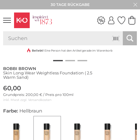
30 TAGE RÜCKGABE
NEW IN
WEDDING
VIBES
Beliebt!
Eine Person hat den Artikel gerade im Warenkorb
BOBBI BROWN
Skin Long Wear Weightless Foundation ( 2.5
Warm Sand)
60,00
Grundpreis: 200,00 € / Preis pro 100ml
inkl. Mwst zzgl.
Versandkosten
Farbe:
Hellbraun