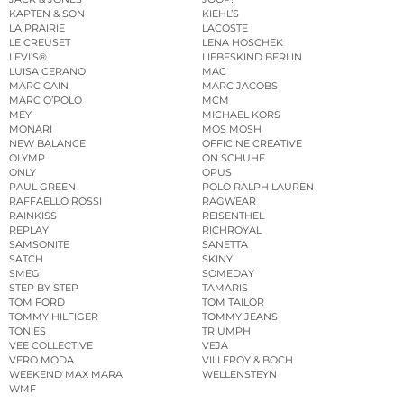
KAPTEN & SON
KIEHL’S
LA PRAIRIE
LACOSTE
LE CREUSET
LENA HOSCHEK
LEVI’S®
LIEBESKIND BERLIN
LUISA CERANO
MAC
MARC CAIN
MARC JACOBS
MARC O’POLO
MCM
MEY
MICHAEL KORS
MONARI
MOS MOSH
NEW BALANCE
OFFICINE CREATIVE
OLYMP
ON SCHUHE
ONLY
OPUS
PAUL GREEN
POLO RALPH LAUREN
RAFFAELLO ROSSI
RAGWEAR
RAINKISS
REISENTHEL
REPLAY
RICHROYAL
SAMSONITE
SANETTA
SATCH
SKINY
SMEG
SOMEDAY
STEP BY STEP
TAMARIS
TOM FORD
TOM TAILOR
TOMMY HILFIGER
TOMMY JEANS
TONIES
TRIUMPH
VEE COLLECTIVE
VEJA
VERO MODA
VILLEROY & BOCH
WEEKEND MAX MARA
WELLENSTEYN
WMF