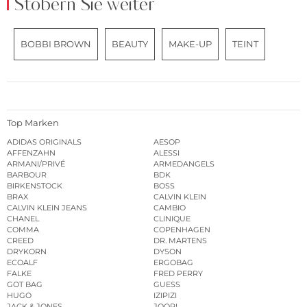
Stöbern Sie weiter
BOBBI BROWN
BEAUTY
MAKE-UP
TEINT
Top Marken
ADIDAS ORIGINALS
AESOP
AFFENZAHN
ALESSI
ARMANI/PRIVÉ
ARMEDANGELS
BARBOUR
BDK
BIRKENSTOCK
BOSS
BRAX
CALVIN KLEIN
CALVIN KLEIN JEANS
CAMBIO
CHANEL
CLINIQUE
COMMA
COPENHAGEN
CREED
DR. MARTENS
DRYKORN
DYSON
ECOALF
ERGOBAG
FALKE
FRED PERRY
GOT BAG
GUESS
HUGO
IZIPIZI
JACK & JONES
JOOP!