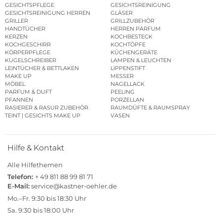
GESICHTSPFLEGE
GESICHTSREINIGUNG
GESICHTSREINIGUNG HERREN
GLÄSER
GRILLER
GRILLZUBEHÖR
HANDTÜCHER
HERREN PARFUM
KERZEN
KOCHBESTECK
KOCHGESCHIRR
KOCHTÖPFE
KÖRPERPFLEGE
KÜCHENGERÄTE
KUGELSCHREIBER
LAMPEN & LEUCHTEN
LEINTÜCHER & BETTLAKEN
LIPPENSTIFT
MAKE UP
MESSER
MÖBEL
NAGELLACK
PARFUM & DUFT
PEELING
PFANNEN
PORZELLAN
RASIERER & RASUR ZUBEHÖR
RAUMDÜFTE & RAUMSPRAY
TEINT | GESICHTS MAKE UP
VASEN
Hilfe & Kontakt
Alle Hilfethemen
Telefon:
+ 49 811 88 99 81 71
E-Mail:
service@kastner-oehler.de
Mo.–Fr. 9:30 bis 18:30 Uhr
Sa. 9:30 bis 18:00 Uhr