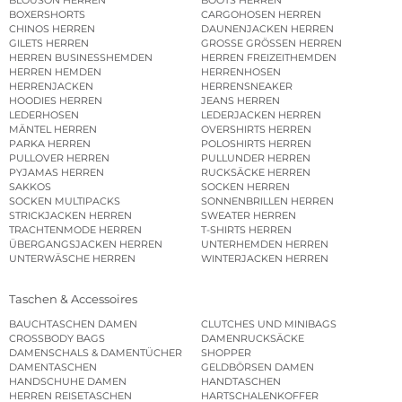
BLOUSON HERREN
BOOTS HERREN
BOXERSHORTS
CARGOHOSEN HERREN
CHINOS HERREN
DAUNENJACKEN HERREN
GILETS HERREN
GROSSE GRÖSSEN HERREN
HERREN BUSINESSHEMDEN
HERREN FREIZEITHEMDEN
HERREN HEMDEN
HERRENHOSEN
HERRENJACKEN
HERRENSNEAKER
HOODIES HERREN
JEANS HERREN
LEDERHOSEN
LEDERJACKEN HERREN
MÄNTEL HERREN
OVERSHIRTS HERREN
PARKA HERREN
POLOSHIRTS HERREN
PULLOVER HERREN
PULLUNDER HERREN
PYJAMAS HERREN
RUCKSÄCKE HERREN
SAKKOS
SOCKEN HERREN
SOCKEN MULTIPACKS
SONNENBRILLEN HERREN
STRICKJACKEN HERREN
SWEATER HERREN
TRACHTENMODE HERREN
T-SHIRTS HERREN
ÜBERGANGSJACKEN HERREN
UNTERHEMDEN HERREN
UNTERWÄSCHE HERREN
WINTERJACKEN HERREN
Taschen & Accessoires
BAUCHTASCHEN DAMEN
CLUTCHES UND MINIBAGS
CROSSBODY BAGS
DAMENRUCKSÄCKE
DAMENSCHALS & DAMENTÜCHER
SHOPPER
DAMENTASCHEN
GELDBÖRSEN DAMEN
HANDSCHUHE DAMEN
HANDTASCHEN
HERREN REISETASCHEN
HARTSCHALENKOFFER