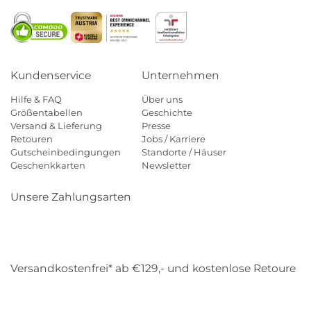
Kundenservice
Unternehmen
Hilfe & FAQ
Über uns
Größentabellen
Geschichte
Versand & Lieferung
Presse
Retouren
Jobs / Karriere
Gutscheinbedingungen
Standorte / Häuser
Geschenkkarten
Newsletter
Unsere Zahlungsarten
Klarna
Mastercard
Visa
Diners
Applepay
Amazon
Payp
Versandkostenfrei* ab €129,- und kostenlose Retoure
DHL
Gebrüder Weiss