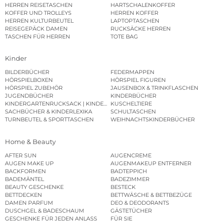
HERREN REISETASCHEN
HARTSCHALENKOFFER
KOFFER UND TROLLEYS
HERREN KOFFER
HERREN KULTURBEUTEL
LAPTOPTASCHEN
REISEGEPÄCK DAMEN
RUCKSÄCKE HERREN
TASCHEN FÜR HERREN
TOTE BAG
Kinder
BILDERBÜCHER
FEDERMAPPEN
HÖRSPIELBOXEN
HÖRSPIEL FIGUREN
HÖRSPIEL ZUBEHÖR
JAUSENBOX & TRINKFLASCHEN
JUGENDBÜCHER
KINDERBÜCHER
KINDERGARTENRUCKSACK | KINDERGARTENBEUTEL
KUSCHELTIERE
SACHBÜCHER & KINDERLEXIKA
SCHULTASCHEN
TURNBEUTEL & SPORTTASCHEN
WEIHNACHTSKINDERBÜCHER
Home & Beauty
AFTER SUN
AUGENCREME
AUGEN MAKE UP
AUGENMAKEUP ENTFERNER
BACKFORMEN
BADTEPPICH
BADEMÄNTEL
BADEZIMMER
BEAUTY GESCHENKE
BESTECK
BETTDECKEN
BETTWÄSCHE & BETTBEZÜGE
DAMEN PARFUM
DEO & DEODORANTS
DUSCHGEL & BADESCHAUM
GÄSTETÜCHER
GESCHENKE FÜR JEDEN ANLASS
FÜR SIE