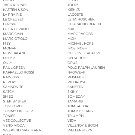
HUGO
IZIPIZI
JACK & JONES
JOOP!
KAPTEN & SON
KIEHL’S
LA PRAIRIE
LACOSTE
LE CREUSET
LENA HOSCHEK
LEVI’S®
LIEBESKIND BERLIN
LUISA CERANO
MAC
MARC CAIN
MARC JACOBS
MARC O’POLO
MCM
MEY
MICHAEL KORS
MONARI
MOS MOSH
NEW BALANCE
OFFICINE CREATIVE
OLYMP
ON SCHUHE
ONLY
OPUS
PAUL GREEN
POLO RALPH LAUREN
RAFFAELLO ROSSI
RAGWEAR
RAINKISS
REISENTHEL
REPLAY
RICHROYAL
SAMSONITE
SANETTA
SATCH
SKINY
SMEG
SOMEDAY
STEP BY STEP
TAMARIS
TOM FORD
TOM TAILOR
TOMMY HILFIGER
TOMMY JEANS
TONIES
TRIUMPH
VEE COLLECTIVE
VEJA
VERO MODA
VILLEROY & BOCH
WEEKEND MAX MARA
WELLENSTEYN