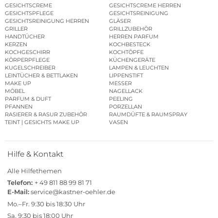
GESICHTSCREME
GESICHTSCREME HERREN
GESICHTSPFLEGE
GESICHTSREINIGUNG
GESICHTSREINIGUNG HERREN
GLÄSER
GRILLER
GRILLZUBEHÖR
HANDTÜCHER
HERREN PARFUM
KERZEN
KOCHBESTECK
KOCHGESCHIRR
KOCHTÖPFE
KÖRPERPFLEGE
KÜCHENGERÄTE
KUGELSCHREIBER
LAMPEN & LEUCHTEN
LEINTÜCHER & BETTLAKEN
LIPPENSTIFT
MAKE UP
MESSER
MÖBEL
NAGELLACK
PARFUM & DUFT
PEELING
PFANNEN
PORZELLAN
RASIERER & RASUR ZUBEHÖR
RAUMDÜFTE & RAUMSPRAY
TEINT | GESICHTS MAKE UP
VASEN
Hilfe & Kontakt
Alle Hilfethemen
Telefon:
+ 49 811 88 99 81 71
E-Mail:
service@kastner-oehler.de
Mo.–Fr. 9:30 bis 18:30 Uhr
Sa. 9:30 bis 18:00 Uhr