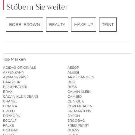
Stöbern Sie weiter
BOBBI BROWN
BEAUTY
MAKE-UP
TEINT
Top Marken
ADIDAS ORIGINALS
AESOP
AFFENZAHN
ALESSI
ARMANI/PRIVÉ
ARMEDANGELS
BARBOUR
BDK
BIRKENSTOCK
BOSS
BRAX
CALVIN KLEIN
CALVIN KLEIN JEANS
CAMBIO
CHANEL
CLINIQUE
COMMA
COPENHAGEN
CREED
DR. MARTENS
DRYKORN
DYSON
ECOALF
ERGOBAG
FALKE
FRED PERRY
GOT BAG
GUESS