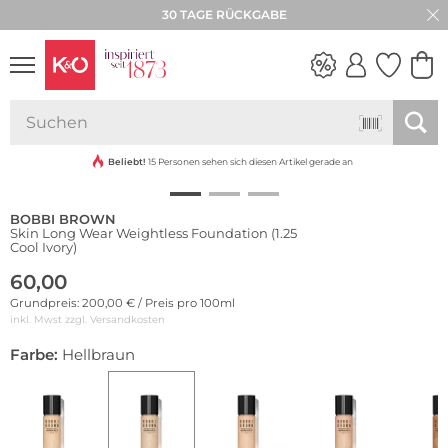
30 TAGE RÜCKGABE
NEW IN
WEDDING
VIBES
Beliebt!
15 Personen sehen sich diesen Artikel gerade an
BOBBI BROWN
Skin Long Wear Weightless Foundation (1.25
Cool Ivory)
60,00
Grundpreis: 200,00 € / Preis pro 100ml
inkl. Mwst zzgl.
Versandkosten
Farbe:
Hellbraun