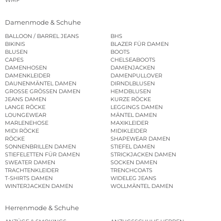
WMF
Damenmode & Schuhe
BALLOON / BARREL JEANS
BHS
BIKINIS
BLAZER FÜR DAMEN
BLUSEN
BOOTS
CAPES
CHELSEABOOTS
DAMENHOSEN
DAMENJACKEN
DAMENKLEIDER
DAMENPULLOVER
DAUNENMÄNTEL DAMEN
DIRNDLBLUSEN
GROSSE GRÖSSEN DAMEN
HEMDBLUSEN
JEANS DAMEN
KURZE RÖCKE
LANGE RÖCKE
LEGGINGS DAMEN
LOUNGEWEAR
MÄNTEL DAMEN
MARLENEHOSE
MAXIKLEIDER
MIDI RÖCKE
MIDIKLEIDER
RÖCKE
SHAPEWEAR DAMEN
SONNENBRILLEN DAMEN
STIEFEL DAMEN
STIEFELETTEN FÜR DAMEN
STRICKJACKEN DAMEN
SWEATER DAMEN
SOCKEN DAMEN
TRACHTENKLEIDER
TRENCHCOATS
T-SHIRTS DAMEN
WIDELEG JEANS
WINTERJACKEN DAMEN
WOLLMÄNTEL DAMEN
Herrenmode & Schuhe