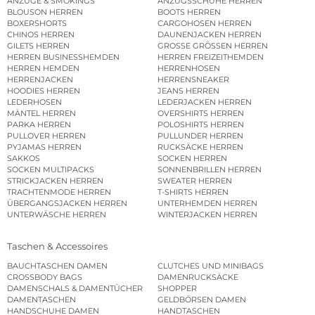
ANZÜGE & SMOKINGS
ANZUGSSCHUHE HERREN
BLOUSON HERREN
BOOTS HERREN
BOXERSHORTS
CARGOHOSEN HERREN
CHINOS HERREN
DAUNENJACKEN HERREN
GILETS HERREN
GROSSE GRÖSSEN HERREN
HERREN BUSINESSHEMDEN
HERREN FREIZEITHEMDEN
HERREN HEMDEN
HERRENHOSEN
HERRENJACKEN
HERRENSNEAKER
HOODIES HERREN
JEANS HERREN
LEDERHOSEN
LEDERJACKEN HERREN
MÄNTEL HERREN
OVERSHIRTS HERREN
PARKA HERREN
POLOSHIRTS HERREN
PULLOVER HERREN
PULLUNDER HERREN
PYJAMAS HERREN
RUCKSÄCKE HERREN
SAKKOS
SOCKEN HERREN
SOCKEN MULTIPACKS
SONNENBRILLEN HERREN
STRICKJACKEN HERREN
SWEATER HERREN
TRACHTENMODE HERREN
T-SHIRTS HERREN
ÜBERGANGSJACKEN HERREN
UNTERHEMDEN HERREN
UNTERWÄSCHE HERREN
WINTERJACKEN HERREN
Taschen & Accessoires
BAUCHTASCHEN DAMEN
CLUTCHES UND MINIBAGS
CROSSBODY BAGS
DAMENRUCKSÄCKE
DAMENSCHALS & DAMENTÜCHER
SHOPPER
DAMENTASCHEN
GELDBÖRSEN DAMEN
HANDSCHUHE DAMEN
HANDTASCHEN