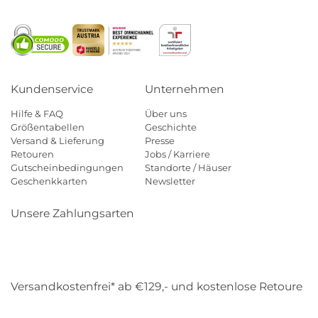
Kundenservice
Unternehmen
Hilfe & FAQ
Über uns
Größentabellen
Geschichte
Versand & Lieferung
Presse
Retouren
Jobs / Karriere
Gutscheinbedingungen
Standorte / Häuser
Geschenkkarten
Newsletter
Unsere Zahlungsarten
Klarna
Mastercard
Visa
Diners
Applepay
Amazon
Payp
Versandkostenfrei* ab €129,- und kostenlose Retoure
DHL
Gebrüder Weiss