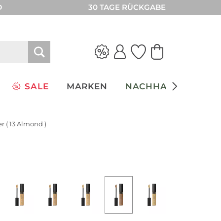
D
30 TAGE RÜCKGABE
SALE
MARKEN
NACHHALTIGKEIT
r ( 13 Almond )