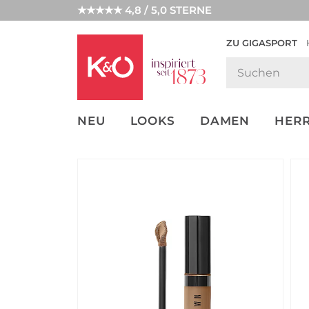
★★★★★ 4,8 / 5,0 STERNE
ZU GIGASPORT
GET THE
NEW IN
WEDDING
LOOK
VIBES
NEU
LOOKS
DAMEN
HER