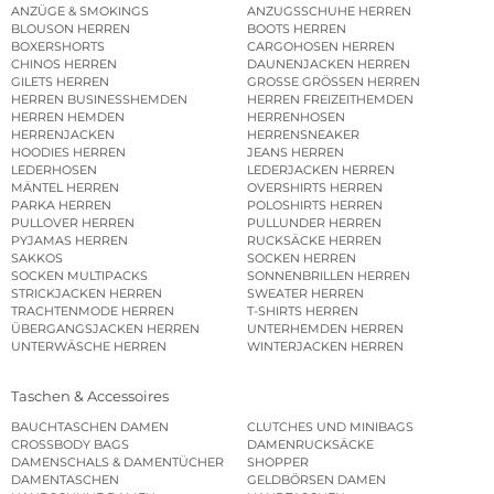
ANZÜGE & SMOKINGS
ANZUGSSCHUHE HERREN
BLOUSON HERREN
BOOTS HERREN
BOXERSHORTS
CARGOHOSEN HERREN
CHINOS HERREN
DAUNENJACKEN HERREN
GILETS HERREN
GROSSE GRÖSSEN HERREN
HERREN BUSINESSHEMDEN
HERREN FREIZEITHEMDEN
HERREN HEMDEN
HERRENHOSEN
HERRENJACKEN
HERRENSNEAKER
HOODIES HERREN
JEANS HERREN
LEDERHOSEN
LEDERJACKEN HERREN
MÄNTEL HERREN
OVERSHIRTS HERREN
PARKA HERREN
POLOSHIRTS HERREN
PULLOVER HERREN
PULLUNDER HERREN
PYJAMAS HERREN
RUCKSÄCKE HERREN
SAKKOS
SOCKEN HERREN
SOCKEN MULTIPACKS
SONNENBRILLEN HERREN
STRICKJACKEN HERREN
SWEATER HERREN
TRACHTENMODE HERREN
T-SHIRTS HERREN
ÜBERGANGSJACKEN HERREN
UNTERHEMDEN HERREN
UNTERWÄSCHE HERREN
WINTERJACKEN HERREN
Taschen & Accessoires
BAUCHTASCHEN DAMEN
CLUTCHES UND MINIBAGS
CROSSBODY BAGS
DAMENRUCKSÄCKE
DAMENSCHALS & DAMENTÜCHER
SHOPPER
DAMENTASCHEN
GELDBÖRSEN DAMEN