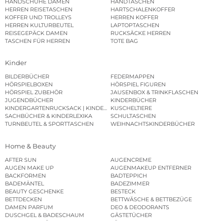
HANDSCHUHE DAMEN
HANDTASCHEN
HERREN REISETASCHEN
HARTSCHALENKOFFER
KOFFER UND TROLLEYS
HERREN KOFFER
HERREN KULTURBEUTEL
LAPTOPTASCHEN
REISEGEPÄCK DAMEN
RUCKSÄCKE HERREN
TASCHEN FÜR HERREN
TOTE BAG
Kinder
BILDERBÜCHER
FEDERMAPPEN
HÖRSPIELBOXEN
HÖRSPIEL FIGUREN
HÖRSPIEL ZUBEHÖR
JAUSENBOX & TRINKFLASCHEN
JUGENDBÜCHER
KINDERBÜCHER
KINDERGARTENRUCKSACK | KINDERGARTENBEUTEL
KUSCHELTIERE
SACHBÜCHER & KINDERLEXIKA
SCHULTASCHEN
TURNBEUTEL & SPORTTASCHEN
WEIHNACHTSKINDERBÜCHER
Home & Beauty
AFTER SUN
AUGENCREME
AUGEN MAKE UP
AUGENMAKEUP ENTFERNER
BACKFORMEN
BADTEPPICH
BADEMÄNTEL
BADEZIMMER
BEAUTY GESCHENKE
BESTECK
BETTDECKEN
BETTWÄSCHE & BETTBEZÜGE
DAMEN PARFUM
DEO & DEODORANTS
DUSCHGEL & BADESCHAUM
GÄSTETÜCHER