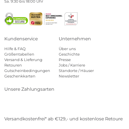
Sa. 9:30 bis 18:00 Uhr
Kundenservice
Unternehmen
Hilfe & FAQ
Über uns
Größentabellen
Geschichte
Versand & Lieferung
Presse
Retouren
Jobs / Karriere
Gutscheinbedingungen
Standorte / Häuser
Geschenkkarten
Newsletter
Unsere Zahlungsarten
Klarna
Mastercard
Visa
Diners
Applepay
Amazon
Payp
Versandkostenfrei* ab €129,- und kostenlose Retoure
DHL
Gebrüder Weiss