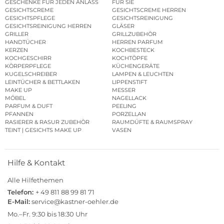
GESCHENKE FÜR JEDEN ANLASS
FÜR SIE
GESICHTSCREME
GESICHTSCREME HERREN
GESICHTSPFLEGE
GESICHTSREINIGUNG
GESICHTSREINIGUNG HERREN
GLÄSER
GRILLER
GRILLZUBEHÖR
HANDTÜCHER
HERREN PARFUM
KERZEN
KOCHBESTECK
KOCHGESCHIRR
KOCHTÖPFE
KÖRPERPFLEGE
KÜCHENGERÄTE
KUGELSCHREIBER
LAMPEN & LEUCHTEN
LEINTÜCHER & BETTLAKEN
LIPPENSTIFT
MAKE UP
MESSER
MÖBEL
NAGELLACK
PARFUM & DUFT
PEELING
PFANNEN
PORZELLAN
RASIERER & RASUR ZUBEHÖR
RAUMDÜFTE & RAUMSPRAY
TEINT | GESICHTS MAKE UP
VASEN
Hilfe & Kontakt
Alle Hilfethemen
Telefon:
+ 49 811 88 99 81 71
E-Mail:
service@kastner-oehler.de
Mo.–Fr. 9:30 bis 18:30 Uhr