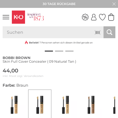
30 TAGE RÜCKGABE
NEW IN
WEDDING
VIBES
Beliebt!
7 Personen sehen sich diesen Artikel gerade an
BOBBI BROWN
Skin Full Cover Concealer ( 09 Natural Tan )
44,00
inkl. Mwst zzgl.
Versandkosten
Farbe:
Braun