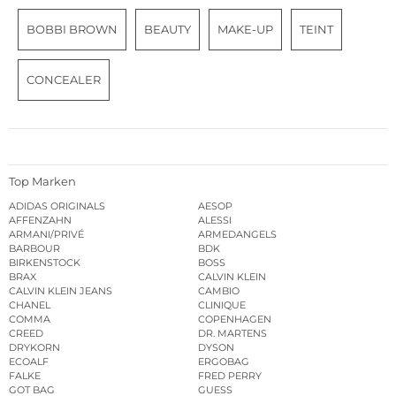
BOBBI BROWN
BEAUTY
MAKE-UP
TEINT
CONCEALER
Top Marken
ADIDAS ORIGINALS
AESOP
AFFENZAHN
ALESSI
ARMANI/PRIVÉ
ARMEDANGELS
BARBOUR
BDK
BIRKENSTOCK
BOSS
BRAX
CALVIN KLEIN
CALVIN KLEIN JEANS
CAMBIO
CHANEL
CLINIQUE
COMMA
COPENHAGEN
CREED
DR. MARTENS
DRYKORN
DYSON
ECOALF
ERGOBAG
FALKE
FRED PERRY
GOT BAG
GUESS