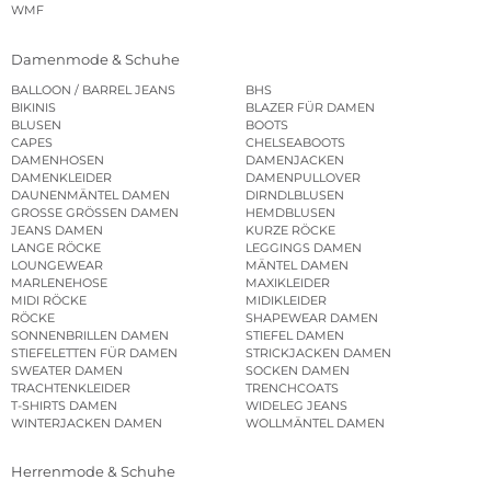
WMF
Damenmode & Schuhe
BALLOON / BARREL JEANS
BHS
BIKINIS
BLAZER FÜR DAMEN
BLUSEN
BOOTS
CAPES
CHELSEABOOTS
DAMENHOSEN
DAMENJACKEN
DAMENKLEIDER
DAMENPULLOVER
DAUNENMÄNTEL DAMEN
DIRNDLBLUSEN
GROSSE GRÖSSEN DAMEN
HEMDBLUSEN
JEANS DAMEN
KURZE RÖCKE
LANGE RÖCKE
LEGGINGS DAMEN
LOUNGEWEAR
MÄNTEL DAMEN
MARLENEHOSE
MAXIKLEIDER
MIDI RÖCKE
MIDIKLEIDER
RÖCKE
SHAPEWEAR DAMEN
SONNENBRILLEN DAMEN
STIEFEL DAMEN
STIEFELETTEN FÜR DAMEN
STRICKJACKEN DAMEN
SWEATER DAMEN
SOCKEN DAMEN
TRACHTENKLEIDER
TRENCHCOATS
T-SHIRTS DAMEN
WIDELEG JEANS
WINTERJACKEN DAMEN
WOLLMÄNTEL DAMEN
Herrenmode & Schuhe