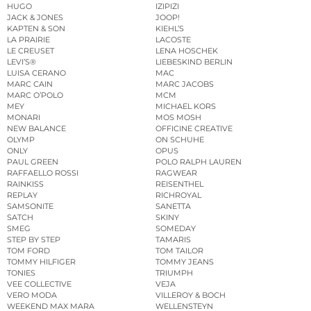
HUGO
IZIPIZI
JACK & JONES
JOOP!
KAPTEN & SON
KIEHL’S
LA PRAIRIE
LACOSTE
LE CREUSET
LENA HOSCHEK
LEVI’S®
LIEBESKIND BERLIN
LUISA CERANO
MAC
MARC CAIN
MARC JACOBS
MARC O’POLO
MCM
MEY
MICHAEL KORS
MONARI
MOS MOSH
NEW BALANCE
OFFICINE CREATIVE
OLYMP
ON SCHUHE
ONLY
OPUS
PAUL GREEN
POLO RALPH LAUREN
RAFFAELLO ROSSI
RAGWEAR
RAINKISS
REISENTHEL
REPLAY
RICHROYAL
SAMSONITE
SANETTA
SATCH
SKINY
SMEG
SOMEDAY
STEP BY STEP
TAMARIS
TOM FORD
TOM TAILOR
TOMMY HILFIGER
TOMMY JEANS
TONIES
TRIUMPH
VEE COLLECTIVE
VEJA
VERO MODA
VILLEROY & BOCH
WEEKEND MAX MARA
WELLENSTEYN