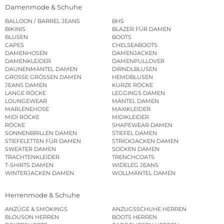
Damenmode & Schuhe
BALLOON / BARREL JEANS
BHS
BIKINIS
BLAZER FÜR DAMEN
BLUSEN
BOOTS
CAPES
CHELSEABOOTS
DAMENHOSEN
DAMENJACKEN
DAMENKLEIDER
DAMENPULLOVER
DAUNENMÄNTEL DAMEN
DIRNDLBLUSEN
GROSSE GRÖSSEN DAMEN
HEMDBLUSEN
JEANS DAMEN
KURZE RÖCKE
LANGE RÖCKE
LEGGINGS DAMEN
LOUNGEWEAR
MÄNTEL DAMEN
MARLENEHOSE
MAXIKLEIDER
MIDI RÖCKE
MIDIKLEIDER
RÖCKE
SHAPEWEAR DAMEN
SONNENBRILLEN DAMEN
STIEFEL DAMEN
STIEFELETTEN FÜR DAMEN
STRICKJACKEN DAMEN
SWEATER DAMEN
SOCKEN DAMEN
TRACHTENKLEIDER
TRENCHCOATS
T-SHIRTS DAMEN
WIDELEG JEANS
WINTERJACKEN DAMEN
WOLLMÄNTEL DAMEN
Herrenmode & Schuhe
ANZÜGE & SMOKINGS
ANZUGSSCHUHE HERREN
BLOUSON HERREN
BOOTS HERREN