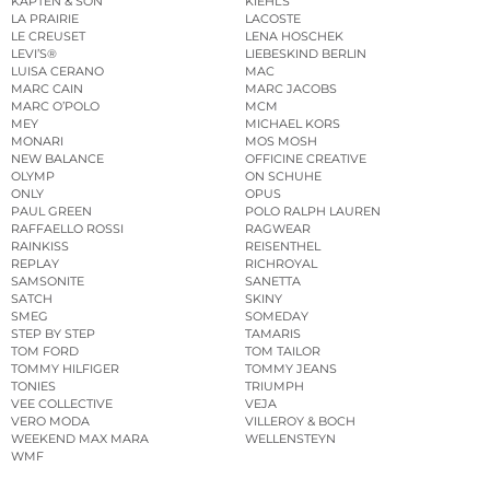
KAPTEN & SON
KIEHL’S
LA PRAIRIE
LACOSTE
LE CREUSET
LENA HOSCHEK
LEVI’S®
LIEBESKIND BERLIN
LUISA CERANO
MAC
MARC CAIN
MARC JACOBS
MARC O’POLO
MCM
MEY
MICHAEL KORS
MONARI
MOS MOSH
NEW BALANCE
OFFICINE CREATIVE
OLYMP
ON SCHUHE
ONLY
OPUS
PAUL GREEN
POLO RALPH LAUREN
RAFFAELLO ROSSI
RAGWEAR
RAINKISS
REISENTHEL
REPLAY
RICHROYAL
SAMSONITE
SANETTA
SATCH
SKINY
SMEG
SOMEDAY
STEP BY STEP
TAMARIS
TOM FORD
TOM TAILOR
TOMMY HILFIGER
TOMMY JEANS
TONIES
TRIUMPH
VEE COLLECTIVE
VEJA
VERO MODA
VILLEROY & BOCH
WEEKEND MAX MARA
WELLENSTEYN
WMF