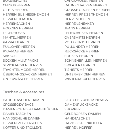
BOXERSHORTS
CARGOHOSEN HERREN
CHINOS HERREN
DAUNENJACKEN HERREN
GILETS HERREN
GROSSE GRÖSSEN HERREN
HERREN BUSINESSHEMDEN
HERREN FREIZEITHEMDEN
HERREN HEMDEN
HERRENHOSEN
HERRENJACKEN
HERRENSNEAKER
HOODIES HERREN
JEANS HERREN
LEDERHOSEN
LEDERJACKEN HERREN
MÄNTEL HERREN
OVERSHIRTS HERREN
PARKA HERREN
POLOSHIRTS HERREN
PULLOVER HERREN
PULLUNDER HERREN
PYJAMAS HERREN
RUCKSÄCKE HERREN
SAKKOS
SOCKEN HERREN
SOCKEN MULTIPACKS
SONNENBRILLEN HERREN
STRICKJACKEN HERREN
SWEATER HERREN
TRACHTENMODE HERREN
T-SHIRTS HERREN
ÜBERGANGSJACKEN HERREN
UNTERHEMDEN HERREN
UNTERWÄSCHE HERREN
WINTERJACKEN HERREN
Taschen & Accessoires
BAUCHTASCHEN DAMEN
CLUTCHES UND MINIBAGS
CROSSBODY BAGS
DAMENRUCKSÄCKE
DAMENSCHALS & DAMENTÜCHER
SHOPPER
DAMENTASCHEN
GELDBÖRSEN DAMEN
HANDSCHUHE DAMEN
HANDTASCHEN
HERREN REISETASCHEN
HARTSCHALENKOFFER
KOFFER UND TROLLEYS
HERREN KOFFER