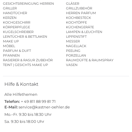
GESICHTSREINIGUNG HERREN
GLÄSER
GRILLER
GRILLZUBEHÖR
HANDTÜCHER
HERREN PARFUM
KERZEN
KOCHBESTECK
KOCHGESCHIRR
KOCHTÖPFE
KÖRPERPFLEGE
KÜCHENGERÄTE
KUGELSCHREIBER
LAMPEN & LEUCHTEN
LEINTÜCHER & BETTLAKEN
LIPPENSTIFT
MAKE UP
MESSER
MÖBEL
NAGELLACK
PARFUM & DUFT
PEELING
PFANNEN
PORZELLAN
RASIERER & RASUR ZUBEHÖR
RAUMDÜFTE & RAUMSPRAY
TEINT | GESICHTS MAKE UP
VASEN
Hilfe & Kontakt
Alle Hilfethemen
Telefon:
+ 49 811 88 99 81 71
E-Mail:
service@kastner-oehler.de
Mo.–Fr. 9:30 bis 18:30 Uhr
Sa. 9:30 bis 18:00 Uhr