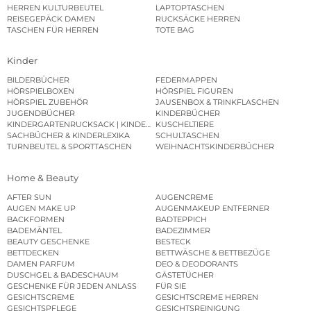
HERREN KULTURBEUTEL
LAPTOPTASCHEN
REISEGEPÄCK DAMEN
RUCKSÄCKE HERREN
TASCHEN FÜR HERREN
TOTE BAG
Kinder
BILDERBÜCHER
FEDERMAPPEN
HÖRSPIELBOXEN
HÖRSPIEL FIGUREN
HÖRSPIEL ZUBEHÖR
JAUSENBOX & TRINKFLASCHEN
JUGENDBÜCHER
KINDERBÜCHER
KINDERGARTENRUCKSACK | KINDERGARTENBEUTEL
KUSCHELTIERE
SACHBÜCHER & KINDERLEXIKA
SCHULTASCHEN
TURNBEUTEL & SPORTTASCHEN
WEIHNACHTSKINDERBÜCHER
Home & Beauty
AFTER SUN
AUGENCREME
AUGEN MAKE UP
AUGENMAKEUP ENTFERNER
BACKFORMEN
BADTEPPICH
BADEMÄNTEL
BADEZIMMER
BEAUTY GESCHENKE
BESTECK
BETTDECKEN
BETTWÄSCHE & BETTBEZÜGE
DAMEN PARFUM
DEO & DEODORANTS
DUSCHGEL & BADESCHAUM
GÄSTETÜCHER
GESCHENKE FÜR JEDEN ANLASS
FÜR SIE
GESICHTSCREME
GESICHTSCREME HERREN
GESICHTSPFLEGE
GESICHTSREINIGUNG