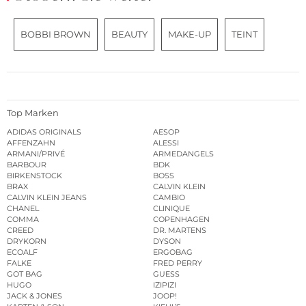
BOBBI BROWN
BEAUTY
MAKE-UP
TEINT
Top Marken
ADIDAS ORIGINALS
AESOP
AFFENZAHN
ALESSI
ARMANI/PRIVÉ
ARMEDANGELS
BARBOUR
BDK
BIRKENSTOCK
BOSS
BRAX
CALVIN KLEIN
CALVIN KLEIN JEANS
CAMBIO
CHANEL
CLINIQUE
COMMA
COPENHAGEN
CREED
DR. MARTENS
DRYKORN
DYSON
ECOALF
ERGOBAG
FALKE
FRED PERRY
GOT BAG
GUESS
HUGO
IZIPIZI
JACK & JONES
JOOP!