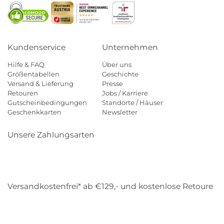
Kundenservice
Unternehmen
Hilfe & FAQ
Über uns
Größentabellen
Geschichte
Versand & Lieferung
Presse
Retouren
Jobs / Karriere
Gutscheinbedingungen
Standorte / Häuser
Geschenkkarten
Newsletter
Unsere Zahlungsarten
Klarna
Mastercard
Visa
Diners
Applepay
Amazon
Payp
Versandkostenfrei* ab €129,- und kostenlose Retoure
DHL
Gebrüder Weiss