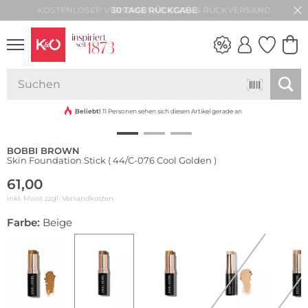
30 TAGE RÜCKGABE
NEW IN
WEDDING
VIBES
Beliebt!
11 Personen sehen sich diesen Artikel gerade an
BOBBI BROWN
Skin Foundation Stick ( 44/C-076 Cool Golden )
61,00
inkl. Mwst zzgl.
Versandkosten
Farbe:
Beige