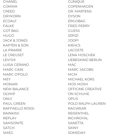
CHANEL
CLINIQUE
COMMA
COPENHAGEN
CREED
DR. MARTENS
DRYKORN
DYSON
ECOALF
ERGOBAG
FALKE
FRED PERRY
GOT BAG
GUESS
HUGO
IZIPIZI
JACK & JONES
JOOP!
KAPTEN & SON
KIEHL’S
LA PRAIRIE
LACOSTE
LE CREUSET
LENA HOSCHEK
LEVI’S®
LIEBESKIND BERLIN
LUISA CERANO
MAC
MARC CAIN
MARC JACOBS
MARC O’POLO
MCM
MEY
MICHAEL KORS
MONARI
MOS MOSH
NEW BALANCE
OFFICINE CREATIVE
OLYMP
ON SCHUHE
ONLY
OPUS
PAUL GREEN
POLO RALPH LAUREN
RAFFAELLO ROSSI
RAGWEAR
RAINKISS
REISENTHEL
REPLAY
RICHROYAL
SAMSONITE
SANETTA
SATCH
SKINY
SMEG
SOMEDAY