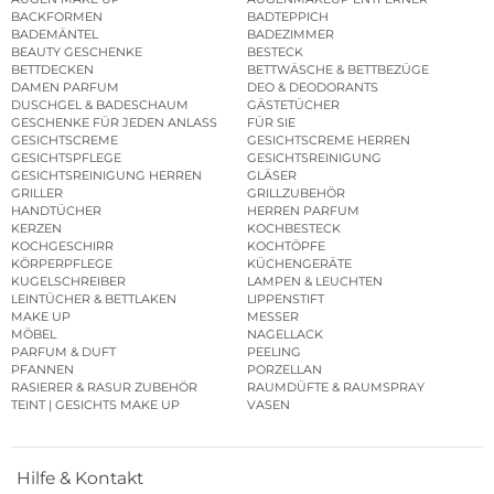
BACKFORMEN
BADTEPPICH
BADEMÄNTEL
BADEZIMMER
BEAUTY GESCHENKE
BESTECK
BETTDECKEN
BETTWÄSCHE & BETTBEZÜGE
DAMEN PARFUM
DEO & DEODORANTS
DUSCHGEL & BADESCHAUM
GÄSTETÜCHER
GESCHENKE FÜR JEDEN ANLASS
FÜR SIE
GESICHTSCREME
GESICHTSCREME HERREN
GESICHTSPFLEGE
GESICHTSREINIGUNG
GESICHTSREINIGUNG HERREN
GLÄSER
GRILLER
GRILLZUBEHÖR
HANDTÜCHER
HERREN PARFUM
KERZEN
KOCHBESTECK
KOCHGESCHIRR
KOCHTÖPFE
KÖRPERPFLEGE
KÜCHENGERÄTE
KUGELSCHREIBER
LAMPEN & LEUCHTEN
LEINTÜCHER & BETTLAKEN
LIPPENSTIFT
MAKE UP
MESSER
MÖBEL
NAGELLACK
PARFUM & DUFT
PEELING
PFANNEN
PORZELLAN
RASIERER & RASUR ZUBEHÖR
RAUMDÜFTE & RAUMSPRAY
TEINT | GESICHTS MAKE UP
VASEN
Hilfe & Kontakt