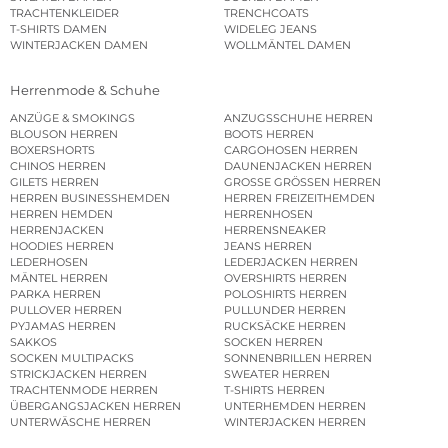
TRACHTENKLEIDER
TRENCHCOATS
T-SHIRTS DAMEN
WIDELEG JEANS
WINTERJACKEN DAMEN
WOLLMÄNTEL DAMEN
Herrenmode & Schuhe
ANZÜGE & SMOKINGS
ANZUGSSCHUHE HERREN
BLOUSON HERREN
BOOTS HERREN
BOXERSHORTS
CARGOHOSEN HERREN
CHINOS HERREN
DAUNENJACKEN HERREN
GILETS HERREN
GROSSE GRÖSSEN HERREN
HERREN BUSINESSHEMDEN
HERREN FREIZEITHEMDEN
HERREN HEMDEN
HERRENHOSEN
HERRENJACKEN
HERRENSNEAKER
HOODIES HERREN
JEANS HERREN
LEDERHOSEN
LEDERJACKEN HERREN
MÄNTEL HERREN
OVERSHIRTS HERREN
PARKA HERREN
POLOSHIRTS HERREN
PULLOVER HERREN
PULLUNDER HERREN
PYJAMAS HERREN
RUCKSÄCKE HERREN
SAKKOS
SOCKEN HERREN
SOCKEN MULTIPACKS
SONNENBRILLEN HERREN
STRICKJACKEN HERREN
SWEATER HERREN
TRACHTENMODE HERREN
T-SHIRTS HERREN
ÜBERGANGSJACKEN HERREN
UNTERHEMDEN HERREN
UNTERWÄSCHE HERREN
WINTERJACKEN HERREN