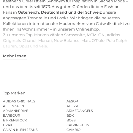
Kastner & Öhler ist ein Synonym für Inspiration in Sachen Mode –
und das bereits seit 1873. Aus guten Gründen lieben Fashion-
Fans in
Österreich, Deutschland und der Schweiz
unsere
angesagten Trendteile und
Looks
. Wir bringen die neuesten
Kollektionen internationaler Modemarken vom Catwalk direkt zu
Ihnen ins Wohnzimmer – in unserem Onlineshop.
Zu unseren
Top-Marken
zählen
Samsonite
,
MCM
,
ON
,
Adidas
Originals
,
Chanel
,
Monari
,
New Balance
,
Marc O’Polo
,
Polo Ralph
Lauren
,
Opus
und
Veja
.
Mehr lesen
Top Marken
ADIDAS ORIGINALS
AESOP
AFFENZAHN
ALESSI
ARMANI/PRIVÉ
ARMEDANGELS
BARBOUR
BDK
BIRKENSTOCK
BOSS
BRAX
CALVIN KLEIN
CALVIN KLEIN JEANS
CAMBIO