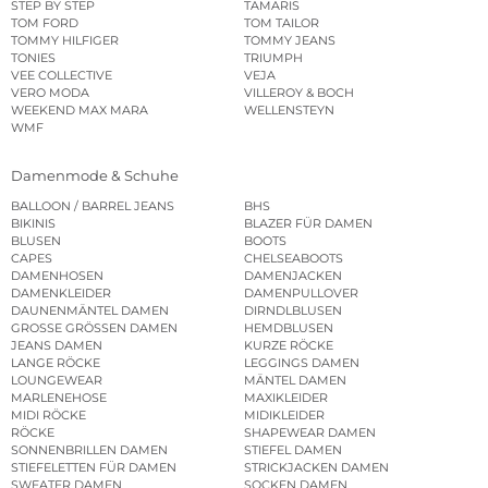
STEP BY STEP
TAMARIS
TOM FORD
TOM TAILOR
TOMMY HILFIGER
TOMMY JEANS
TONIES
TRIUMPH
VEE COLLECTIVE
VEJA
VERO MODA
VILLEROY & BOCH
WEEKEND MAX MARA
WELLENSTEYN
WMF
Damenmode & Schuhe
BALLOON / BARREL JEANS
BHS
BIKINIS
BLAZER FÜR DAMEN
BLUSEN
BOOTS
CAPES
CHELSEABOOTS
DAMENHOSEN
DAMENJACKEN
DAMENKLEIDER
DAMENPULLOVER
DAUNENMÄNTEL DAMEN
DIRNDLBLUSEN
GROSSE GRÖSSEN DAMEN
HEMDBLUSEN
JEANS DAMEN
KURZE RÖCKE
LANGE RÖCKE
LEGGINGS DAMEN
LOUNGEWEAR
MÄNTEL DAMEN
MARLENEHOSE
MAXIKLEIDER
MIDI RÖCKE
MIDIKLEIDER
RÖCKE
SHAPEWEAR DAMEN
SONNENBRILLEN DAMEN
STIEFEL DAMEN
STIEFELETTEN FÜR DAMEN
STRICKJACKEN DAMEN
SWEATER DAMEN
SOCKEN DAMEN