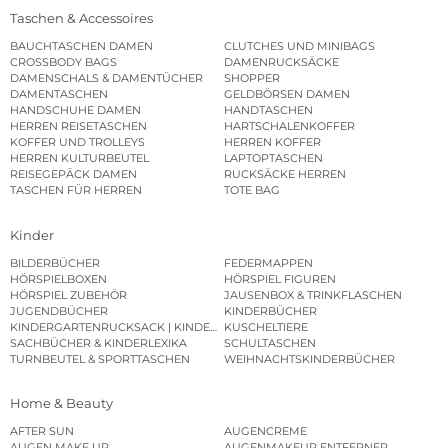
Taschen & Accessoires
BAUCHTASCHEN DAMEN
CLUTCHES UND MINIBAGS
CROSSBODY BAGS
DAMENRUCKSÄCKE
DAMENSCHALS & DAMENTÜCHER
SHOPPER
DAMENTASCHEN
GELDBÖRSEN DAMEN
HANDSCHUHE DAMEN
HANDTASCHEN
HERREN REISETASCHEN
HARTSCHALENKOFFER
KOFFER UND TROLLEYS
HERREN KOFFER
HERREN KULTURBEUTEL
LAPTOPTASCHEN
REISEGEPÄCK DAMEN
RUCKSÄCKE HERREN
TASCHEN FÜR HERREN
TOTE BAG
Kinder
BILDERBÜCHER
FEDERMAPPEN
HÖRSPIELBOXEN
HÖRSPIEL FIGUREN
HÖRSPIEL ZUBEHÖR
JAUSENBOX & TRINKFLASCHEN
JUGENDBÜCHER
KINDERBÜCHER
KINDERGARTENRUCKSACK | KINDERGARTENBEUTEL
KUSCHELTIERE
SACHBÜCHER & KINDERLEXIKA
SCHULTASCHEN
TURNBEUTEL & SPORTTASCHEN
WEIHNACHTSKINDERBÜCHER
Home & Beauty
AFTER SUN
AUGENCREME
AUGEN MAKE UP
AUGENMAKEUP ENTFERNER