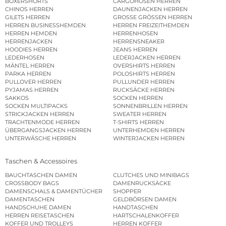
BOXERSHORTS
CARGOHOSEN HERREN
CHINOS HERREN
DAUNENJACKEN HERREN
GILETS HERREN
GROSSE GRÖSSEN HERREN
HERREN BUSINESSHEMDEN
HERREN FREIZEITHEMDEN
HERREN HEMDEN
HERRENHOSEN
HERRENJACKEN
HERRENSNEAKER
HOODIES HERREN
JEANS HERREN
LEDERHOSEN
LEDERJACKEN HERREN
MÄNTEL HERREN
OVERSHIRTS HERREN
PARKA HERREN
POLOSHIRTS HERREN
PULLOVER HERREN
PULLUNDER HERREN
PYJAMAS HERREN
RUCKSÄCKE HERREN
SAKKOS
SOCKEN HERREN
SOCKEN MULTIPACKS
SONNENBRILLEN HERREN
STRICKJACKEN HERREN
SWEATER HERREN
TRACHTENMODE HERREN
T-SHIRTS HERREN
ÜBERGANGSJACKEN HERREN
UNTERHEMDEN HERREN
UNTERWÄSCHE HERREN
WINTERJACKEN HERREN
Taschen & Accessoires
BAUCHTASCHEN DAMEN
CLUTCHES UND MINIBAGS
CROSSBODY BAGS
DAMENRUCKSÄCKE
DAMENSCHALS & DAMENTÜCHER
SHOPPER
DAMENTASCHEN
GELDBÖRSEN DAMEN
HANDSCHUHE DAMEN
HANDTASCHEN
HERREN REISETASCHEN
HARTSCHALENKOFFER
KOFFER UND TROLLEYS
HERREN KOFFER