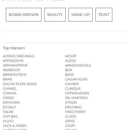
BOBBI BROWN
BEAUTY
MAKE-UP
TEINT
Top Marken
ADIDAS ORIGINALS
AESOP
AFFENZAHN
ALESSI
ARMANI/PRIVÉ
ARMEDANGELS
BARBOUR
BDK
BIRKENSTOCK
BOSS
BRAX
CALVIN KLEIN
CALVIN KLEIN JEANS
CAMBIO
CHANEL
CLINIQUE
COMMA
COPENHAGEN
CREED
DR. MARTENS
DRYKORN
DYSON
ECOALF
ERGOBAG
FALKE
FRED PERRY
GOT BAG
GUESS
HUGO
IZIPIZI
JACK & JONES
JOOP!