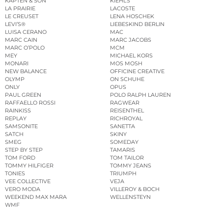
KAPTEN & SON
KIEHL’S
LA PRAIRIE
LACOSTE
LE CREUSET
LENA HOSCHEK
LEVI’S®
LIEBESKIND BERLIN
LUISA CERANO
MAC
MARC CAIN
MARC JACOBS
MARC O’POLO
MCM
MEY
MICHAEL KORS
MONARI
MOS MOSH
NEW BALANCE
OFFICINE CREATIVE
OLYMP
ON SCHUHE
ONLY
OPUS
PAUL GREEN
POLO RALPH LAUREN
RAFFAELLO ROSSI
RAGWEAR
RAINKISS
REISENTHEL
REPLAY
RICHROYAL
SAMSONITE
SANETTA
SATCH
SKINY
SMEG
SOMEDAY
STEP BY STEP
TAMARIS
TOM FORD
TOM TAILOR
TOMMY HILFIGER
TOMMY JEANS
TONIES
TRIUMPH
VEE COLLECTIVE
VEJA
VERO MODA
VILLEROY & BOCH
WEEKEND MAX MARA
WELLENSTEYN
WMF