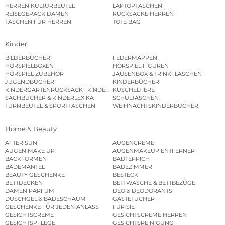
HERREN KULTURBEUTEL
LAPTOPTASCHEN
REISEGEPÄCK DAMEN
RUCKSÄCKE HERREN
TASCHEN FÜR HERREN
TOTE BAG
Kinder
BILDERBÜCHER
FEDERMAPPEN
HÖRSPIELBOXEN
HÖRSPIEL FIGUREN
HÖRSPIEL ZUBEHÖR
JAUSENBOX & TRINKFLASCHEN
JUGENDBÜCHER
KINDERBÜCHER
KINDERGARTENRUCKSACK | KINDERGARTENBEUTEL
KUSCHELTIERE
SACHBÜCHER & KINDERLEXIKA
SCHULTASCHEN
TURNBEUTEL & SPORTTASCHEN
WEIHNACHTSKINDERBÜCHER
Home & Beauty
AFTER SUN
AUGENCREME
AUGEN MAKE UP
AUGENMAKEUP ENTFERNER
BACKFORMEN
BADTEPPICH
BADEMÄNTEL
BADEZIMMER
BEAUTY GESCHENKE
BESTECK
BETTDECKEN
BETTWÄSCHE & BETTBEZÜGE
DAMEN PARFUM
DEO & DEODORANTS
DUSCHGEL & BADESCHAUM
GÄSTETÜCHER
GESCHENKE FÜR JEDEN ANLASS
FÜR SIE
GESICHTSCREME
GESICHTSCREME HERREN
GESICHTSPFLEGE
GESICHTSREINIGUNG