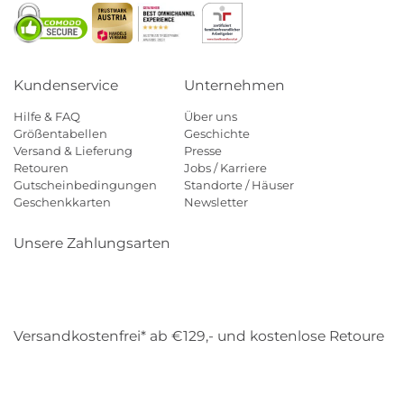
Kundenservice
Unternehmen
Hilfe & FAQ
Über uns
Größentabellen
Geschichte
Versand & Lieferung
Presse
Retouren
Jobs / Karriere
Gutscheinbedingungen
Standorte / Häuser
Geschenkkarten
Newsletter
Unsere Zahlungsarten
Klarna
Mastercard
Visa
Diners
Applepay
Amazon
Payp
Versandkostenfrei* ab €129,- und kostenlose Retoure
DHL
Gebrüder Weiss