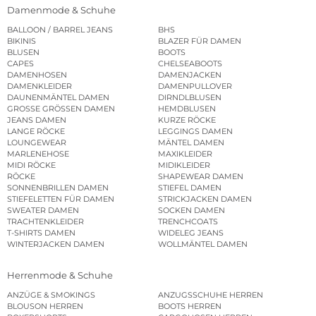
Damenmode & Schuhe
BALLOON / BARREL JEANS
BHS
BIKINIS
BLAZER FÜR DAMEN
BLUSEN
BOOTS
CAPES
CHELSEABOOTS
DAMENHOSEN
DAMENJACKEN
DAMENKLEIDER
DAMENPULLOVER
DAUNENMÄNTEL DAMEN
DIRNDLBLUSEN
GROSSE GRÖSSEN DAMEN
HEMDBLUSEN
JEANS DAMEN
KURZE RÖCKE
LANGE RÖCKE
LEGGINGS DAMEN
LOUNGEWEAR
MÄNTEL DAMEN
MARLENEHOSE
MAXIKLEIDER
MIDI RÖCKE
MIDIKLEIDER
RÖCKE
SHAPEWEAR DAMEN
SONNENBRILLEN DAMEN
STIEFEL DAMEN
STIEFELETTEN FÜR DAMEN
STRICKJACKEN DAMEN
SWEATER DAMEN
SOCKEN DAMEN
TRACHTENKLEIDER
TRENCHCOATS
T-SHIRTS DAMEN
WIDELEG JEANS
WINTERJACKEN DAMEN
WOLLMÄNTEL DAMEN
Herrenmode & Schuhe
ANZÜGE & SMOKINGS
ANZUGSSCHUHE HERREN
BLOUSON HERREN
BOOTS HERREN