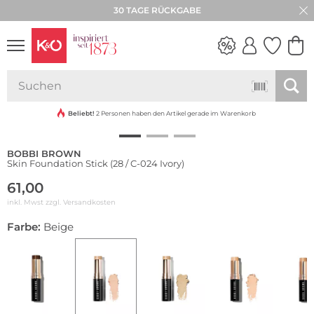
30 TAGE RÜCKGABE
NEW IN
WEDDING
VIBES
Beliebt!
2 Personen haben den Artikel gerade im Warenkorb
BOBBI BROWN
Skin Foundation Stick (28 / C-024 Ivory)
61,00
inkl. Mwst zzgl.
Versandkosten
Farbe:
Beige