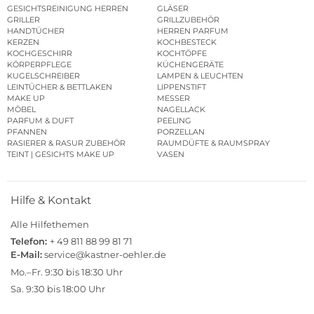
GESICHTSREINIGUNG HERREN
GLÄSER
GRILLER
GRILLZUBEHÖR
HANDTÜCHER
HERREN PARFUM
KERZEN
KOCHBESTECK
KOCHGESCHIRR
KOCHTÖPFE
KÖRPERPFLEGE
KÜCHENGERÄTE
KUGELSCHREIBER
LAMPEN & LEUCHTEN
LEINTÜCHER & BETTLAKEN
LIPPENSTIFT
MAKE UP
MESSER
MÖBEL
NAGELLACK
PARFUM & DUFT
PEELING
PFANNEN
PORZELLAN
RASIERER & RASUR ZUBEHÖR
RAUMDÜFTE & RAUMSPRAY
TEINT | GESICHTS MAKE UP
VASEN
Hilfe & Kontakt
Alle Hilfethemen
Telefon:
+ 49 811 88 99 81 71
E-Mail:
service@kastner-oehler.de
Mo.–Fr. 9:30 bis 18:30 Uhr
Sa. 9:30 bis 18:00 Uhr