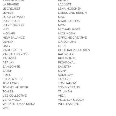
KAPTEN & SON
KIEHL’S
LA PRAIRIE
LACOSTE
LE CREUSET
LENA HOSCHEK
LEVI’S®
LIEBESKIND BERLIN
LUISA CERANO
MAC
MARC CAIN
MARC JACOBS
MARC O’POLO
MCM
MEY
MICHAEL KORS
MONARI
MOS MOSH
NEW BALANCE
OFFICINE CREATIVE
OLYMP
ON SCHUHE
ONLY
OPUS
PAUL GREEN
POLO RALPH LAUREN
RAFFAELLO ROSSI
RAGWEAR
RAINKISS
REISENTHEL
REPLAY
RICHROYAL
SAMSONITE
SANETTA
SATCH
SKINY
SMEG
SOMEDAY
STEP BY STEP
TAMARIS
TOM FORD
TOM TAILOR
TOMMY HILFIGER
TOMMY JEANS
TONIES
TRIUMPH
VEE COLLECTIVE
VEJA
VERO MODA
VILLEROY & BOCH
WEEKEND MAX MARA
WELLENSTEYN
WMF