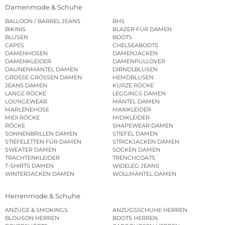
Damenmode & Schuhe
BALLOON / BARREL JEANS
BHS
BIKINIS
BLAZER FÜR DAMEN
BLUSEN
BOOTS
CAPES
CHELSEABOOTS
DAMENHOSEN
DAMENJACKEN
DAMENKLEIDER
DAMENPULLOVER
DAUNENMÄNTEL DAMEN
DIRNDLBLUSEN
GROSSE GRÖSSEN DAMEN
HEMDBLUSEN
JEANS DAMEN
KURZE RÖCKE
LANGE RÖCKE
LEGGINGS DAMEN
LOUNGEWEAR
MÄNTEL DAMEN
MARLENEHOSE
MAXIKLEIDER
MIDI RÖCKE
MIDIKLEIDER
RÖCKE
SHAPEWEAR DAMEN
SONNENBRILLEN DAMEN
STIEFEL DAMEN
STIEFELETTEN FÜR DAMEN
STRICKJACKEN DAMEN
SWEATER DAMEN
SOCKEN DAMEN
TRACHTENKLEIDER
TRENCHCOATS
T-SHIRTS DAMEN
WIDELEG JEANS
WINTERJACKEN DAMEN
WOLLMÄNTEL DAMEN
Herrenmode & Schuhe
ANZÜGE & SMOKINGS
ANZUGSSCHUHE HERREN
BLOUSON HERREN
BOOTS HERREN