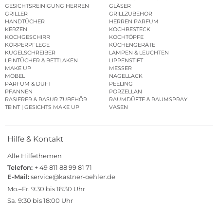
GESICHTSREINIGUNG HERREN
GLÄSER
GRILLER
GRILLZUBEHÖR
HANDTÜCHER
HERREN PARFUM
KERZEN
KOCHBESTECK
KOCHGESCHIRR
KOCHTÖPFE
KÖRPERPFLEGE
KÜCHENGERÄTE
KUGELSCHREIBER
LAMPEN & LEUCHTEN
LEINTÜCHER & BETTLAKEN
LIPPENSTIFT
MAKE UP
MESSER
MÖBEL
NAGELLACK
PARFUM & DUFT
PEELING
PFANNEN
PORZELLAN
RASIERER & RASUR ZUBEHÖR
RAUMDÜFTE & RAUMSPRAY
TEINT | GESICHTS MAKE UP
VASEN
Hilfe & Kontakt
Alle Hilfethemen
Telefon:
+ 49 811 88 99 81 71
E-Mail:
service@kastner-oehler.de
Mo.–Fr. 9:30 bis 18:30 Uhr
Sa. 9:30 bis 18:00 Uhr