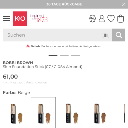
30 TAGE RÜCKGABE
NEW IN
WEDDING
VIBES
Beliebt!
14 Personen sehen sich diesen Artikel gerade an
BOBBI BROWN
Skin Foundation Stick (07 / C-084 Almond)
61,00
inkl. Mwst zzgl.
Versandkosten
Farbe:
Beige