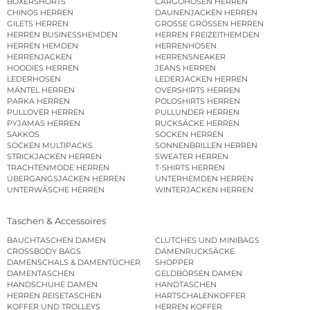
BOXERSHORTS
CARGOHOSEN HERREN
CHINOS HERREN
DAUNENJACKEN HERREN
GILETS HERREN
GROSSE GRÖSSEN HERREN
HERREN BUSINESSHEMDEN
HERREN FREIZEITHEMDEN
HERREN HEMDEN
HERRENHOSEN
HERRENJACKEN
HERRENSNEAKER
HOODIES HERREN
JEANS HERREN
LEDERHOSEN
LEDERJACKEN HERREN
MÄNTEL HERREN
OVERSHIRTS HERREN
PARKA HERREN
POLOSHIRTS HERREN
PULLOVER HERREN
PULLUNDER HERREN
PYJAMAS HERREN
RUCKSÄCKE HERREN
SAKKOS
SOCKEN HERREN
SOCKEN MULTIPACKS
SONNENBRILLEN HERREN
STRICKJACKEN HERREN
SWEATER HERREN
TRACHTENMODE HERREN
T-SHIRTS HERREN
ÜBERGANGSJACKEN HERREN
UNTERHEMDEN HERREN
UNTERWÄSCHE HERREN
WINTERJACKEN HERREN
Taschen & Accessoires
BAUCHTASCHEN DAMEN
CLUTCHES UND MINIBAGS
CROSSBODY BAGS
DAMENRUCKSÄCKE
DAMENSCHALS & DAMENTÜCHER
SHOPPER
DAMENTASCHEN
GELDBÖRSEN DAMEN
HANDSCHUHE DAMEN
HANDTASCHEN
HERREN REISETASCHEN
HARTSCHALENKOFFER
KOFFER UND TROLLEYS
HERREN KOFFER