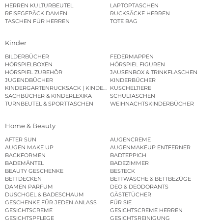
HERREN KULTURBEUTEL
LAPTOPTASCHEN
REISEGEPÄCK DAMEN
RUCKSÄCKE HERREN
TASCHEN FÜR HERREN
TOTE BAG
Kinder
BILDERBÜCHER
FEDERMAPPEN
HÖRSPIELBOXEN
HÖRSPIEL FIGUREN
HÖRSPIEL ZUBEHÖR
JAUSENBOX & TRINKFLASCHEN
JUGENDBÜCHER
KINDERBÜCHER
KINDERGARTENRUCKSACK | KINDERGARTENBEUTEL
KUSCHELTIERE
SACHBÜCHER & KINDERLEXIKA
SCHULTASCHEN
TURNBEUTEL & SPORTTASCHEN
WEIHNACHTSKINDERBÜCHER
Home & Beauty
AFTER SUN
AUGENCREME
AUGEN MAKE UP
AUGENMAKEUP ENTFERNER
BACKFORMEN
BADTEPPICH
BADEMÄNTEL
BADEZIMMER
BEAUTY GESCHENKE
BESTECK
BETTDECKEN
BETTWÄSCHE & BETTBEZÜGE
DAMEN PARFUM
DEO & DEODORANTS
DUSCHGEL & BADESCHAUM
GÄSTETÜCHER
GESCHENKE FÜR JEDEN ANLASS
FÜR SIE
GESICHTSCREME
GESICHTSCREME HERREN
GESICHTSPFLEGE
GESICHTSREINIGUNG