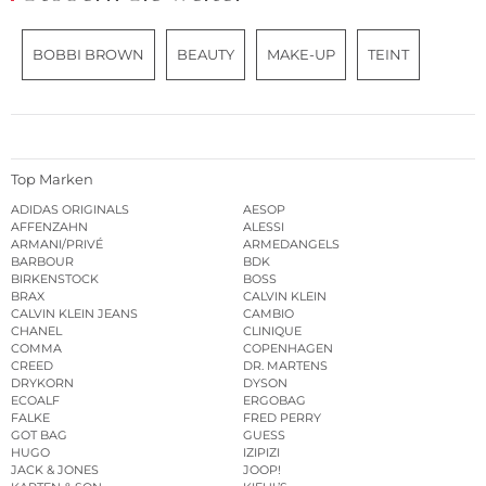
BOBBI BROWN
BEAUTY
MAKE-UP
TEINT
Top Marken
ADIDAS ORIGINALS
AESOP
AFFENZAHN
ALESSI
ARMANI/PRIVÉ
ARMEDANGELS
BARBOUR
BDK
BIRKENSTOCK
BOSS
BRAX
CALVIN KLEIN
CALVIN KLEIN JEANS
CAMBIO
CHANEL
CLINIQUE
COMMA
COPENHAGEN
CREED
DR. MARTENS
DRYKORN
DYSON
ECOALF
ERGOBAG
FALKE
FRED PERRY
GOT BAG
GUESS
HUGO
IZIPIZI
JACK & JONES
JOOP!