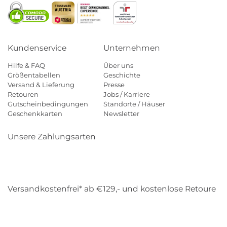
Kundenservice
Unternehmen
Hilfe & FAQ
Über uns
Größentabellen
Geschichte
Versand & Lieferung
Presse
Retouren
Jobs / Karriere
Gutscheinbedingungen
Standorte / Häuser
Geschenkkarten
Newsletter
Unsere Zahlungsarten
Klarna
Mastercard
Visa
Diners
Applepay
Amazon
Payp
Versandkostenfrei* ab €129,- und kostenlose Retoure
DHL
Gebrüder Weiss