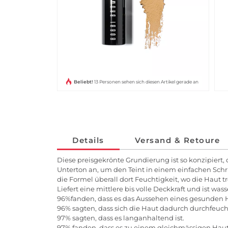
Beliebt!
13 Personen sehen sich diesen Artikel gerade an
Details
Versand & Retoure
Diese preisgekrönte Grundierung ist so konzipiert, 
Unterton an, um den Teint in einem einfachen Schr
die Formel überall dort Feuchtigkeit, wo die Haut t
Liefert eine mittlere bis volle Deckkraft und ist wa
96%fanden, dass es das Aussehen eines gesunden H
96% sagten, dass sich die Haut dadurch durchfeucht
97% sagten, dass es langanhaltend ist.
97% fanden, dass es zu einem gleichmässigen Hautton 