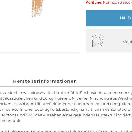
Achtung:
Nur noch 3 Stück
IN 
Meld
Herstellerinformationen
dass sie sich wie eine zweite Haut anfühlt. Sie besteht aus einer ein
itt auszugleichen und zu korrigieren. Mit einer Mischung aus Weic
rocken ist, während lichtreflektierende Puderpartikel und ölreguliere
sser-, schweiß- und feuchtigkeitsbeständig. Erhältlich in 43 Schattier
auttons und 94% das Aussehen einer gesunden Hauttextur imitiert.
et anfühlt.
beiträgt und das Auftreten von Linien und Falten mildert.Parabenfrei; 