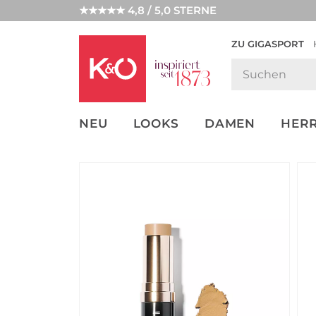
★★★★★ 4,8 / 5,0 STERNE
ZU GIGASPORT
GET THE
NEW IN
WEDDING
LOOK
VIBES
NEU
LOOKS
DAMEN
HER