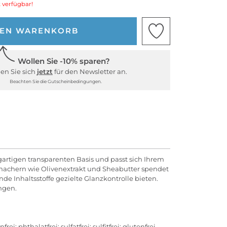
 verfügbar!
DEN WARENKORB
Wollen Sie -10% sparen?
en Sie sich
jetzt
für den Newsletter an.
Beachten Sie die Gutscheinbedingungen.
zigartigen transparenten Basis und passt sich Ihrem
hmachern wie Olivenextrakt und Sheabutter spendet
nde Inhaltsstoffe gezielte Glanzkontrolle bieten.
ungen.
phthalatfrei; sulfatfrei; sulfitfrei; glutenfrei