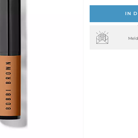
IN 
Meld