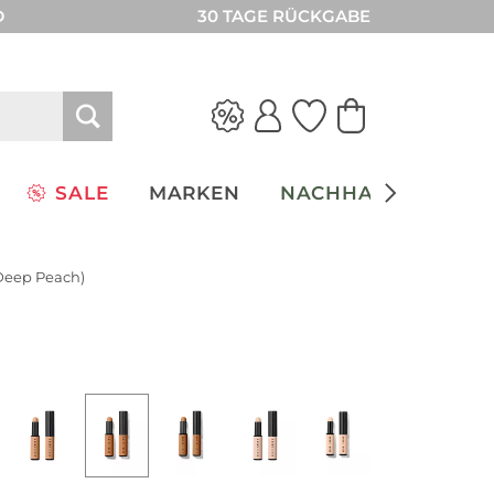
D
30 TAGE RÜCKGABE
SALE
MARKEN
NACHHALTIGKEIT
 Deep Peach)