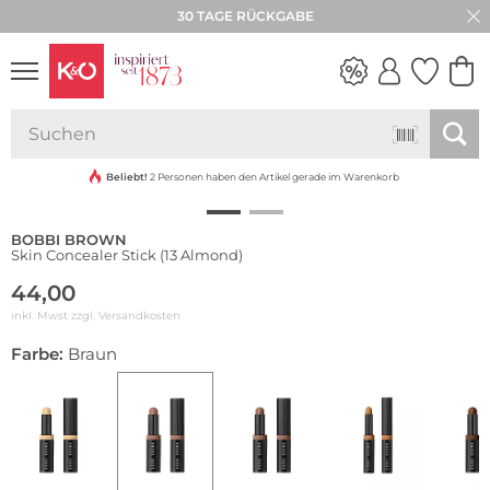
30 TAGE RÜCKGABE
NEW IN
WEDDING
VIBES
Beliebt!
2 Personen haben den Artikel gerade im Warenkorb
BOBBI BROWN
Skin Concealer Stick (13 Almond)
44,00
inkl. Mwst zzgl.
Versandkosten
Farbe:
Braun