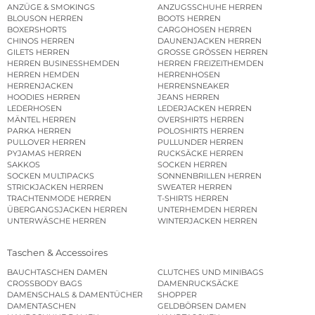
ANZÜGE & SMOKINGS
ANZUGSSCHUHE HERREN
BLOUSON HERREN
BOOTS HERREN
BOXERSHORTS
CARGOHOSEN HERREN
CHINOS HERREN
DAUNENJACKEN HERREN
GILETS HERREN
GROSSE GRÖSSEN HERREN
HERREN BUSINESSHEMDEN
HERREN FREIZEITHEMDEN
HERREN HEMDEN
HERRENHOSEN
HERRENJACKEN
HERRENSNEAKER
HOODIES HERREN
JEANS HERREN
LEDERHOSEN
LEDERJACKEN HERREN
MÄNTEL HERREN
OVERSHIRTS HERREN
PARKA HERREN
POLOSHIRTS HERREN
PULLOVER HERREN
PULLUNDER HERREN
PYJAMAS HERREN
RUCKSÄCKE HERREN
SAKKOS
SOCKEN HERREN
SOCKEN MULTIPACKS
SONNENBRILLEN HERREN
STRICKJACKEN HERREN
SWEATER HERREN
TRACHTENMODE HERREN
T-SHIRTS HERREN
ÜBERGANGSJACKEN HERREN
UNTERHEMDEN HERREN
UNTERWÄSCHE HERREN
WINTERJACKEN HERREN
Taschen & Accessoires
BAUCHTASCHEN DAMEN
CLUTCHES UND MINIBAGS
CROSSBODY BAGS
DAMENRUCKSÄCKE
DAMENSCHALS & DAMENTÜCHER
SHOPPER
DAMENTASCHEN
GELDBÖRSEN DAMEN