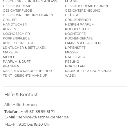
GESCHENKE FÜR JEDEN ANLASS
FÜR SIE
GESICHTSCREME
GESICHTSCREME HERREN
GESICHTSPFLEGE
GESICHTSREINIGUNG
GESICHTSREINIGUNG HERREN
GLÄSER
GRILLER
GRILLZUBEHÖR
HANDTÜCHER
HERREN PARFUM
KERZEN
KOCHBESTECK
KOCHGESCHIRR
KOCHTÖPFE
KÖRPERPFLEGE
KÜCHENGERÄTE
KUGELSCHREIBER
LAMPEN & LEUCHTEN
LEINTÜCHER & BETTLAKEN
LIPPENSTIFT
MAKE UP
MESSER
MÖBEL
NAGELLACK
PARFUM & DUFT
PEELING
PFANNEN
PORZELLAN
RASIERER & RASUR ZUBEHÖR
RAUMDÜFTE & RAUMSPRAY
TEINT | GESICHTS MAKE UP
VASEN
Hilfe & Kontakt
Alle Hilfethemen
Telefon:
+ 49 811 88 99 81 71
E-Mail:
service@kastner-oehler.de
Mo.–Fr. 9:30 bis 18:30 Uhr