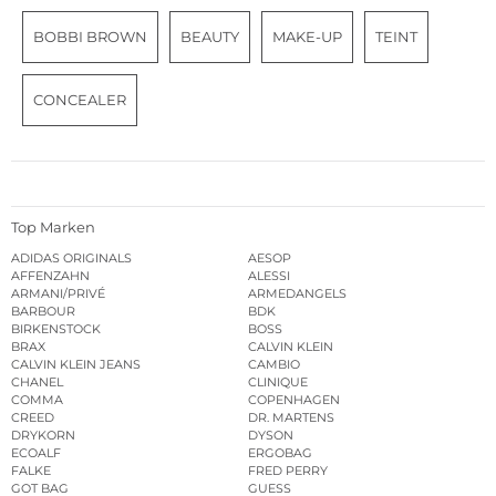
BOBBI BROWN
BEAUTY
MAKE-UP
TEINT
CONCEALER
Top Marken
ADIDAS ORIGINALS
AESOP
AFFENZAHN
ALESSI
ARMANI/PRIVÉ
ARMEDANGELS
BARBOUR
BDK
BIRKENSTOCK
BOSS
BRAX
CALVIN KLEIN
CALVIN KLEIN JEANS
CAMBIO
CHANEL
CLINIQUE
COMMA
COPENHAGEN
CREED
DR. MARTENS
DRYKORN
DYSON
ECOALF
ERGOBAG
FALKE
FRED PERRY
GOT BAG
GUESS