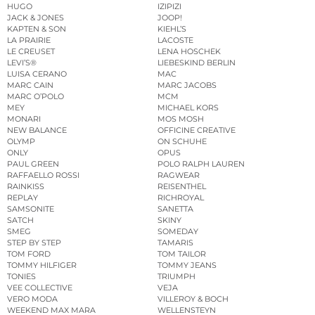
HUGO
IZIPIZI
JACK & JONES
JOOP!
KAPTEN & SON
KIEHL’S
LA PRAIRIE
LACOSTE
LE CREUSET
LENA HOSCHEK
LEVI’S®
LIEBESKIND BERLIN
LUISA CERANO
MAC
MARC CAIN
MARC JACOBS
MARC O’POLO
MCM
MEY
MICHAEL KORS
MONARI
MOS MOSH
NEW BALANCE
OFFICINE CREATIVE
OLYMP
ON SCHUHE
ONLY
OPUS
PAUL GREEN
POLO RALPH LAUREN
RAFFAELLO ROSSI
RAGWEAR
RAINKISS
REISENTHEL
REPLAY
RICHROYAL
SAMSONITE
SANETTA
SATCH
SKINY
SMEG
SOMEDAY
STEP BY STEP
TAMARIS
TOM FORD
TOM TAILOR
TOMMY HILFIGER
TOMMY JEANS
TONIES
TRIUMPH
VEE COLLECTIVE
VEJA
VERO MODA
VILLEROY & BOCH
WEEKEND MAX MARA
WELLENSTEYN