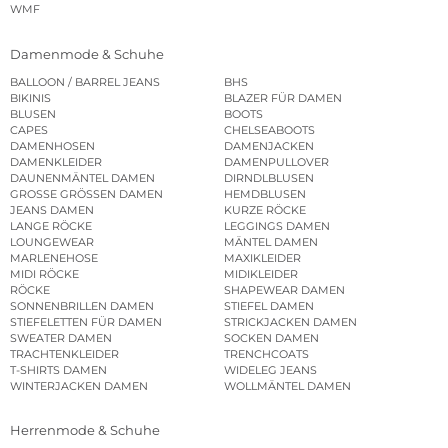
WMF
Damenmode & Schuhe
BALLOON / BARREL JEANS
BHS
BIKINIS
BLAZER FÜR DAMEN
BLUSEN
BOOTS
CAPES
CHELSEABOOTS
DAMENHOSEN
DAMENJACKEN
DAMENKLEIDER
DAMENPULLOVER
DAUNENMÄNTEL DAMEN
DIRNDLBLUSEN
GROSSE GRÖSSEN DAMEN
HEMDBLUSEN
JEANS DAMEN
KURZE RÖCKE
LANGE RÖCKE
LEGGINGS DAMEN
LOUNGEWEAR
MÄNTEL DAMEN
MARLENEHOSE
MAXIKLEIDER
MIDI RÖCKE
MIDIKLEIDER
RÖCKE
SHAPEWEAR DAMEN
SONNENBRILLEN DAMEN
STIEFEL DAMEN
STIEFELETTEN FÜR DAMEN
STRICKJACKEN DAMEN
SWEATER DAMEN
SOCKEN DAMEN
TRACHTENKLEIDER
TRENCHCOATS
T-SHIRTS DAMEN
WIDELEG JEANS
WINTERJACKEN DAMEN
WOLLMÄNTEL DAMEN
Herrenmode & Schuhe