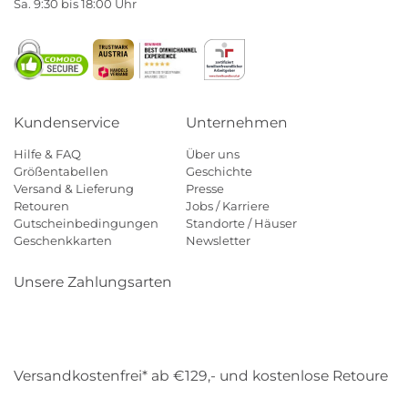
Sa. 9:30 bis 18:00 Uhr
Kundenservice
Unternehmen
Hilfe & FAQ
Über uns
Größentabellen
Geschichte
Versand & Lieferung
Presse
Retouren
Jobs / Karriere
Gutscheinbedingungen
Standorte / Häuser
Geschenkkarten
Newsletter
Unsere Zahlungsarten
Klarna
Mastercard
Visa
Diners
Applepay
Amazon
Payp
Versandkostenfrei* ab €129,- und kostenlose Retoure
DHL
Gebrüder Weiss