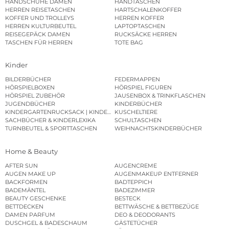
HANDSCHUHE DAMEN
HANDTASCHEN
HERREN REISETASCHEN
HARTSCHALENKOFFER
KOFFER UND TROLLEYS
HERREN KOFFER
HERREN KULTURBEUTEL
LAPTOPTASCHEN
REISEGEPÄCK DAMEN
RUCKSÄCKE HERREN
TASCHEN FÜR HERREN
TOTE BAG
Kinder
BILDERBÜCHER
FEDERMAPPEN
HÖRSPIELBOXEN
HÖRSPIEL FIGUREN
HÖRSPIEL ZUBEHÖR
JAUSENBOX & TRINKFLASCHEN
JUGENDBÜCHER
KINDERBÜCHER
KINDERGARTENRUCKSACK | KINDERGARTENBEUTEL
KUSCHELTIERE
SACHBÜCHER & KINDERLEXIKA
SCHULTASCHEN
TURNBEUTEL & SPORTTASCHEN
WEIHNACHTSKINDERBÜCHER
Home & Beauty
AFTER SUN
AUGENCREME
AUGEN MAKE UP
AUGENMAKEUP ENTFERNER
BACKFORMEN
BADTEPPICH
BADEMÄNTEL
BADEZIMMER
BEAUTY GESCHENKE
BESTECK
BETTDECKEN
BETTWÄSCHE & BETTBEZÜGE
DAMEN PARFUM
DEO & DEODORANTS
DUSCHGEL & BADESCHAUM
GÄSTETÜCHER