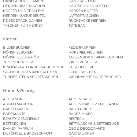
HANDSCHUHE DAMEN
HANDTASCHEN
HERREN REISETASCHEN
HARTSCHALENKOFFER
KOFFER UND TROLLEYS
HERREN KOFFER
HERREN KULTURBEUTEL
LAPTOPTASCHEN
REISEGEPÄCK DAMEN
RUCKSÄCKE HERREN
TASCHEN FÜR HERREN
TOTE BAG
Kinder
BILDERBÜCHER
FEDERMAPPEN
HÖRSPIELBOXEN
HÖRSPIEL FIGUREN
HÖRSPIEL ZUBEHÖR
JAUSENBOX & TRINKFLASCHEN
JUGENDBÜCHER
KINDERBÜCHER
KINDERGARTENRUCKSACK | KINDERGARTENBEUTEL
KUSCHELTIERE
SACHBÜCHER & KINDERLEXIKA
SCHULTASCHEN
TURNBEUTEL & SPORTTASCHEN
WEIHNACHTSKINDERBÜCHER
Home & Beauty
AFTER SUN
AUGENCREME
AUGEN MAKE UP
AUGENMAKEUP ENTFERNER
BACKFORMEN
BADTEPPICH
BADEMÄNTEL
BADEZIMMER
BEAUTY GESCHENKE
BESTECK
BETTDECKEN
BETTWÄSCHE & BETTBEZÜGE
DAMEN PARFUM
DEO & DEODORANTS
DUSCHGEL & BADESCHAUM
GÄSTETÜCHER