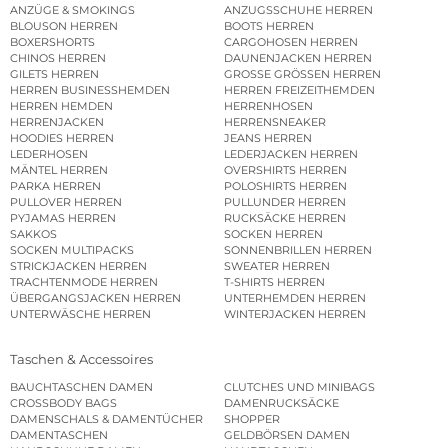
ANZÜGE & SMOKINGS
ANZUGSSCHUHE HERREN
BLOUSON HERREN
BOOTS HERREN
BOXERSHORTS
CARGOHOSEN HERREN
CHINOS HERREN
DAUNENJACKEN HERREN
GILETS HERREN
GROSSE GRÖSSEN HERREN
HERREN BUSINESSHEMDEN
HERREN FREIZEITHEMDEN
HERREN HEMDEN
HERRENHOSEN
HERRENJACKEN
HERRENSNEAKER
HOODIES HERREN
JEANS HERREN
LEDERHOSEN
LEDERJACKEN HERREN
MÄNTEL HERREN
OVERSHIRTS HERREN
PARKA HERREN
POLOSHIRTS HERREN
PULLOVER HERREN
PULLUNDER HERREN
PYJAMAS HERREN
RUCKSÄCKE HERREN
SAKKOS
SOCKEN HERREN
SOCKEN MULTIPACKS
SONNENBRILLEN HERREN
STRICKJACKEN HERREN
SWEATER HERREN
TRACHTENMODE HERREN
T-SHIRTS HERREN
ÜBERGANGSJACKEN HERREN
UNTERHEMDEN HERREN
UNTERWÄSCHE HERREN
WINTERJACKEN HERREN
Taschen & Accessoires
BAUCHTASCHEN DAMEN
CLUTCHES UND MINIBAGS
CROSSBODY BAGS
DAMENRUCKSÄCKE
DAMENSCHALS & DAMENTÜCHER
SHOPPER
DAMENTASCHEN
GELDBÖRSEN DAMEN