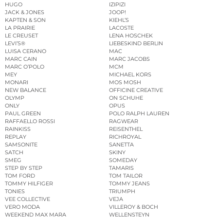
HUGO
IZIPIZI
JACK & JONES
JOOP!
KAPTEN & SON
KIEHL’S
LA PRAIRIE
LACOSTE
LE CREUSET
LENA HOSCHEK
LEVI’S®
LIEBESKIND BERLIN
LUISA CERANO
MAC
MARC CAIN
MARC JACOBS
MARC O’POLO
MCM
MEY
MICHAEL KORS
MONARI
MOS MOSH
NEW BALANCE
OFFICINE CREATIVE
OLYMP
ON SCHUHE
ONLY
OPUS
PAUL GREEN
POLO RALPH LAUREN
RAFFAELLO ROSSI
RAGWEAR
RAINKISS
REISENTHEL
REPLAY
RICHROYAL
SAMSONITE
SANETTA
SATCH
SKINY
SMEG
SOMEDAY
STEP BY STEP
TAMARIS
TOM FORD
TOM TAILOR
TOMMY HILFIGER
TOMMY JEANS
TONIES
TRIUMPH
VEE COLLECTIVE
VEJA
VERO MODA
VILLEROY & BOCH
WEEKEND MAX MARA
WELLENSTEYN