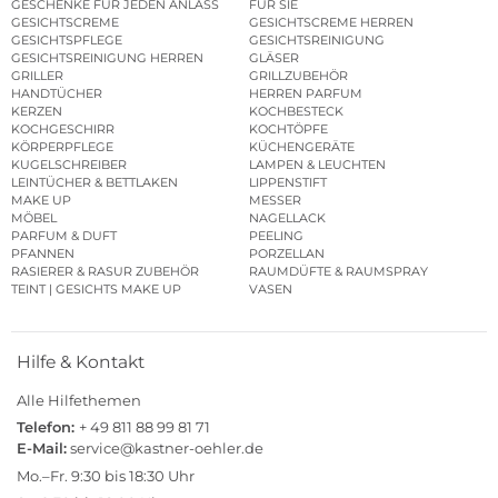
GESCHENKE FÜR JEDEN ANLASS
FÜR SIE
GESICHTSCREME
GESICHTSCREME HERREN
GESICHTSPFLEGE
GESICHTSREINIGUNG
GESICHTSREINIGUNG HERREN
GLÄSER
GRILLER
GRILLZUBEHÖR
HANDTÜCHER
HERREN PARFUM
KERZEN
KOCHBESTECK
KOCHGESCHIRR
KOCHTÖPFE
KÖRPERPFLEGE
KÜCHENGERÄTE
KUGELSCHREIBER
LAMPEN & LEUCHTEN
LEINTÜCHER & BETTLAKEN
LIPPENSTIFT
MAKE UP
MESSER
MÖBEL
NAGELLACK
PARFUM & DUFT
PEELING
PFANNEN
PORZELLAN
RASIERER & RASUR ZUBEHÖR
RAUMDÜFTE & RAUMSPRAY
TEINT | GESICHTS MAKE UP
VASEN
Hilfe & Kontakt
Alle Hilfethemen
Telefon:
+ 49 811 88 99 81 71
E-Mail:
service@kastner-oehler.de
Mo.–Fr. 9:30 bis 18:30 Uhr