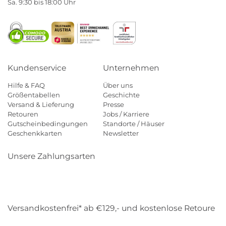
Sa. 9:30 bis 18:00 Uhr
Kundenservice
Unternehmen
Hilfe & FAQ
Über uns
Größentabellen
Geschichte
Versand & Lieferung
Presse
Retouren
Jobs / Karriere
Gutscheinbedingungen
Standorte / Häuser
Geschenkkarten
Newsletter
Unsere Zahlungsarten
Klarna
Mastercard
Visa
Diners
Applepay
Amazon
Payp
Versandkostenfrei* ab €129,- und kostenlose Retoure
DHL
Gebrüder Weiss