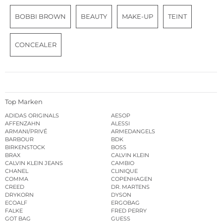
BOBBI BROWN
BEAUTY
MAKE-UP
TEINT
CONCEALER
Top Marken
ADIDAS ORIGINALS
AESOP
AFFENZAHN
ALESSI
ARMANI/PRIVÉ
ARMEDANGELS
BARBOUR
BDK
BIRKENSTOCK
BOSS
BRAX
CALVIN KLEIN
CALVIN KLEIN JEANS
CAMBIO
CHANEL
CLINIQUE
COMMA
COPENHAGEN
CREED
DR. MARTENS
DRYKORN
DYSON
ECOALF
ERGOBAG
FALKE
FRED PERRY
GOT BAG
GUESS