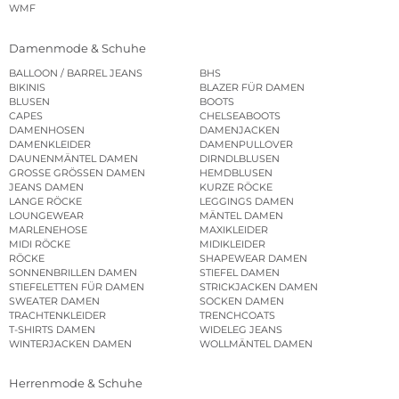
WMF
Damenmode & Schuhe
BALLOON / BARREL JEANS
BHS
BIKINIS
BLAZER FÜR DAMEN
BLUSEN
BOOTS
CAPES
CHELSEABOOTS
DAMENHOSEN
DAMENJACKEN
DAMENKLEIDER
DAMENPULLOVER
DAUNENMÄNTEL DAMEN
DIRNDLBLUSEN
GROSSE GRÖSSEN DAMEN
HEMDBLUSEN
JEANS DAMEN
KURZE RÖCKE
LANGE RÖCKE
LEGGINGS DAMEN
LOUNGEWEAR
MÄNTEL DAMEN
MARLENEHOSE
MAXIKLEIDER
MIDI RÖCKE
MIDIKLEIDER
RÖCKE
SHAPEWEAR DAMEN
SONNENBRILLEN DAMEN
STIEFEL DAMEN
STIEFELETTEN FÜR DAMEN
STRICKJACKEN DAMEN
SWEATER DAMEN
SOCKEN DAMEN
TRACHTENKLEIDER
TRENCHCOATS
T-SHIRTS DAMEN
WIDELEG JEANS
WINTERJACKEN DAMEN
WOLLMÄNTEL DAMEN
Herrenmode & Schuhe