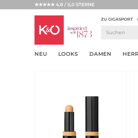
★★★★★ 4,8 / 5,0 STERNE
ZU GIGASPORT
GET THE
NEW IN
WEDDING
LOOK
VIBES
NEU
LOOKS
DAMEN
HER