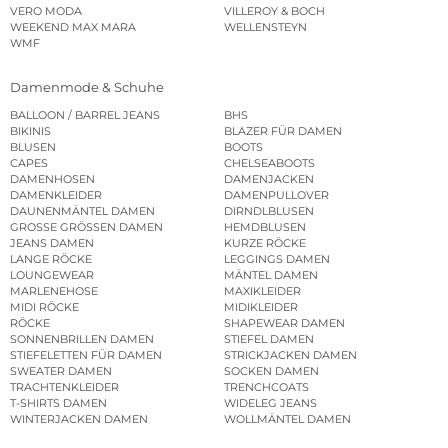
VERO MODA
VILLEROY & BOCH
WEEKEND MAX MARA
WELLENSTEYN
WMF
Damenmode & Schuhe
BALLOON / BARREL JEANS
BHS
BIKINIS
BLAZER FÜR DAMEN
BLUSEN
BOOTS
CAPES
CHELSEABOOTS
DAMENHOSEN
DAMENJACKEN
DAMENKLEIDER
DAMENPULLOVER
DAUNENMÄNTEL DAMEN
DIRNDLBLUSEN
GROSSE GRÖSSEN DAMEN
HEMDBLUSEN
JEANS DAMEN
KURZE RÖCKE
LANGE RÖCKE
LEGGINGS DAMEN
LOUNGEWEAR
MÄNTEL DAMEN
MARLENEHOSE
MAXIKLEIDER
MIDI RÖCKE
MIDIKLEIDER
RÖCKE
SHAPEWEAR DAMEN
SONNENBRILLEN DAMEN
STIEFEL DAMEN
STIEFELETTEN FÜR DAMEN
STRICKJACKEN DAMEN
SWEATER DAMEN
SOCKEN DAMEN
TRACHTENKLEIDER
TRENCHCOATS
T-SHIRTS DAMEN
WIDELEG JEANS
WINTERJACKEN DAMEN
WOLLMÄNTEL DAMEN