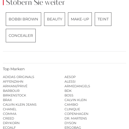
Stöbern Sie weiter
BOBBI BROWN
BEAUTY
MAKE-UP
TEINT
CONCEALER
Top Marken
ADIDAS ORIGINALS
AESOP
AFFENZAHN
ALESSI
ARMANI/PRIVÉ
ARMEDANGELS
BARBOUR
BDK
BIRKENSTOCK
BOSS
BRAX
CALVIN KLEIN
CALVIN KLEIN JEANS
CAMBIO
CHANEL
CLINIQUE
COMMA
COPENHAGEN
CREED
DR. MARTENS
DRYKORN
DYSON
ECOALF
ERGOBAG