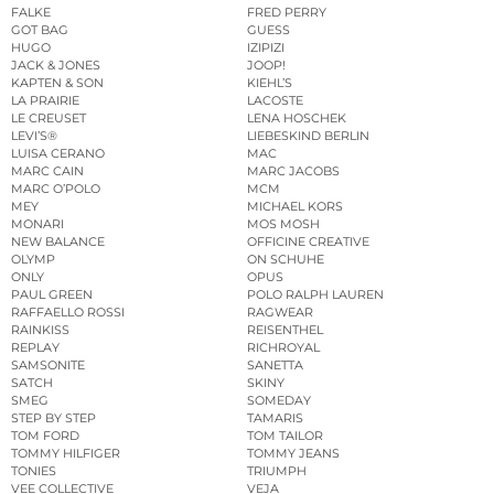
FALKE
FRED PERRY
GOT BAG
GUESS
HUGO
IZIPIZI
JACK & JONES
JOOP!
KAPTEN & SON
KIEHL’S
LA PRAIRIE
LACOSTE
LE CREUSET
LENA HOSCHEK
LEVI’S®
LIEBESKIND BERLIN
LUISA CERANO
MAC
MARC CAIN
MARC JACOBS
MARC O’POLO
MCM
MEY
MICHAEL KORS
MONARI
MOS MOSH
NEW BALANCE
OFFICINE CREATIVE
OLYMP
ON SCHUHE
ONLY
OPUS
PAUL GREEN
POLO RALPH LAUREN
RAFFAELLO ROSSI
RAGWEAR
RAINKISS
REISENTHEL
REPLAY
RICHROYAL
SAMSONITE
SANETTA
SATCH
SKINY
SMEG
SOMEDAY
STEP BY STEP
TAMARIS
TOM FORD
TOM TAILOR
TOMMY HILFIGER
TOMMY JEANS
TONIES
TRIUMPH
VEE COLLECTIVE
VEJA