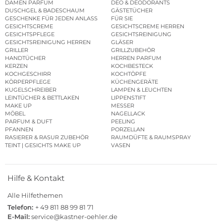
DAMEN PARFUM
DEO & DEODORANTS
DUSCHGEL & BADESCHAUM
GÄSTETÜCHER
GESCHENKE FÜR JEDEN ANLASS
FÜR SIE
GESICHTSCREME
GESICHTSCREME HERREN
GESICHTSPFLEGE
GESICHTSREINIGUNG
GESICHTSREINIGUNG HERREN
GLÄSER
GRILLER
GRILLZUBEHÖR
HANDTÜCHER
HERREN PARFUM
KERZEN
KOCHBESTECK
KOCHGESCHIRR
KOCHTÖPFE
KÖRPERPFLEGE
KÜCHENGERÄTE
KUGELSCHREIBER
LAMPEN & LEUCHTEN
LEINTÜCHER & BETTLAKEN
LIPPENSTIFT
MAKE UP
MESSER
MÖBEL
NAGELLACK
PARFUM & DUFT
PEELING
PFANNEN
PORZELLAN
RASIERER & RASUR ZUBEHÖR
RAUMDÜFTE & RAUMSPRAY
TEINT | GESICHTS MAKE UP
VASEN
Hilfe & Kontakt
Alle Hilfethemen
Telefon:
+ 49 811 88 99 81 71
E-Mail:
service@kastner-oehler.de