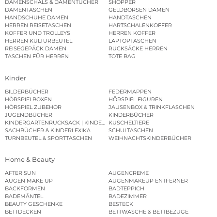
DAMENSCHALS & DAMENTÜCHER
SHOPPER
DAMENTASCHEN
GELDBÖRSEN DAMEN
HANDSCHUHE DAMEN
HANDTASCHEN
HERREN REISETASCHEN
HARTSCHALENKOFFER
KOFFER UND TROLLEYS
HERREN KOFFER
HERREN KULTURBEUTEL
LAPTOPTASCHEN
REISEGEPÄCK DAMEN
RUCKSÄCKE HERREN
TASCHEN FÜR HERREN
TOTE BAG
Kinder
BILDERBÜCHER
FEDERMAPPEN
HÖRSPIELBOXEN
HÖRSPIEL FIGUREN
HÖRSPIEL ZUBEHÖR
JAUSENBOX & TRINKFLASCHEN
JUGENDBÜCHER
KINDERBÜCHER
KINDERGARTENRUCKSACK | KINDERGARTENBEUTEL
KUSCHELTIERE
SACHBÜCHER & KINDERLEXIKA
SCHULTASCHEN
TURNBEUTEL & SPORTTASCHEN
WEIHNACHTSKINDERBÜCHER
Home & Beauty
AFTER SUN
AUGENCREME
AUGEN MAKE UP
AUGENMAKEUP ENTFERNER
BACKFORMEN
BADTEPPICH
BADEMÄNTEL
BADEZIMMER
BEAUTY GESCHENKE
BESTECK
BETTDECKEN
BETTWÄSCHE & BETTBEZÜGE