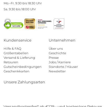
Mo.–Fr. 9:30 bis 18:30 Uhr
Sa. 9:30 bis 18:00 Uhr
Kundenservice
Unternehmen
Hilfe & FAQ
Über uns
Größentabellen
Geschichte
Versand & Lieferung
Presse
Retouren
Jobs / Karriere
Gutscheinbedingungen
Standorte / Häuser
Geschenkkarten
Newsletter
Unsere Zahlungsarten
Klarna
Mastercard
Visa
Diners
Applepay
Amazon
Payp
Versandkostenfrei* ab €129,- und kostenlose Retoure