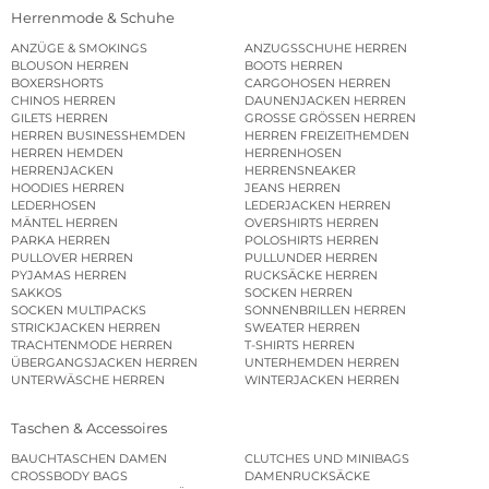
Herrenmode & Schuhe
ANZÜGE & SMOKINGS
ANZUGSSCHUHE HERREN
BLOUSON HERREN
BOOTS HERREN
BOXERSHORTS
CARGOHOSEN HERREN
CHINOS HERREN
DAUNENJACKEN HERREN
GILETS HERREN
GROSSE GRÖSSEN HERREN
HERREN BUSINESSHEMDEN
HERREN FREIZEITHEMDEN
HERREN HEMDEN
HERRENHOSEN
HERRENJACKEN
HERRENSNEAKER
HOODIES HERREN
JEANS HERREN
LEDERHOSEN
LEDERJACKEN HERREN
MÄNTEL HERREN
OVERSHIRTS HERREN
PARKA HERREN
POLOSHIRTS HERREN
PULLOVER HERREN
PULLUNDER HERREN
PYJAMAS HERREN
RUCKSÄCKE HERREN
SAKKOS
SOCKEN HERREN
SOCKEN MULTIPACKS
SONNENBRILLEN HERREN
STRICKJACKEN HERREN
SWEATER HERREN
TRACHTENMODE HERREN
T-SHIRTS HERREN
ÜBERGANGSJACKEN HERREN
UNTERHEMDEN HERREN
UNTERWÄSCHE HERREN
WINTERJACKEN HERREN
Taschen & Accessoires
BAUCHTASCHEN DAMEN
CLUTCHES UND MINIBAGS
CROSSBODY BAGS
DAMENRUCKSÄCKE