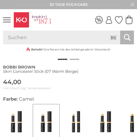
30 TAGE RÜCKGABE
NEW IN
WEDDING
VIBES
Beliebt!
Eine Person hat den Artikel gerade im Warenkorb
BOBBI BROWN
Skin Concealer Stick (07 Warm Beige)
44,00
inkl. Mwst zzgl.
Versandkosten
Farbe:
Camel