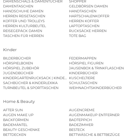
DAMENSCHALS & DAMENTÜCHER
SHOPPER
DAMENTASCHEN
GELDBÖRSEN DAMEN
HANDSCHUHE DAMEN
HANDTASCHEN
HERREN REISETASCHEN
HARTSCHALENKOFFER
KOFFER UND TROLLEYS
HERREN KOFFER
HERREN KULTURBEUTEL
LAPTOPTASCHEN
REISEGEPÄCK DAMEN
RUCKSÄCKE HERREN
TASCHEN FÜR HERREN
TOTE BAG
Kinder
BILDERBÜCHER
FEDERMAPPEN
HÖRSPIELBOXEN
HÖRSPIEL FIGUREN
HÖRSPIEL ZUBEHÖR
JAUSENBOX & TRINKFLASCHEN
JUGENDBÜCHER
KINDERBÜCHER
KINDERGARTENRUCKSACK | KINDERGARTENBEUTEL
KUSCHELTIERE
SACHBÜCHER & KINDERLEXIKA
SCHULTASCHEN
TURNBEUTEL & SPORTTASCHEN
WEIHNACHTSKINDERBÜCHER
Home & Beauty
AFTER SUN
AUGENCREME
AUGEN MAKE UP
AUGENMAKEUP ENTFERNER
BACKFORMEN
BADTEPPICH
BADEMÄNTEL
BADEZIMMER
BEAUTY GESCHENKE
BESTECK
BETTDECKEN
BETTWÄSCHE & BETTBEZÜGE