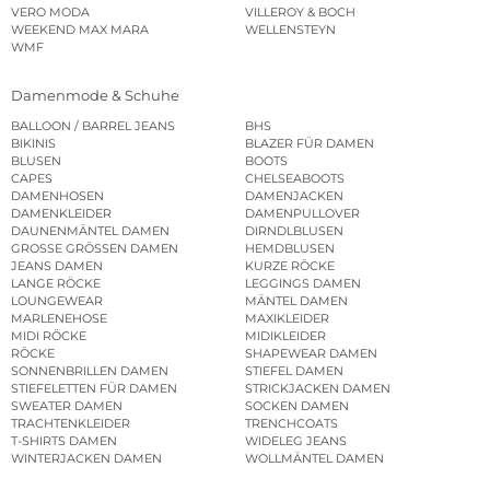
VERO MODA
VILLEROY & BOCH
WEEKEND MAX MARA
WELLENSTEYN
WMF
Damenmode & Schuhe
BALLOON / BARREL JEANS
BHS
BIKINIS
BLAZER FÜR DAMEN
BLUSEN
BOOTS
CAPES
CHELSEABOOTS
DAMENHOSEN
DAMENJACKEN
DAMENKLEIDER
DAMENPULLOVER
DAUNENMÄNTEL DAMEN
DIRNDLBLUSEN
GROSSE GRÖSSEN DAMEN
HEMDBLUSEN
JEANS DAMEN
KURZE RÖCKE
LANGE RÖCKE
LEGGINGS DAMEN
LOUNGEWEAR
MÄNTEL DAMEN
MARLENEHOSE
MAXIKLEIDER
MIDI RÖCKE
MIDIKLEIDER
RÖCKE
SHAPEWEAR DAMEN
SONNENBRILLEN DAMEN
STIEFEL DAMEN
STIEFELETTEN FÜR DAMEN
STRICKJACKEN DAMEN
SWEATER DAMEN
SOCKEN DAMEN
TRACHTENKLEIDER
TRENCHCOATS
T-SHIRTS DAMEN
WIDELEG JEANS
WINTERJACKEN DAMEN
WOLLMÄNTEL DAMEN