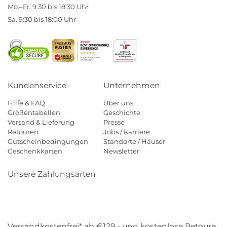
Mo.–Fr. 9:30 bis 18:30 Uhr
Sa. 9:30 bis 18:00 Uhr
Kundenservice
Unternehmen
Hilfe & FAQ
Über uns
Größentabellen
Geschichte
Versand & Lieferung
Presse
Retouren
Jobs / Karriere
Gutscheinbedingungen
Standorte / Häuser
Geschenkkarten
Newsletter
Unsere Zahlungsarten
Klarna
Mastercard
Visa
Diners
Applepay
Amazon
Payp
Versandkostenfrei* ab €129,- und kostenlose Retoure