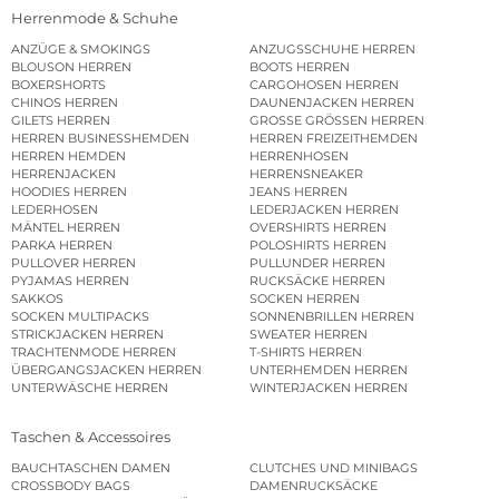
Herrenmode & Schuhe
ANZÜGE & SMOKINGS
ANZUGSSCHUHE HERREN
BLOUSON HERREN
BOOTS HERREN
BOXERSHORTS
CARGOHOSEN HERREN
CHINOS HERREN
DAUNENJACKEN HERREN
GILETS HERREN
GROSSE GRÖSSEN HERREN
HERREN BUSINESSHEMDEN
HERREN FREIZEITHEMDEN
HERREN HEMDEN
HERRENHOSEN
HERRENJACKEN
HERRENSNEAKER
HOODIES HERREN
JEANS HERREN
LEDERHOSEN
LEDERJACKEN HERREN
MÄNTEL HERREN
OVERSHIRTS HERREN
PARKA HERREN
POLOSHIRTS HERREN
PULLOVER HERREN
PULLUNDER HERREN
PYJAMAS HERREN
RUCKSÄCKE HERREN
SAKKOS
SOCKEN HERREN
SOCKEN MULTIPACKS
SONNENBRILLEN HERREN
STRICKJACKEN HERREN
SWEATER HERREN
TRACHTENMODE HERREN
T-SHIRTS HERREN
ÜBERGANGSJACKEN HERREN
UNTERHEMDEN HERREN
UNTERWÄSCHE HERREN
WINTERJACKEN HERREN
Taschen & Accessoires
BAUCHTASCHEN DAMEN
CLUTCHES UND MINIBAGS
CROSSBODY BAGS
DAMENRUCKSÄCKE