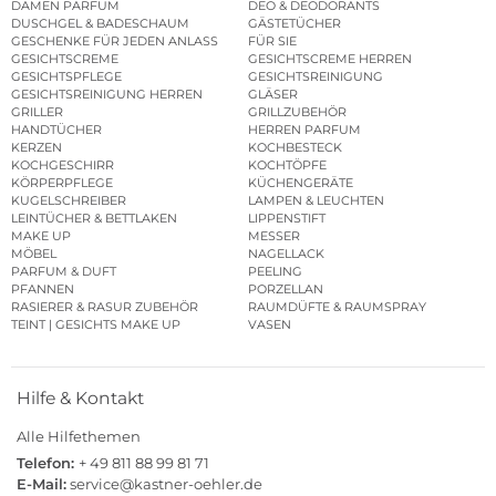
DAMEN PARFUM
DEO & DEODORANTS
DUSCHGEL & BADESCHAUM
GÄSTETÜCHER
GESCHENKE FÜR JEDEN ANLASS
FÜR SIE
GESICHTSCREME
GESICHTSCREME HERREN
GESICHTSPFLEGE
GESICHTSREINIGUNG
GESICHTSREINIGUNG HERREN
GLÄSER
GRILLER
GRILLZUBEHÖR
HANDTÜCHER
HERREN PARFUM
KERZEN
KOCHBESTECK
KOCHGESCHIRR
KOCHTÖPFE
KÖRPERPFLEGE
KÜCHENGERÄTE
KUGELSCHREIBER
LAMPEN & LEUCHTEN
LEINTÜCHER & BETTLAKEN
LIPPENSTIFT
MAKE UP
MESSER
MÖBEL
NAGELLACK
PARFUM & DUFT
PEELING
PFANNEN
PORZELLAN
RASIERER & RASUR ZUBEHÖR
RAUMDÜFTE & RAUMSPRAY
TEINT | GESICHTS MAKE UP
VASEN
Hilfe & Kontakt
Alle Hilfethemen
Telefon:
+ 49 811 88 99 81 71
E-Mail:
service@kastner-oehler.de