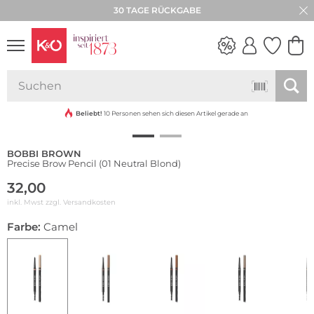
30 TAGE RÜCKGABE
NEW IN
WEDDING
VIBES
Beliebt!
10 Personen sehen sich diesen Artikel gerade an
BOBBI BROWN
Precise Brow Pencil (01 Neutral Blond)
32,00
inkl. Mwst zzgl.
Versandkosten
Farbe:
Camel