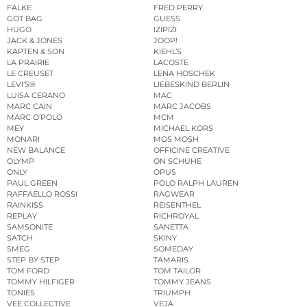
FALKE
FRED PERRY
GOT BAG
GUESS
HUGO
IZIPIZI
JACK & JONES
JOOP!
KAPTEN & SON
KIEHL’S
LA PRAIRIE
LACOSTE
LE CREUSET
LENA HOSCHEK
LEVI’S®
LIEBESKIND BERLIN
LUISA CERANO
MAC
MARC CAIN
MARC JACOBS
MARC O’POLO
MCM
MEY
MICHAEL KORS
MONARI
MOS MOSH
NEW BALANCE
OFFICINE CREATIVE
OLYMP
ON SCHUHE
ONLY
OPUS
PAUL GREEN
POLO RALPH LAUREN
RAFFAELLO ROSSI
RAGWEAR
RAINKISS
REISENTHEL
REPLAY
RICHROYAL
SAMSONITE
SANETTA
SATCH
SKINY
SMEG
SOMEDAY
STEP BY STEP
TAMARIS
TOM FORD
TOM TAILOR
TOMMY HILFIGER
TOMMY JEANS
TONIES
TRIUMPH
VEE COLLECTIVE
VEJA