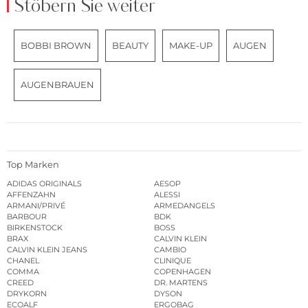
Stöbern Sie weiter
BOBBI BROWN
BEAUTY
MAKE-UP
AUGEN
AUGENBRAUEN
Top Marken
ADIDAS ORIGINALS
AESOP
AFFENZAHN
ALESSI
ARMANI/PRIVÉ
ARMEDANGELS
BARBOUR
BDK
BIRKENSTOCK
BOSS
BRAX
CALVIN KLEIN
CALVIN KLEIN JEANS
CAMBIO
CHANEL
CLINIQUE
COMMA
COPENHAGEN
CREED
DR. MARTENS
DRYKORN
DYSON
ECOALF
ERGOBAG